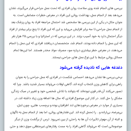
بررسی‌ های انجام شده روی سلامت روان افرادی که تحت عمل جراحی قرار می‌گیرند، نشان
می‌دهد بعد از انجام عمل، بهداشت روانی این افراد در معرض خطرات مضاعفی است. به
عنوان مثال در یکی از این بررسی‌ ها مشخص شد احتمال مراجعه افراد به روان‌ پزشک بعد
از انجام عمل جراحی تا سه برابر افزایش می‌یابد و این که این افراد تا پنج برابر بیشتر از افراد
دیگر احتمال دارد به خود آسیب بزنند
در این بررسی که در استرالیا و با بررسی ۲۵ هزار نفر
.
که این عمل را انجام داده بودند، انجام شد، متخصصان دریافتند افرادی که این عمل را انجام
می‌دهند، در معرض خطر بیشتری درباره سوء مصرف مواد مخدر هستند. اما این‌ها تمام
مسائل روانی مرتبط با این نوع عمل‌ های جراحی نیستند
.
دغدغه‌ هایی که نادیده گرفته می‌شود
برخی بررسی‌ ها نشان می‌دهد احساس شکست در افرادی که عمل جراحی را به عنوان
راهی برای کاهش وزن انتخاب کرده‌ اند، گاهی اوقات می‌تواند بسیار شدید باشد. چرا که
تصور می‌کنند آن قدر قوی نبوده‌اند که بتوانند با تلاش شخصی خود و تغییر در سبک زندگی
مشکل را حل کنند. در کنار این موضوع افرادی که سال‌ ها اضافه وزن زیاد داشته‌ اند، در
بسیاری از موارد در معرض برخورد‌های تند اطرافیان بوده و برچسب‌ هایی، چون تنبل،
بی‌عرضه، بی‌اراده و… را تحمل کرده‌ اند. این فشار‌های روانی، اما بعد از انجام عمل به ناگهان
و البته از آن مهم‌تر تاثیرات آن‌ ها به راحتی از بین نمی‌رود. ترس از برگشت وزن از دیگر
موضوعاتی است که می‌تواند گاهی افراد را به سمت رفتار‌های غیرمنطقی سوق دهد و حتی