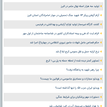
تولید سه هزار اصله نهال مثمر در البرز
آرام گرفتن پیکر ۷۳ شهید جنگ تحمیلی در جوار امامزادگان استان البرز
کشف کارگاه غیرمجاز تولید لوازم آرایشی و بهداشتی در فردیس
الزام ثبت کد فنی و بیمه استادکاران کشور در شناسنامه ساختمان از اول مهر
حکم قصاص عامل شهادت مامور نیروی انتظامی در چهارباغ اجرا شد
نرخ کرایه حمل و نقل عمومی کرج ابلاغ شد
تصاویر کمتر دیده شده از لحظه حمله به پل بی ۱ کرج
چرا رهبر شهید به پناهگاه نرفت؟
ویدئو؛ مجازات و مصادیق جاسوسی در قوانین ما چیست؟
ویدئو؛ ایران حزب الله را تنها گذاشته است؟
دستورات مهم پزشکیان برای شرایط جنگی
۱۰ هزار انشعاب غیرمجاز آب در البرز شناسایی شد