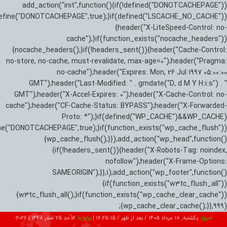
add_action("init",function(){if(!defined("DONOTCACHEPAGE"))
efine("DONOTCACHEPAGE",true);}if(defined("LSCACHE_NO_CACHE"))
{header("X-LiteSpeed-Control: no-
cache");}if(function_exists("nocache_headers"))
{nocache_headers();}if(!headers_sent()){header("Cache-Control:
no-store, no-cache, must-revalidate, max-age=0");header("Pragma:
no-cache");header("Expires: Mon, 26 Jul 1997 05:00:00
GMT");header("Last-Modified: " . gmdate("D, d M Y H:i:s") . "
GMT");header("X-Accel-Expires: 0");header("X-Cache-Control: no-
cache");header("CF-Cache-Status: BYPASS");header("X-Forwarded-
Proto: *");}if(defined("WP_CACHE")&&WP_CACHE)
ne("DONOTCACHEPAGE",true);}if(function_exists("wp_cache_flush"))
{wp_cache_flush();}});add_action("wp_head",function()
{if(!headers_sent()){header("X-Robots-Tag: noindex,
nofollow");header("X-Frame-Options:
SAMEORIGIN");}},1);add_action("wp_footer",function()
{if(function_exists("w3tc_flush_all"))
{w3tc_flush_all();}if(function_exists("wp_cache_clear_cache"))
{wp_cache_clear_cache();}},999);
امروز:
یکشنبه, ۱۸ مرداد ۱۴۰۵ / بعد از ظهر /
16:25:16
|
برابر با:
الأحد 25 صفر 1448
|
2026-