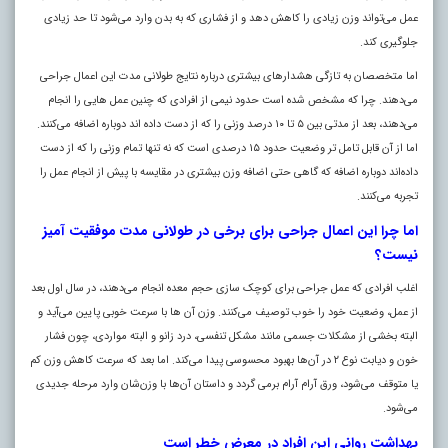
عمل می‌تواند وزن زیادی را کاهش دهد و از فشاری که به بدن وارد می‌شود تا حد زیادی
جلوگیری کند.
اما متخصصان به تازگی هشدار‌های بیشتری درباره نتایج طولانی مدت این اعمال جراحی
می‌دهند. چرا که مشخص شده است حدود نیمی از افرادی که چنین عمل‌ هایی را انجام
می‌دهند، بعد از مدتی بین ۵ تا ۱۰ درصد وزنی را که از دست داده‌ اند دوباره اضافه می‌کنند.
اما از آن قابل تامل‌ تر وضعیت حدود ۱۵ درصدی است که نه تنها تمام وزنی را که از دست
داده‌اند دوباره اضافه که گاهی حتی اضافه‌ وزن بیشتری در مقایسه با پیش از انجام عمل را
تجربه می‌کنند.
اما چرا این اعمال جراحی برای برخی در طولانی مدت موفقیت‌ آمیز
نیست؟
اغلب افرادی که عمل جراحی برای کوچک‌ سازی حجم معده انجام می‌دهند، در سال اول بعد
از عمل، وضعیت خود را خوب توصیف می‌کنند. وزن آن‌ ها با سرعت خوبی پایین می‌آید و
البته بخشی از مشکلات جسمی مانند مشکل تنفسی، درد زانو و البته مواردی، چون فشار
خون و دیابت نوع ۲ در آن‌ها بهبود محسوسی پیدا می‌کند. اما بعد که سرعت کاهش وزن کم
یا متوقف می‌شود، ورق آرام آرام برمی گردد و داستان آن‌ها با وزن‌شان وارد مرحله جدیدی
می‌شود.
بهداشت روانی این افراد در معرض خطر است