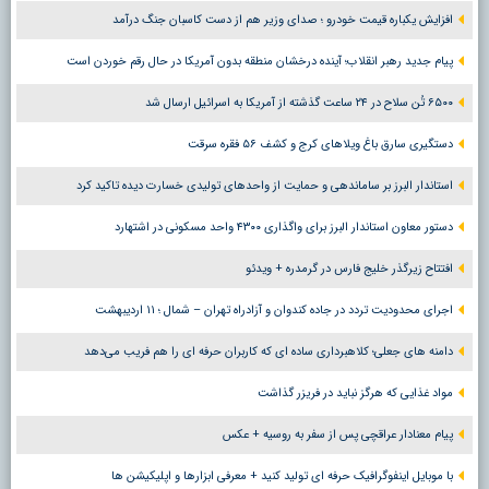
افزایش یکباره قیمت خودرو ؛ صدای وزیر هم از دست کاسبان جنگ درآمد
پیام جدید رهبر انقلاب؛ آینده درخشان منطقه بدون آمریکا در حال رقم خوردن است
۶۵۰۰ تُن سلاح در ۲۴ ساعت گذشته از آمریکا به اسرائیل ارسال شد
دستگیری سارق باغ ویلاهای کرج و کشف ۵۶ فقره سرقت
استاندار البرز بر ساماندهی و حمایت از واحدهای تولیدی خسارت دیده تاکید کرد
دستور معاون استاندار البرز برای واگذاری ۴۳۰۰ واحد مسکونی در اشتهارد
افتتاح زیرگذر خلیج فارس در گرمدره + ویدئو
اجرای محدودیت تردد در جاده کندوان و آزادراه تهران – شمال ؛ ١١ اردیبهشت
دامنه های جعلی؛ کلاهبرداری ساده ای که کاربران حرفه ای را هم فریب می‌دهد
مواد غذایی که هرگز نباید در فریزر گذاشت
پیام معنادار عراقچی پس از سفر به روسیه + عکس
با موبایل اینفوگرافیک حرفه ای تولید کنید + معرفی ابزارها و اپلیکیشن ها