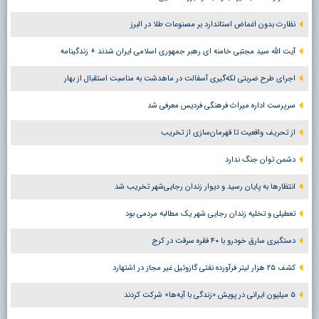
نظارت بدون اغماض استاندارد بر مصنوعات طلا در البرز
آیت الله سید مجتبی خامنه ای رهبر جمهوری اسلامی ایران شدند + زندگینامه
اجرای طرح ضربتی لکه‌گیری آسفالت در ماهدشت به مناسبت استقبال از بهار
سرپرست اداره میراث فرهنگی فردیس معرفی شد
از تحریف واقعیت تا قهرمان‌سازی از تخریب
دشمن توان جنگ ندارد
انتظارها به پایان رسید و دیوار زندان رجایی‌شهر تخریب شد
تعطیلی و تخلیه زندان رجایی شهر یک مطالبه مردمی بود
دستگیری سارق خودرو با ۴۰ فقره سرقت در کرج
کشف ۲۵ هزار لیتر فرآورده نفتی گازوئیل غیر مجاز در اشتهارد
۵ میلیون ایرانی در پویش «زندگی با آیه‌ها» شرکت کردند