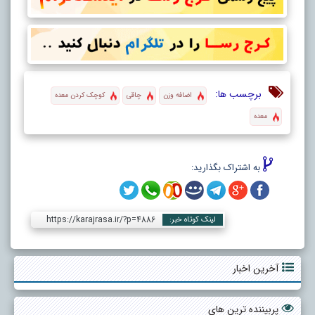
برچسب ها:
اضافه وزن
چاقی
کوچک کردن معده
معده
به اشتراک بگذارید:
https://karajrasa.ir/?p=4886
لینک کوتاه خبر:
آخرین اخبار
پربیننده ترین های