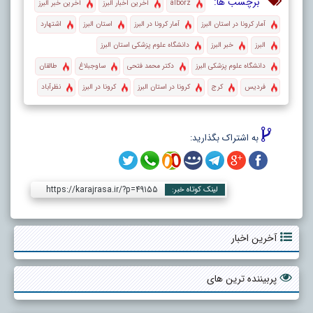
برچسب ها:
alborz
آخرین اخبار البرز
آخرین خبر البرز
آمار کرونا در استان البرز
آمار کرونا در البرز
استان البرز
اشتهارد
البرز
خبر البرز
دانشگاه علوم پزشکی استان البرز
دانشگاه علوم پزشکی البرز
دکتر محمد فتحی
ساوجبلاغ
طالقان
فردیس
کرج
کرونا در استان البرز
کرونا در البرز
نظرآباد
به اشتراک بگذارید:
https://karajrasa.ir/?p=49155
لینک کوتاه خبر:
آخرین اخبار
پربیننده ترین های