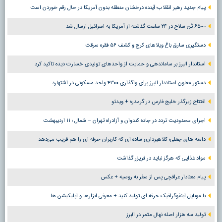
پیام جدید رهبر انقلاب؛ آینده درخشان منطقه بدون آمریکا در حال رقم خوردن است
۶۵۰۰ تُن سلاح در ۲۴ ساعت گذشته از آمریکا به اسرائیل ارسال شد
دستگیری سارق باغ ویلاهای کرج و کشف ۵۶ فقره سرقت
استاندار البرز بر ساماندهی و حمایت از واحدهای تولیدی خسارت دیده تاکید کرد
دستور معاون استاندار البرز برای واگذاری ۴۳۰۰ واحد مسکونی در اشتهارد
افتتاح زیرگذر خلیج فارس در گرمدره + ویدئو
اجرای محدودیت تردد در جاده کندوان و آزادراه تهران – شمال ؛ ١١ اردیبهشت
دامنه های جعلی؛ کلاهبرداری ساده ای که کاربران حرفه ای را هم فریب می‌دهد
مواد غذایی که هرگز نباید در فریزر گذاشت
پیام معنادار عراقچی پس از سفر به روسیه + عکس
با موبایل اینفوگرافیک حرفه ای تولید کنید + معرفی ابزارها و اپلیکیشن ها
تولید سه هزار اصله نهال مثمر در البرز