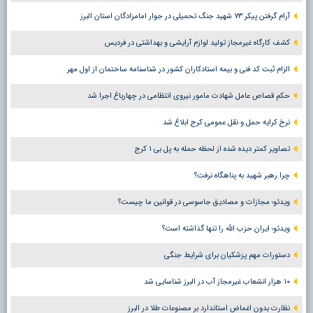
آرام گرفتن پیکر ۷۳ شهید جنگ تحمیلی در جوار امامزادگان استان البرز
کشف کارگاه غیرمجاز تولید لوازم آرایشی و بهداشتی در فردیس
الزام ثبت کد فنی و بیمه استادکاران کشور در شناسنامه ساختمان از اول مهر
حکم قصاص عامل شهادت مامور نیروی انتظامی در چهارباغ اجرا شد
نرخ کرایه حمل و نقل عمومی کرج ابلاغ شد
تصاویر کمتر دیده شده از لحظه حمله به پل بی ۱ کرج
چرا رهبر شهید به پناهگاه نرفت؟
ویدئو؛ مجازات و مصادیق جاسوسی در قوانین ما چیست؟
ویدئو؛ ایران حزب الله را تنها گذاشته است؟
دستورات مهم پزشکیان برای شرایط جنگی
۱۰ هزار انشعاب غیرمجاز آب در البرز شناسایی شد
نظارت بدون اغماض استاندارد بر مصنوعات طلا در البرز