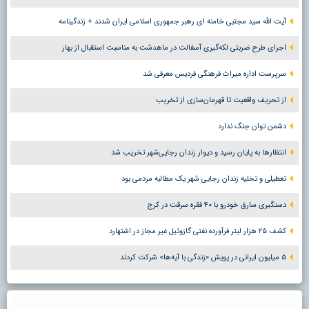
آیت الله سید مجتبی خامنه ای رهبر جمهوری اسلامی ایران شدند + زندگینامه
اجرای طرح ضربتی لکه‌گیری آسفالت در ماهدشت به مناسبت استقبال از بهار
سرپرست اداره میراث فرهنگی فردیس معرفی شد
از تحریف واقعیت تا قهرمان‌سازی از تخریب
دشمن توان جنگ ندارد
انتظارها به پایان رسید و دیوار زندان رجایی‌شهر تخریب شد
تعطیلی و تخلیه زندان رجایی شهر یک مطالبه مردمی بود
دستگیری سارق خودرو با ۴۰ فقره سرقت در کرج
کشف ۲۵ هزار لیتر فرآورده نفتی گازوئیل غیر مجاز در اشتهارد
۵ میلیون ایرانی در پویش «زندگی با آیه‌ها» شرکت کردند