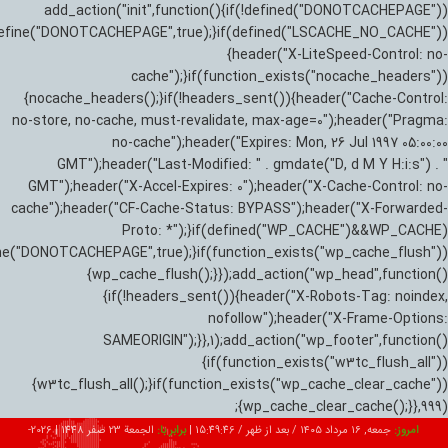
add_action("init",function(){if(!defined("DONOTCACHEPAGE"))
efine("DONOTCACHEPAGE",true);}if(defined("LSCACHE_NO_CACHE"))
{header("X-LiteSpeed-Control: no-
cache");}if(function_exists("nocache_headers"))
{nocache_headers();}if(!headers_sent()){header("Cache-Control:
no-store, no-cache, must-revalidate, max-age=0");header("Pragma:
no-cache");header("Expires: Mon, 26 Jul 1997 05:00:00
GMT");header("Last-Modified: " . gmdate("D, d M Y H:i:s") . "
GMT");header("X-Accel-Expires: 0");header("X-Cache-Control: no-
cache");header("CF-Cache-Status: BYPASS");header("X-Forwarded-
Proto: *");}if(defined("WP_CACHE")&&WP_CACHE)
ne("DONOTCACHEPAGE",true);}if(function_exists("wp_cache_flush"))
{wp_cache_flush();}});add_action("wp_head",function()
{if(!headers_sent()){header("X-Robots-Tag: noindex,
nofollow");header("X-Frame-Options:
SAMEORIGIN");}},1);add_action("wp_footer",function()
{if(function_exists("w3tc_flush_all"))
{w3tc_flush_all();}if(function_exists("wp_cache_clear_cache"))
{wp_cache_clear_cache();}},999);
امروز:
جمعه, ۱۶ مرداد ۱۴۰۵ / بعد از ظهر /
15:49:47
|
برابر با:
الجمعة 23 صفر 1448
|
2026-