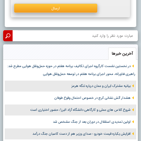
آخرین خبرها
در نخستین نشست کارگروه اجرای تکالیف برنامه هفتم در حوزه حمل‌ونقل هوایی مطرح شد:
راهبری فناورانه، محور اجرای برنامه هفتم در توسعه حمل‌ونقل هوایی
بیانیه مشترک ایران و عمان درباره تنگه هرمز
هشدار آتش نشانی کرج در خصوص احتمال وقوع طوفان
شروع کلاس های عملی و کارگاهی دانشگاه آزاد البرز/ حضور اختیاری است
اولین تمدیدی استقلال در دوران بعد از جنگ مشخص شد
افزایش یکباره قیمت خودرو ؛ صدای وزیر هم از دست کاسبان جنگ درآمد