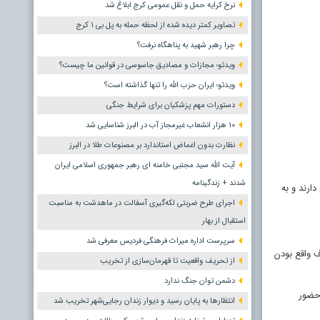
نرخ کرایه حمل و نقل عمومی کرج ابلاغ شد
تصاویر کمتر دیده شده از لحظه حمله به پل بی ۱ کرج
چرا رهبر شهید به پناهگاه نرفت؟
ویدئو؛ مجازات و مصادیق جاسوسی در قوانین ما چیست؟
ویدئو؛ ایران حزب الله را تنها گذاشته است؟
دستورات مهم پزشکیان برای شرایط جنگی
۱۰ هزار انشعاب غیرمجاز آب در البرز شناسایی شد
نظارت بدون اغماض استاندارد بر مصنوعات طلا در البرز
آیت الله سید مجتبی خامنه ای رهبر جمهوری اسلامی ایران
شدند + زندگینامه
ارند و به
اجرای طرح ضربتی لکه‌گیری آسفالت در ماهدشت به مناسبت
استقبال از بهار
سرپرست اداره میراث فرهنگی فردیس معرفی شد
ف واقع بودن
از تحریف واقعیت تا قهرمان‌سازی از تخریب
دشمن توان جنگ ندارد
 حضور
انتظارها به پایان رسید و دیوار زندان رجایی‌شهر تخریب شد