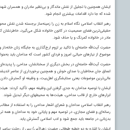
ایشان همچنین با تجلیل از نقش ماندگار و بی‌نظیر مادران و همسران شهدای
شده که جا دارد اقدامات بیشتری انجام شود.
رهبر انقلاب اسلامی نگاه اسلام به زن را زمینه‌ساز برجسته شدن نقش محوری
حقیقی‌ترین فضای صمیمیت در کانون خانواده شکل می‌گیرد، خاطرنشان کرد
مادر در خانواده کمرنگ و یا حذف شود.
حضرت آیت‌الله خامنه‌ای با تاکید بر لزوم ارج‌گذاری به جایگاه زنان خانه‌دار
موضوع از نیازهای حیاتی امروز و فردای کشور است که مداحان باید به‌عنوا
حضرت آیت‌الله خامنه‌ای در بخش دیگری از سخنانشان، مداحی را پدیده‌ای و
اعماق جان مخاطبان با صدای خوش و همچنین برخورداری از عناصرِ اندیشه،
عالی‌ترین موضوعات یعنی ستایشگری اهل‌بیت، و وظیفه او گسترش دادن ال
ایشان با توصیه مداحان به جدی گرفتن این وظیفه مهم، تأکید کردند: هیئت 
ابزارهای خارج از قالب مداحی، هیئت‌ها به محیطهای دیگر تبدیل شوند.
رهبر انقلاب اسلامی مداحان و شعرای اشعار مداحی را به استفاده از مط
رسانه‌ای و فضای مجازی، در توصیه مهم و پایانی خود به مداحان و همه تری
بدزبانی در جامعه باید جمع شود و ادب اسلامی گسترش یابد.
ایشان با اشاره به دو خطبه طوفانی حضرت زهرا(س) پس از رحلت پیامبر اع