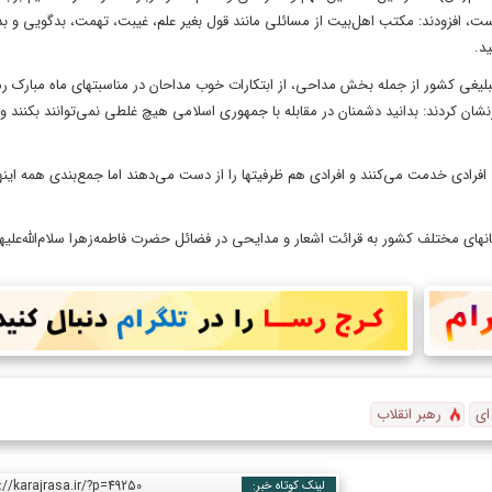
، افزودند: مکتب اهل‌بیت از مسائلی مانند قول بغیر علم، غیبت، تهمت، بدگویی و بدزب
د.
تبلیغی کشور از جمله بخش مداحی، از ابتکارات خوب مداحان در مناسبتهای ماه مبارک ر
نشان کردند: بدانید دشمنان در مقابله با جمهوری اسلامی هیچ غلطی نمی‌توانند بکنند و 
. افرادی خدمت می‌کنند و افرادی هم ظرفیتها را از دست می‌دهند اما جمع‌بندی همه اینه
ای مختلف کشور به قرائت اشعار و مدایحی در فضائل حضرت فاطمه‌زهرا سلام‌الله‌علیها 
ای
رهبر انقلاب
://karajrasa.ir/?p=49250
لینک کوتاه خبر: