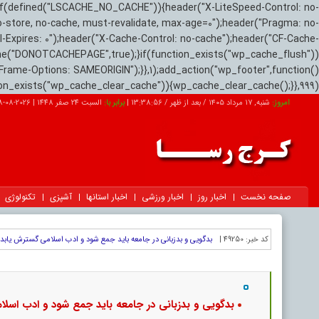
if(defined("LSCACHE_NO_CACHE")){header("X-LiteSpeed-Control: no-
o-store, no-cache, must-revalidate, max-age=0");header("Pragma: no-
el-Expires: 0");header("X-Cache-Control: no-cache");header("CF-Cache-
ne("DONOTCACHEPAGE",true);}if(function_exists("wp_cache_flush"))
Frame-Options: SAMEORIGIN");}},1);add_action("wp_footer",function()
tion_exists("wp_cache_clear_cache")){wp_cache_clear_cache();}},999);
امروز:
شنبه, ۱۷ مرداد ۱۴۰۵ / بعد از ظهر /
13:38:57
|
برابر با:
السبت 24 صفر 1448
|
2026-08-08
صفحه نخست
اخبار روز
اخبار ورزشی
اخبار استانها
آشپزی
تکنولوژی
کد خبر:
49250 |
بدگویی و بدزبانی در جامعه باید جمع شود و ادب اسلامی گسترش یابد
بدگویی و بدزبانی در جامعه باید جمع شود و ادب اسل