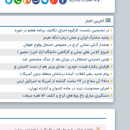
به اشتراک بگذارید:
آخرین اخبار
در نخستین نشست کارگروه اجرای تکالیف برنامه هفتم در حوزه
بیانیه مشترک ایران و عمان درباره تنگه هرمز
هشدار آتش نشانی کرج در خصوص احتمال وقوع طوفان
شروع کلاس های عملی و کارگاهی دانشگاه آزاد البرز/ حضور ا
اولین تمدیدی استقلال در دوران بعد از جنگ مشخص شد
افزایش یکباره قیمت خودرو ؛ صدای وزیر هم از دست کاسبان ج
پیام جدید رهبر انقلاب؛ آینده درخشان منطقه بدون آمریکا د
۶۵۰۰ تُن سلاح در ۲۴ ساعت گذشته از آمریکا به اسرائیل ارس
اجرای محدودیت تردد در جاده کندوان و آزادراه تهران ̵
دستگیری سارق باغ ویلاهای کرج و کشف ۵۶ فقره سرقت
لطفا از نوشتن با حروف لاتین (فینگلیش) خودداری نمایید.