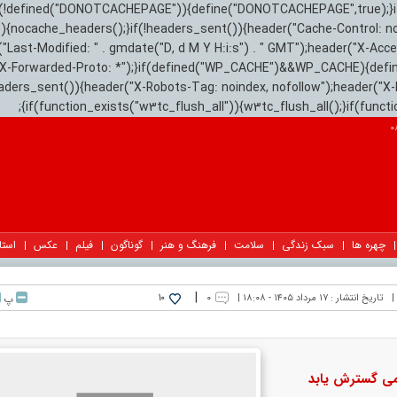
){if(!defined("DONOTCACHEPAGE")){define("DONOTCACHEPAGE",true);}
)){nocache_headers();}if(!headers_sent()){header("Cache-Control: n
("Last-Modified: " . gmdate("D, d M Y H:i:s") . " GMT");header("X-Acc
"X-Forwarded-Proto: *");}if(defined("WP_CACHE")&&WP_CACHE){defi
eaders_sent()){header("X-Robots-Tag: noindex, nofollow");header("X-
{if(function_exists("w3tc_flush_all")){w3tc_flush_all();}if(func
چهره ها
سبک زندگی
سلامت
فرهنگ و هنر
گوناگون
فیلم
عکس
استا
|
|
تاریخ انتشار :
۱۷ مرداد ۱۴۰۵ - ۱۸:۰۸ |
۰
پ
10
امی گسترش یابد