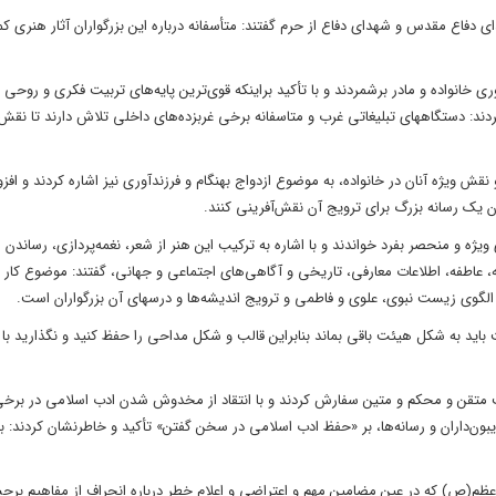
 دفاع مقدس و شهدای دفاع از حرم گفتند: متأسفانه درباره این بزرگواران آثار هنری ک
 خانواده و مادر برشمردند و با تأکید براینکه قوی‌ترین پایه‌های تربیت فکری و روحی 
ند: دستگاههای تبلیغاتی غرب و متاسفانه برخی غربزده‌های داخلی تلاش دارند تا نق
 و نقش ویژه آنان در خانواده، به موضوع ازدواج بهنگام و فرزندآوری نیز اشاره کردند و افزو
ن یک رسانه بزرگ برای ترویج آن نقش‌آفرینی کنند.
یژه و منحصر بفرد خواندند و با اشاره به ترکیب این هنر از شعر، نغمه‌پردازی، رساندن
 عاطفه، اطلاعات معارفی، تاریخی و آگاهی‌های اجتماعی و جهانی، گفتند: موضوع کار م
گوی زیست نبوی، علوی و فاطمی و ترویج اندیشه‌ها و درسهای آن بزرگواران است.
باید به شکل هیئت باقی بماند بنابراین قالب و شکل مداحی را حفظ کنید و نگذارید با ا
الب متقن و محکم و متین سفارش کردند و با انتقاد از مخدوش شدن ادب اسلامی در بر
بون‌داران و رسانه‌ها، بر «حفظ ادب اسلامی در سخن گفتن» تأکید و خاطرنشان کردند: ب
ظم(ص) که در عین مضامین مهم و اعتراضی و اعلام خطر درباره انحراف از مفاهیم برج