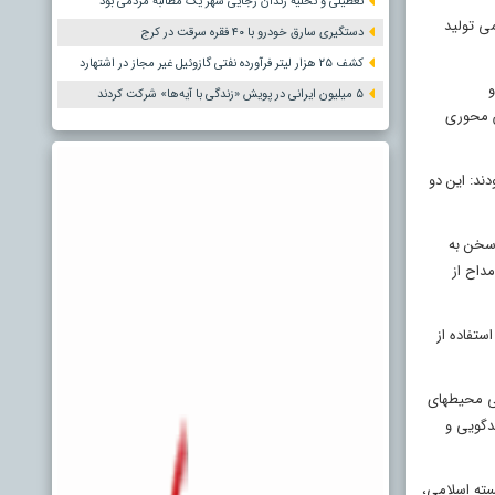
تعطیلی و تخلیه زندان رجایی شهر یک مطالبه مردمی بود
می تولید
دستگیری سارق خودرو با ۴۰ فقره سرقت در کرج
کشف ۲۵ هزار لیتر فرآورده نفتی گازوئیل غیر مجاز در اشتهارد
و
۵ میلیون ایرانی در پویش «زندگی با آیه‌ها» شرکت کردند
ش محوری
دند: این دو
 سخن به
داح از
ستفاده از
خی محیطهای
دگویی و
سته اسلامی،