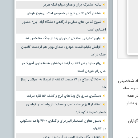
بیانیه مشترک ایران و عمان درباره تنگه هرمز
هشدار آتش نشانی کرج در خصوص احتمال وقوع طوفان
شروع کلاس های عملی و کارگاهی دانشگاه آزاد البرز/ حضور
اختیاری است
اولین تمدیدی استقلال در دوران بعد از جنگ مشخص شد
افزایش یکباره قیمت خودرو ؛ صدای وزیر هم از دست کاسبان
جنگ درآمد
پیام جدید رهبر انقلاب؛ آینده درخشان منطقه بدون آمریکا در
حال رقم خوردن است
۶۵۰۰ تُن سلاح در ۲۴ ساعت گذشته از آمریکا به اسرائیل ارسال
بعاد شخصیتی
شد
 سرسلسله
در همه
دستگیری سارق باغ ویلاهای کرج و کشف ۵۶ فقره سرقت
و نشان
استاندار البرز بر ساماندهی و حمایت از واحدهای تولیدی
خسارت دیده تاکید کرد
واران
دستور معاون استاندار البرز برای واگذاری ۴۳۰۰ واحد مسکونی
در اشتهارد
افتتاح زیرگذر خلیج فارس در گرمدره + ویدئو