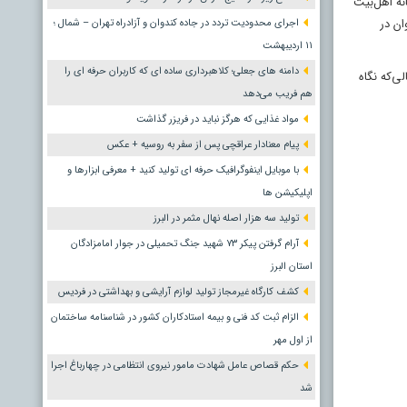
نه اهل‌بیت
ان در
اجرای محدودیت تردد در جاده کندوان و آزادراه تهران – شمال ؛
١١ اردیبهشت
دامنه های جعلی؛ کلاهبرداری ساده ای که کاربران حرفه ای را
ی‌که نگاه
هم فریب می‌دهد
مواد غذایی که هرگز نباید در فریزر گذاشت
پیام معنادار عراقچی پس از سفر به روسیه + عکس
با موبایل اینفوگرافیک حرفه ای تولید کنید + معرفی ابزارها و
اپلیکیشن ها
تولید سه هزار اصله نهال مثمر در البرز
آرام گرفتن پیکر ۷۳ شهید جنگ تحمیلی در جوار امامزادگان
استان البرز
کشف کارگاه غیرمجاز تولید لوازم آرایشی و بهداشتی در فردیس
الزام ثبت کد فنی و بیمه استادکاران کشور در شناسنامه ساختمان
از اول مهر
حکم قصاص عامل شهادت مامور نیروی انتظامی در چهارباغ اجرا
شد