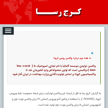
08-09
تبلیغات
درباره ما
ارتباط با ما
RSS
|
کد خبر:
49477 |
همه چیز درباره واکسن روسی کرونا
|
13
تاریخ انتشار :
۱۸ مرداد ۱۴۰۵ - ۹:۴۰ |
۰
پ
همه چیز درباره واکسن روسی کرونا
واکسن تولیدی موسسه گامالیا با نام تجاری اسپوتنیک ۵ ( Vac-covid-
Gam )؛ واکسنی است که اولین محموله‌اش وارد کشورمان شد تا
واکسیناسیون کرونا بر اساس اولویت‌گذاری وزارت بهداشت در ایران آغاز شود.
به گزارش کرج رسا به نقل از ایسنا، این واکسن نوترکیب برای ایجاد مصونیت علیه ویروس
کرونا، (۱۹COVID )، با استفاده از وکتور آدنو ویروس انسانی ۲۶ برای واکسن نوبت اول و
آدنوویروس انسانی ۵ برای واکسن نوبت دوم تولید شده است.