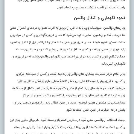
است تزریق در دست غیر قالب فرد گیرنده واکسن انجام شود. به عنوان مثال برای افراد
راست دست، در ناحیه دلتوئید دست چپ انجام شود.
نحوه نگهداری و انتقال واکسن
ویال‌های واکسن اسپوتنیک وی، باید تا قبل از تزریق به افراد، همواره در دمای کمتر از منفی
۱۸ درجه باشند و برهمین اساس تاکید می‌شود که دمای فریزر نگهداری واکسن در سردترین
حالت ممکن تنظیم شود تا دمای فریزر بین منفی ۲۰ تا منفی ۲۵ باشد. قبل از انتقال واکسن،
باید فریزر در محل دریافت واکسن حداقل یک روز قبل روشن شده و در سردترین حالت
ممکن تنظیم شود. واکسن باید در فریزر اختصاصی نگهداری واکسن باشد، نه در فریزرهای
نگهداری آیس پک.
بنابر اعلام مرکز مدیریت بیماری های واگیر وزارت بهداشت، واکسن از سردخانه مرکزی
واکسن، به فریزرروم یا سردخانه‌های زیر صفر دانشگاه‌های علوم پزشکی منتقل و تاکید
می‌شود که دما در همه حال باید کمتر از منفی ۲۰ درجه سانتیگراد باشد. انتقال از سردخانه
زیر صفر دانشگاه به شهرستان و از شهرستان به پایگاه‌های واکسیناسیون در مراکز
بیمارستانی نیز مشمول همین توصیه است. در حین انتقال باید از ترمومتر دیجیتال برای
پایش درجه حرارت در حین حمل استفاده شود.
جهت استفاده از واکسن سعی شود درب فریزر کمتر باز و بسته شود. هر ویال حاوی پنج دوز
واکسن است و تعداد ۲۰ عدد از ویال‌ها در یک بسته کارتونی قرار دارند. بنابراین هر بسته