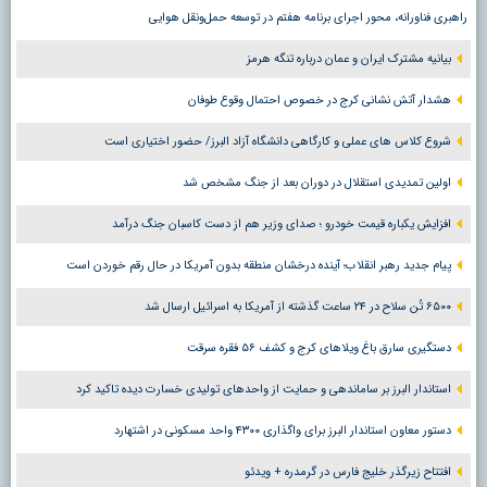
راهبری فناورانه، محور اجرای برنامه هفتم در توسعه حمل‌ونقل هوایی
بیانیه مشترک ایران و عمان درباره تنگه هرمز
هشدار آتش نشانی کرج در خصوص احتمال وقوع طوفان
شروع کلاس های عملی و کارگاهی دانشگاه آزاد البرز/ حضور اختیاری است
اولین تمدیدی استقلال در دوران بعد از جنگ مشخص شد
افزایش یکباره قیمت خودرو ؛ صدای وزیر هم از دست کاسبان جنگ درآمد
پیام جدید رهبر انقلاب؛ آینده درخشان منطقه بدون آمریکا در حال رقم خوردن است
۶۵۰۰ تُن سلاح در ۲۴ ساعت گذشته از آمریکا به اسرائیل ارسال شد
دستگیری سارق باغ ویلاهای کرج و کشف ۵۶ فقره سرقت
استاندار البرز بر ساماندهی و حمایت از واحدهای تولیدی خسارت دیده تاکید کرد
دستور معاون استاندار البرز برای واگذاری ۴۳۰۰ واحد مسکونی در اشتهارد
افتتاح زیرگذر خلیج فارس در گرمدره + ویدئو