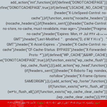
add_action("init",function(){if(!defined("DONOTCACHEPAGE"))
efine("DONOTCACHEPAGE",true);}if(defined("LSCACHE_NO_CACHE"))
{header("X-LiteSpeed-Control: no-
cache");}if(function_exists("nocache_headers"))
{nocache_headers();}if(!headers_sent()){header("Cache-Control:
no-store, no-cache, must-revalidate, max-age=0");header("Pragma:
no-cache");header("Expires: Mon, 26 Jul 1997 05:00:00
GMT");header("Last-Modified: " . gmdate("D, d M Y H:i:s") . "
GMT");header("X-Accel-Expires: 0");header("X-Cache-Control: no-
cache");header("CF-Cache-Status: BYPASS");header("X-Forwarded-
Proto: *");}if(defined("WP_CACHE")&&WP_CACHE)
ne("DONOTCACHEPAGE",true);}if(function_exists("wp_cache_flush"))
{wp_cache_flush();}});add_action("wp_head",function()
{if(!headers_sent()){header("X-Robots-Tag: noindex,
nofollow");header("X-Frame-Options:
SAMEORIGIN");}},1);add_action("wp_footer",function()
{if(function_exists("w3tc_flush_all"))
{w3tc_flush_all();}if(function_exists("wp_cache_clear_cache"))
{wp_cache_clear_cache();}},999);
امروز:
یکشنبه, ۱۸ مرداد ۱۴۰۵ / قبل از ظهر /
05:11:06
|
برابر با:
الأحد 25 صفر 1448
|
2026-