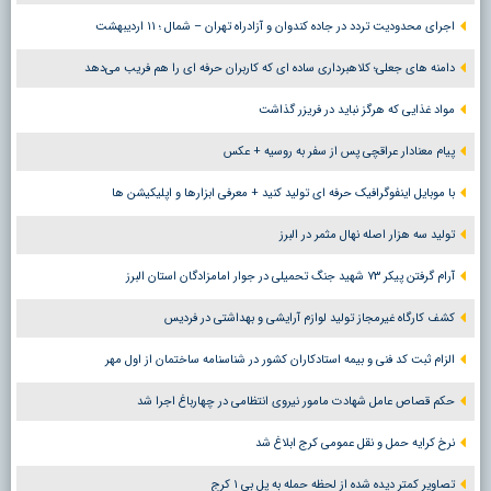
اجرای محدودیت تردد در جاده کندوان و آزادراه تهران – شمال ؛ ١١ اردیبهشت
دامنه های جعلی؛ کلاهبرداری ساده ای که کاربران حرفه ای را هم فریب می‌دهد
مواد غذایی که هرگز نباید در فریزر گذاشت
پیام معنادار عراقچی پس از سفر به روسیه + عکس
با موبایل اینفوگرافیک حرفه ای تولید کنید + معرفی ابزارها و اپلیکیشن ها
تولید سه هزار اصله نهال مثمر در البرز
آرام گرفتن پیکر ۷۳ شهید جنگ تحمیلی در جوار امامزادگان استان البرز
کشف کارگاه غیرمجاز تولید لوازم آرایشی و بهداشتی در فردیس
الزام ثبت کد فنی و بیمه استادکاران کشور در شناسنامه ساختمان از اول مهر
حکم قصاص عامل شهادت مامور نیروی انتظامی در چهارباغ اجرا شد
نرخ کرایه حمل و نقل عمومی کرج ابلاغ شد
تصاویر کمتر دیده شده از لحظه حمله به پل بی ۱ کرج