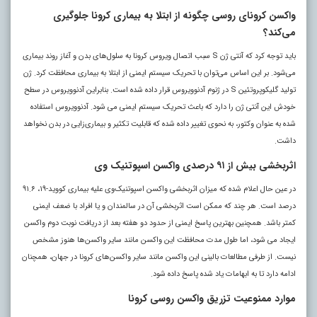
واکسن کرونای روسی چگونه از ابتلا به بیماری کرونا جلوگیری
می‌کند؟
باید توجه کرد که آنتی ژن S سبب اتصال ویروس کرونا به سلول‌های بدن و آغاز روند بیماری
می‌شود. بر این اساس می‌توان با تحریک سیستم ایمنی از ابتلا به بیماری محافظت کرد. ژن
تولید گلیکوپروتئین S در ژنوم آدنوویروس قرار داده شده است. بنابراین آدنوویروس در سطح
خودش این آنتی ژن را دارد که باعث تحریک سیستم ایمنی می شود. آدنوویروس استفاده
شده به عنوان وکتور، به نحوی تغییر داده شده که قابلیت تکثیر و بیماری‌زایی در بدن نخواهد
داشت.
اثربخشی بیش از ۹۱ درصدی واکسن اسپوتنیک وی
در عین حال اعلام شده که میزان اثربخشی واکسن اسپوتنیک‌وی علیه بیماری کووید-۱۹، ۹۱.۶
درصد است. هر چند که ممکن است اثربخشی آن در سالمندان و یا افراد با ضعف ایمنی
کمتر باشد. همچنین بهترین پاسخ ایمنی از حدود دو هفته بعد از دریافت نوبت دوم واکسن
ایجاد می شود، اما طول مدت محافظت این واکسن مانند سایر واکسن‌ها هنوز مشخص
نیست. از طرفی مطالعات بالینی این واکسن مانند سایر واکسن‌های کرونا در جهان، همچنان
ادامه دارد تا به ابهامات یاد شده پاسخ داده شود.
موارد ممنوعیت تزریق واکسن روسی کرونا