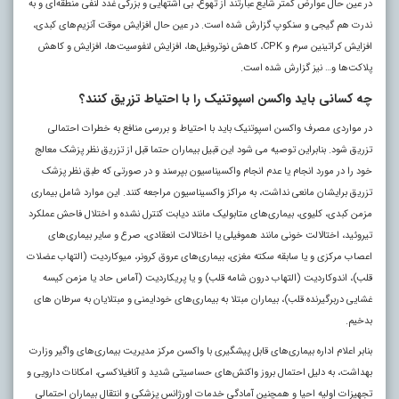
در عین حال عوارض کمتر شایع عبارتند از تهوع، بی اشتهایی و بزرگی غدد لنفی منطقه‌ای و به
ندرت هم گیجی و سنکوپ گزارش شده است. در عین حال افزایش موقت آنزیم‌های کبدی،
افزایش کراتینین سرم و CPK، کاهش نوتروفیل‌ها، افزایش لنفوسیت‌ها، افزایش و کاهش
پلاکت‌ها و… نیز گزارش شده است.
چه کسانی باید واکسن اسپوتنیک را با احتیاط تزریق کنند؟
در مواردی مصرف واکسن اسپوتنیک باید با احتیاط و بررسی منافع به خطرات احتمالی
تزریق شود. بنابراین توصیه می شود این قبیل بیماران حتما قبل از تزریق نظر پزشک معالج
خود را در مورد انجام یا عدم انجام واکسیناسیون بپرسند و در صورتی که طبق نظر پزشک
تزریق برایشان مانعی نداشت، به مراکز واکسیناسیون مراجعه کنند. این موارد شامل بیماری
مزمن کبدی، کلیوی، بیماری‌های متابولیک مانند دیابت کنترل نشده و اختلال فاحش عملکرد
تیروئید، اختالالت خونی مانند هموفیلی یا اختالالت انعقادی، صرع و سایر بیماری‌های
اعصاب مرکزی و یا سابقه سکته مغزی، بیماری‌های عروق کرونر، میوکاردیت (التهاب عضلات
قلب)، اندوکاردیت (التهاب درون شامه قلب) و یا پریکاردیت (آماس حاد یا مزمن کیسه
غشایی دربرگیرنده قلب)، بیماران مبتلا به بیماری‌های خودایمنی و مبتلایان به سرطان های
بدخیم.
بنابر اعلام اداره بیماری‌های قابل پیشگیری با واکسن مرکز مدیریت بیماری‌های واگیر وزارت
بهداشت، به دلیل احتمال بروز واکنش‌های حساسیتی شدید و آنافیلاکسی، امکانات دارویی و
تجهیزات اولیه احیا و همچنین آمادگی خدمات اورژانس پزشکی و انتقال بیماران احتمالی