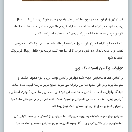
قبل از تزریق از فرد باید در مورد سابقه از حال رفتن در حین خونگیری یا تزریقات سوال
پرسیده شود و در افرادیکه سابقه مثبت دارند، تزریق واکسن حتما در حالت نشسته انجام
شود و سپس حدود ۱۰ دقیقه درازکش روی تخت معاینه استراحت کنند.
باید توجه کرد افرادیکه برای نوبت اول مراجعه کرده‌اند فقط ویال آبی رنگ که مخصوص
نوبت اول است باید تزریق شود و برای افراد مراجعه کننده نوبت دوم فقط از ویال قرمز رنگ
استفاده شود.
عوارض واکسن اسپوتنیک وی
بر اساس مطالعات بالینی انجام شده عوارض واکسن نوبت اول یا دوم عموما خفیف و
متوسط بوده و در طی حدود سه روز برطرف می شوند. شایع ترین عارضه ایجاد شده حالت
شبه آنفلوانزای خفیف با علائمی مانند تب، لرز، دردهای عضلانی و مفصلی، گلودرد، احتقان و
آبریزش بینی، ضعف، احساس ناخوشی و سردرد است. همچنین عوارض موضعی مانند درد
و تورم و قرمزی محل تزریق نیز ممکن است بروز پیدا کند.
عوارض فوق عموما خودبه‌خود بهبود می‌یابند، اما می‌توان از مُسکن‌های ضد التهابی غیر
استروئیدی برای کنترل تب و یا از آنتی‌هیستامین‌ها برای عوارض موضعی استفاده کرد.