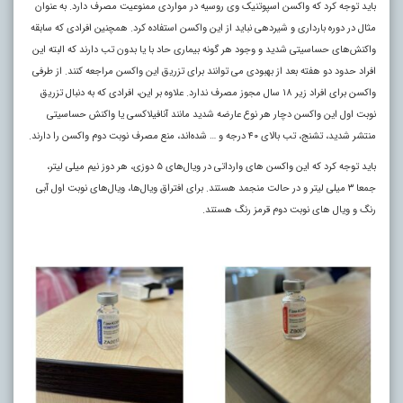
باید توجه کرد که واکسن اسپوتنیک وی روسیه در مواردی ممنوعیت مصرف دارد. به عنوان
مثال در دوره بارداری و شیردهی نباید از این واکسن استفاده کرد. همچنین افرادی که سابقه
واکنش‌های حساسیتی شدید و وجود هر گونه بیماری حاد با یا بدون تب دارند که البته این
افراد حدود دو هفته بعد از بهبودی می توانند برای تزریق این واکسن مراجعه کنند. از طرفی
واکسن برای افراد زیر ۱۸ سال مجوز مصرف ندارد. علاوه بر این، افرادی که به دنبال تزریق
نوبت اول این واکسن دچار هر نوع عارضه شدید مانند آنافیلاکسی یا واکنش حساسیتی
منتشر شدید، تشنج، تب بالای ۴۰ درجه و … شده‌اند، منع مصرف نوبت دوم واکسن را دارند.
باید توجه کرد که این واکسن های وارداتی در ویال‌های ۵ دوزی، هر دوز نیم میلی لیتر،
جمعا ۳ میلی لیتر و در حالت منجمد هستند. برای افتراق ویال‌ها، ویال‌های نوبت اول آبی
رنگ و ویال های نوبت دوم قرمز رنگ هستند.