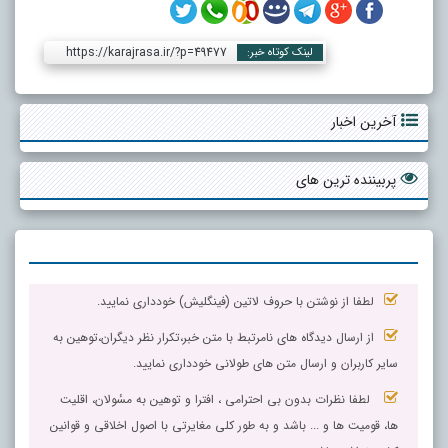
https://karajrasa.ir/?p=49477
لینک کوتاه خبر:
آخرین اخبار
پربیننده ترین های
لطفا از نوشتن با حروف لاتین (فینگلیش) خودداری نمایید.
از ارسال دیدگاه های نامرتبط با متن خبر،تکرار نظر دیگران،توهین به
سایر کاربران و ارسال متن های طولانی خودداری نمایید.
لطفا نظرات بدون بی احترامی ، افترا و توهین به مسٔولان، اقلیت
ها، قومیت ها و ... باشد و به طور کلی مغایرتی با اصول اخلاقی و قوانین