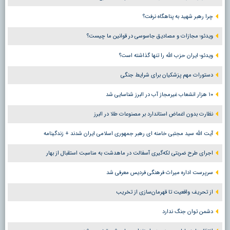
چرا رهبر شهید به پناهگاه نرفت؟
ویدئو؛ مجازات و مصادیق جاسوسی در قوانین ما چیست؟
ویدئو؛ ایران حزب الله را تنها گذاشته است؟
دستورات مهم پزشکیان برای شرایط جنگی
۱۰ هزار انشعاب غیرمجاز آب در البرز شناسایی شد
نظارت بدون اغماض استاندارد بر مصنوعات طلا در البرز
آیت الله سید مجتبی خامنه ای رهبر جمهوری اسلامی ایران شدند + زندگینامه
اجرای طرح ضربتی لکه‌گیری آسفالت در ماهدشت به مناسبت استقبال از بهار
سرپرست اداره میراث فرهنگی فردیس معرفی شد
از تحریف واقعیت تا قهرمان‌سازی از تخریب
دشمن توان جنگ ندارد