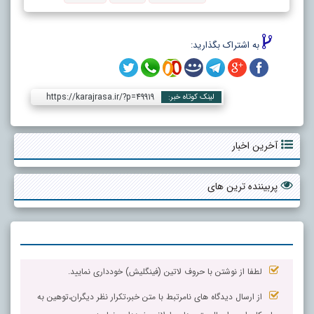
به اشتراک بگذارید:
https://karajrasa.ir/?p=49919
لینک کوتاه خبر:
آخرین اخبار
پربیننده ترین های
لطفا از نوشتن با حروف لاتین (فینگلیش) خودداری نمایید.
از ارسال دیدگاه های نامرتبط با متن خبر،تکرار نظر دیگران،توهین به