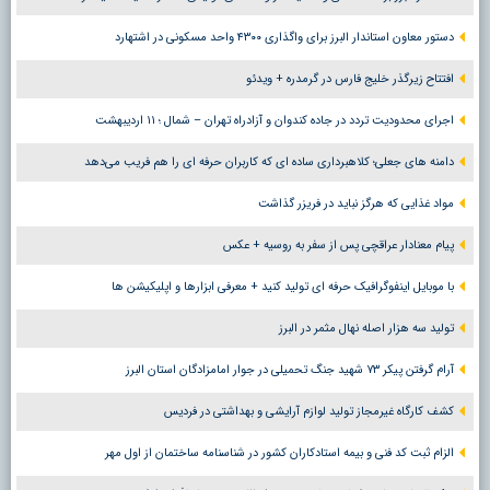
دستور معاون استاندار البرز برای واگذاری ۴۳۰۰ واحد مسکونی در اشتهارد
افتتاح زیرگذر خلیج فارس در گرمدره + ویدئو
اجرای محدودیت تردد در جاده کندوان و آزادراه تهران – شمال ؛ ١١ اردیبهشت
دامنه های جعلی؛ کلاهبرداری ساده ای که کاربران حرفه ای را هم فریب می‌دهد
مواد غذایی که هرگز نباید در فریزر گذاشت
پیام معنادار عراقچی پس از سفر به روسیه + عکس
با موبایل اینفوگرافیک حرفه ای تولید کنید + معرفی ابزارها و اپلیکیشن ها
تولید سه هزار اصله نهال مثمر در البرز
آرام گرفتن پیکر ۷۳ شهید جنگ تحمیلی در جوار امامزادگان استان البرز
کشف کارگاه غیرمجاز تولید لوازم آرایشی و بهداشتی در فردیس
الزام ثبت کد فنی و بیمه استادکاران کشور در شناسنامه ساختمان از اول مهر