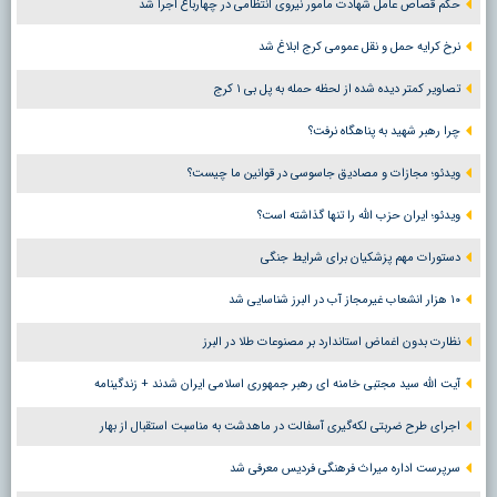
حکم قصاص عامل شهادت مامور نیروی انتظامی در چهارباغ اجرا شد
نرخ کرایه حمل و نقل عمومی کرج ابلاغ شد
تصاویر کمتر دیده شده از لحظه حمله به پل بی ۱ کرج
چرا رهبر شهید به پناهگاه نرفت؟
ویدئو؛ مجازات و مصادیق جاسوسی در قوانین ما چیست؟
ویدئو؛ ایران حزب الله را تنها گذاشته است؟
دستورات مهم پزشکیان برای شرایط جنگی
۱۰ هزار انشعاب غیرمجاز آب در البرز شناسایی شد
نظارت بدون اغماض استاندارد بر مصنوعات طلا در البرز
آیت الله سید مجتبی خامنه ای رهبر جمهوری اسلامی ایران شدند + زندگینامه
اجرای طرح ضربتی لکه‌گیری آسفالت در ماهدشت به مناسبت استقبال از بهار
سرپرست اداره میراث فرهنگی فردیس معرفی شد