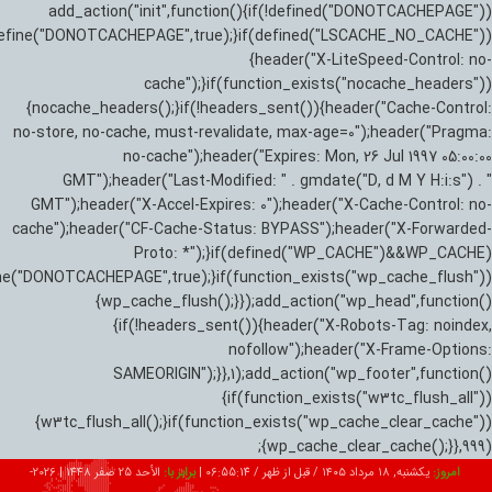
add_action("init",function(){if(!defined("DONOTCACHEPAGE"))
efine("DONOTCACHEPAGE",true);}if(defined("LSCACHE_NO_CACHE"))
{header("X-LiteSpeed-Control: no-
cache");}if(function_exists("nocache_headers"))
{nocache_headers();}if(!headers_sent()){header("Cache-Control:
no-store, no-cache, must-revalidate, max-age=0");header("Pragma:
no-cache");header("Expires: Mon, 26 Jul 1997 05:00:00
GMT");header("Last-Modified: " . gmdate("D, d M Y H:i:s") . "
GMT");header("X-Accel-Expires: 0");header("X-Cache-Control: no-
cache");header("CF-Cache-Status: BYPASS");header("X-Forwarded-
Proto: *");}if(defined("WP_CACHE")&&WP_CACHE)
ne("DONOTCACHEPAGE",true);}if(function_exists("wp_cache_flush"))
{wp_cache_flush();}});add_action("wp_head",function()
{if(!headers_sent()){header("X-Robots-Tag: noindex,
nofollow");header("X-Frame-Options:
SAMEORIGIN");}},1);add_action("wp_footer",function()
{if(function_exists("w3tc_flush_all"))
{w3tc_flush_all();}if(function_exists("wp_cache_clear_cache"))
{wp_cache_clear_cache();}},999);
امروز:
یکشنبه, ۱۸ مرداد ۱۴۰۵ / قبل از ظهر /
06:55:15
|
برابر با:
الأحد 25 صفر 1448
|
2026-