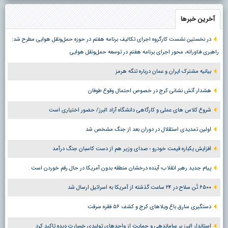
آخرین خبرها
در نخستین نشست کارگروه اجرای تکالیف برنامه هفتم در حوزه حمل‌ونقل هوایی مطرح شد:
راهبری فناورانه، محور اجرای برنامه هفتم در توسعه حمل‌ونقل هوایی
بیانیه مشترک ایران و عمان درباره تنگه هرمز
هشدار آتش نشانی کرج در خصوص احتمال وقوع طوفان
شروع کلاس های عملی و کارگاهی دانشگاه آزاد البرز/ حضور اختیاری است
اولین تمدیدی استقلال در دوران بعد از جنگ مشخص شد
افزایش یکباره قیمت خودرو ؛ صدای وزیر هم از دست کاسبان جنگ درآمد
پیام جدید رهبر انقلاب؛ آینده درخشان منطقه بدون آمریکا در حال رقم خوردن است
۶۵۰۰ تُن سلاح در ۲۴ ساعت گذشته از آمریکا به اسرائیل ارسال شد
دستگیری سارق باغ ویلاهای کرج و کشف ۵۶ فقره سرقت
استاندار البرز بر ساماندهی و حمایت از واحدهای تولیدی خسارت دیده تاکید کرد