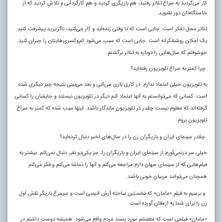
کار می‌کردید به سراغ تئاتر رفتید، هم بازیگری کردید و هم کارگردانی و تلاش کردید که از
خاستگاه‌تان دور نشوید.
تئاتر محل تفکر است. جایی است که تا وقتی زنده‌اید و کار می‌کنید، ناگزیرید پیشرفت کنید.
یک امکان روشنفکرانه است. جایی است که سبب می‌شود کم‌وکسری‌هایتان را جبران کنید.
خوشوقتم که سال‌هایی را دوباره به تئاتر برگشتم.
چرا کمتر به سراغ تلویزیون رفته‌اید؟
به تلویزیون خیلی اعتماد ندارم. در کاری بازی می‌کنی و بعد می‌بینی نتیجه چیز دیگری شده
است. کسانی که می‌توانستم به آنها اعتماد کنم دیگر در تلویزیون نیستند و جایشان را کسانی
گرفته‌اند که معلوم نیست چقدر در تلویزیون ماندگار باشند. اینها سبب شده که کمتر به سراغ
تلویزیون بروم
.
چقدر سینمای ایران و بازیگران زن را در سال‌های اخیر دنبال کرده‌اید؟
خیلی سر درنمی‌آورم از سینمای ایران و بازیگران را، جز یکی‌دو نفر، دنبال نمی‌کنم. بیشتر به
فیلم‌هایی که از سینمای جهان دارم مراجعه می‌کنم و آنها را تماشا می‌کنم و فکر می‌کنم
همچنان می‌توانند مربیان خوبی باشند.
و برسیم به فیلم «مامان» که نخستین ساخته آرش انیسی است و سیمرغ بازیگر نقش اول
زن را برای شما به ارمغان آورده است.
«مامان» فیلمی است که مطمئنم مورد پسند مردم واقع می‌شود. همیشه دوست داشتم در