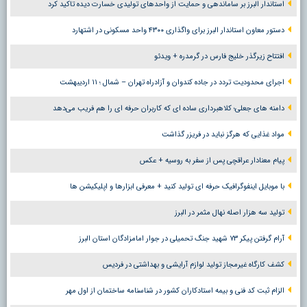
استاندار البرز بر ساماندهی و حمایت از واحدهای تولیدی خسارت دیده تاکید کرد
دستور معاون استاندار البرز برای واگذاری ۴۳۰۰ واحد مسکونی در اشتهارد
افتتاح زیرگذر خلیج فارس در گرمدره + ویدئو
اجرای محدودیت تردد در جاده کندوان و آزادراه تهران – شمال ؛ ١١ اردیبهشت
دامنه های جعلی؛ کلاهبرداری ساده ای که کاربران حرفه ای را هم فریب می‌دهد
مواد غذایی که هرگز نباید در فریزر گذاشت
پیام معنادار عراقچی پس از سفر به روسیه + عکس
با موبایل اینفوگرافیک حرفه ای تولید کنید + معرفی ابزارها و اپلیکیشن ها
تولید سه هزار اصله نهال مثمر در البرز
آرام گرفتن پیکر ۷۳ شهید جنگ تحمیلی در جوار امامزادگان استان البرز
کشف کارگاه غیرمجاز تولید لوازم آرایشی و بهداشتی در فردیس
الزام ثبت کد فنی و بیمه استادکاران کشور در شناسنامه ساختمان از اول مهر