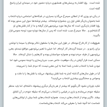
شده است. رؤیا افشار به پرسش‌های همشهری درباره حضور خود در سینمای ایران پاسخ
گفته است.
در یکی دو روزی که از اعطای سیمرغ می‌گذرد بسیاری در شبکه‌های اجتماعی درباره انتخاب
شما به‌عنوان بازیگر نقش اول زن جشنواره نوشته‌اند. بیشتر نوشته‌ها حول این محور بوده که
رؤیا افشار بازیگری است که سال‌ها مورد بی‌توجهی قرار گرفته و ما از کنار نقش‌های او
گذشته‌ایم و… حالا سیمرغ سبب شده است که پس از سال‌ها دوباره مورد توجه عمومی قرار
بگیرید.
هیچ‌وقت از کار فارغ نبوده‌ام. در طول این سال‌ها یا مشغول تئاتر بوده‌ام یا سینما یا نوشتن
برای رادیو و… در سینما گزیده‌تر کار کرده‌ام. اما خیلی با تعبیر بی‌توجهی موافق نیستم، یعنی
بی‌توجهی از طرف مردم نبوده و همواره حواسشان بوده و کارهایم را دنبال کرده‌اند. حالا
ممکن است قرار گرفتن در یک موقعیت خاص سبب جریان‌سازی یا توجه عمومی شود اما
نبودن شما یا انتخاب نشدن شما اصلا به این معنی نیست که مردم شما را نمی‌بینند.
آیا در طول سال‌های گذشته کمتر به شما نقش پیشنهاد می‌شد یا نقش‌ها را با دقت و
وسواس و سختگیری بیشتری انتخاب می‌کردید؟
شاید باورتان نشود اگر بگویم که بیشتر از هر بازیگر دیگری پیشنهاد داشته‌ام، اما باید منتظر
سلیقه خودم می‌ماندم و بازی در فیلمی را انتخاب می‌کردم که سلیقه خودم در آن اتفاق
بیفتد. ناگزیر بودم از انتخاب‌های درست. همواره انتخاب‌های شما بیش از توانایی‌های
شماست اما آنچه شما را معرفی می‌کند انتخاب‌های‌شماست.