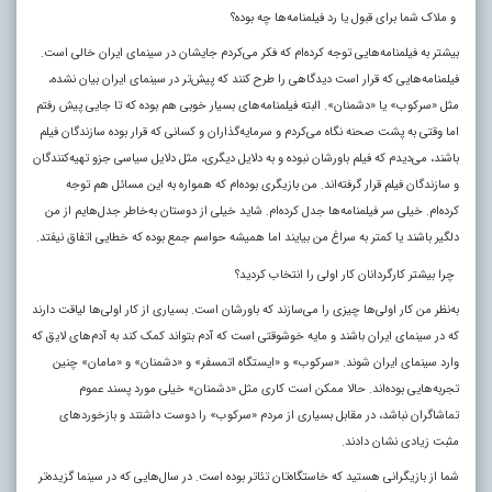
و ملاک شما برای قبول یا رد فیلمنامه‌ها چه بوده؟
بیشتر به فیلمنامه‌هایی توجه کرده‌ام که فکر می‌کردم جایشان در سینمای ایران خالی است.
فیلمنامه‌هایی که قرار است دیدگاهی را طرح کنند که پیش‌تر در سینمای ایران بیان نشده،
مثل «سرکوب» یا «دشمنان». البته فیلمنامه‌های بسیار خوبی هم بوده که تا جایی پیش رفتم
اما وقتی به پشت صحنه نگاه می‌کردم و سرمایه‌گذاران و کسانی که قرار بوده سازندگان فیلم
باشند، می‌دیدم که فیلم باورشان نبوده و به دلایل دیگری، مثل دلایل سیاسی جزو تهیه‌کنندگان
و سازندگان فیلم قرار گرفته‌اند. من بازیگری بوده‌ام که همواره به این مسائل هم توجه
کرده‌ام. خیلی سر فیلمنامه‌ها جدل کرده‌ام. شاید خیلی از دوستان به‌خاطر جدل‌هایم از من
دلگیر باشند یا کمتر به سراغ من بیایند اما همیشه حواسم جمع بوده که خطایی اتفاق نیفتد.
چرا بیشتر کارگردانان کار اولی را انتخاب کردید؟
به‌نظر من کار اولی‌ها چیزی را می‌سازند که باورشان است. بسیاری از کار اولی‌ها لیاقت دارند
که در سینمای ایران باشند و مایه خوشوقتی است که آدم بتواند کمک کند به آدم‌های لایق که
وارد سینمای ایران شوند. «سرکوب» و «ایستگاه اتمسفر» و «دشمنان» و «مامان» چنین
تجربه‌هایی بوده‌اند. حالا ممکن است کاری مثل «دشمنان» خیلی مورد پسند عموم
تماشاگران نباشد، در مقابل بسیاری از مردم «سرکوب» را دوست داشتند و بازخوردهای
مثبت زیادی نشان دادند.
شما از بازیگرانی هستید که خاستگاه‌تان تئاتر بوده است. در سال‌هایی که در سینما گزیده‌تر