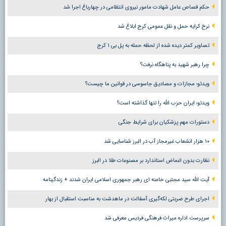
حکم قصاص عامل شهادت مامور نیروی انتظامی در چهارباغ اجرا شد
نرخ کرایه حمل و نقل عمومی کرج ابلاغ شد
تصاویر کمتر دیده شده از لحظه حمله به پل بی ۱ کرج
چرا رهبر شهید به پناهگاه نرفت؟
ویدئو؛ مجازات و مصادیق جاسوسی در قوانین ما چیست؟
ویدئو؛ ایران حزب الله را تنها گذاشته است؟
دستورات مهم پزشکیان برای شرایط جنگی
۱۰ هزار انشعاب غیرمجاز آب در البرز شناسایی شد
نظارت بدون اغماض استاندارد بر مصنوعات طلا در البرز
آیت الله سید مجتبی خامنه ای رهبر جمهوری اسلامی ایران شدند + زندگینامه
اجرای طرح ضربتی لکه‌گیری آسفالت در ماهدشت به مناسبت استقبال از بهار
سرپرست اداره میراث فرهنگی فردیس معرفی شد