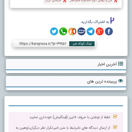
سی و نهمین دوره جشنواره فیلم فجر
سینمای ایران
به اشتراک بگذارید:
https://karajrasa.ir/?p=49952
لینک کوتاه خبر:
آخرین اخبار
پربیننده ترین های
لطفا از نوشتن با حروف لاتین (فینگلیش) خودداری نمایید.
از ارسال دیدگاه های نامرتبط با متن خبر،تکرار نظر دیگران،توهین به