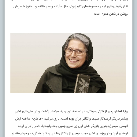
نقش‌آفرینی‌های او در مجموعه‌های تلویزیونی مثل «آینه» و «در خانه» و… هنوز خاطره‌ای
روشن در ذهن عموم است.
رؤیا افشار، پس از فترتی طولانی، در دهه۸۰ دوباره به سینما بازگشت و در سال‌های اخیر
بیشتر بازیگر گزیده‌کار سینما و تئاتر ایران بوده است. بازی در فیلم «مامان» ساخته آرش
انیسی سیمرغ بهترین بازیگر نقش اول زن سی‌ونهمین جشنواره فیلم فجر را برای او به
ارمغان آورد و در روزهای اخیر سبب موجی از واکنش‌ها درباره کارنامه گزیده و فرهیخته او