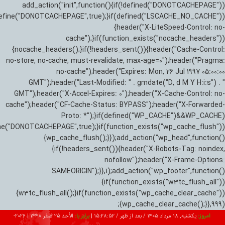
add_action("init",function(){if(!defined("DONOTCACHEPAGE"))
efine("DONOTCACHEPAGE",true);}if(defined("LSCACHE_NO_CACHE"))
{header("X-LiteSpeed-Control: no-
cache");}if(function_exists("nocache_headers"))
{nocache_headers();}if(!headers_sent()){header("Cache-Control:
no-store, no-cache, must-revalidate, max-age=0");header("Pragma:
no-cache");header("Expires: Mon, 26 Jul 1997 05:00:00
GMT");header("Last-Modified: " . gmdate("D, d M Y H:i:s") . "
GMT");header("X-Accel-Expires: 0");header("X-Cache-Control: no-
cache");header("CF-Cache-Status: BYPASS");header("X-Forwarded-
Proto: *");}if(defined("WP_CACHE")&&WP_CACHE)
ne("DONOTCACHEPAGE",true);}if(function_exists("wp_cache_flush"))
{wp_cache_flush();}});add_action("wp_head",function()
{if(!headers_sent()){header("X-Robots-Tag: noindex,
nofollow");header("X-Frame-Options:
SAMEORIGIN");}},1);add_action("wp_footer",function()
{if(function_exists("w3tc_flush_all"))
{w3tc_flush_all();}if(function_exists("wp_cache_clear_cache"))
{wp_cache_clear_cache();}},999);
امروز:
یکشنبه, ۱۸ مرداد ۱۴۰۵ / بعد از ظهر /
15:28:53
|
برابر با:
الأحد 25 صفر 1448
|
2026-