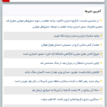
آخرین خبرها
در نخستین نشست کارگروه اجرای تکالیف برنامه هفتم در حوزه حمل‌ونقل هوایی مطرح شد:
راهبری فناورانه، محور اجرای برنامه هفتم در توسعه حمل‌ونقل هوایی
بیانیه مشترک ایران و عمان درباره تنگه هرمز
هشدار آتش نشانی کرج در خصوص احتمال وقوع طوفان
شروع کلاس های عملی و کارگاهی دانشگاه آزاد البرز/ حضور اختیاری است
اولین تمدیدی استقلال در دوران بعد از جنگ مشخص شد
افزایش یکباره قیمت خودرو ؛ صدای وزیر هم از دست کاسبان جنگ درآمد
پیام جدید رهبر انقلاب؛ آینده درخشان منطقه بدون آمریکا در حال رقم خوردن است
۶۵۰۰ تُن سلاح در ۲۴ ساعت گذشته از آمریکا به اسرائیل ارسال شد
دستگیری سارق باغ ویلاهای کرج و کشف ۵۶ فقره سرقت