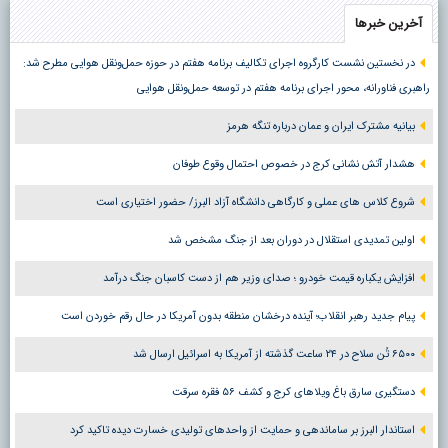
آخرین خبرها
در نخستین نشست کارگروه اجرای تکالیف برنامه هفتم در حوزه حمل‌ونقل هوایی مطرح شد:
راهبری فناورانه، محور اجرای برنامه هفتم در توسعه حمل‌ونقل هوایی
بیانیه مشترک ایران و عمان درباره تنگه هرمز
هشدار آتش نشانی کرج در خصوص احتمال وقوع طوفان
شروع کلاس های عملی و کارگاهی دانشگاه آزاد البرز/ حضور اختیاری است
اولین تمدیدی استقلال در دوران بعد از جنگ مشخص شد
افزایش یکباره قیمت خودرو ؛ صدای وزیر هم از دست کاسبان جنگ درآمد
پیام جدید رهبر انقلاب؛ آینده درخشان منطقه بدون آمریکا در حال رقم خوردن است
۶۵۰۰ تُن سلاح در ۲۴ ساعت گذشته از آمریکا به اسرائیل ارسال شد
دستگیری سارق باغ ویلاهای کرج و کشف ۵۶ فقره سرقت
استاندار البرز بر ساماندهی و حمایت از واحدهای تولیدی خسارت دیده تاکید کرد