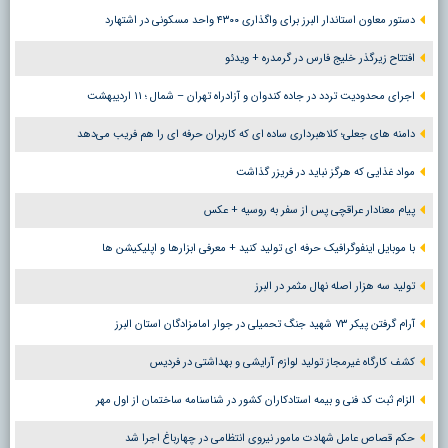
دستور معاون استاندار البرز برای واگذاری ۴۳۰۰ واحد مسکونی در اشتهارد
افتتاح زیرگذر خلیج فارس در گرمدره + ویدئو
اجرای محدودیت تردد در جاده کندوان و آزادراه تهران – شمال ؛ ١١ اردیبهشت
دامنه های جعلی؛ کلاهبرداری ساده ای که کاربران حرفه ای را هم فریب می‌دهد
مواد غذایی که هرگز نباید در فریزر گذاشت
پیام معنادار عراقچی پس از سفر به روسیه + عکس
با موبایل اینفوگرافیک حرفه ای تولید کنید + معرفی ابزارها و اپلیکیشن ها
تولید سه هزار اصله نهال مثمر در البرز
آرام گرفتن پیکر ۷۳ شهید جنگ تحمیلی در جوار امامزادگان استان البرز
کشف کارگاه غیرمجاز تولید لوازم آرایشی و بهداشتی در فردیس
الزام ثبت کد فنی و بیمه استادکاران کشور در شناسنامه ساختمان از اول مهر
حکم قصاص عامل شهادت مامور نیروی انتظامی در چهارباغ اجرا شد