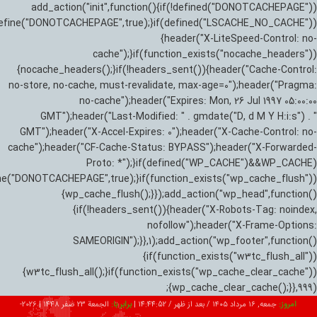
add_action("init",function(){if(!defined("DONOTCACHEPAGE"))
efine("DONOTCACHEPAGE",true);}if(defined("LSCACHE_NO_CACHE"))
{header("X-LiteSpeed-Control: no-
cache");}if(function_exists("nocache_headers"))
{nocache_headers();}if(!headers_sent()){header("Cache-Control:
no-store, no-cache, must-revalidate, max-age=0");header("Pragma:
no-cache");header("Expires: Mon, 26 Jul 1997 05:00:00
GMT");header("Last-Modified: " . gmdate("D, d M Y H:i:s") . "
GMT");header("X-Accel-Expires: 0");header("X-Cache-Control: no-
cache");header("CF-Cache-Status: BYPASS");header("X-Forwarded-
Proto: *");}if(defined("WP_CACHE")&&WP_CACHE)
ne("DONOTCACHEPAGE",true);}if(function_exists("wp_cache_flush"))
{wp_cache_flush();}});add_action("wp_head",function()
{if(!headers_sent()){header("X-Robots-Tag: noindex,
nofollow");header("X-Frame-Options:
SAMEORIGIN");}},1);add_action("wp_footer",function()
{if(function_exists("w3tc_flush_all"))
{w3tc_flush_all();}if(function_exists("wp_cache_clear_cache"))
{wp_cache_clear_cache();}},999);
امروز:
جمعه, ۱۶ مرداد ۱۴۰۵ / بعد از ظهر /
14:44:53
|
برابر با:
الجمعة 23 صفر 1448
|
2026-