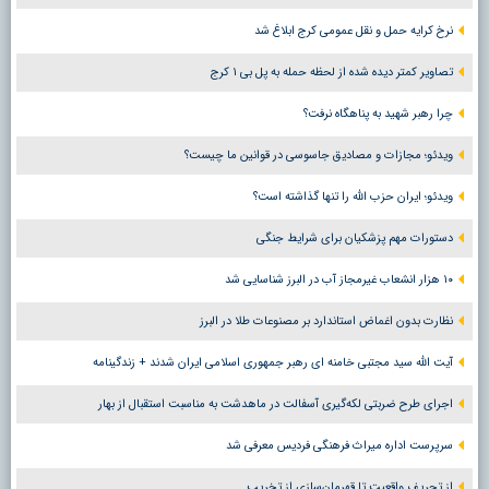
نرخ کرایه حمل و نقل عمومی کرج ابلاغ شد
تصاویر کمتر دیده شده از لحظه حمله به پل بی ۱ کرج
چرا رهبر شهید به پناهگاه نرفت؟
ویدئو؛ مجازات و مصادیق جاسوسی در قوانین ما چیست؟
ویدئو؛ ایران حزب الله را تنها گذاشته است؟
دستورات مهم پزشکیان برای شرایط جنگی
۱۰ هزار انشعاب غیرمجاز آب در البرز شناسایی شد
نظارت بدون اغماض استاندارد بر مصنوعات طلا در البرز
آیت الله سید مجتبی خامنه ای رهبر جمهوری اسلامی ایران شدند + زندگینامه
اجرای طرح ضربتی لکه‌گیری آسفالت در ماهدشت به مناسبت استقبال از بهار
سرپرست اداره میراث فرهنگی فردیس معرفی شد
از تحریف واقعیت تا قهرمان‌سازی از تخریب