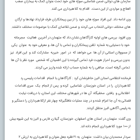
سازمان های دولتی ضمن شناسایی سوژه های خود تحت عنوان کمک به بیماران صعب
العلاج و مواردی از این دست، اقدام به کلاهبرداری می کنند.
وی ادامه داد: این افراد سوژه های خود را از بین پیمانکاران طرف قرارداد نهادها و ارگان
های مختلف دولتی انتخاب می کردند و ضمن تقاضای کمک با موضوعات مختلف داشتند.
وی افزود: بررسی های اولیه کارآگاهان نشان داد که متهمان در آخرین فعالیت مجرمانه
خود با دستیابی به شماره تلفن پیمانکاران و تماس با آن ها، و معرفی خود به عنوان یکی
از مسوولان استانی از آن ها می خواهد که در امور خیریه مشارکت کند و این افراد نیز
بدون بررسی و احراز هویت فرد تماس گیرنده با این اطمینان که شخص مورد نظر با آن ها
تماس گرفته است، مبالغی را به شماره حساب ارائه شده واریز می کردند.
فرمانده انتظامی استان البرز خاطرنشان کرد : کارآگاهان با انجام اقدامات پلیسی رد
کلاهبرداران را در استان خوزستان شناسایی کرده و پس از انجام یک سری اقدامات
اطلاعاتی و یافتن مخفیگاه آن ها در شهرهای مختلف این استان، با دریافت نیابت
قضائی به آن جا اعزام شده و در چند عملیات غافلگیرانه چهار نفر ازکلاهبرداران را دستگیر و
به پلیس آگاهی البرز منتقل کردند.
وی گفت: متهمان در استان های اصفهان، خوزستان، گیلان، فارس و البرز به این شیوه بیش
از ۱۰۰ مورد کلاهبرداری انجام داده اند.
سردار محمدیان بیان داشت: متهمان به ۲۱ فقره جعل عنوان و کلاهبرداری به ارزش ۲