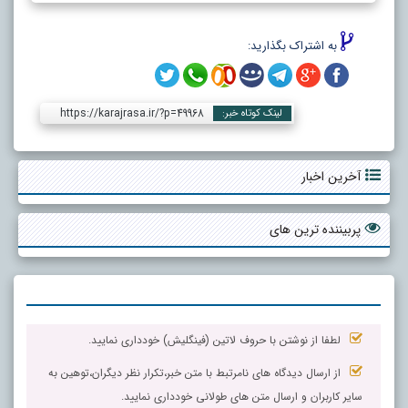
به اشتراک بگذارید:
https://karajrasa.ir/?p=49968
لینک کوتاه خبر:
آخرین اخبار
پربیننده ترین های
لطفا از نوشتن با حروف لاتین (فینگلیش) خودداری نمایید.
از ارسال دیدگاه های نامرتبط با متن خبر،تکرار نظر دیگران،توهین به
سایر کاربران و ارسال متن های طولانی خودداری نمایید.