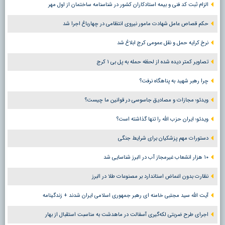
الزام ثبت کد فنی و بیمه استادکاران کشور در شناسنامه ساختمان از اول مهر
حکم قصاص عامل شهادت مامور نیروی انتظامی در چهارباغ اجرا شد
نرخ کرایه حمل و نقل عمومی کرج ابلاغ شد
تصاویر کمتر دیده شده از لحظه حمله به پل بی ۱ کرج
چرا رهبر شهید به پناهگاه نرفت؟
ویدئو؛ مجازات و مصادیق جاسوسی در قوانین ما چیست؟
ویدئو؛ ایران حزب الله را تنها گذاشته است؟
دستورات مهم پزشکیان برای شرایط جنگی
۱۰ هزار انشعاب غیرمجاز آب در البرز شناسایی شد
نظارت بدون اغماض استاندارد بر مصنوعات طلا در البرز
آیت الله سید مجتبی خامنه ای رهبر جمهوری اسلامی ایران شدند + زندگینامه
اجرای طرح ضربتی لکه‌گیری آسفالت در ماهدشت به مناسبت استقبال از بهار