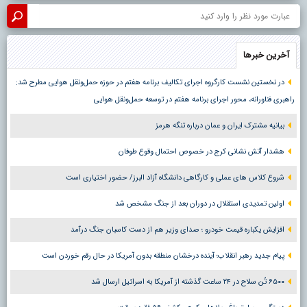
آخرین خبرها
در نخستین نشست کارگروه اجرای تکالیف برنامه هفتم در حوزه حمل‌ونقل هوایی مطرح شد:
راهبری فناورانه، محور اجرای برنامه هفتم در توسعه حمل‌ونقل هوایی
بیانیه مشترک ایران و عمان درباره تنگه هرمز
هشدار آتش نشانی کرج در خصوص احتمال وقوع طوفان
شروع کلاس های عملی و کارگاهی دانشگاه آزاد البرز/ حضور اختیاری است
اولین تمدیدی استقلال در دوران بعد از جنگ مشخص شد
افزایش یکباره قیمت خودرو ؛ صدای وزیر هم از دست کاسبان جنگ درآمد
پیام جدید رهبر انقلاب؛ آینده درخشان منطقه بدون آمریکا در حال رقم خوردن است
۶۵۰۰ تُن سلاح در ۲۴ ساعت گذشته از آمریکا به اسرائیل ارسال شد