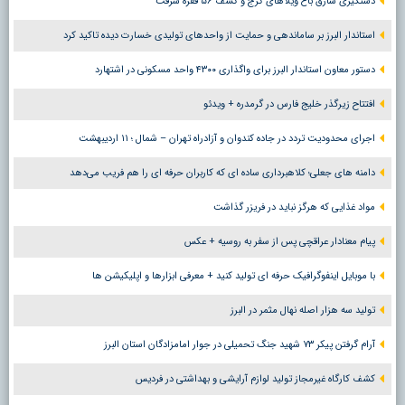
دستگیری سارق باغ ویلاهای کرج و کشف ۵۶ فقره سرقت
استاندار البرز بر ساماندهی و حمایت از واحدهای تولیدی خسارت دیده تاکید کرد
دستور معاون استاندار البرز برای واگذاری ۴۳۰۰ واحد مسکونی در اشتهارد
افتتاح زیرگذر خلیج فارس در گرمدره + ویدئو
اجرای محدودیت تردد در جاده کندوان و آزادراه تهران – شمال ؛ ١١ اردیبهشت
دامنه های جعلی؛ کلاهبرداری ساده ای که کاربران حرفه ای را هم فریب می‌دهد
مواد غذایی که هرگز نباید در فریزر گذاشت
پیام معنادار عراقچی پس از سفر به روسیه + عکس
با موبایل اینفوگرافیک حرفه ای تولید کنید + معرفی ابزارها و اپلیکیشن ها
تولید سه هزار اصله نهال مثمر در البرز
آرام گرفتن پیکر ۷۳ شهید جنگ تحمیلی در جوار امامزادگان استان البرز
کشف کارگاه غیرمجاز تولید لوازم آرایشی و بهداشتی در فردیس