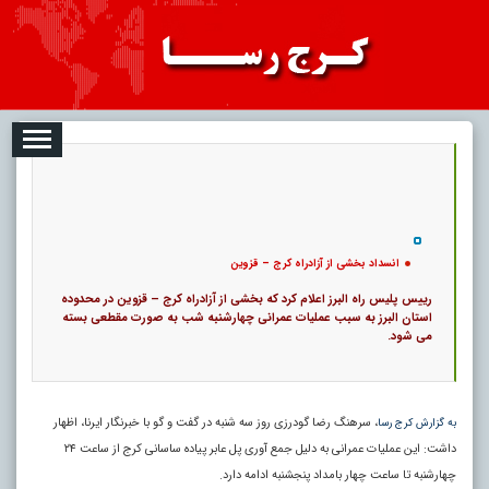
08-09
تبلیغات
درباره ما
ارتباط با ما
RSS
|
کد خبر:
5127 |
انسداد بخشی از آزادراه کرج – قزوین
|
12
تاریخ انتشار :
۱۸ مرداد ۱۴۰۵ - ۱۴:۴۹ |
۰
پ
انسداد بخشی از آزادراه کرج – قزوین
رییس پلیس راه البرز اعلام کرد که بخشی از آزادراه کرج – قزوین در محدوده
استان البرز به سبب عملیات عمرانی چهارشنبه شب به صورت مقطعی بسته
می شود.
، سرهنگ رضا گودرزی روز سه شنبه در گفت و گو با خبرنگار ایرنا، اظهار
به گزارش کرج رسا
داشت: این عملیات عمرانی به دلیل جمع آوری پل عابر پیاده ساسانی کرج از ساعت ۲۴
چهارشنبه تا ساعت چهار بامداد پنجشنبه ادامه دارد.