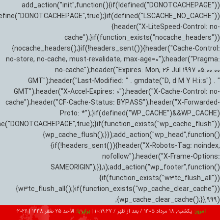
add_action("init",function(){if(!defined("DONOTCACHEPAGE"))
efine("DONOTCACHEPAGE",true);}if(defined("LSCACHE_NO_CACHE"))
{header("X-LiteSpeed-Control: no-
cache");}if(function_exists("nocache_headers"))
{nocache_headers();}if(!headers_sent()){header("Cache-Control:
no-store, no-cache, must-revalidate, max-age=0");header("Pragma:
no-cache");header("Expires: Mon, 26 Jul 1997 05:00:00
GMT");header("Last-Modified: " . gmdate("D, d M Y H:i:s") . "
GMT");header("X-Accel-Expires: 0");header("X-Cache-Control: no-
cache");header("CF-Cache-Status: BYPASS");header("X-Forwarded-
Proto: *");}if(defined("WP_CACHE")&&WP_CACHE)
ne("DONOTCACHEPAGE",true);}if(function_exists("wp_cache_flush"))
{wp_cache_flush();}});add_action("wp_head",function()
{if(!headers_sent()){header("X-Robots-Tag: noindex,
nofollow");header("X-Frame-Options:
SAMEORIGIN");}},1);add_action("wp_footer",function()
{if(function_exists("w3tc_flush_all"))
{w3tc_flush_all();}if(function_exists("wp_cache_clear_cache"))
{wp_cache_clear_cache();}},999);
امروز:
یکشنبه, ۱۸ مرداد ۱۴۰۵ / بعد از ظهر /
10:19:28
|
برابر با:
الأحد 25 صفر 1448
|
2026-