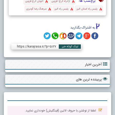
برچسب ها:
آزادراه کرج- قزوین
اتوبان کرج قزوین
پلیس راه استان البرز
پلیس راه البرز
سرهنگ رضا گودرزی
به اشتراک بگذارید:
https://karajrasa.ir/?p=5127
لینک کوتاه خبر:
آخرین اخبار
پربیننده ترین های
لطفا از نوشتن با حروف لاتین (فینگلیش) خودداری نمایید.