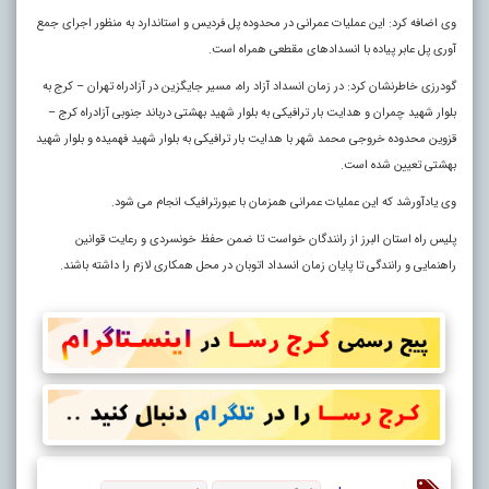
وی اضافه کرد: این عملیات عمرانی در محدوده پل فردیس و استاندارد به منظور اجرای جمع
آوری پل عابر پیاده با انسدادهای مقطعی همراه است.
گودرزی خاطرنشان کرد: در زمان انسداد آزاد راه، مسیر جایگزین در آزادراه تهران – کرج به
بلوار شهید چمران و هدایت بار ترافیکی به بلوار شهید بهشتی درباند جنوبی آزادراه کرج –
قزوین محدوده خروجی محمد شهر با هدایت بار ترافیکی به بلوار شهید فهمیده و بلوار شهید
بهشتی تعیین شده است.
وی یادآورشد که این عملیات عمرانی همزمان با عبورترافیک انجام می شود
.
پلیس راه استان البرز از رانندگان خواست تا ضمن حفظ خونسردی و رعایت قوانین
راهنمایی و رانندگی تا پایان زمان انسداد اتوبان در محل همکاری لازم را داشته باشند.