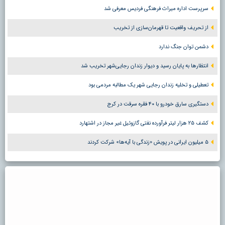
سرپرست اداره میراث فرهنگی فردیس معرفی شد
از تحریف واقعیت تا قهرمان‌سازی از تخریب
دشمن توان جنگ ندارد
انتظارها به پایان رسید و دیوار زندان رجایی‌شهر تخریب شد
تعطیلی و تخلیه زندان رجایی شهر یک مطالبه مردمی بود
دستگیری سارق خودرو با ۴۰ فقره سرقت در کرج
کشف ۲۵ هزار لیتر فرآورده نفتی گازوئیل غیر مجاز در اشتهارد
۵ میلیون ایرانی در پویش «زندگی با آیه‌ها» شرکت کردند