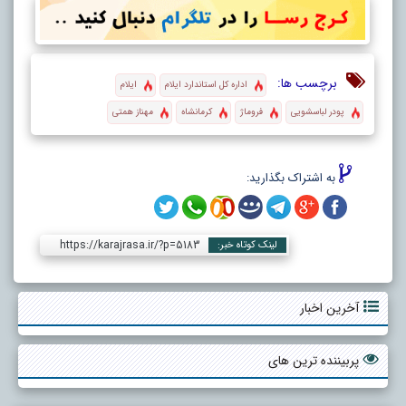
برچسب ها:
اداره کل استاندارد ایلام
ایلام
پودر لباسشویی
فروماژ
کرمانشاه
مهناز همتی
به اشتراک بگذارید:
https://karajrasa.ir/?p=5183
لینک کوتاه خبر:
آخرین اخبار
پربیننده ترین های