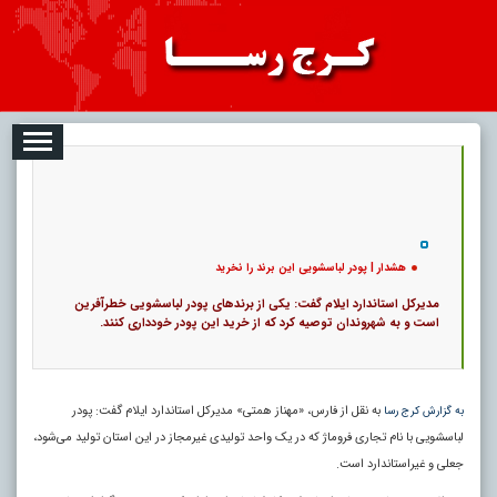
08-09
تبلیغات
درباره ما
ارتباط با ما
RSS
|
کد خبر:
5183 |
هشدار | پودر لباسشویی این برند را نخرید
|
15
تاریخ انتشار :
۱۸ مرداد ۱۴۰۵ - ۱۶:۰۴ |
۰
پ
هشدار | پودر لباسشویی این برند را نخرید
مدیرکل استاندارد ایلام گفت: یکی از برندهای پودر لباسشویی خطرآفرین
است و به شهروندان توصیه کرد که از خرید این پودر خودداری کنند.
به نقل از فارس،‌ «مهناز همتی» مدیرکل استاندارد ایلام گفت: پودر
به گزارش کرج رسا
لباسشویی با نام تجاری فروماژ که در یک واحد تولیدی غیرمجاز در این استان تولید می‌شود،
جعلی و غیراستاندارد است.