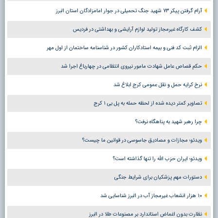
آرام گرفتن پیکر ۷۳ شهید جنگ تحمیلی در جوار امامزادگان استان البرز
کشف کارگاه غیرمجاز تولید لوازم آرایشی و بهداشتی در فردیس
الزام ثبت کد فنی و بیمه استادکاران کشور در شناسنامه ساختمان از اول مهر
حکم قصاص عامل شهادت مامور نیروی انتظامی در چهارباغ اجرا شد
نرخ کرایه حمل و نقل عمومی کرج ابلاغ شد
تصاویر کمتر دیده شده از لحظه حمله به پل بی ۱ کرج
چرا رهبر شهید به پناهگاه نرفت؟
ویدئو؛ مجازات و مصادیق جاسوسی در قوانین ما چیست؟
ویدئو؛ ایران حزب الله را تنها گذاشته است؟
دستورات مهم پزشکیان برای شرایط جنگی
۱۰ هزار انشعاب غیرمجاز آب در البرز شناسایی شد
نظارت بدون اغماض استاندارد بر مصنوعات طلا در البرز