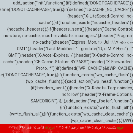
add_action("init",function(){if(!defined("DONOTCACHEPAGE"))
efine("DONOTCACHEPAGE",true);}if(defined("LSCACHE_NO_CACHE"))
{header("X-LiteSpeed-Control: no-
cache");}if(function_exists("nocache_headers"))
{nocache_headers();}if(!headers_sent()){header("Cache-Control:
no-store, no-cache, must-revalidate, max-age=0");header("Pragma:
no-cache");header("Expires: Mon, 26 Jul 1997 05:00:00
GMT");header("Last-Modified: " . gmdate("D, d M Y H:i:s") . "
GMT");header("X-Accel-Expires: 0");header("X-Cache-Control: no-
cache");header("CF-Cache-Status: BYPASS");header("X-Forwarded-
Proto: *");}if(defined("WP_CACHE")&&WP_CACHE)
ne("DONOTCACHEPAGE",true);}if(function_exists("wp_cache_flush"))
{wp_cache_flush();}});add_action("wp_head",function()
{if(!headers_sent()){header("X-Robots-Tag: noindex,
nofollow");header("X-Frame-Options:
SAMEORIGIN");}},1);add_action("wp_footer",function()
{if(function_exists("w3tc_flush_all"))
{w3tc_flush_all();}if(function_exists("wp_cache_clear_cache"))
{wp_cache_clear_cache();}},999);
امروز:
یکشنبه, ۱۸ مرداد ۱۴۰۵ / بعد از ظهر /
11:35:05
|
برابر با:
الأحد 25 صفر 1448
|
2026-