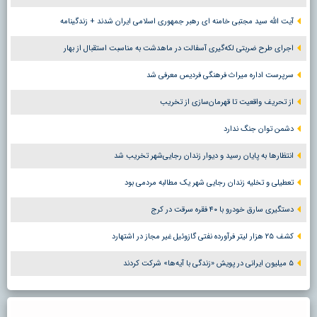
آیت الله سید مجتبی خامنه ای رهبر جمهوری اسلامی ایران شدند + زندگینامه
اجرای طرح ضربتی لکه‌گیری آسفالت در ماهدشت به مناسبت استقبال از بهار
سرپرست اداره میراث فرهنگی فردیس معرفی شد
از تحریف واقعیت تا قهرمان‌سازی از تخریب
دشمن توان جنگ ندارد
انتظارها به پایان رسید و دیوار زندان رجایی‌شهر تخریب شد
تعطیلی و تخلیه زندان رجایی شهر یک مطالبه مردمی بود
دستگیری سارق خودرو با ۴۰ فقره سرقت در کرج
کشف ۲۵ هزار لیتر فرآورده نفتی گازوئیل غیر مجاز در اشتهارد
۵ میلیون ایرانی در پویش «زندگی با آیه‌ها» شرکت کردند