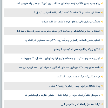
پیام جدید رهبر انقلاب؛ آینده درخشان منطقه بدون آمریکا در حال رقم خوردن است
۶۵۰۰ تُن سلاح در ۲۴ ساعت گذشته از آمریکا به اسرائیل ارسال شد
دستگیری سارق باغ ویلاهای کرج و کشف ۵۶ فقره سرقت
استاندار البرز بر ساماندهی و حمایت از واحدهای تولیدی خسارت دیده تاکید کرد
دستور معاون استاندار البرز برای واگذاری ۴۳۰۰ واحد مسکونی در اشتهارد
افتتاح زیرگذر خلیج فارس در گرمدره + ویدئو
اجرای محدودیت تردد در جاده کندوان و آزادراه تهران – شمال ؛ ١١ اردیبهشت
دامنه های جعلی؛ کلاهبرداری ساده ای که کاربران حرفه ای را هم فریب می‌دهد
مواد غذایی که هرگز نباید در فریزر گذاشت
پیام معنادار عراقچی پس از سفر به روسیه + عکس
با موبایل اینفوگرافیک حرفه ای تولید کنید + معرفی ابزارها و اپلیکیشن ها
تولید سه هزار اصله نهال مثمر در البرز