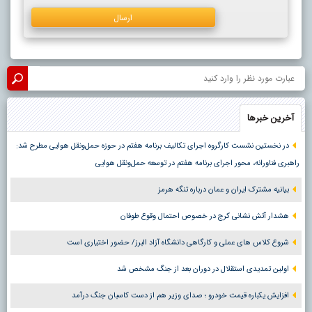
آخرین خبرها
در نخستین نشست کارگروه اجرای تکالیف برنامه هفتم در حوزه حمل‌ونقل هوایی مطرح شد:
راهبری فناورانه، محور اجرای برنامه هفتم در توسعه حمل‌ونقل هوایی
بیانیه مشترک ایران و عمان درباره تنگه هرمز
هشدار آتش نشانی کرج در خصوص احتمال وقوع طوفان
شروع کلاس های عملی و کارگاهی دانشگاه آزاد البرز/ حضور اختیاری است
اولین تمدیدی استقلال در دوران بعد از جنگ مشخص شد
افزایش یکباره قیمت خودرو ؛ صدای وزیر هم از دست کاسبان جنگ درآمد