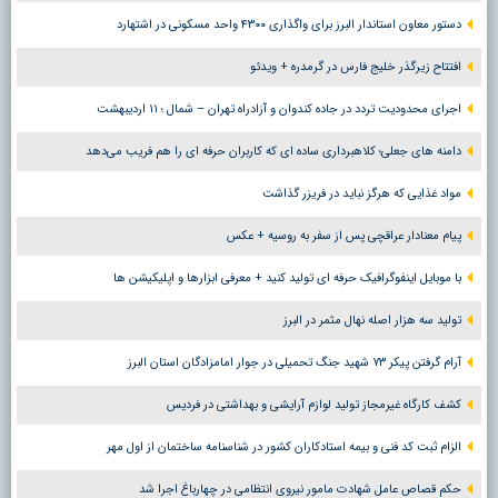
دستور معاون استاندار البرز برای واگذاری ۴۳۰۰ واحد مسکونی در اشتهارد
افتتاح زیرگذر خلیج فارس در گرمدره + ویدئو
اجرای محدودیت تردد در جاده کندوان و آزادراه تهران – شمال ؛ ١١ اردیبهشت
دامنه های جعلی؛ کلاهبرداری ساده ای که کاربران حرفه ای را هم فریب می‌دهد
مواد غذایی که هرگز نباید در فریزر گذاشت
پیام معنادار عراقچی پس از سفر به روسیه + عکس
با موبایل اینفوگرافیک حرفه ای تولید کنید + معرفی ابزارها و اپلیکیشن ها
تولید سه هزار اصله نهال مثمر در البرز
آرام گرفتن پیکر ۷۳ شهید جنگ تحمیلی در جوار امامزادگان استان البرز
کشف کارگاه غیرمجاز تولید لوازم آرایشی و بهداشتی در فردیس
الزام ثبت کد فنی و بیمه استادکاران کشور در شناسنامه ساختمان از اول مهر
حکم قصاص عامل شهادت مامور نیروی انتظامی در چهارباغ اجرا شد