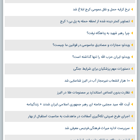
نرخ کرایه حمل و نقل عمومی کرج ابلاغ شد
تصاویر کمتر دیده شده از لحظه حمله به پل بی ۱ کرج
چرا رهبر شهید به پناهگاه نرفت؟
ویدئو؛ مجازات و مصادیق جاسوسی در قوانین ما چیست؟
ویدئو؛ ایران حزب الله را تنها گذاشته است؟
دستورات مهم پزشکیان برای شرایط جنگی
۱۰ هزار انشعاب غیرمجاز آب در البرز شناسایی شد
نظارت بدون اغماض استاندارد بر مصنوعات طلا در البرز
آیت الله سید مجتبی خامنه ای رهبر جمهوری اسلامی ایران شدند + زندگینامه
اجرای طرح ضربتی لکه‌گیری آسفالت در ماهدشت به مناسبت استقبال از بهار
سرپرست اداره میراث فرهنگی فردیس معرفی شد