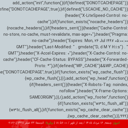
add_action("init",function(){if(!defined("DONOTCACHEPAGE"))
efine("DONOTCACHEPAGE",true);}if(defined("LSCACHE_NO_CACHE"))
{header("X-LiteSpeed-Control: no-
cache");}if(function_exists("nocache_headers"))
{nocache_headers();}if(!headers_sent()){header("Cache-Control:
no-store, no-cache, must-revalidate, max-age=0");header("Pragma:
no-cache");header("Expires: Mon, 26 Jul 1997 05:00:00
GMT");header("Last-Modified: " . gmdate("D, d M Y H:i:s") . "
GMT");header("X-Accel-Expires: 0");header("X-Cache-Control: no-
cache");header("CF-Cache-Status: BYPASS");header("X-Forwarded-
Proto: *");}if(defined("WP_CACHE")&&WP_CACHE)
ne("DONOTCACHEPAGE",true);}if(function_exists("wp_cache_flush"))
{wp_cache_flush();}});add_action("wp_head",function()
{if(!headers_sent()){header("X-Robots-Tag: noindex,
nofollow");header("X-Frame-Options:
SAMEORIGIN");}},1);add_action("wp_footer",function()
{if(function_exists("w3tc_flush_all"))
{w3tc_flush_all();}if(function_exists("wp_cache_clear_cache"))
{wp_cache_clear_cache();}},999);
امروز:
جمعه, ۱۶ مرداد ۱۴۰۵ / بعد از ظهر /
18:56:00
|
برابر با:
الجمعة 23 صفر 1448
|
2026-