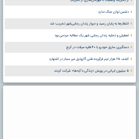
از تحریف واقعیت تا قهرمان‌سازی از تخریب
دشمن توان جنگ ندارد
انتظارها به پایان رسید و دیوار زندان رجایی‌شهر تخریب شد
تعطیلی و تخلیه زندان رجایی شهر یک مطالبه مردمی بود
دستگیری سارق خودرو با ۴۰ فقره سرقت در کرج
کشف ۲۵ هزار لیتر فرآورده نفتی گازوئیل غیر مجاز در اشتهارد
۵ میلیون ایرانی در پویش «زندگی با آیه‌ها» شرکت کردند