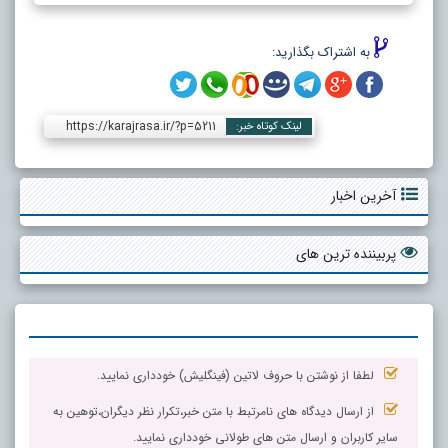
به اشتراک بگذارید:
https://karajrasa.ir/?p=5211
لینک کوتاه خبر:
آخرین اخبار
پربیننده ترین های
لطفا از نوشتن با حروف لاتین (فینگلیش) خودداری نمایید.
از ارسال دیدگاه های نامرتبط با متن خبر،تکرار نظر دیگران،توهین به
سایر کاربران و ارسال متن های طولانی خودداری نمایید.