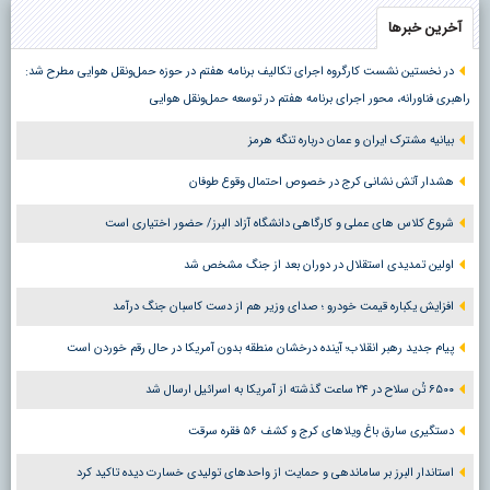
آخرین خبرها
در نخستین نشست کارگروه اجرای تکالیف برنامه هفتم در حوزه حمل‌ونقل هوایی مطرح شد:
راهبری فناورانه، محور اجرای برنامه هفتم در توسعه حمل‌ونقل هوایی
بیانیه مشترک ایران و عمان درباره تنگه هرمز
هشدار آتش نشانی کرج در خصوص احتمال وقوع طوفان
شروع کلاس های عملی و کارگاهی دانشگاه آزاد البرز/ حضور اختیاری است
اولین تمدیدی استقلال در دوران بعد از جنگ مشخص شد
افزایش یکباره قیمت خودرو ؛ صدای وزیر هم از دست کاسبان جنگ درآمد
پیام جدید رهبر انقلاب؛ آینده درخشان منطقه بدون آمریکا در حال رقم خوردن است
۶۵۰۰ تُن سلاح در ۲۴ ساعت گذشته از آمریکا به اسرائیل ارسال شد
دستگیری سارق باغ ویلاهای کرج و کشف ۵۶ فقره سرقت
استاندار البرز بر ساماندهی و حمایت از واحدهای تولیدی خسارت دیده تاکید کرد