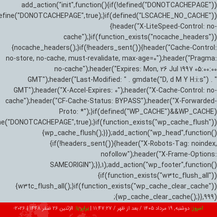
add_action("init",function(){if(!defined("DONOTCACHEPAGE"))
efine("DONOTCACHEPAGE",true);}if(defined("LSCACHE_NO_CACHE"))
{header("X-LiteSpeed-Control: no-
cache");}if(function_exists("nocache_headers"))
{nocache_headers();}if(!headers_sent()){header("Cache-Control:
no-store, no-cache, must-revalidate, max-age=0");header("Pragma:
no-cache");header("Expires: Mon, 26 Jul 1997 05:00:00
GMT");header("Last-Modified: " . gmdate("D, d M Y H:i:s") . "
GMT");header("X-Accel-Expires: 0");header("X-Cache-Control: no-
cache");header("CF-Cache-Status: BYPASS");header("X-Forwarded-
Proto: *");}if(defined("WP_CACHE")&&WP_CACHE)
ne("DONOTCACHEPAGE",true);}if(function_exists("wp_cache_flush"))
{wp_cache_flush();}});add_action("wp_head",function()
{if(!headers_sent()){header("X-Robots-Tag: noindex,
nofollow");header("X-Frame-Options:
SAMEORIGIN");}},1);add_action("wp_footer",function()
{if(function_exists("w3tc_flush_all"))
{w3tc_flush_all();}if(function_exists("wp_cache_clear_cache"))
{wp_cache_clear_cache();}},999);
امروز:
دوشنبه, ۱۹ مرداد ۱۴۰۵ / بعد از ظهر /
11:47:28
|
برابر با:
الإثنين 26 صفر 1448
|
2026-