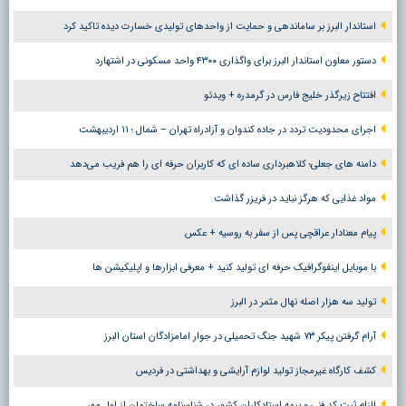
استاندار البرز بر ساماندهی و حمایت از واحدهای تولیدی خسارت دیده تاکید کرد
دستور معاون استاندار البرز برای واگذاری ۴۳۰۰ واحد مسکونی در اشتهارد
افتتاح زیرگذر خلیج فارس در گرمدره + ویدئو
اجرای محدودیت تردد در جاده کندوان و آزادراه تهران – شمال ؛ ١١ اردیبهشت
دامنه های جعلی؛ کلاهبرداری ساده ای که کاربران حرفه ای را هم فریب می‌دهد
مواد غذایی که هرگز نباید در فریزر گذاشت
پیام معنادار عراقچی پس از سفر به روسیه + عکس
با موبایل اینفوگرافیک حرفه ای تولید کنید + معرفی ابزارها و اپلیکیشن ها
تولید سه هزار اصله نهال مثمر در البرز
آرام گرفتن پیکر ۷۳ شهید جنگ تحمیلی در جوار امامزادگان استان البرز
کشف کارگاه غیرمجاز تولید لوازم آرایشی و بهداشتی در فردیس
الزام ثبت کد فنی و بیمه استادکاران کشور در شناسنامه ساختمان از اول مهر