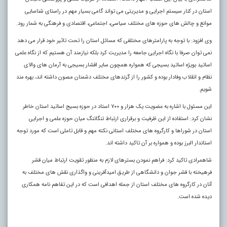
استان در کنار سیستم اجرایی و مدیریتی می تواند گامی بسیار مهم در راستای شناسایی
موانع و چالش های حوزه های مختلف سیاسی، اجتماعی، اقتصادی و فرهنگی به شمار رود.
وی افزود: با توجه به پارامترهای مختلفی که مسائل استان را تحت تاثیر خود قرار می دهد
نمی توان صرفا با نگاه اجرایی جامعه را مدیریت کرد بلکه نیازمند آن هستیم که از نگاه علمی
اساتید بویژه اساتید بسیجی که همواره همچون سایر اقشار بسیجی به آرمان های والای
نظام و انقلاب وفادار بوده و کشور را از گزندهای مختلف دشمنان مصون داشته اند، بهره مند
شویم.
این مسئول با اشاره به عضویت یک هزار و ۷۰۰ استاد در حوزه بسیج اساتید استان خاطر
نشان کرد: استفاده از این ظرفیت و برقراری ارتباط تنگاتنگ میان حوزه علمی و اجرایی
استان در شوراها و کارگروه های مختلف استانی نکته مهم و قابل تاملی است که مورد توجه
استاندار البرز بوده و همواره بر آن تاکید داشته اند.
شاهمرادی تاکید کرد: فراهم نمودن بسترهای لازم به منظور تقویت ارتباط میان قشر
فرهیخته با قشر جوان و دانشگاهی از طریق امیدآفرینی و واگذاری نقش های مختلف به
آنان در کارگروه های مختلف استان از جمله اهدافی است که در این تفاهم نامه همکاری
دیده شده است.