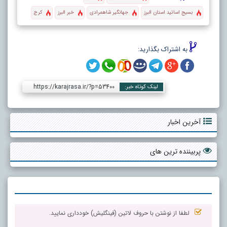
بسیج اساتید استان البرز
جهانگیر شاهمرادی
خبر البرز
کرج
به اشتراک بگذارید:
https://karajrasa.ir/?p=53400
لینک کوتاه خبر:
آخرین اخبار
پربیننده ترین های
لطفا از نوشتن با حروف لاتین (فینگلیش) خودداری نمایید.