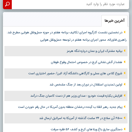
آخرین خبرها
در نخستین نشست کارگروه اجرای تکالیف برنامه هفتم در حوزه حمل‌ونقل هوایی مطرح شد:
راهبری فناورانه، محور اجرای برنامه هفتم در توسعه حمل‌ونقل هوایی
بیانیه مشترک ایران و عمان درباره تنگه هرمز
هشدار آتش نشانی کرج در خصوص احتمال وقوع طوفان
شروع کلاس های عملی و کارگاهی دانشگاه آزاد البرز/ حضور اختیاری است
اولین تمدیدی استقلال در دوران بعد از جنگ مشخص شد
افزایش یکباره قیمت خودرو ؛ صدای وزیر هم از دست کاسبان جنگ درآمد
پیام جدید رهبر انقلاب؛ آینده درخشان منطقه بدون آمریکا در حال رقم خوردن است
۶۵۰۰ تُن سلاح در ۲۴ ساعت گذشته از آمریکا به اسرائیل ارسال شد
دستگیری سارق باغ ویلاهای کرج و کشف ۵۶ فقره سرقت