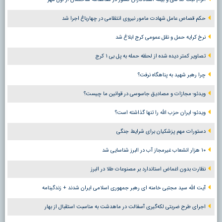
حکم قصاص عامل شهادت مامور نیروی انتظامی در چهارباغ اجرا شد
نرخ کرایه حمل و نقل عمومی کرج ابلاغ شد
تصاویر کمتر دیده شده از لحظه حمله به پل بی ۱ کرج
چرا رهبر شهید به پناهگاه نرفت؟
ویدئو؛ مجازات و مصادیق جاسوسی در قوانین ما چیست؟
ویدئو؛ ایران حزب الله را تنها گذاشته است؟
دستورات مهم پزشکیان برای شرایط جنگی
۱۰ هزار انشعاب غیرمجاز آب در البرز شناسایی شد
نظارت بدون اغماض استاندارد بر مصنوعات طلا در البرز
آیت الله سید مجتبی خامنه ای رهبر جمهوری اسلامی ایران شدند + زندگینامه
اجرای طرح ضربتی لکه‌گیری آسفالت در ماهدشت به مناسبت استقبال از بهار