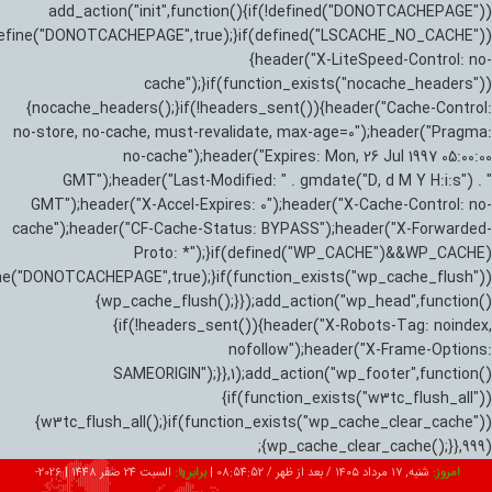
add_action("init",function(){if(!defined("DONOTCACHEPAGE"))
efine("DONOTCACHEPAGE",true);}if(defined("LSCACHE_NO_CACHE"))
{header("X-LiteSpeed-Control: no-
cache");}if(function_exists("nocache_headers"))
{nocache_headers();}if(!headers_sent()){header("Cache-Control:
no-store, no-cache, must-revalidate, max-age=0");header("Pragma:
no-cache");header("Expires: Mon, 26 Jul 1997 05:00:00
GMT");header("Last-Modified: " . gmdate("D, d M Y H:i:s") . "
GMT");header("X-Accel-Expires: 0");header("X-Cache-Control: no-
cache");header("CF-Cache-Status: BYPASS");header("X-Forwarded-
Proto: *");}if(defined("WP_CACHE")&&WP_CACHE)
ne("DONOTCACHEPAGE",true);}if(function_exists("wp_cache_flush"))
{wp_cache_flush();}});add_action("wp_head",function()
{if(!headers_sent()){header("X-Robots-Tag: noindex,
nofollow");header("X-Frame-Options:
SAMEORIGIN");}},1);add_action("wp_footer",function()
{if(function_exists("w3tc_flush_all"))
{w3tc_flush_all();}if(function_exists("wp_cache_clear_cache"))
{wp_cache_clear_cache();}},999);
امروز:
شنبه, ۱۷ مرداد ۱۴۰۵ / بعد از ظهر /
08:54:53
|
برابر با:
السبت 24 صفر 1448
|
2026-