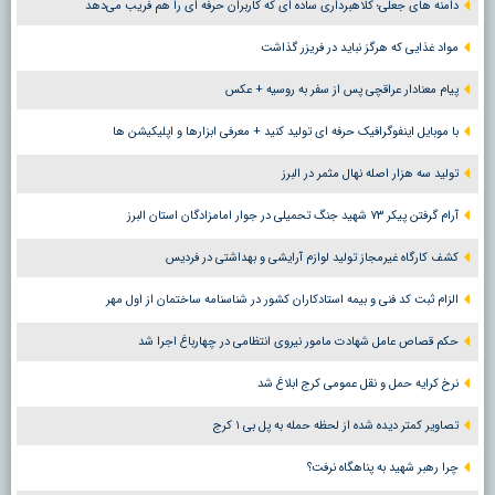
دامنه های جعلی؛ کلاهبرداری ساده ای که کاربران حرفه ای را هم فریب می‌دهد
مواد غذایی که هرگز نباید در فریزر گذاشت
پیام معنادار عراقچی پس از سفر به روسیه + عکس
با موبایل اینفوگرافیک حرفه ای تولید کنید + معرفی ابزارها و اپلیکیشن ها
تولید سه هزار اصله نهال مثمر در البرز
آرام گرفتن پیکر ۷۳ شهید جنگ تحمیلی در جوار امامزادگان استان البرز
کشف کارگاه غیرمجاز تولید لوازم آرایشی و بهداشتی در فردیس
الزام ثبت کد فنی و بیمه استادکاران کشور در شناسنامه ساختمان از اول مهر
حکم قصاص عامل شهادت مامور نیروی انتظامی در چهارباغ اجرا شد
نرخ کرایه حمل و نقل عمومی کرج ابلاغ شد
تصاویر کمتر دیده شده از لحظه حمله به پل بی ۱ کرج
چرا رهبر شهید به پناهگاه نرفت؟