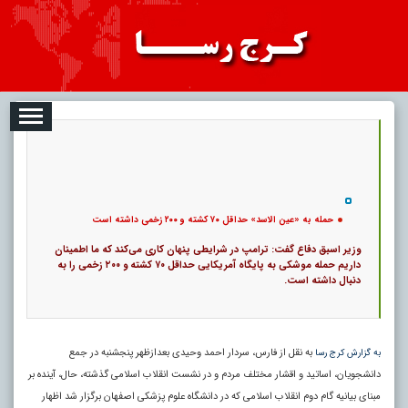
08-08
تبلیغات
درباره ما
ارتباط با ما
RSS
|
کد خبر:
5585 |
حمله به «عین الاسد» حداقل ۷۰ کشته و ۲۰۰ زخمی داشته است
|
33
تاریخ انتشار :
۱۷ مرداد ۱۴۰۵ - ۱۳:۲۴ |
۰
پ
حمله به «عین الاسد» حداقل ۷۰ کشته و ۲۰۰ زخمی داشته است
وزیر اسبق دفاع گفت: ترامپ در شرایطی پنهان‌ کاری می‌کند که ما اطمینان
داریم حمله موشکی به پایگاه آمریکایی حداقل ۷۰ کشته و ۲۰۰ زخمی را به
دنبال داشته است.
به نقل از فارس، سردار احمد وحیدی بعدازظهر پنجشنبه در جمع
به گزارش کرج رسا
دانشجویان، اساتید و اقشار مختلف مردم و در نشست انقلاب اسلامی گذشته، حال، آینده بر
مبنای بیانیه گام دوم انقلاب اسلامی که در دانشگاه علوم پزشکی اصفهان برگزار شد اظهار