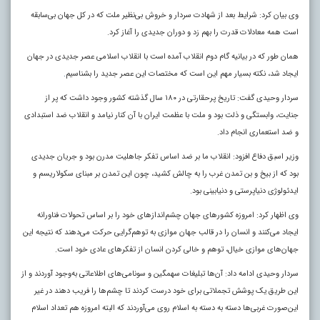
وی بیان کرد: شرایط بعد از شهادت سردار و خروش بی‌نظیر ملت که در کل جهان بی‌سابقه
است همه معادلات قدرت را بهم زد و دوران جدیدی را آغاز کرد.
همان‌ طور که در بیانیه گام دوم انقلاب آمده است با انقلاب اسلامی عصر جدیدی در جهان
ایجاد شد، نکته بسیار مهم این است که مختصات این عصر جدید را بشناسیم
.
سردار وحیدی گفت: تاریخ پرحقارتی در ١٨٠ سال گذشته کشور وجود داشت که پر از
جنایت، وابستگی و ذلت بود و ملت با عظمت ایران با آن کنار نیامد و انقلاب ضد استبدادی
و ضد استعماری انجام داد.
وزیر اسبق دفاع افزود: انقلاب ما بر ضد اساس تفکر جاهلیت مدرن بود و جریان جدیدی
بود که از بیخ و بن تمدن غرب را به چالش کشید، چون این تمدن بر مبنای سکولاریسم و
ایدئولوژی دنیاپرستی و دنیابینی بود.
وی اظهار کرد: امروزه کشورهای جهان چشم‌اندازهای خود را بر اساس تحولات فناورانه
ایجاد می‌کنند و انسان را در قالب جهان موازی به توهم‌گرایی حرکت می‌دهند که نتیجه این
جهان‌های موازی خیال، توهم و خالی کردن انسان از تفکرهای عادی خود است.
سردار وحیدی ادامه داد: آن‌ها تبلیغات سهمگین و سونامی‌های اطلاعاتی به‌وجود آوردند و از
این طریق یک پوشش تجملاتی برای خود درست کردند تا چشم‌ها را فریب دهند در غیر
این‌صورت غربی‌ها دسته به دسته به اسلام روی می‌آوردند که البته امروزه هم تعداد اسلام