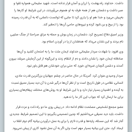
داشت: خداوند راه بهشت را ارزان و آسان قرار نداده است، شهید سلیمانی همواره تقوا و
صبر داشت و دشمنان هم از همه طرف به او هجوم می‌آوردند، در این شرایط او کارها را
به‌پیش می‌برد و خدا هم او را یاری کرد تا جایی که توانست داعشی که به آن قدرت رسیده
بود را از بیخ و بن نابود کرده و نیروهای حامی آن‌ها را تحقیر کند.
وزیر اسبق دفاع تصریح کرد: دشمنان در زمان بوش و حمله به عراق صراحتا از جنگ صلیبی
نام بردند و این نشان می‌داد که هدفشان از پا در آوردن اسلام بود.
وی افزود: با شهادت سردار سلیمانی خداوند ایمان ملت ما را به امتحان کشید و آن‌ها
صادقانه ایمان خود را نشان دادند و دم از انتقام زدند و این‌گونه از این آزمایش سربلند بیرون
آمدند و دشمن آنچنان ضربه‌ای خورد که حتی برای خودشان هم قابل باور نبود.
سردار وحیدی عنوان کرد: آمریکا در حال حاضر در چشم جهانیان بزرگترین قدرت مادی،
انسانی، نظامی در طول تاریخ است و از نظر آن‌ها درگیر شدن با آن دید بسیار عمیق نسبت
به آینده و اطمینان بسیار نیاز دارد و با این شرایط او به روش‌های مختلف پیغام‌های بسیاری
برای ما ارسال کرد که جواب این کار ما را ندهید.
عضو مجمع تشخیص مصلحت نظام ادامه داد: در پیش روی ما دو راه ذلت و عزت قرار
داشت، باید دید عمیقی می‌داشتیم که چنین تصمیمی بگیریم؛ با این تصمیم شرایط جدیدی
آغاز شد که این مسئله، پایه‌ها و قدرت لازم را برای به عمل درآوردن بیانیه گام دوم انقلاب
ایجاد کرد، متن این بیانیه بسیار مهم است ولی اگر به آن عمل نشود کاری از پیش نمی‌رود.