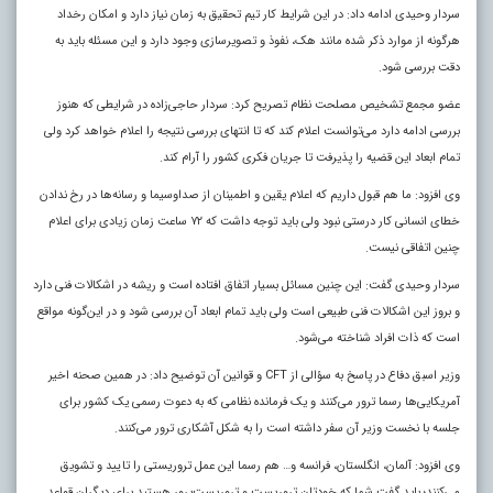
سردار وحیدی ادامه داد: در این شرایط کار تیم تحقیق به زمان نیاز دارد و امکان رخداد
هرگونه از موارد ذکر شده مانند هک، نفوذ و تصویرسازی وجود دارد و این مسئله باید به
دقت بررسی شود.
عضو مجمع تشخیص مصلحت نظام تصریح کرد: سردار حاجی‌زاده در شرایطی که هنوز
بررسی ادامه دارد می‌توانست اعلام کند که تا انتهای بررسی نتیجه را اعلام خواهد کرد ولی
تمام ابعاد این قضیه را پذیرفت تا جریان فکری کشور را آرام کند.
وی افزود: ما هم قبول داریم که اعلام یقین و اطمینان از صداوسیما و رسانه‌ها در رخ ندادن
خطای انسانی کار درستی نبود ولی باید توجه داشت که ٧٢ ساعت زمان زیادی برای اعلام
چنین اتفاقی نیست.
سردار وحیدی گفت: این چنین مسائل بسیار اتفاق افتاده است و ریشه در اشکالات فنی دارد
و بروز این اشکالات فنی طبیعی است ولی باید تمام ابعاد آن بررسی شود و در این‌گونه مواقع
است که ذات افراد شناخته می‌شود.
وزیر اسبق دفاع در پاسخ به سؤالی از CFT و قوانین آن توضیح داد: در همین صحنه اخیر
آمریکایی‌ها رسما ترور می‌کنند و یک فرمانده نظامی که به دعوت رسمی یک کشور برای
جلسه با نخست وزیر آن سفر داشته است را به شکل آشکاری ترور می‌کنند.
وی افزود: آلمان، انگلستان، فرانسه و… هم رسما این عمل تروریستی را تایید و تشویق
می‌کنند؛ باید گفت شما که خودتان تروریست و تروریست‌پرور هستید برای دیگران قواعد