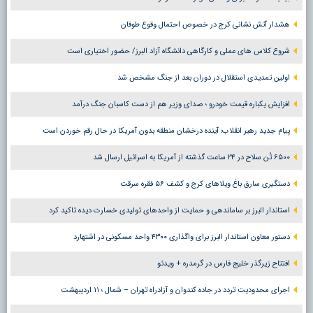
هشدار آتش نشانی کرج در خصوص احتمال وقوع طوفان
شروع کلاس های عملی و کارگاهی دانشگاه آزاد البرز/ حضور اختیاری است
اولین تمدیدی استقلال در دوران بعد از جنگ مشخص شد
افزایش یکباره قیمت خودرو ؛ صدای وزیر هم از دست کاسبان جنگ درآمد
پیام جدید رهبر انقلاب؛ آینده درخشان منطقه بدون آمریکا در حال رقم خوردن است
۶۵۰۰ تُن سلاح در ۲۴ ساعت گذشته از آمریکا به اسرائیل ارسال شد
دستگیری سارق باغ ویلاهای کرج و کشف ۵۶ فقره سرقت
استاندار البرز بر ساماندهی و حمایت از واحدهای تولیدی خسارت دیده تاکید کرد
دستور معاون استاندار البرز برای واگذاری ۴۳۰۰ واحد مسکونی در اشتهارد
افتتاح زیرگذر خلیج فارس در گرمدره + ویدئو
اجرای محدودیت تردد در جاده کندوان و آزادراه تهران – شمال ؛ ١١ اردیبهشت