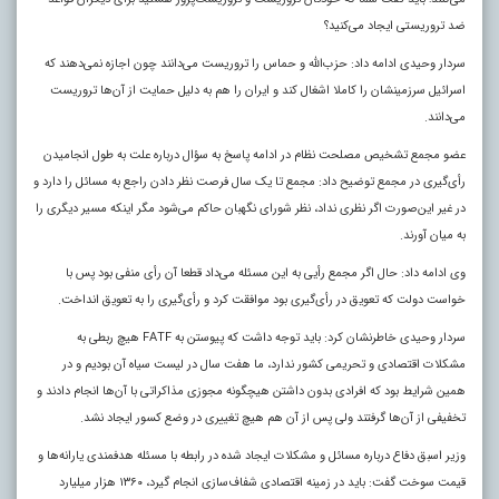
ضد تروریستی ایجاد می‌کنید؟
سردار وحیدی ادامه داد: حزب‌الله و حماس را تروریست می‌دانند چون اجازه نمی‌دهند که
اسرائیل سرزمینشان را کاملا اشغال کند و ایران را هم به دلیل حمایت از آن‌ها تروریست
می‌دانند.
عضو مجمع تشخیص مصلحت نظام در ادامه پاسخ به سؤال درباره علت به طول انجامیدن
رأی‌گیری در مجمع توضیح داد: مجمع تا یک سال فرصت نظر دادن راجع به مسائل را دارد و
در غیر این‌صورت اگر نظری نداد، نظر شورای نگهبان حاکم می‌شود مگر اینکه مسیر دیگری را
به میان آورند.
وی ادامه داد: حال اگر مجمع رأیی به این مسئله می‌داد قطعا آن رأی منفی بود پس با
خواست دولت که تعویق در رأی‌گیری بود موافقت کرد و رأی‌گیری را به تعویق انداخت.
سردار وحیدی خاطرنشان کرد: باید توجه داشت که پیوستن به FATF هیچ ربطی به
مشکلات اقتصادی و تحریمی کشور ندارد، ما هفت سال در لیست سیاه آن بودیم و در
همین شرایط بود که افرادی بدون داشتن هیچگونه مجوزی مذاکراتی با آن‌ها انجام دادند و
تخفیفی از آن‌ها گرفتند ولی پس از آن هم هیچ تغییری در وضع کسور ایجاد نشد.
وزیر اسبق دفاع درباره مسائل و مشکلات ایجاد شده در رابطه با مسئله هدفمندی یارانه‌ها و
قیمت سوخت گفت: باید در زمینه اقتصادی شفاف‌سازی انجام گیرد، ١٣۶٠ هزار میلیارد