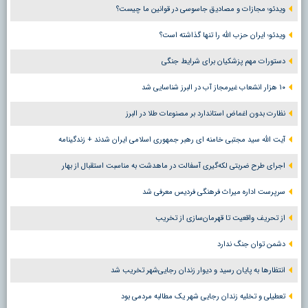
ویدئو؛ مجازات و مصادیق جاسوسی در قوانین ما چیست؟
ویدئو؛ ایران حزب الله را تنها گذاشته است؟
دستورات مهم پزشکیان برای شرایط جنگی
۱۰ هزار انشعاب غیرمجاز آب در البرز شناسایی شد
نظارت بدون اغماض استاندارد بر مصنوعات طلا در البرز
آیت الله سید مجتبی خامنه ای رهبر جمهوری اسلامی ایران شدند + زندگینامه
اجرای طرح ضربتی لکه‌گیری آسفالت در ماهدشت به مناسبت استقبال از بهار
سرپرست اداره میراث فرهنگی فردیس معرفی شد
از تحریف واقعیت تا قهرمان‌سازی از تخریب
دشمن توان جنگ ندارد
انتظارها به پایان رسید و دیوار زندان رجایی‌شهر تخریب شد
تعطیلی و تخلیه زندان رجایی شهر یک مطالبه مردمی بود