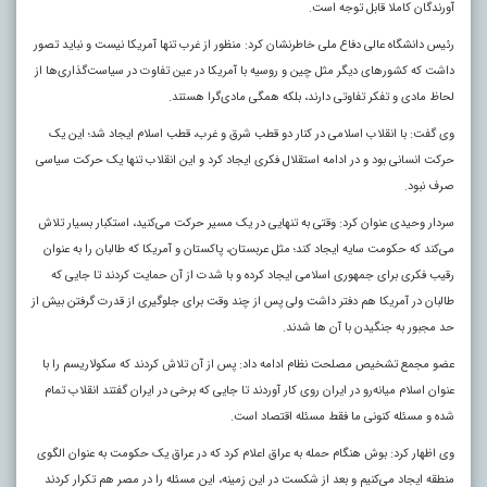
آورندگان کاملا قابل توجه است.
رئیس دانشگاه عالی دفاع ملی خاطرنشان کرد: منظور از غرب تنها آمریکا نیست و نباید تصور
داشت که کشورهای دیگر مثل چین و روسیه با آمریکا در عین تفاوت در سیاست‌گذاری‌ها از
لحاظ مادی و تفکر تفاوتی دارند، بلکه همگی مادی‌گرا هستند.
وی گفت: با انقلاب اسلامی در کنار دو قطب شرق و غرب، قطب اسلام ایجاد شد؛ این یک
حرکت انسانی بود و در ادامه استقلال فکری ایجاد کرد و این انقلاب تنها یک حرکت سیاسی
صرف نبود.
سردار وحیدی عنوان کرد: وقتی به تنهایی در یک مسیر حرکت می‌کنید، استکبار بسیار تلاش
می‌کند که حکومت سایه ایجاد کند؛ مثل عربستان، پاکستان و آمریکا که طالبان را به عنوان
رقیب فکری برای جمهوری اسلامی ایجاد کرده و با شدت از آن حمایت کردند تا جایی که
طالبان در آمریکا هم دفتر داشت ولی پس از چند وقت برای جلوگیری از قدرت گرفتن بیش از
حد مجبور به جنگیدن با آن‌ ها شدند.
عضو مجمع تشخیص مصلحت نظام ادامه داد: پس از آن تلاش کردند که سکولاریسم را با
عنوان اسلام میانه‌رو در ایران روی کار آوردند تا جایی که برخی در ایران گفتند انقلاب تمام
شده و مسئله کنونی ما فقط مسئله اقتصاد است.
وی اظهار کرد: بوش هنگام حمله به عراق اعلام کرد که در عراق یک حکومت به عنوان الگوی
منطقه ایجاد می‌کنیم و بعد از شکست در این زمینه، این مسئله را در مصر هم تکرار کردند