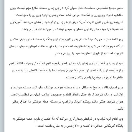
عضو مجمع تشخیص مصلحت نظام عنوان کرد: در این زمان مسئله سلاح مهم نیست چون
مفاهیم قدرت و پیروزی و شکست عوض شده‌ است و بدون تردید پیروزی با حق است؛
امروزه فروپاشی و افول قدرت آمریکا بیش از هر زمان دیگر خود را نشان می‌دهد، آمریکایی
که همیشه با حرف مدرنیته اول انسان و سپس فرهنگ را مورد هدف قرار می‌دهد.
وی ادامه داد: ما در یک جنگ تمدنی قرار داریم و در این جنگ به سمت تمدن رفیع اسلامی
در گام دوم حرکت می‌کنیم و دشمنان به شدت در حال تلاش هستند؛ شیطان همواره در حال
کار بوده است و از طریق انسان‌ها خود را بروز می‌دهد.
سردار وحیدی گفت: در این زمان باید به این اصول توجه کنیم که آمادگی جهاد داشته باشیم
و از سروصدای زیاد دشمن نهراسیم، دشمن می‌خواهد ما را به‌ سمت انفعال ببرد به همین
خاطر ما امروز در موضع تهاجمی کامل هستیم.
وزیر اسبق دفاع در پاسخ به سؤالی درباره مسئله هواپیما بوئینگ بیان کرد: مسئله هواپیمای
اوکراینی در یک شرایط کاملا جنگی اتفاق افتاد و جمهوری اسلامی ایران می‌توانست تحت
عنوان شرایط جنگی مانند رویکرد آمریکا و ترامپ در مسئله حمله موشکی ما اطلاع رسانی
نکند.
وی اعلام کرد: ترامپ در شرایطی پنهان‌کاری می‌کند که ما اطمینان داریم حمله موشکی به
پایگاه آمریکایی حداقل ٧٠‌ کشته و ٢٠٠ زخمی را به دنبال داشته است.