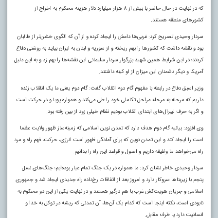
که در نهایت در حال حاضر با بیش از ٨ هزار میلیارد دلار هزینه محکوم به اخراج از
کشورهای منطقه هستند.
سردار وحیدی تصریح کرد: غربی‌ها داعش را ایجاد کرده و از آن‌ که الگوی خشن‌تر از طالبان
بود و نقشه داشت که کشورها را بهم ریخته و از سوریه و لبنان به ایران بیاید به روشنی دفاع
کردند؛ در این شرایط همین شهید بزرگوار سردار سلیمانی این نقشه‌ها را بهم زد و به این دلیل
آمریکا و دیگر دشمنان این میزان از او کینه داشتند.
وزیر اسبق دفاع در رابطه با مفهوم گام دوم انقلاب گفت: گام دوم یعنی ما یک انقلاب زنده
داریم که مرحله به مرحله مراحل تکاملی خود را طی می‌کند و همواره پویا و در حرکت است
و اگر به حرف لیبرال‌های ابتدای انقلاب بودیم نظام خیلی زود از بین رفته بود.
وی افزود: بیانیه گام دوم هدف دارد که تمدن نوین اسلامی که زمینه‌ساز ظهور ولایت عظما
است را ایجاد کند و این تمدن نوین که برای آمادگی ظهور است انرژی، حرکت، فهم راه و مرد
راه می‌خواهد ما وظیفه داریم و اصول و قواعد این راه را بدانیم.
سردار وحیدی خاطر نشان کرد: ما همواره در یک جنگ تمام عیار بوده‌ایم؛ جنگ‌های نسل
پنجم با زیربناها سروکار دارد و امروز بعد از اتفاقات رخ‌داده راه جدیدی ایجاد شد و جمهوری
اسلامی و جریان هویت‌کش غرب با هم درگیر هستند و در نهایت یکی از این دو محکوم به
نابودی است، نکته اینجا است که کدام یک آن‌ها، آن تمدنی که ریشه در توکل به خدا و
انسانیت دارد یا طرف مقابل.