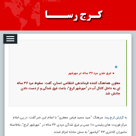
08-10
تبلیغات
درباره ما
ارتباط با ما
RSS
|
کد خبر:
5776 |
غرق شدن مرد ۳۶ ساله در مهرشهر
|
18
تاریخ انتشار :
۱۹ مرداد ۱۴۰۵ - ۸:۱۲ |
۰
پ
غرق شدن مرد ۳۶ ساله در مهرشهر
معاون هماهنگ کننده فرماندهی انتظامی استان، گفت: سقوط مرد ۳۶ ساله
ای به داخل کانال آب در “مهرشهر کرج”، باعث غرق شدگی و از دست دادن
جانش شد.
سرهنگ “سید مجید فیض جعفری” با اعلام این خبر گفت: در پی اعلام
به گزارش کرج رسا،
مرکز فوریت های پلیسی ۱۱۰ مبنی بر غرق شدگی مردی ۳۶ ساله در “مهرشهر کرج”، بلافاصله
ماموران کلانتری ۴۳ “کیانمهر” به محل حادثه اعزام شدند.