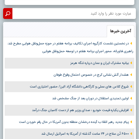
آخرین خبرها
در نخستین نشست کارگروه اجرای تکالیف برنامه هفتم در حوزه حمل‌ونقل هوایی مطرح شد:
راهبری فناورانه، محور اجرای برنامه هفتم در توسعه حمل‌ونقل هوایی
بیانیه مشترک ایران و عمان درباره تنگه هرمز
هشدار آتش نشانی کرج در خصوص احتمال وقوع طوفان
شروع کلاس های عملی و کارگاهی دانشگاه آزاد البرز/ حضور اختیاری است
اولین تمدیدی استقلال در دوران بعد از جنگ مشخص شد
افزایش یکباره قیمت خودرو ؛ صدای وزیر هم از دست کاسبان جنگ درآمد
پیام جدید رهبر انقلاب؛ آینده درخشان منطقه بدون آمریکا در حال رقم خوردن است
۶۵۰۰ تُن سلاح در ۲۴ ساعت گذشته از آمریکا به اسرائیل ارسال شد