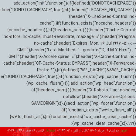
add_action("init",function(){if(!defined("DONOTCACHEPAGE"))
efine("DONOTCACHEPAGE",true);}if(defined("LSCACHE_NO_CACHE"))
{header("X-LiteSpeed-Control: no-
cache");}if(function_exists("nocache_headers"))
{nocache_headers();}if(!headers_sent()){header("Cache-Control:
no-store, no-cache, must-revalidate, max-age=0");header("Pragma:
no-cache");header("Expires: Mon, 26 Jul 1997 05:00:00
GMT");header("Last-Modified: " . gmdate("D, d M Y H:i:s") . "
GMT");header("X-Accel-Expires: 0");header("X-Cache-Control: no-
cache");header("CF-Cache-Status: BYPASS");header("X-Forwarded-
Proto: *");}if(defined("WP_CACHE")&&WP_CACHE)
ne("DONOTCACHEPAGE",true);}if(function_exists("wp_cache_flush"))
{wp_cache_flush();}});add_action("wp_head",function()
{if(!headers_sent()){header("X-Robots-Tag: noindex,
nofollow");header("X-Frame-Options:
SAMEORIGIN");}},1);add_action("wp_footer",function()
{if(function_exists("w3tc_flush_all"))
{w3tc_flush_all();}if(function_exists("wp_cache_clear_cache"))
{wp_cache_clear_cache();}},999);
امروز:
دوشنبه, ۱۹ مرداد ۱۴۰۵ / قبل از ظهر /
03:43:04
|
برابر با:
الإثنين 26 صفر 1448
|
2026-