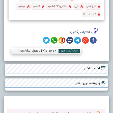
غرق شدن
کرج
کلانتری 43 کیانمهر
کیانمهر
مهرشهر
مهرشهر کرج
به اشتراک بگذارید:
https://karajrasa.ir/?p=5776
لینک کوتاه خبر:
آخرین اخبار
پربیننده ترین های