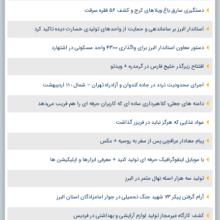
دستگیری سارق باغ ویلاهای کرج و کشف ۵۶ فقره سرقت
استاندار البرز بر ساماندهی و حمایت از واحدهای تولیدی خسارت دیده تاکید کرد
دستور معاون استاندار البرز برای واگذاری ۴۳۰۰ واحد مسکونی در اشتهارد
افتتاح زیرگذر خلیج فارس در گرمدره + ویدئو
اجرای محدودیت تردد در جاده کندوان و آزادراه تهران – شمال ؛ ١١ اردیبهشت
دامنه های جعلی؛ کلاهبرداری ساده ای که کاربران حرفه ای را هم فریب می‌دهد
مواد غذایی که هرگز نباید در فریزر گذاشت
پیام معنادار عراقچی پس از سفر به روسیه + عکس
با موبایل اینفوگرافیک حرفه ای تولید کنید + معرفی ابزارها و اپلیکیشن ها
تولید سه هزار اصله نهال مثمر در البرز
آرام گرفتن پیکر ۷۳ شهید جنگ تحمیلی در جوار امامزادگان استان البرز
کشف کارگاه غیرمجاز تولید لوازم آرایشی و بهداشتی در فردیس