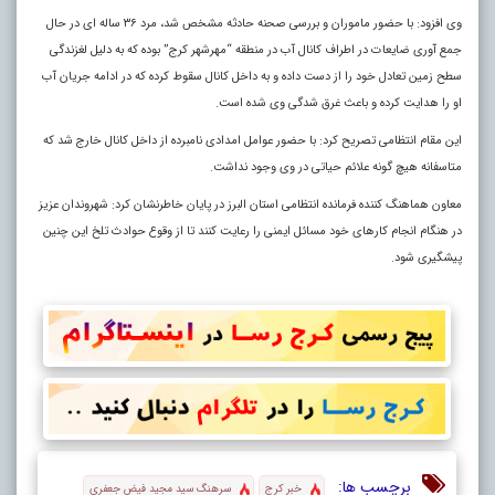
وی افزود: با حضور ماموران و بررسی صحنه حادثه مشخص شد، مرد ۳۶ ساله ای در حال
جمع آوری ضایعات در اطراف کانال آب در منطقه “مهرشهر کرج” بوده که به دلیل لغزندگی
سطح زمین تعادل خود را از دست داده و به داخل کانال سقوط کرده که در ادامه جریان آب
او را هدایت کرده و باعث غرق شدگی وی شده است.
این مقام انتظامی تصریح کرد: با حضور عوامل امدادی نامبرده از داخل کانال خارج شد که
متاسفانه هیچ گونه علائم حیاتی در وی وجود نداشت.
معاون هماهنگ کننده فرمانده انتظامی استان البرز در پایان خاطرنشان کرد: شهروندان عزیز
در هنگام انجام کارهای خود مسائل ایمنی را رعایت کنند تا از وقوع حوادث تلخ این چنین
پیشگیری شود
.
برچسب ها:
خبر کرج
سرهنگ سید مجید فیض جعفری