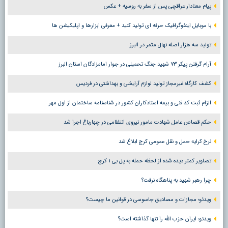
پیام معنادار عراقچی پس از سفر به روسیه + عکس
با موبایل اینفوگرافیک حرفه ای تولید کنید + معرفی ابزارها و اپلیکیشن ها
تولید سه هزار اصله نهال مثمر در البرز
آرام گرفتن پیکر ۷۳ شهید جنگ تحمیلی در جوار امامزادگان استان البرز
کشف کارگاه غیرمجاز تولید لوازم آرایشی و بهداشتی در فردیس
الزام ثبت کد فنی و بیمه استادکاران کشور در شناسنامه ساختمان از اول مهر
حکم قصاص عامل شهادت مامور نیروی انتظامی در چهارباغ اجرا شد
نرخ کرایه حمل و نقل عمومی کرج ابلاغ شد
تصاویر کمتر دیده شده از لحظه حمله به پل بی ۱ کرج
چرا رهبر شهید به پناهگاه نرفت؟
ویدئو؛ مجازات و مصادیق جاسوسی در قوانین ما چیست؟
ویدئو؛ ایران حزب الله را تنها گذاشته است؟