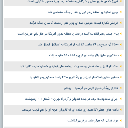
شروع کلاس های عملی و کارگاهی دانشگاه آزاد البرز/ حضور اختیاری است
اولین تمدیدی استقلال در دوران بعد از جنگ مشخص شد
افزایش یکباره قیمت خودرو ؛ صدای وزیر هم از دست کاسبان جنگ درآمد
پیام جدید رهبر انقلاب؛ آینده درخشان منطقه بدون آمریکا در حال رقم خوردن است
۶۵۰۰ تُن سلاح در ۲۴ ساعت گذشته از آمریکا به اسرائیل ارسال شد
دستگیری سارق باغ ویلاهای کرج و کشف ۵۶ فقره سرقت
استاندار البرز بر ساماندهی و حمایت از واحدهای تولیدی خسارت دیده تاکید کرد
دستور معاون استاندار البرز برای واگذاری ۴۳۰۰ واحد مسکونی در اشتهارد
افتتاح زیرگذر خلیج فارس در گرمدره + ویدئو
اجرای محدودیت تردد در جاده کندوان و آزادراه تهران – شمال ؛ ١١ اردیبهشت
دامنه های جعلی؛ کلاهبرداری ساده ای که کاربران حرفه ای را هم فریب می‌دهد
مواد غذایی که هرگز نباید در فریزر گذاشت