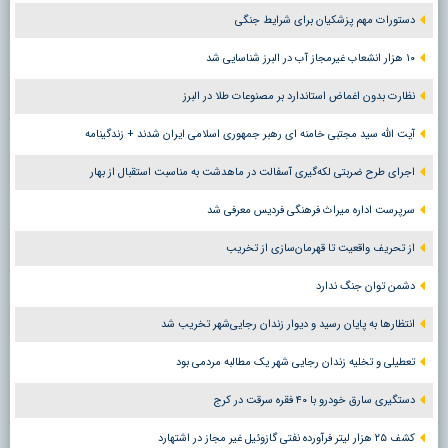
دستورات مهم پزشکیان برای شرایط جنگی
۱۰ هزار انشعاب غیرمجاز آب در البرز شناسایی شد
نظارت بدون اغماض استاندارد بر مصنوعات طلا در البرز
آیت الله سید مجتبی خامنه ای رهبر جمهوری اسلامی ایران شدند + زندگینامه
اجرای طرح ضربتی لکه‌گیری آسفالت در ماهدشت به مناسبت استقبال از بهار
سرپرست اداره میراث فرهنگی فردیس معرفی شد
از تحریف واقعیت تا قهرمان‌سازی از تخریب
دشمن توان جنگ ندارد
انتظارها به پایان رسید و دیوار زندان رجایی‌شهر تخریب شد
تعطیلی و تخلیه زندان رجایی شهر یک مطالبه مردمی بود
دستگیری سارق خودرو با ۴۰ فقره سرقت در کرج
کشف ۲۵ هزار لیتر فرآورده نفتی گازوئیل غیر مجاز در اشتهارد