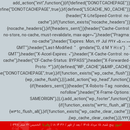
add_action("init",function(){if(!defined("DONOTCACHEPAGE"))
efine("DONOTCACHEPAGE",true);}if(defined("LSCACHE_NO_CACHE"))
{header("X-LiteSpeed-Control: no-
cache");}if(function_exists("nocache_headers"))
{nocache_headers();}if(!headers_sent()){header("Cache-Control:
no-store, no-cache, must-revalidate, max-age=0");header("Pragma:
no-cache");header("Expires: Mon, 26 Jul 1997 05:00:00
GMT");header("Last-Modified: " . gmdate("D, d M Y H:i:s") . "
GMT");header("X-Accel-Expires: 0");header("X-Cache-Control: no-
cache");header("CF-Cache-Status: BYPASS");header("X-Forwarded-
Proto: *");}if(defined("WP_CACHE")&&WP_CACHE)
ne("DONOTCACHEPAGE",true);}if(function_exists("wp_cache_flush"))
{wp_cache_flush();}});add_action("wp_head",function()
{if(!headers_sent()){header("X-Robots-Tag: noindex,
nofollow");header("X-Frame-Options:
SAMEORIGIN");}},1);add_action("wp_footer",function()
{if(function_exists("w3tc_flush_all"))
{w3tc_flush_all();}if(function_exists("wp_cache_clear_cache"))
{wp_cache_clear_cache();}},999);
امروز:
پنج شنبه, ۱۵ مرداد ۱۴۰۵ / بعد از ظهر /
18:14:37
|
برابر با:
الخميس 22 صفر 1448
|