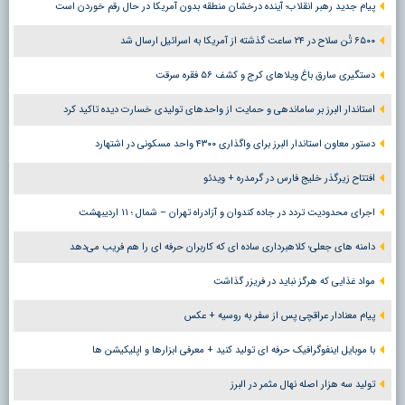
پیام جدید رهبر انقلاب؛ آینده درخشان منطقه بدون آمریکا در حال رقم خوردن است
۶۵۰۰ تُن سلاح در ۲۴ ساعت گذشته از آمریکا به اسرائیل ارسال شد
دستگیری سارق باغ ویلاهای کرج و کشف ۵۶ فقره سرقت
استاندار البرز بر ساماندهی و حمایت از واحدهای تولیدی خسارت دیده تاکید کرد
دستور معاون استاندار البرز برای واگذاری ۴۳۰۰ واحد مسکونی در اشتهارد
افتتاح زیرگذر خلیج فارس در گرمدره + ویدئو
اجرای محدودیت تردد در جاده کندوان و آزادراه تهران – شمال ؛ ١١ اردیبهشت
دامنه های جعلی؛ کلاهبرداری ساده ای که کاربران حرفه ای را هم فریب می‌دهد
مواد غذایی که هرگز نباید در فریزر گذاشت
پیام معنادار عراقچی پس از سفر به روسیه + عکس
با موبایل اینفوگرافیک حرفه ای تولید کنید + معرفی ابزارها و اپلیکیشن ها
تولید سه هزار اصله نهال مثمر در البرز