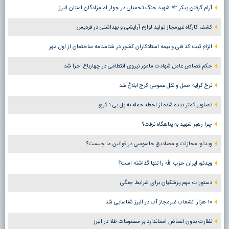
آرام گرفتن پیکر ۷۳ شهید جنگ تحمیلی در جوار امامزادگان استان البرز
کشف کارگاه غیرمجاز تولید لوازم آرایشی و بهداشتی در فردیس
الزام ثبت کد فنی و بیمه استادکاران کشور در شناسنامه ساختمان از اول مهر
حکم قصاص عامل شهادت مامور نیروی انتظامی در چهارباغ اجرا شد
نرخ کرایه حمل و نقل عمومی کرج ابلاغ شد
تصاویر کمتر دیده شده از لحظه حمله به پل بی ۱ کرج
چرا رهبر شهید به پناهگاه نرفت؟
ویدئو؛ مجازات و مصادیق جاسوسی در قوانین ما چیست؟
ویدئو؛ ایران حزب الله را تنها گذاشته است؟
دستورات مهم پزشکیان برای شرایط جنگی
۱۰ هزار انشعاب غیرمجاز آب در البرز شناسایی شد
نظارت بدون اغماض استاندارد بر مصنوعات طلا در البرز