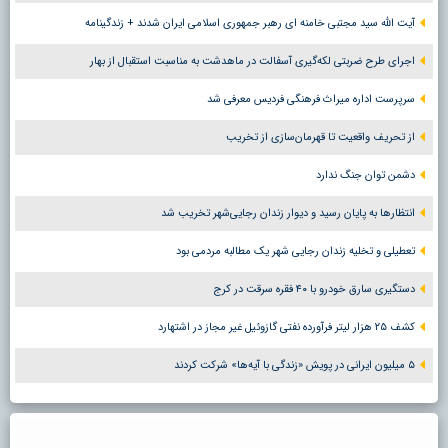
آیت الله سید مجتبی خامنه ای رهبر جمهوری اسلامی ایران شدند + زندگینامه
اجرای طرح ضربتی لکه‌گیری آسفالت در ماهدشت به مناسبت استقبال از بهار
سرپرست اداره میراث فرهنگی فردیس معرفی شد
از تحریف واقعیت تا قهرمان‌سازی از تخریب
دشمن توان جنگ ندارد
انتظارها به پایان رسید و دیوار زندان رجایی‌شهر تخریب شد
تعطیلی و تخلیه زندان رجایی شهر یک مطالبه مردمی بود
دستگیری سارق خودرو با ۴۰ فقره سرقت در کرج
کشف ۲۵ هزار لیتر فرآورده نفتی گازوئیل غیر مجاز در اشتهارد
۵ میلیون ایرانی در پویش «زندگی با آیه‌ها» شرکت کردند