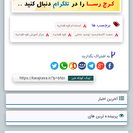
برچسب ها:
استخدام قوه قضاییه
حجت الاسلام سید توحید عاملی
قوه قضاییه
مرکز آموزش قوه قضاییه
به اشتراک بگذارید:
https://karajrasa.ir/?p=5951
لینک کوتاه خبر:
آخرین اخبار
پربیننده ترین های