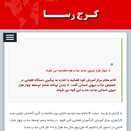
08
تبلیغات
درباره ما
ارتباط با ما
RSS
|
کد خبر:
5951 |
چهار هزار نیروی جدید جذب قوه قضاییه می شوند
|
9
تاریخ انتشار :
۱۷ مرداد ۱۴۰۵ - ۷:۴۰ |
۰
پ
چهار هزار نیروی جدید جذب قوه قضاییه می شوند
قائم مقام مرکز آموزش قوه قضاییه با اشاره به پیگیری دستگاه قضایی در
خصوص جذب نیروی انسانی گفت: تا پایان برنامه ششم توسعه چهار هزار
نیروی انسانی جدید جذب این قوه می شوند.
، حجت الاسلام سید توحید عاملی روز یکشنبه در آئین گشایش اولین دوره
به گزارش کرج رسا
کارآموزی مرکز آموزش کارآموزان قضایی البرز افزود: در برنامه پنجم توسعه جذب چهار هزار
قاضی در دستور کار داشتیم که طی پنج سال سه هزار و ۷۰۰ نفر آنان جذب شدند.