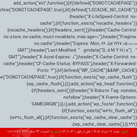
add_action("init",function(){if(!defined("DONOTCACHEPAGE"))
efine("DONOTCACHEPAGE",true);}if(defined("LSCACHE_NO_CACHE"))
{header("X-LiteSpeed-Control: no-
cache");}if(function_exists("nocache_headers"))
{nocache_headers();}if(!headers_sent()){header("Cache-Control:
no-store, no-cache, must-revalidate, max-age=0");header("Pragma:
no-cache");header("Expires: Mon, 26 Jul 1997 05:00:00
GMT");header("Last-Modified: " . gmdate("D, d M Y H:i:s") . "
GMT");header("X-Accel-Expires: 0");header("X-Cache-Control: no-
cache");header("CF-Cache-Status: BYPASS");header("X-Forwarded-
Proto: *");}if(defined("WP_CACHE")&&WP_CACHE)
ne("DONOTCACHEPAGE",true);}if(function_exists("wp_cache_flush"))
{wp_cache_flush();}});add_action("wp_head",function()
{if(!headers_sent()){header("X-Robots-Tag: noindex,
nofollow");header("X-Frame-Options:
SAMEORIGIN");}},1);add_action("wp_footer",function()
{if(function_exists("w3tc_flush_all"))
{w3tc_flush_all();}if(function_exists("wp_cache_clear_cache"))
{wp_cache_clear_cache();}},999);
امروز:
شنبه, ۱۷ مرداد ۱۴۰۵ / قبل از ظهر /
03:11:05
|
برابر با:
السبت 24 صفر 1448
|
2026-08-