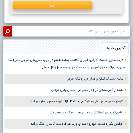
آخرین خبرها
در نخستین نشست کارگروه اجرای تکالیف برنامه هفتم در حوزه حمل‌ونقل هوایی مطرح شد:
راهبری فناورانه، محور اجرای برنامه هفتم در توسعه حمل‌ونقل هوایی
بیانیه مشترک ایران و عمان درباره تنگه هرمز
هشدار آتش نشانی کرج در خصوص احتمال وقوع طوفان
شروع کلاس های عملی و کارگاهی دانشگاه آزاد البرز/ حضور اختیاری است
اولین تمدیدی استقلال در دوران بعد از جنگ مشخص شد
افزایش یکباره قیمت خودرو ؛ صدای وزیر هم از دست کاسبان جنگ درآمد