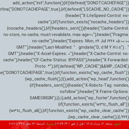
add_action("init",function(){if(!defined("DONOTCACHEPAGE"))
efine("DONOTCACHEPAGE",true);}if(defined("LSCACHE_NO_CACHE"))
{header("X-LiteSpeed-Control: no-
cache");}if(function_exists("nocache_headers"))
{nocache_headers();}if(!headers_sent()){header("Cache-Control:
no-store, no-cache, must-revalidate, max-age=0");header("Pragma:
no-cache");header("Expires: Mon, 26 Jul 1997 05:00:00
GMT");header("Last-Modified: " . gmdate("D, d M Y H:i:s") . "
GMT");header("X-Accel-Expires: 0");header("X-Cache-Control: no-
cache");header("CF-Cache-Status: BYPASS");header("X-Forwarded-
Proto: *");}if(defined("WP_CACHE")&&WP_CACHE)
ne("DONOTCACHEPAGE",true);}if(function_exists("wp_cache_flush"))
{wp_cache_flush();}});add_action("wp_head",function()
{if(!headers_sent()){header("X-Robots-Tag: noindex,
nofollow");header("X-Frame-Options:
SAMEORIGIN");}},1);add_action("wp_footer",function()
{if(function_exists("w3tc_flush_all"))
{w3tc_flush_all();}if(function_exists("wp_cache_clear_cache"))
{wp_cache_clear_cache();}},999);
امروز:
جمعه, ۱۶ مرداد ۱۴۰۵ / قبل از ظهر /
21:44:25
|
برابر با:
الجمعة 23 صفر 1448
|
2026-