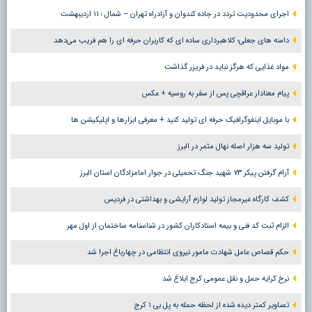
اجرای محدودیت تردد در جاده کندوان و آزادراه تهران – شمال ؛ ١١ اردیبهشت
دامنه های جعلی؛ کلاهبرداری ساده ای که کاربران حرفه ای را هم فریب می‌دهد
مواد غذایی که هرگز نباید در فریزر گذاشت
پیام معنادار عراقچی پس از سفر به روسیه + عکس
با موبایل اینفوگرافیک حرفه ای تولید کنید + معرفی ابزارها و اپلیکیشن ها
تولید سه هزار اصله نهال مثمر در البرز
آرام گرفتن پیکر ۷۳ شهید جنگ تحمیلی در جوار امامزادگان استان البرز
کشف کارگاه غیرمجاز تولید لوازم آرایشی و بهداشتی در فردیس
الزام ثبت کد فنی و بیمه استادکاران کشور در شناسنامه ساختمان از اول مهر
حکم قصاص عامل شهادت مامور نیروی انتظامی در چهارباغ اجرا شد
نرخ کرایه حمل و نقل عمومی کرج ابلاغ شد
تصاویر کمتر دیده شده از لحظه حمله به پل بی ۱ کرج