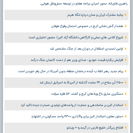
راهبری فناورانه، محور اجرای برنامه هفتم در توسعه حمل‌ونقل هوایی
بیانیه مشترک ایران و عمان درباره تنگه هرمز
هشدار آتش نشانی کرج در خصوص احتمال وقوع طوفان
شروع کلاس های عملی و کارگاهی دانشگاه آزاد البرز/ حضور اختیاری است
اولین تمدیدی استقلال در دوران بعد از جنگ مشخص شد
افزایش یکباره قیمت خودرو ؛ صدای وزیر هم از دست کاسبان جنگ درآمد
پیام جدید رهبر انقلاب؛ آینده درخشان منطقه بدون آمریکا در حال رقم خوردن است
۶۵۰۰ تُن سلاح در ۲۴ ساعت گذشته از آمریکا به اسرائیل ارسال شد
دستگیری سارق باغ ویلاهای کرج و کشف ۵۶ فقره سرقت
استاندار البرز بر ساماندهی و حمایت از واحدهای تولیدی خسارت دیده تاکید کرد
دستور معاون استاندار البرز برای واگذاری ۴۳۰۰ واحد مسکونی در اشتهارد
افتتاح زیرگذر خلیج فارس در گرمدره + ویدئو