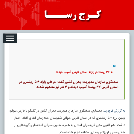
08-07
تبلیغات
درباره ما
ارتباط با ما
RSS
|
کد خبر:
6115 |
۳۷ روستا در زلزله استان فارس آسیب دیدند
|
16
تاریخ انتشار :
۱۶ مرداد ۱۴۰۵ - ۲:۱۴ |
۰
پ
۳۷ روستا در زلزله استان فارس آسیب دیدند
سخنگوی سازمان مدیریت بحران کشور گفت: در طی زلزله ۵٫۴ ریشتری در
استان فارس ۳۷ روستا آسیب دیدند و ۳ نفر نیز مصدوم شدند.
، بختیاری سخنگوی سازمان مدیریت بحران کشور در گفتگو با فارس درباره
به گزارش کرج رسا
زمین لرزه ۵٫۴ ریشتری که در استان فارس حوالی شهرستان خانه‌زنیان اتفاق افتاد، اظهار
داشت: هم اکنون مدیر کل بحران استان به همراه معاون عمرانی استاندار و گروه‌هایی از
هلال‌احمر و اورژانس به این منطقه اعزام شده است.