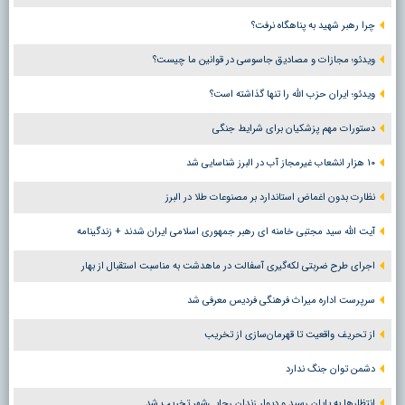
چرا رهبر شهید به پناهگاه نرفت؟
ویدئو؛ مجازات و مصادیق جاسوسی در قوانین ما چیست؟
ویدئو؛ ایران حزب الله را تنها گذاشته است؟
دستورات مهم پزشکیان برای شرایط جنگی
۱۰ هزار انشعاب غیرمجاز آب در البرز شناسایی شد
نظارت بدون اغماض استاندارد بر مصنوعات طلا در البرز
آیت الله سید مجتبی خامنه ای رهبر جمهوری اسلامی ایران شدند + زندگینامه
اجرای طرح ضربتی لکه‌گیری آسفالت در ماهدشت به مناسبت استقبال از بهار
سرپرست اداره میراث فرهنگی فردیس معرفی شد
از تحریف واقعیت تا قهرمان‌سازی از تخریب
دشمن توان جنگ ندارد
انتظارها به پایان رسید و دیوار زندان رجایی‌شهر تخریب شد