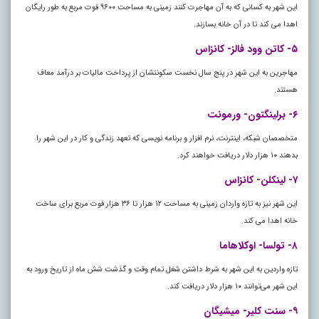
این شهر به کسانی که به آن مهاجرت کنند زمینی به مساحت ۹۶۰۰ فوت مربع به طور رایگان
اهدا می کند تا در آن خانه بسازند.
۵- کاتن وود فالز- کانزاس
مهاجرین به این شهر در پنج سال نخست سکونتشان از پرداخت مالیات بر درآمد معاف
هستند.
۶- برلینگتون- ورمونت
متخصصان شبکه، اینترنت، نرم افزار و برنامه نویسی که تعهد زندگی و کار در این شهر را
بدهند ۱۰ هزار دلار دریافت خواهند کرد.
۷- لینکلن- کانزاس
این شهر نیز به تازه واردان زمینی به مساحت ۱۲ هزار تا ۳۶ هزار فوت مربع برای ساخت
خانه اهدا می کند.
۸- تولسا- اوکلاهاما
تازه واردین به این شهر به شرط داشتن شغل تمام وقت و گذشت شش ماه از تاریخ ورود به
این شهر می‌توانند ۱۰ هزار دلار دریافت کند
.
۹- سنت کلیر- میشیگان