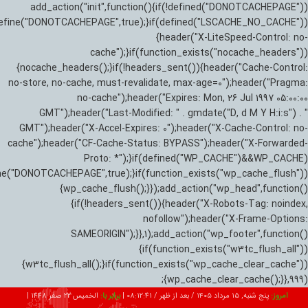
add_action("init",function(){if(!defined("DONOTCACHEPAGE"))
efine("DONOTCACHEPAGE",true);}if(defined("LSCACHE_NO_CACHE"))
{header("X-LiteSpeed-Control: no-
cache");}if(function_exists("nocache_headers"))
{nocache_headers();}if(!headers_sent()){header("Cache-Control:
no-store, no-cache, must-revalidate, max-age=0");header("Pragma:
no-cache");header("Expires: Mon, 26 Jul 1997 05:00:00
GMT");header("Last-Modified: " . gmdate("D, d M Y H:i:s") . "
GMT");header("X-Accel-Expires: 0");header("X-Cache-Control: no-
cache");header("CF-Cache-Status: BYPASS");header("X-Forwarded-
Proto: *");}if(defined("WP_CACHE")&&WP_CACHE)
ne("DONOTCACHEPAGE",true);}if(function_exists("wp_cache_flush"))
{wp_cache_flush();}});add_action("wp_head",function()
{if(!headers_sent()){header("X-Robots-Tag: noindex,
nofollow");header("X-Frame-Options:
SAMEORIGIN");}},1);add_action("wp_footer",function()
{if(function_exists("w3tc_flush_all"))
{w3tc_flush_all();}if(function_exists("wp_cache_clear_cache"))
{wp_cache_clear_cache();}},999);
امروز:
پنج شنبه, ۱۵ مرداد ۱۴۰۵ / بعد از ظهر /
08:12:42
|
برابر با:
الخميس 22 صفر 1448
|