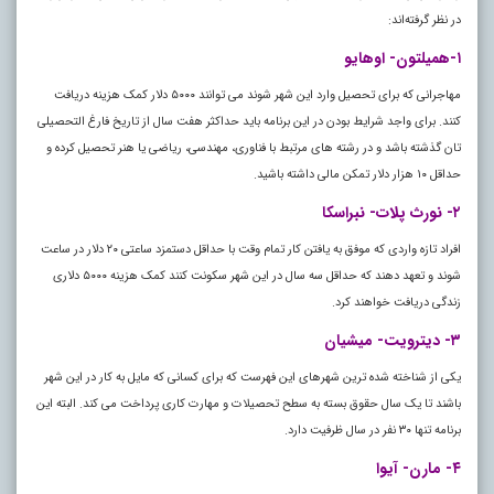
در نظر گرفته‌اند:
۱-همیلتون- اوهایو
مهاجرانی که برای تحصیل وارد این شهر شوند می توانند ۵۰۰۰ دلار کمک هزینه دریافت
کنند. برای واجد شرایط بودن در این برنامه باید حداکثر هفت سال از تاریخ فارغ التحصیلی
تان گذشته باشد و در رشته های مرتبط با فناوری، مهندسی، ریاضی یا هنر تحصیل کرده و
حداقل ۱۰ هزار دلار تمکن مالی داشته باشید.
۲- نورث پلات- نبراسکا
افراد تازه واردی که موفق به یافتن کار تمام وقت با حداقل دستمزد ساعتی ۲۰ دلار در ساعت
شوند و تعهد دهند که حداقل سه سال در این شهر سکونت کنند کمک هزینه ۵۰۰۰ دلاری
زندگی دریافت خواهند کرد.
۳- دیترویت- میشیان
یکی از شناخته شده ترین شهرهای این فهرست که برای کسانی که مایل به کار در این شهر
باشند تا یک سال حقوق بسته به سطح تحصیلات و مهارت کاری پرداخت می کند. البته این
برنامه تنها ۳۰ نفر در سال ظرفیت دارد.
۴- مارن- آیوا