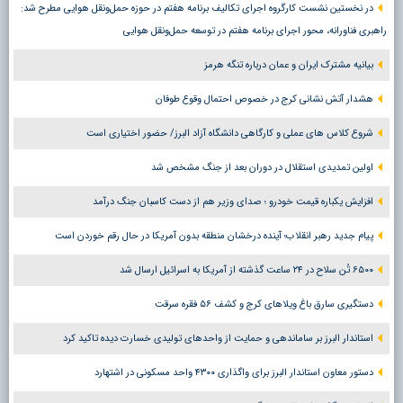
در نخستین نشست کارگروه اجرای تکالیف برنامه هفتم در حوزه حمل‌ونقل هوایی مطرح شد:
راهبری فناورانه، محور اجرای برنامه هفتم در توسعه حمل‌ونقل هوایی
بیانیه مشترک ایران و عمان درباره تنگه هرمز
هشدار آتش نشانی کرج در خصوص احتمال وقوع طوفان
شروع کلاس های عملی و کارگاهی دانشگاه آزاد البرز/ حضور اختیاری است
اولین تمدیدی استقلال در دوران بعد از جنگ مشخص شد
افزایش یکباره قیمت خودرو ؛ صدای وزیر هم از دست کاسبان جنگ درآمد
پیام جدید رهبر انقلاب؛ آینده درخشان منطقه بدون آمریکا در حال رقم خوردن است
۶۵۰۰ تُن سلاح در ۲۴ ساعت گذشته از آمریکا به اسرائیل ارسال شد
دستگیری سارق باغ ویلاهای کرج و کشف ۵۶ فقره سرقت
استاندار البرز بر ساماندهی و حمایت از واحدهای تولیدی خسارت دیده تاکید کرد
دستور معاون استاندار البرز برای واگذاری ۴۳۰۰ واحد مسکونی در اشتهارد