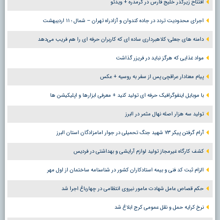
افتتاح زیرگذر خلیج فارس در گرمدره + ویدئو
اجرای محدودیت تردد در جاده کندوان و آزادراه تهران – شمال ؛ ١١ اردیبهشت
دامنه های جعلی؛ کلاهبرداری ساده ای که کاربران حرفه ای را هم فریب می‌دهد
مواد غذایی که هرگز نباید در فریزر گذاشت
پیام معنادار عراقچی پس از سفر به روسیه + عکس
با موبایل اینفوگرافیک حرفه ای تولید کنید + معرفی ابزارها و اپلیکیشن ها
تولید سه هزار اصله نهال مثمر در البرز
آرام گرفتن پیکر ۷۳ شهید جنگ تحمیلی در جوار امامزادگان استان البرز
کشف کارگاه غیرمجاز تولید لوازم آرایشی و بهداشتی در فردیس
الزام ثبت کد فنی و بیمه استادکاران کشور در شناسنامه ساختمان از اول مهر
حکم قصاص عامل شهادت مامور نیروی انتظامی در چهارباغ اجرا شد
نرخ کرایه حمل و نقل عمومی کرج ابلاغ شد