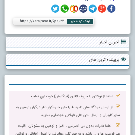
https://karajrasa.ir/?p=622
لینک کوتاه خبر:
آخرین اخبار
پربیننده ترین های
لطفا از نوشتن با حروف لاتین (فینگلیش) خودداری نمایید.
از ارسال دیدگاه های نامرتبط با متن خبر،تکرار نظر دیگران،توهین به
سایر کاربران و ارسال متن های طولانی خودداری نمایید.
لطفا نظرات بدون بی احترامی ، افترا و توهین به مسٔولان، اقلیت
ها، قومیت ها و ... باشد و به طور کلی مغایرتی با اصول اخلاقی و قوانین