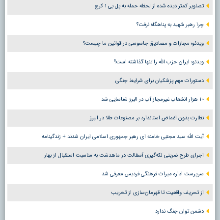
تصاویر کمتر دیده شده از لحظه حمله به پل بی ۱ کرج
چرا رهبر شهید به پناهگاه نرفت؟
ویدئو؛ مجازات و مصادیق جاسوسی در قوانین ما چیست؟
ویدئو؛ ایران حزب الله را تنها گذاشته است؟
دستورات مهم پزشکیان برای شرایط جنگی
۱۰ هزار انشعاب غیرمجاز آب در البرز شناسایی شد
نظارت بدون اغماض استاندارد بر مصنوعات طلا در البرز
آیت الله سید مجتبی خامنه ای رهبر جمهوری اسلامی ایران شدند + زندگینامه
اجرای طرح ضربتی لکه‌گیری آسفالت در ماهدشت به مناسبت استقبال از بهار
سرپرست اداره میراث فرهنگی فردیس معرفی شد
از تحریف واقعیت تا قهرمان‌سازی از تخریب
دشمن توان جنگ ندارد