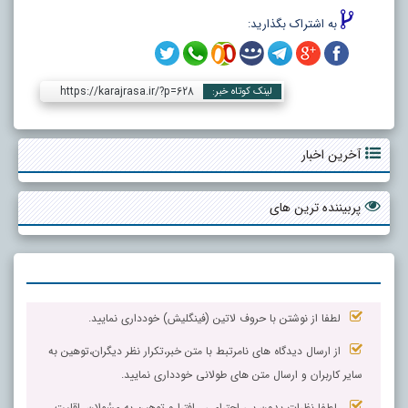
به اشتراک بگذارید:
https://karajrasa.ir/?p=628
لینک کوتاه خبر:
آخرین اخبار
پربیننده ترین های
لطفا از نوشتن با حروف لاتین (فینگلیش) خودداری نمایید.
از ارسال دیدگاه های نامرتبط با متن خبر،تکرار نظر دیگران،توهین به
سایر کاربران و ارسال متن های طولانی خودداری نمایید.
لطفا نظرات بدون بی احترامی ، افترا و توهین به مسٔولان، اقلیت