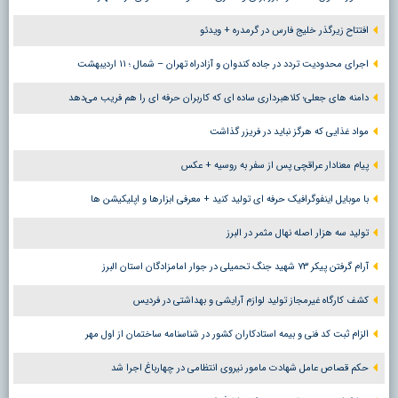
افتتاح زیرگذر خلیج فارس در گرمدره + ویدئو
اجرای محدودیت تردد در جاده کندوان و آزادراه تهران – شمال ؛ ١١ اردیبهشت
دامنه های جعلی؛ کلاهبرداری ساده ای که کاربران حرفه ای را هم فریب می‌دهد
مواد غذایی که هرگز نباید در فریزر گذاشت
پیام معنادار عراقچی پس از سفر به روسیه + عکس
با موبایل اینفوگرافیک حرفه ای تولید کنید + معرفی ابزارها و اپلیکیشن ها
تولید سه هزار اصله نهال مثمر در البرز
آرام گرفتن پیکر ۷۳ شهید جنگ تحمیلی در جوار امامزادگان استان البرز
کشف کارگاه غیرمجاز تولید لوازم آرایشی و بهداشتی در فردیس
الزام ثبت کد فنی و بیمه استادکاران کشور در شناسنامه ساختمان از اول مهر
حکم قصاص عامل شهادت مامور نیروی انتظامی در چهارباغ اجرا شد