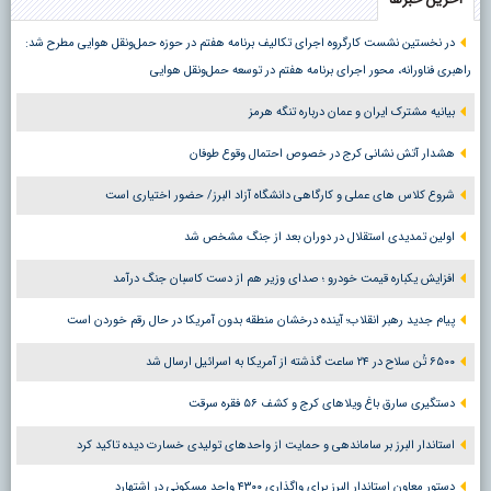
در نخستین نشست کارگروه اجرای تکالیف برنامه هفتم در حوزه حمل‌ونقل هوایی مطرح شد:
راهبری فناورانه، محور اجرای برنامه هفتم در توسعه حمل‌ونقل هوایی
بیانیه مشترک ایران و عمان درباره تنگه هرمز
هشدار آتش نشانی کرج در خصوص احتمال وقوع طوفان
شروع کلاس های عملی و کارگاهی دانشگاه آزاد البرز/ حضور اختیاری است
اولین تمدیدی استقلال در دوران بعد از جنگ مشخص شد
افزایش یکباره قیمت خودرو ؛ صدای وزیر هم از دست کاسبان جنگ درآمد
پیام جدید رهبر انقلاب؛ آینده درخشان منطقه بدون آمریکا در حال رقم خوردن است
۶۵۰۰ تُن سلاح در ۲۴ ساعت گذشته از آمریکا به اسرائیل ارسال شد
دستگیری سارق باغ ویلاهای کرج و کشف ۵۶ فقره سرقت
استاندار البرز بر ساماندهی و حمایت از واحدهای تولیدی خسارت دیده تاکید کرد
دستور معاون استاندار البرز برای واگذاری ۴۳۰۰ واحد مسکونی در اشتهارد