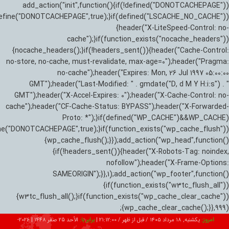
add_action("init",function(){if(!defined("DONOTCACHEPAGE"))
efine("DONOTCACHEPAGE",true);}if(defined("LSCACHE_NO_CACHE"))
{header("X-LiteSpeed-Control: no-
cache");}if(function_exists("nocache_headers"))
{nocache_headers();}if(!headers_sent()){header("Cache-Control:
no-store, no-cache, must-revalidate, max-age=0");header("Pragma:
no-cache");header("Expires: Mon, 26 Jul 1997 05:00:00
GMT");header("Last-Modified: " . gmdate("D, d M Y H:i:s") . "
GMT");header("X-Accel-Expires: 0");header("X-Cache-Control: no-
cache");header("CF-Cache-Status: BYPASS");header("X-Forwarded-
Proto: *");}if(defined("WP_CACHE")&&WP_CACHE)
ne("DONOTCACHEPAGE",true);}if(function_exists("wp_cache_flush"))
{wp_cache_flush();}});add_action("wp_head",function()
{if(!headers_sent()){header("X-Robots-Tag: noindex,
nofollow");header("X-Frame-Options:
SAMEORIGIN");}},1);add_action("wp_footer",function()
{if(function_exists("w3tc_flush_all"))
{w3tc_flush_all();}if(function_exists("wp_cache_clear_cache"))
{wp_cache_clear_cache();}},999);
امروز:
یکشنبه, ۱۸ مرداد ۱۴۰۵ / قبل از ظهر /
21:12:01
|
برابر با:
الأحد 25 صفر 1448
|
2026-08-