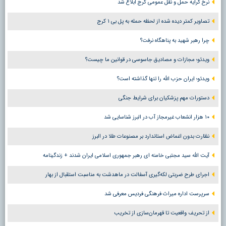
نرخ کرایه حمل و نقل عمومی کرج ابلاغ شد
تصاویر کمتر دیده شده از لحظه حمله به پل بی ۱ کرج
چرا رهبر شهید به پناهگاه نرفت؟
ویدئو؛ مجازات و مصادیق جاسوسی در قوانین ما چیست؟
ویدئو؛ ایران حزب الله را تنها گذاشته است؟
دستورات مهم پزشکیان برای شرایط جنگی
۱۰ هزار انشعاب غیرمجاز آب در البرز شناسایی شد
نظارت بدون اغماض استاندارد بر مصنوعات طلا در البرز
آیت الله سید مجتبی خامنه ای رهبر جمهوری اسلامی ایران شدند + زندگینامه
اجرای طرح ضربتی لکه‌گیری آسفالت در ماهدشت به مناسبت استقبال از بهار
سرپرست اداره میراث فرهنگی فردیس معرفی شد
از تحریف واقعیت تا قهرمان‌سازی از تخریب