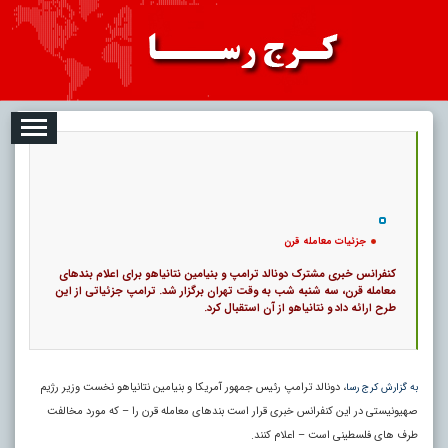
08-07
تبلیغات
درباره ما
ارتباط با ما
RSS
|
کد خبر:
6280 |
جزئیات معامله قرن
|
تاریخ انتشار :
۱۶ مرداد ۱۴۰۵ - ۷:۰۳ |
۰
8
پ
جزئیات معامله قرن
کنفرانس خبری مشترک دونالد ترامپ و بنیامین نتانیاهو برای اعلام بندهای
معامله قرن، سه‌ شنبه شب به وقت تهران برگزار شد. ترامپ جزئیاتی از این
طرح ارائه داد و نتانیاهو از آن استقبال کرد.
، دونالد ترامپ رئیس‌ جمهور آمریکا و بنیامین نتانیاهو نخست‌ وزیر رژیم
به گزارش کرج رسا
صهیونیستی در این کنفرانس خبری قرار است بندهای معامله قرن را – که مورد مخالفت
طرف‌ های فلسطینی است – اعلام کنند.