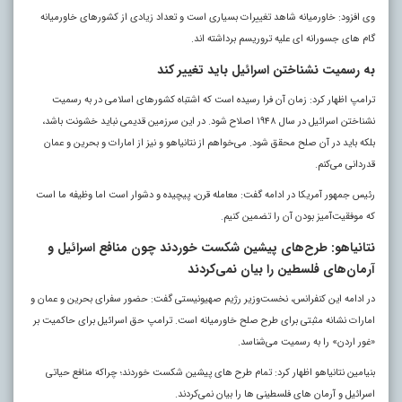
وی افزود: خاورمیانه شاهد تغییرات بسیاری است و تعداد زیادی از کشورهای خاورمیانه
گام‌ های جسورانه‌ ای علیه تروریسم برداشته‌ اند.
به رسمیت نشناختن اسرائیل باید تغییر کند
ترامپ اظهار کرد: زمان آن فرا رسیده است که اشتباه کشورهای اسلامی در به رسمیت
نشناختن اسرائیل در سال ۱۹۴۸ اصلاح شود. در این سرزمین قدیمی نباید خشونت باشد،
بلکه باید در آن صلح محقق شود. می‌خواهم از نتانیاهو و نیز از امارات و بحرین و عمان
قدردانی می‌کنم.
رئیس‌ جمهور آمریکا در ادامه گفت: معامله قرن، پیچیده و دشوار است اما وظیفه ما است
که موفقیت‌آمیز بودن آن را تضمین کنیم
.
نتانیاهو: طرح‌های پیشین شکست خوردند چون منافع اسرائیل و
آرمان‌های فلسطین را بیان نمی‌کردند
در ادامه این کنفرانس، نخست‌وزیر رژیم صهیونیستی گفت: حضور سفرای بحرین و عمان و
امارات نشانه مثبتی برای طرح‌ صلح خاورمیانه است. ترامپ حق اسرائیل برای حاکمیت بر
«غور اردن» را به رسمیت می‌شناسد.
بنیامین نتانیاهو اظهار کرد: تمام طرح‌ های پیشین شکست خوردند؛ چراکه منافع حیاتی
اسرائیل و آرمان‌ های فلسطینی‌ ها را بیان نمی‌کردند.