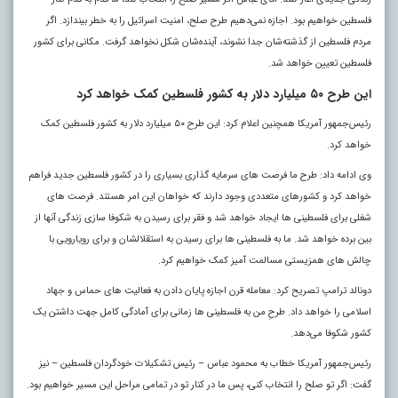
فلسطین خواهیم بود. اجازه نمی‌دهیم طرح صلح، امنیت اسرائیل را به خطر بیندازد. اگر
مردم فلسطین از گذشته‌شان جدا نشوند، آینده‌شان شکل نخواهد گرفت. مکانی برای کشور
فلسطین تعیین خواهد شد.
این طرح ۵۰ میلیارد دلار به کشور فلسطین کمک خواهد کرد
رئیس‌جمهور آمریکا همچنین اعلام کرد: این طرح ۵۰ میلیارد دلار به کشور فلسطین کمک
خواهد کرد.
وی ادامه داد: طرح ما فرصت‌ های سرمایه‌ گذاری بسیاری را در کشور فلسطین جدید فراهم
خواهد کرد و کشورهای متعددی وجود دارند که خواهان این امر هستند. فرصت‌ های
شغلی برای فلسطینی‌ ها ایجاد خواهد شد و فقر برای رسیدن به شکوفا سازی زندگی آنها از
بین برده خواهد شد. ما به فلسطینی‌ ها برای رسیدن به استقلالشان و برای رویارویی با
چالش‌ های همزیستی مسالمت‌ آمیز کمک خواهیم کرد.
دونالد ترامپ تصریح کرد: معامله قرن اجازه پایان دادن به فعالیت‌ های حماس و جهاد
اسلامی را خواهد داد. طرحِ من به فلسطینی‌ ها زمانی برای آمادگی کامل جهت داشتن یک
کشور شکوفا می‌دهد.
رئیس‌جمهور آمریکا خطاب به محمود عباس – رئیس تشکیلات خودگردان فلسطین – نیز
گفت: اگر تو صلح را انتخاب کنی، پس ما در کنار تو در تمامی مراحل این مسیر خواهیم بود.