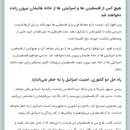
هیچ‌ کس از فلسطینی‌ ها و اسرائیلی‌ ها از خانه‌ هایشان بیرون رانده
نخواهند شد
وی اظهار کرد: دوست دارم معامله قرن برای فلسطینی‌ ها مهم باشد و برای آن‌ها فرصت
تاریخی باشد تا کشورشان را تشکیل دهند. ملت فلسطین به دلیل فقدان امیدِ ناشی از
وعده‌های شکست‌ خورده، رنج کشیده است.
ترامپ افزود: این توافق اراضی فلسطینی‌ ها را دو برابر خواهد کرد و هیچ‌کس از فلسطینی‌
ها و اسرائیلی‌ ها از خانه‌ هایشان بیرون رانده نخواهند شد. ما نمی‌خواهیم فلسطینیان و
اسرائیلی‌ ها از خانه خود بیرون شوند. فلسطینیان می‌توانند کشور مستقلی برای خود داشته
باشند.
راه‌ حل دو کشوری، امنیت اسرائیل را به خطر نمی‌اندازد
رئیس‌ جمهور آمریکا با بیان اینکه «بیت‌المقدس پایتخت یکپارچه اسرائیل باقی خواهد
ماند»، مدعی شد: اگر فلسطینیان تروریسم را کنار بگذارند مرزهایشان را مشخص می‌کنیم.
وی همچنین تصریح کرد: راه‌حل دو کشوری به هیچ وجه امنیت اسرائیل را به خطر نخواهد
انداخت. ما از فلسطینیان می‌خواهیم با چالش‌ها در کنار زندگی با اسرائیل کنار بیایند.
ترامپ گفت: طرح من به فلسطینیان این فرصت را می‌دهد که از جای خود بلند شوند و
زندگی جدیدی آغاز کنند. آقای عباس اگر مسیر صلح را انتخاب کند، ما قدم به قدم کنار