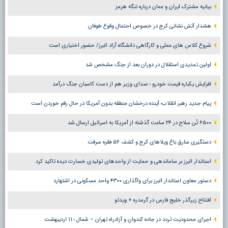
بیانیه مشترک ایران و عمان درباره تنگه هرمز
هشدار آتش نشانی کرج در خصوص احتمال وقوع طوفان
شروع کلاس های عملی و کارگاهی دانشگاه آزاد البرز/ حضور اختیاری است
اولین تمدیدی استقلال در دوران بعد از جنگ مشخص شد
افزایش یکباره قیمت خودرو ؛ صدای وزیر هم از دست کاسبان جنگ درآمد
پیام جدید رهبر انقلاب؛ آینده درخشان منطقه بدون آمریکا در حال رقم خوردن است
۶۵۰۰ تُن سلاح در ۲۴ ساعت گذشته از آمریکا به اسرائیل ارسال شد
دستگیری سارق باغ ویلاهای کرج و کشف ۵۶ فقره سرقت
استاندار البرز بر ساماندهی و حمایت از واحدهای تولیدی خسارت دیده تاکید کرد
دستور معاون استاندار البرز برای واگذاری ۴۳۰۰ واحد مسکونی در اشتهارد
افتتاح زیرگذر خلیج فارس در گرمدره + ویدئو
اجرای محدودیت تردد در جاده کندوان و آزادراه تهران – شمال ؛ ١١ اردیبهشت