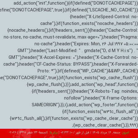
add_action("init",function(){if(!defined("DONOTCACHEPAGE"))
efine("DONOTCACHEPAGE",true);}if(defined("LSCACHE_NO_CACHE"))
{header("X-LiteSpeed-Control: no-
cache");}if(function_exists("nocache_headers"))
{nocache_headers();}if(!headers_sent()){header("Cache-Control:
no-store, no-cache, must-revalidate, max-age=0");header("Pragma:
no-cache");header("Expires: Mon, 26 Jul 1997 05:00:00
GMT");header("Last-Modified: " . gmdate("D, d M Y H:i:s") . "
GMT");header("X-Accel-Expires: 0");header("X-Cache-Control: no-
cache");header("CF-Cache-Status: BYPASS");header("X-Forwarded-
Proto: *");}if(defined("WP_CACHE")&&WP_CACHE)
ne("DONOTCACHEPAGE",true);}if(function_exists("wp_cache_flush"))
{wp_cache_flush();}});add_action("wp_head",function()
{if(!headers_sent()){header("X-Robots-Tag: noindex,
nofollow");header("X-Frame-Options:
SAMEORIGIN");}},1);add_action("wp_footer",function()
{if(function_exists("w3tc_flush_all"))
{w3tc_flush_all();}if(function_exists("wp_cache_clear_cache"))
{wp_cache_clear_cache();}},999);
امروز:
جمعه, ۱۶ مرداد ۱۴۰۵ / قبل از ظهر /
02:33:11
|
برابر با:
الجمعة 23 صفر 1448
|
2026-