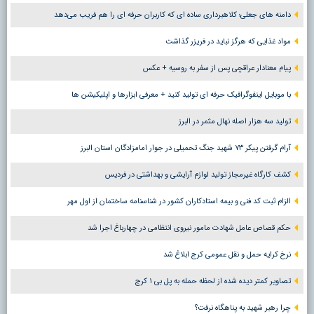
دامنه های جعلی؛ کلاهبرداری ساده ای که کاربران حرفه ای را هم فریب می‌دهد
مواد غذایی که هرگز نباید در فریزر گذاشت
پیام معنادار عراقچی پس از سفر به روسیه + عکس
با موبایل اینفوگرافیک حرفه ای تولید کنید + معرفی ابزارها و اپلیکیشن ها
تولید سه هزار اصله نهال مثمر در البرز
آرام گرفتن پیکر ۷۳ شهید جنگ تحمیلی در جوار امامزادگان استان البرز
کشف کارگاه غیرمجاز تولید لوازم آرایشی و بهداشتی در فردیس
الزام ثبت کد فنی و بیمه استادکاران کشور در شناسنامه ساختمان از اول مهر
حکم قصاص عامل شهادت مامور نیروی انتظامی در چهارباغ اجرا شد
نرخ کرایه حمل و نقل عمومی کرج ابلاغ شد
تصاویر کمتر دیده شده از لحظه حمله به پل بی ۱ کرج
چرا رهبر شهید به پناهگاه نرفت؟