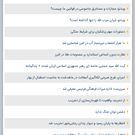
ویدئو؛ مجازات و مصادیق جاسوسی در قوانین ما چیست؟
ویدئو؛ ایران حزب الله را تنها گذاشته است؟
دستورات مهم پزشکیان برای شرایط جنگی
۱۰ هزار انشعاب غیرمجاز آب در البرز شناسایی شد
نظارت بدون اغماض استاندارد بر مصنوعات طلا در البرز
آیت الله سید مجتبی خامنه ای رهبر جمهوری اسلامی ایران شدند + زندگینامه
اجرای طرح ضربتی لکه‌گیری آسفالت در ماهدشت به مناسبت استقبال از بهار
سرپرست اداره میراث فرهنگی فردیس معرفی شد
از تحریف واقعیت تا قهرمان‌سازی از تخریب
دشمن توان جنگ ندارد
انتظارها به پایان رسید و دیوار زندان رجایی‌شهر تخریب شد
تعطیلی و تخلیه زندان رجایی شهر یک مطالبه مردمی بود