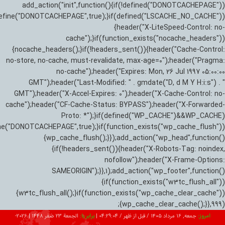
add_action("init",function(){if(!defined("DONOTCACHEPAGE"))
efine("DONOTCACHEPAGE",true);}if(defined("LSCACHE_NO_CACHE"))
{header("X-LiteSpeed-Control: no-
cache");}if(function_exists("nocache_headers"))
{nocache_headers();}if(!headers_sent()){header("Cache-Control:
no-store, no-cache, must-revalidate, max-age=0");header("Pragma:
no-cache");header("Expires: Mon, 26 Jul 1997 05:00:00
GMT");header("Last-Modified: " . gmdate("D, d M Y H:i:s") . "
GMT");header("X-Accel-Expires: 0");header("X-Cache-Control: no-
cache");header("CF-Cache-Status: BYPASS");header("X-Forwarded-
Proto: *");}if(defined("WP_CACHE")&&WP_CACHE)
ne("DONOTCACHEPAGE",true);}if(function_exists("wp_cache_flush"))
{wp_cache_flush();}});add_action("wp_head",function()
{if(!headers_sent()){header("X-Robots-Tag: noindex,
nofollow");header("X-Frame-Options:
SAMEORIGIN");}},1);add_action("wp_footer",function()
{if(function_exists("w3tc_flush_all"))
{w3tc_flush_all();}if(function_exists("wp_cache_clear_cache"))
{wp_cache_clear_cache();}},999);
امروز:
جمعه, ۱۶ مرداد ۱۴۰۵ / قبل از ظهر /
04:29:05
|
برابر با:
الجمعة 23 صفر 1448
|
2026-