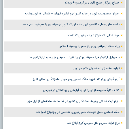
افتتاح زیرگذر خلیج فارس در گرمدره + ویدئو
اجرای محدودیت تردد در جاده کندوان و آزادراه تهران – شمال ؛ ١١ اردیبهشت
دامنه های جعلی؛ کلاهبرداری ساده ای که کاربران حرفه ای را هم فریب می‌دهد
مواد غذایی که هرگز نباید در فریزر گذاشت
پیام معنادار عراقچی پس از سفر به روسیه + عکس
با موبایل اینفوگرافیک حرفه ای تولید کنید + معرفی ابزارها و اپلیکیشن ها
تولید سه هزار اصله نهال مثمر در البرز
آرام گرفتن پیکر ۷۳ شهید جنگ تحمیلی در جوار امامزادگان استان البرز
کشف کارگاه غیرمجاز تولید لوازم آرایشی و بهداشتی در فردیس
الزام ثبت کد فنی و بیمه استادکاران کشور در شناسنامه ساختمان از اول مهر
حکم قصاص عامل شهادت مامور نیروی انتظامی در چهارباغ اجرا شد
نرخ کرایه حمل و نقل عمومی کرج ابلاغ شد