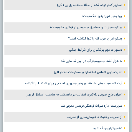
تصاویر کمتر دیده شده از لحظه حمله به پل بی ۱ کرج
چرا رهبر شهید به پناهگاه نرفت؟
ویدئو؛ مجازات و مصادیق جاسوسی در قوانین ما چیست؟
ویدئو؛ ایران حزب الله را تنها گذاشته است؟
دستورات مهم پزشکیان برای شرایط جنگی
۱۰ هزار انشعاب غیرمجاز آب در البرز شناسایی شد
نظارت بدون اغماض استاندارد بر مصنوعات طلا در البرز
آیت الله سید مجتبی خامنه ای رهبر جمهوری اسلامی ایران شدند + زندگینامه
اجرای طرح ضربتی لکه‌گیری آسفالت در ماهدشت به مناسبت استقبال از بهار
سرپرست اداره میراث فرهنگی فردیس معرفی شد
از تحریف واقعیت تا قهرمان‌سازی از تخریب
دشمن توان جنگ ندارد