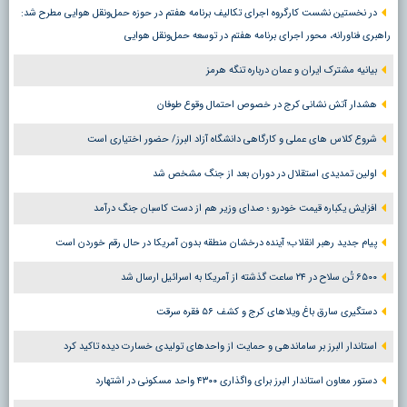
در نخستین نشست کارگروه اجرای تکالیف برنامه هفتم در حوزه حمل‌ونقل هوایی مطرح شد:
راهبری فناورانه، محور اجرای برنامه هفتم در توسعه حمل‌ونقل هوایی
بیانیه مشترک ایران و عمان درباره تنگه هرمز
هشدار آتش نشانی کرج در خصوص احتمال وقوع طوفان
شروع کلاس های عملی و کارگاهی دانشگاه آزاد البرز/ حضور اختیاری است
اولین تمدیدی استقلال در دوران بعد از جنگ مشخص شد
افزایش یکباره قیمت خودرو ؛ صدای وزیر هم از دست کاسبان جنگ درآمد
پیام جدید رهبر انقلاب؛ آینده درخشان منطقه بدون آمریکا در حال رقم خوردن است
۶۵۰۰ تُن سلاح در ۲۴ ساعت گذشته از آمریکا به اسرائیل ارسال شد
دستگیری سارق باغ ویلاهای کرج و کشف ۵۶ فقره سرقت
استاندار البرز بر ساماندهی و حمایت از واحدهای تولیدی خسارت دیده تاکید کرد
دستور معاون استاندار البرز برای واگذاری ۴۳۰۰ واحد مسکونی در اشتهارد