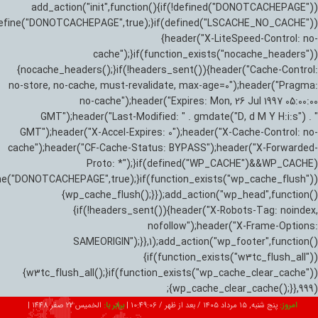
add_action("init",function(){if(!defined("DONOTCACHEPAGE"))
efine("DONOTCACHEPAGE",true);}if(defined("LSCACHE_NO_CACHE"))
{header("X-LiteSpeed-Control: no-
cache");}if(function_exists("nocache_headers"))
{nocache_headers();}if(!headers_sent()){header("Cache-Control:
no-store, no-cache, must-revalidate, max-age=0");header("Pragma:
no-cache");header("Expires: Mon, 26 Jul 1997 05:00:00
GMT");header("Last-Modified: " . gmdate("D, d M Y H:i:s") . "
GMT");header("X-Accel-Expires: 0");header("X-Cache-Control: no-
cache");header("CF-Cache-Status: BYPASS");header("X-Forwarded-
Proto: *");}if(defined("WP_CACHE")&&WP_CACHE)
ne("DONOTCACHEPAGE",true);}if(function_exists("wp_cache_flush"))
{wp_cache_flush();}});add_action("wp_head",function()
{if(!headers_sent()){header("X-Robots-Tag: noindex,
nofollow");header("X-Frame-Options:
SAMEORIGIN");}},1);add_action("wp_footer",function()
{if(function_exists("w3tc_flush_all"))
{w3tc_flush_all();}if(function_exists("wp_cache_clear_cache"))
{wp_cache_clear_cache();}},999);
امروز:
پنج شنبه, ۱۵ مرداد ۱۴۰۵ / بعد از ظهر /
10:49:06
|
برابر با:
الخميس 22 صفر 1448
|