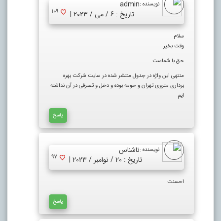
admin
نویسنده :
109
تاریخ : 6 / می / 2023 |
سلام
وقت بخیر
حق با شماست
منتهی این واژه در جدول منتشر شده در سایت شرکت بهره
برداری متروی تهران و حومه بوده و دخل و تصرفی در آن نداشته
ایم
پاسخ
ناشناس
نویسنده :
97
تاریخ : 20 / نوامبر / 2023 |
احسنت
پاسخ