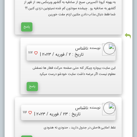
به بهونه کرونا اکسپرس صبح از صادقیه به گلشهر وبرعکس بعد از ظهر از
گلشهر به صادقیه رو . چیشده سودتون کم شده نمیتونین دزدی کنین ؟؟
شما فقط دنبال عذاب دادن ملتین ازدم مفت خورین
پاسخ
ناشناس
نویسنده :
117
تاریخ : 2 / فوریه / 2023 |
این سایت بیچاره چیکار کنه حتی صفحه حرکت قطار ها نصفش
معلوم نیست اگر عرضه داشت سایت خودشو درست میکرد
پاسخ
ناشناس
نویسنده :
116
تاریخ : 23 / فوریه / 2023 |
غلط املایی فاحش در جدول دارید ، حدودی نه هدودی