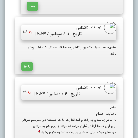
پاسخ
ناشناس
نویسنده :
104
تاریخ : 11 / سپتامبر / 2023 |
سلام.ساعت حرکت تندرو از گلشهر به صادقیه حداقل ۳۰ دقیقه زودتر
باشد.
پاسخ
ناشناس
نویسنده :
79
تاریخ : 4 / دسامبر / 2023 |
سلام
با نهایت احترام
به خاطر زمانبندی بد رفت و امد قطارها ما ها همیشه دیر میرسیم سرکار
توی اون ساعتا اینقدر شلوغ میشه که مردم از روی هم رد میشن
خواهش میکنم برای ساعتای پر رفت و امد یه فکری بکنید