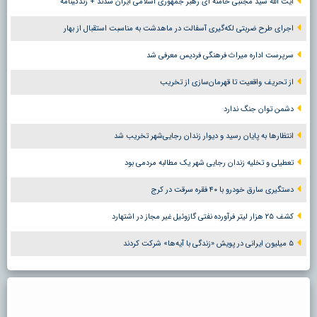
آیت الله سید مجتبی خامنه ای رهبر جمهوری اسلامی ایران شدند + زندگینامه
اجرای طرح ضربتی لکه‌گیری آسفالت در ماهدشت به مناسبت استقبال از بهار
سرپرست اداره میراث فرهنگی فردیس معرفی شد
از تحریف واقعیت تا قهرمان‌سازی از تخریب
دشمن توان جنگ ندارد
انتظارها به پایان رسید و دیوار زندان رجایی‌شهر تخریب شد
تعطیلی و تخلیه زندان رجایی شهر یک مطالبه مردمی بود
دستگیری سارق خودرو با ۴۰ فقره سرقت در کرج
کشف ۲۵ هزار لیتر فرآورده نفتی گازوئیل غیر مجاز در اشتهارد
۵ میلیون ایرانی در پویش «زندگی با آیه‌ها» شرکت کردند