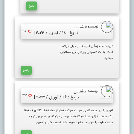
پاسخ
ناشناس
نویسنده :
117
تاریخ : 18 / آوریل / 2023 |
درود.فاصله زمآنی اعزام قطار خیلی زیاده
است..باعث دلسردی و پشیمانی مسافران
میشود
پاسخ
ناشناس
نویسنده :
123
تاریخ : 26 / آوریل / 2023 |
آفرین با این همه کندی سرعت حرکت قطار از صادقیه تا گلشهر ( دقیقا
یک ساعت ) ژاپن غلط میکنه به ما برسه . مرتیکه ی یه وری . تو یه
ساعت طرف با هواپیما مشهد میره . خداشاهده خیلی الاغین………