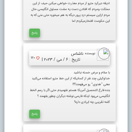
۱دیقه دیرکرد مترو از مردم معذرت خواهی میکنن حیف از این
مملکت ومردم که افتادن دست یه مشت مسئول انگلیسی حال
مردم ازاین سیستم دزد پرور دیگه به هم میخوره حتی منی که به
این حکومت افتخارمیکردم اما
پاسخ
ناشناس
نویسنده :
120
تاریخ : 6 / می / 2023 |
با سلام و عرض خسته نباشید
خداوکیلی چند نفر از کسانیکه از این خط مترو استفاده می‌کنید
معنی “هدوی” رو می‌فهمند؟؟!
بنده فارغ التحصیل آمریکا هستم نفهمیدم حتی اگر با رسم الخط
انگلیسی می‌بود اینکه فارسی نوشته دیگران چطور بفهمند ؟
کلمه تقریبی چه ایرادی داره؟
پاسخ