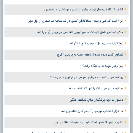
کشف کارگاه غیرمجاز تولید لوازم آرایشی و بهداشتی در فردیس
الزام ثبت کد فنی و بیمه استادکاران کشور در شناسنامه ساختمان از اول مهر
حکم قصاص عامل شهادت مامور نیروی انتظامی در چهارباغ اجرا شد
نرخ کرایه حمل و نقل عمومی کرج ابلاغ شد
تصاویر کمتر دیده شده از لحظه حمله به پل بی ۱ کرج
چرا رهبر شهید به پناهگاه نرفت؟
ویدئو؛ مجازات و مصادیق جاسوسی در قوانین ما چیست؟
ویدئو؛ ایران حزب الله را تنها گذاشته است؟
دستورات مهم پزشکیان برای شرایط جنگی
۱۰ هزار انشعاب غیرمجاز آب در البرز شناسایی شد
نظارت بدون اغماض استاندارد بر مصنوعات طلا در البرز