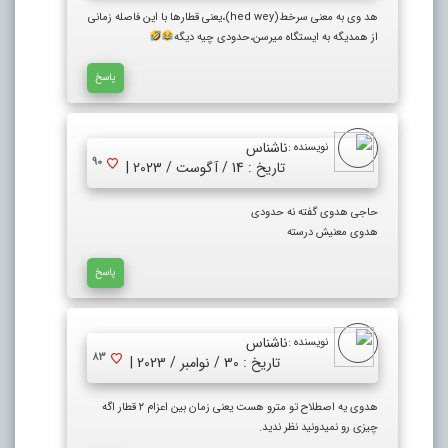
هد وی به معنی سرخط(hed wey)،یعنی قطارها با این فاصله زمانی
از همدیگه به ایستگاه میرسن،حدودی چیه دیگه
پاسخ
ناشناس
نویسنده :
90
تاریخ : 14 / آگوست / 2023 |
حاجی هدوی گفته نه حدودی
هدوی معنیش درسته
پاسخ
ناشناس
نویسنده :
83
تاریخ : 30 / نوامبر / 2023 |
هدوی یه اصطلاح تو مترو هست یعنی زمان بین اعزام ۲ قطار اگه
چیزی رو نمیدونید نظر ندید.