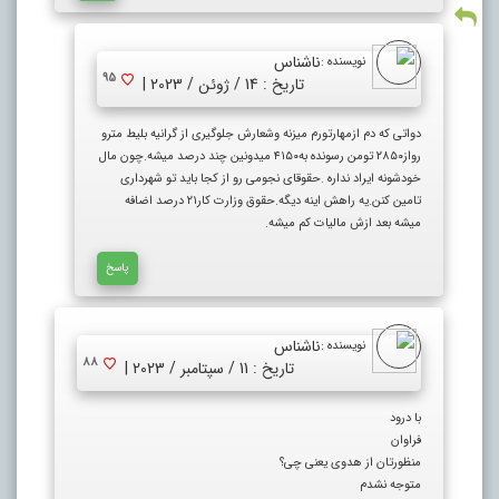
ناشناس
نویسنده :
95
تاریخ : 14 / ژوئن / 2023 |
دواتی که دم ازمهارتورم میزنه وشعارش جلوگیری از گرانیه بلیط مترو
رواز۲۸۵۰ تومن رسونده به۴۱۵۰ میدونین چند درصد میشه.چون مال
خودشونه ایراد نداره .حقوقای نجومی رو از کجا باید تو شهرداری
تامین کنن.یه راهش اینه دیگه.حقوق وزارت کار۲۱ درصد اضافه
میشه بعد ازش مالیات کم میشه.
پاسخ
ناشناس
نویسنده :
88
تاریخ : 11 / سپتامبر / 2023 |
با درود
فراوان
منظورتان از هدوی یعنی چی؟
متوجه نشدم