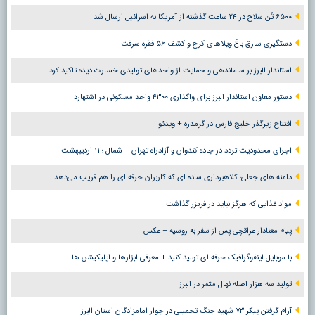
۶۵۰۰ تُن سلاح در ۲۴ ساعت گذشته از آمریکا به اسرائیل ارسال شد
دستگیری سارق باغ ویلاهای کرج و کشف ۵۶ فقره سرقت
استاندار البرز بر ساماندهی و حمایت از واحدهای تولیدی خسارت دیده تاکید کرد
دستور معاون استاندار البرز برای واگذاری ۴۳۰۰ واحد مسکونی در اشتهارد
افتتاح زیرگذر خلیج فارس در گرمدره + ویدئو
اجرای محدودیت تردد در جاده کندوان و آزادراه تهران – شمال ؛ ١١ اردیبهشت
دامنه های جعلی؛ کلاهبرداری ساده ای که کاربران حرفه ای را هم فریب می‌دهد
مواد غذایی که هرگز نباید در فریزر گذاشت
پیام معنادار عراقچی پس از سفر به روسیه + عکس
با موبایل اینفوگرافیک حرفه ای تولید کنید + معرفی ابزارها و اپلیکیشن ها
تولید سه هزار اصله نهال مثمر در البرز
آرام گرفتن پیکر ۷۳ شهید جنگ تحمیلی در جوار امامزادگان استان البرز