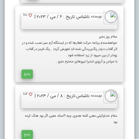
110
ناشناس
تاریخ : 6 / می / 2023 |
نویسنده :
سلام روز بخیر
خواهشمندم برنامه حرکت قطارها که دز ایستگاه آرم سبز نصب شده و در
اثر آفتاب دچار رنگ‌پریدگی شده اند تعویض گردد . رنگ قرمز در آفتاب
زودتر از بین میرود از زرد استفاده شود .
با سپاس و آرزوی تندبرا نیروهای محترم مترو .
پاسخ
102
ناشناس
تاریخ : 8 / می / 2023 |
نویسنده :
سلام خداوکیلی معنی کلمه هدوی چیه ؟استاد معین اگر بود هنگ کرده
بود
پاسخ