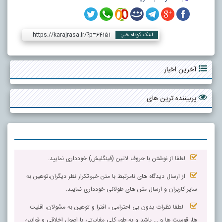
https://karajrasa.ir/?p=64151
لینک کوتاه خبر:
آخرین اخبار
پربیننده ترین های
لطفا از نوشتن با حروف لاتین (فینگلیش) خودداری نمایید.
از ارسال دیدگاه های نامرتبط با متن خبر،تکرار نظر دیگران،توهین به
سایر کاربران و ارسال متن های طولانی خودداری نمایید.
لطفا نظرات بدون بی احترامی ، افترا و توهین به مسٔولان، اقلیت
ها، قومیت ها و ... باشد و به طور کلی مغایرتی با اصول اخلاقی و قوانین