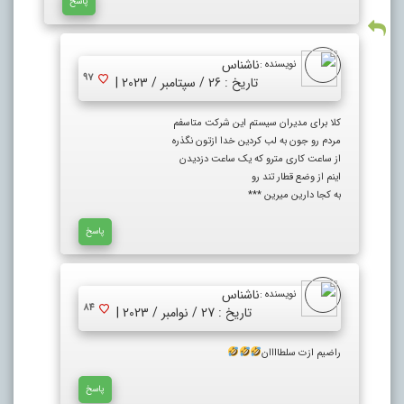
پاسخ
ناشناس
نویسنده :
97
تاریخ : 26 / سپتامبر / 2023 |
کلا برای مدیران سیستم این شرکت متاسفم
مردم رو جون به لب کردین خدا ازتون نگذره
از ساعت کاری مترو که یک ساعت دزدیدن
اینم از وضع قطار تند رو
به کجا دارین میرین ***
پاسخ
ناشناس
نویسنده :
84
تاریخ : 27 / نوامبر / 2023 |
راضیم ازت سلطاااان
پاسخ