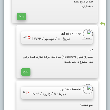
لطفا توضیح دهید
سپاسگزارم
پاسخ
admin
نویسنده :
103
تاریخ : 11 / سپتامبر / 2023 |
درود
منظور از هِدوی (headway) سر فاصله حرکت قطارها است و این
یک اصطلاح در مترو هست
پاسخ
ناشناس
نویسنده :
91
تاریخ : 5 / ژانویه / 2024 |
منم نفهمیدم