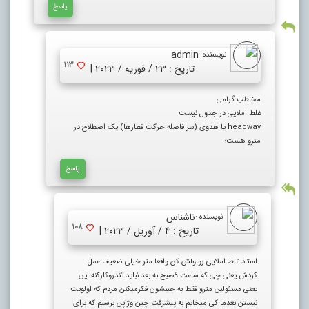
پاسخ
admin
نویسنده :
113
تاریخ : 23 / فوریه / 2023 |
مخاطب گرامی
غلط املایی در جدول نیست
headway یا هدوی (سر فاصله حرکت قطارها) یک اصطلاح در
مترو هست؛
پاسخ
ناشناس
نویسنده :
108
تاریخ : 4 / آوریل / 2023 |
استاد غلط املایی رو ولش کن واقعا متر خیلی ضعیف عمل
کردش یعنی چی که ساعت ۹صبح به بعد نباید تندروکارکنه این
یعنی مسئولین مترو فقط به جیبشون فکرمیکنن مردم که اولویت
نیستن بعدما کی میخایم به پیشرفت چین وژاپن برسیم که برای