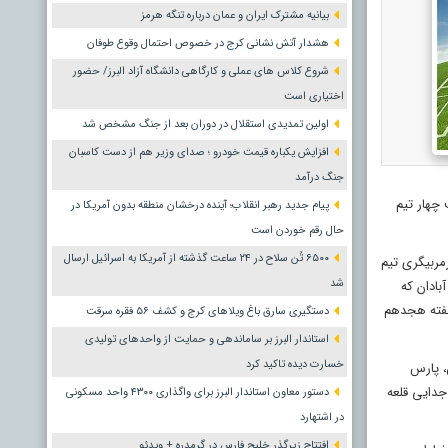
بیانیه مشترک ایران و عمان درباره تنگه هرمز
هشدار آتش نشانی کرج در خصوص احتمال وقوع طوفان
شروع کلاس های عملی و کارگاهی دانشگاه آزاد البرز/ حضور
اختیاری است
اولین تمدیدی استقلال در دوران بعد از جنگ مشخص شد
افزایش یکباره قیمت خودرو ؛ صدای وزیر هم از دست کاسبان
جنگ درآمد
 چهار تیم
پیام جدید رهبر انقلاب؛ آینده درخشان منطقه بدون آمریکا در
حال رقم خوردن است
۶۵۰۰ تُن سلاح در ۲۴ ساعت گذشته از آمریکا به اسرائیل ارسال
رمربیگری تیم
شد
بادان که
 هفته هجدهم
دستگیری سارق باغ ویلاهای کرج و کشف ۵۶ فقره سرقت
استاندار البرز بر ساماندهی و حمایت از واحدهای تولیدی
خسارت دیده تاکید کرد
ن، پارس
جدایی قلعه
دستور معاون استاندار البرز برای واگذاری ۴۳۰۰ واحد مسکونی
در اشتهارد
افتتاح زیرگذر خلیج فارس در گرمدره + ویدئو