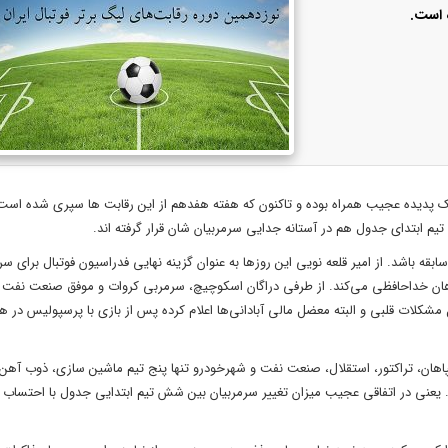
ه است.
ا یک پدیده عجیب همراه بوده و تاکنون که هفته هفدهم از این رقابت‌ ها سپری شده است
ه باشد. از امیر قلعه نویی این روز‌ها به عنوان گزینه نهایی فدراسیون فوتبال برای س
پاهان خداحافظی می‌کند. از طرفی دراگان اسکوچیچ، سرمربی کروات و موفق صنعت نفت آ
ل مشکلات قلبی و البته معضل مالی آبادانی‌ها اعلام کرده پس از بازی با پرسپولیس در
 به جز پرسپولیس، سپاهان، تراکتور، استقلال، صنعت نفت و شهرخودرو تنها پنج تیم ماشین سازی، ذوب آه
 یعنی در اتفاقی عجیب میزان تغییر سرمربیان بین شش تیم ابتدایی جدول با احتساب 