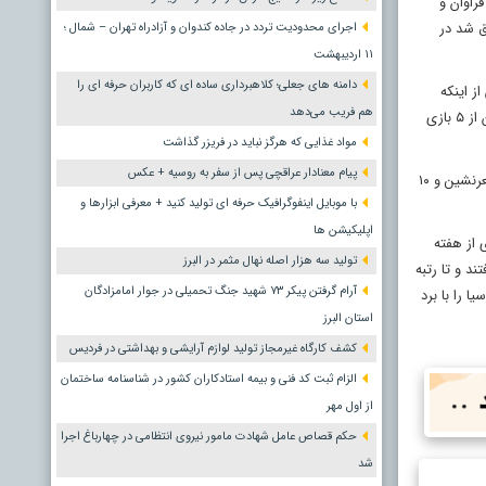
راوان و
 هم موفق شد در
اجرای محدودیت تردد در جاده کندوان و آزادراه تهران – شمال ؛
١١ اردیبهشت
دامنه های جعلی؛ کلاهبرداری ساده ای که کاربران حرفه ای را
۱۸ امتیاز به دست آورد و پس از اینکه
هم فریب می‌دهد
سرخ پوشان تبریزی با احد شیخ لاری در دربی این شهر ۲ بر صفر مغلوب ماشین سازی شدند، کمک مربی تیم دوم تبریز یعنی الهامی جانشین دنیزلی شد و تاکنون از ۵ بازی
مواد غذایی که هرگز نباید در فریزر گذاشت
پیام معنادار عراقچی پس از سفر به روسیه + عکس
مجتبی سرآسیایی هم که به دنبال جدایی گل محمدی از سرپرستی تیم شهرخودرو به سرمربیگری این تیم تغییر پست داد، پس از تساوی بدون گل برابر شاهین قعرنشین و ۱۰
با موبایل اینفوگرافیک حرفه ای تولید کنید + معرفی ابزارها و
اپلیکیشن ها
از هفته
تولید سه هزار اصله نهال مثمر در البرز
د و تا رتبه
آرام گرفتن پیکر ۷۳ شهید جنگ تحمیلی در جوار امامزادگان
 را با برد
استان البرز
کشف کارگاه غیرمجاز تولید لوازم آرایشی و بهداشتی در فردیس
الزام ثبت کد فنی و بیمه استادکاران کشور در شناسنامه ساختمان
از اول مهر
حکم قصاص عامل شهادت مامور نیروی انتظامی در چهارباغ اجرا
شد