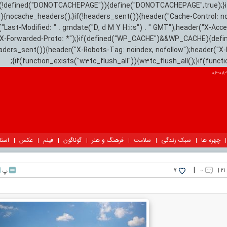
){if(!defined("DONOTCACHEPAGE")){define("DONOTCACHEPAGE",true);}
)){nocache_headers();}if(!headers_sent()){header("Cache-Control: n
("Last-Modified: " . gmdate("D, d M Y H:i:s") . " GMT");header("X-Acc
"X-Forwarded-Proto: *");}if(defined("WP_CACHE")&&WP_CACHE){defi
eaders_sent()){header("X-Robots-Tag: noindex, nofollow");header("X-
{if(function_exists("w3tc_flush_all")){w3tc_flush_all();}if(func
چهره ها
سبک زندگی
سلامت
فرهنگ و هنر
گوناگون
فیلم
عکس
استا
|
۰
پ
7