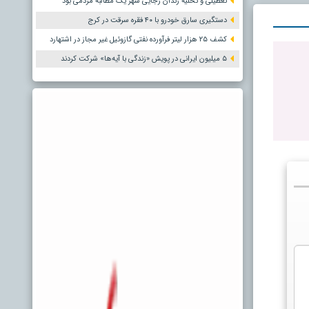
تعطیلی و تخلیه زندان رجایی شهر یک مطالبه مردمی بود
دستگیری سارق خودرو با ۴۰ فقره سرقت در کرج
کشف ۲۵ هزار لیتر فرآورده نفتی گازوئیل غیر مجاز در اشتهارد
۵ میلیون ایرانی در پویش «زندگی با آیه‌ها» شرکت کردند