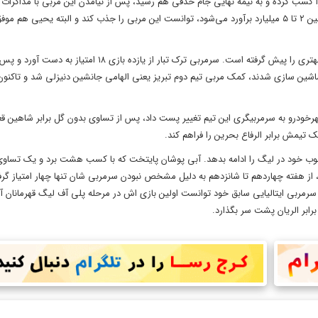
را کسب کرده و به نیمه نهایی جام حذفی هم رسید، پس از نیامدن این مربی با مذاکرات ف
پرداخت بخشی از مبلغ رضایت نامه یحیی گل محمدی از شهررخودرو که بین ۲ تا ۵ میلیارد برآورد می‌شود، توانست این مربی را جذب کند و البته یحیی
تراکتور هم از زمانی که ساکت الهامی جانشین مصطفی دنیزلی شد، روند بهتری را پیش گرفته است. سرمربی ترک تبار از یازده بازی 
وب خود در لیگ را ادامه بدهد. آبی پوشان پایتخت که با کسب هشت برد و یک تساوی 
از هفته چهاردهم تا شانزدهم به دلیل مشخص نبودن سرمربی شان تنها چهار امتیاز گرفتن
مربی ایتالیایی سابق خود توانست اولین بازی اش در مرحله پلی آف لیگ قهرمانان آسیا
رابر الریان پشت سر بگذارد.