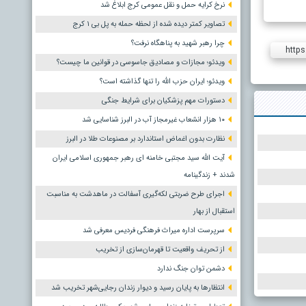
نرخ کرایه حمل و نقل عمومی کرج ابلاغ شد
تصاویر کمتر دیده شده از لحظه حمله به پل بی ۱ کرج
چرا رهبر شهید به پناهگاه نرفت؟
https
ویدئو؛ مجازات و مصادیق جاسوسی در قوانین ما چیست؟
ویدئو؛ ایران حزب الله را تنها گذاشته است؟
دستورات مهم پزشکیان برای شرایط جنگی
۱۰ هزار انشعاب غیرمجاز آب در البرز شناسایی شد
نظارت بدون اغماض استاندارد بر مصنوعات طلا در البرز
آیت الله سید مجتبی خامنه ای رهبر جمهوری اسلامی ایران
شدند + زندگینامه
اجرای طرح ضربتی لکه‌گیری آسفالت در ماهدشت به مناسبت
استقبال از بهار
سرپرست اداره میراث فرهنگی فردیس معرفی شد
از تحریف واقعیت تا قهرمان‌سازی از تخریب
دشمن توان جنگ ندارد
انتظارها به پایان رسید و دیوار زندان رجایی‌شهر تخریب شد