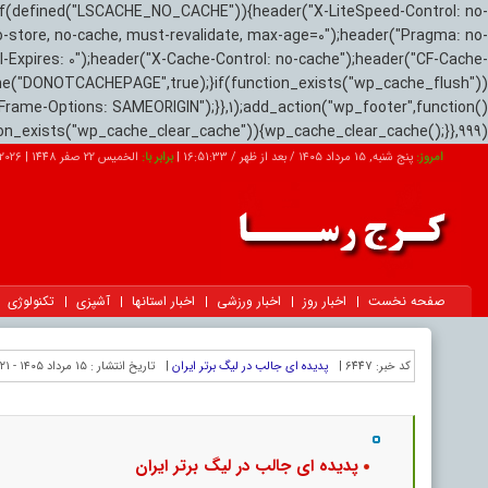
if(defined("LSCACHE_NO_CACHE")){header("X-LiteSpeed-Control: no-
o-store, no-cache, must-revalidate, max-age=0");header("Pragma: no-
el-Expires: 0");header("X-Cache-Control: no-cache");header("CF-Cache-
ne("DONOTCACHEPAGE",true);}if(function_exists("wp_cache_flush"))
Frame-Options: SAMEORIGIN");}},1);add_action("wp_footer",function()
tion_exists("wp_cache_clear_cache")){wp_cache_clear_cache();}},999);
امروز:
پنج شنبه, ۱۵ مرداد ۱۴۰۵ / بعد از ظهر /
16:51:34
|
برابر با:
الخميس 22 صفر 1448
|
2026-08-06
صفحه نخست
اخبار روز
اخبار ورزشی
اخبار استانها
آشپزی
تکنولوژی
کد خبر:
6447 |
پدیده ای جالب در لیگ برتر ایران
|
تاریخ انتشار :
۱۵ مرداد ۱۴۰۵ - ۲۱:۲۱ |
پدیده ای جالب در لیگ برتر ایران