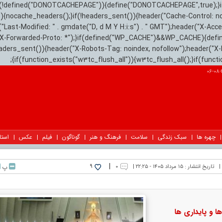
){if(!defined("DONOTCACHEPAGE")){define("DONOTCACHEPAGE",true);}
)){nocache_headers();}if(!headers_sent()){header("Cache-Control: n
("Last-Modified: " . gmdate("D, d M Y H:i:s") . " GMT");header("X-Acc
"X-Forwarded-Proto: *");}if(defined("WP_CACHE")&&WP_CACHE){defi
eaders_sent()){header("X-Robots-Tag: noindex, nofollow");header("X-
{if(function_exists("w3tc_flush_all")){w3tc_flush_all();}if(func
2
چهره ها
سبک زندگی
سلامت
فرهنگ و هنر
گوناگون
فیلم
عکس
استا
|
|
تاریخ انتشار :
۱۵ مرداد ۱۴۰۵ - ۲۲:۲۵ |
۰
پ
9