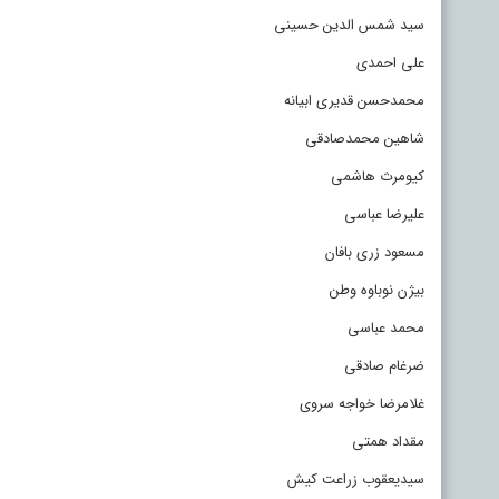
سید شمس الدین حسینی
علی احمدی
محمدحسن قدیری ابیانه
شاهین محمدصادقی
کیومرث هاشمی
علیرضا عباسی
مسعود زری بافان
بیژن نوباوه وطن
محمد عباسی
ضرغام صادقی
غلامرضا خواجه سروی
مقداد همتی
سیدیعقوب زراعت کیش