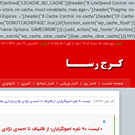
if(defined("LSCACHE_NO_CACHE")){header("X-LiteSpeed-Control: no-
o-store, no-cache, must-revalidate, max-age=0");header("Pragma: no-
el-Expires: 0");header("X-Cache-Control: no-cache");header("CF-Cache-
ne("DONOTCACHEPAGE",true);}if(function_exists("wp_cache_flush"))
Frame-Options: SAMEORIGIN");}},1);add_action("wp_footer",function()
tion_exists("wp_cache_clear_cache")){wp_cache_clear_cache();}},999);
امروز:
پنج شنبه, ۱۵ مرداد ۱۴۰۵ / بعد از ظهر /
17:55:52
|
برابر با:
الخميس 22 صفر 1448
|
026-08-06
صفحه نخست
اخبار روز
اخبار ورزشی
اخبار استانها
آشپزی
تکنولوژی
کد خبر:
6678 |
لیست ۹۰ نفره اصولگرایان؛ از قالیباف تا احمدی نژادی ها و پایداری ها
لیست ۹۰ نفره اصولگرایان؛ از قالیباف تا احمدی نژادی ها و پایداری ها