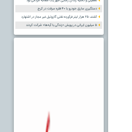
تعطیلی و تخلیه زندان رجایی شهر یک مطالبه مردمی بود
دستگیری سارق خودرو با ۴۰ فقره سرقت در کرج
کشف ۲۵ هزار لیتر فرآورده نفتی گازوئیل غیر مجاز در اشتهارد
۵ میلیون ایرانی در پویش «زندگی با آیه‌ها» شرکت کردند