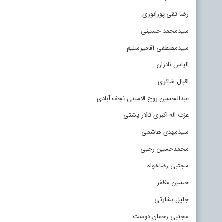
رضا تقی پورانوری
سیدمحمد حسینی
سیدمصطفی آقامیرسلیم
الیاس نادران
اقبال شاکری
عبدالحسین روح الامینی نجف آبادی
عزت اله اکبری تالار پشتی
سیدمهدی هاشمی
محمدحسین رجبی
مجتبی رضاخواه
حسین مظفر
جلیل بشارتی
مجتبی رحمان دوست