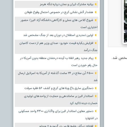
بیانیه مشترک ایران و عمان درباره تنگه هرمز
هشدار آتش نشانی کرج در خصوص احتمال وقوع طوفان
شروع کلاس های عملی و کارگاهی دانشگاه آزاد البرز/ حضور
اختیاری است
اولین تمدیدی استقلال در دوران بعد از جنگ مشخص شد
افزایش یکباره قیمت خودرو ؛ صدای وزیر هم از دست کاسبان
جنگ درآمد
پیام جدید رهبر انقلاب؛ آینده درخشان منطقه بدون آمریکا در
حال رقم خوردن است
۶۵۰۰ تُن سلاح در ۲۴ ساعت گذشته از آمریکا به اسرائیل ارسال
شد
دستگیری سارق باغ ویلاهای کرج و کشف ۵۶ فقره سرقت
استاندار البرز بر ساماندهی و حمایت از واحدهای تولیدی
خسارت دیده تاکید کرد
دستور معاون استاندار البرز برای واگذاری ۴۳۰۰ واحد مسکونی
در اشتهارد
افتتاح زیرگذر خلیج فارس در گرمدره + ویدئو