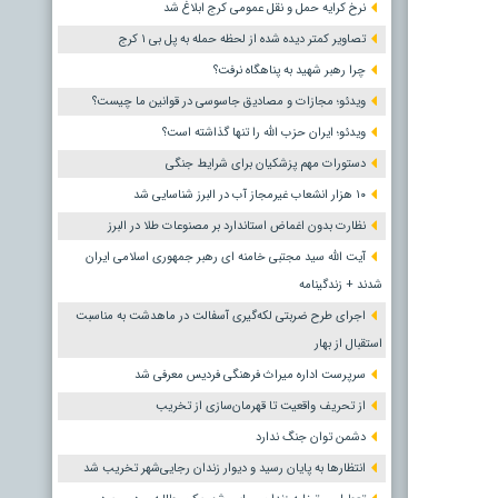
نرخ کرایه حمل و نقل عمومی کرج ابلاغ شد
تصاویر کمتر دیده شده از لحظه حمله به پل بی ۱ کرج
چرا رهبر شهید به پناهگاه نرفت؟
ویدئو؛ مجازات و مصادیق جاسوسی در قوانین ما چیست؟
ویدئو؛ ایران حزب الله را تنها گذاشته است؟
دستورات مهم پزشکیان برای شرایط جنگی
۱۰ هزار انشعاب غیرمجاز آب در البرز شناسایی شد
نظارت بدون اغماض استاندارد بر مصنوعات طلا در البرز
آیت الله سید مجتبی خامنه ای رهبر جمهوری اسلامی ایران
شدند + زندگینامه
اجرای طرح ضربتی لکه‌گیری آسفالت در ماهدشت به مناسبت
استقبال از بهار
سرپرست اداره میراث فرهنگی فردیس معرفی شد
از تحریف واقعیت تا قهرمان‌سازی از تخریب
دشمن توان جنگ ندارد
انتظارها به پایان رسید و دیوار زندان رجایی‌شهر تخریب شد