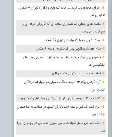
اجرای محدودیت تردد در جاده کندوان و آزادراه تهران – شمال ؛
١١ اردیبهشت
دامنه های جعلی؛ کلاهبرداری ساده ای که کاربران حرفه ای را
هم فریب می‌دهد
مواد غذایی که هرگز نباید در فریزر گذاشت
پیام معنادار عراقچی پس از سفر به روسیه + عکس
با موبایل اینفوگرافیک حرفه ای تولید کنید + معرفی ابزارها و
اپلیکیشن ها
تولید سه هزار اصله نهال مثمر در البرز
آرام گرفتن پیکر ۷۳ شهید جنگ تحمیلی در جوار امامزادگان
استان البرز
کشف کارگاه غیرمجاز تولید لوازم آرایشی و بهداشتی در فردیس
الزام ثبت کد فنی و بیمه استادکاران کشور در شناسنامه ساختمان
از اول مهر
حکم قصاص عامل شهادت مامور نیروی انتظامی در چهارباغ اجرا
شد