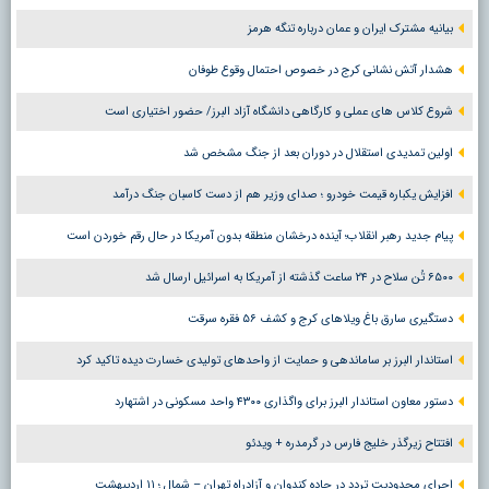
بیانیه مشترک ایران و عمان درباره تنگه هرمز
هشدار آتش نشانی کرج در خصوص احتمال وقوع طوفان
شروع کلاس های عملی و کارگاهی دانشگاه آزاد البرز/ حضور اختیاری است
اولین تمدیدی استقلال در دوران بعد از جنگ مشخص شد
افزایش یکباره قیمت خودرو ؛ صدای وزیر هم از دست کاسبان جنگ درآمد
پیام جدید رهبر انقلاب؛ آینده درخشان منطقه بدون آمریکا در حال رقم خوردن است
۶۵۰۰ تُن سلاح در ۲۴ ساعت گذشته از آمریکا به اسرائیل ارسال شد
دستگیری سارق باغ ویلاهای کرج و کشف ۵۶ فقره سرقت
استاندار البرز بر ساماندهی و حمایت از واحدهای تولیدی خسارت دیده تاکید کرد
دستور معاون استاندار البرز برای واگذاری ۴۳۰۰ واحد مسکونی در اشتهارد
افتتاح زیرگذر خلیج فارس در گرمدره + ویدئو
اجرای محدودیت تردد در جاده کندوان و آزادراه تهران – شمال ؛ ١١ اردیبهشت