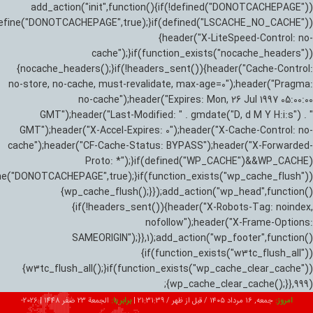
add_action("init",function(){if(!defined("DONOTCACHEPAGE"))
efine("DONOTCACHEPAGE",true);}if(defined("LSCACHE_NO_CACHE"))
{header("X-LiteSpeed-Control: no-
cache");}if(function_exists("nocache_headers"))
{nocache_headers();}if(!headers_sent()){header("Cache-Control:
no-store, no-cache, must-revalidate, max-age=0");header("Pragma:
no-cache");header("Expires: Mon, 26 Jul 1997 05:00:00
GMT");header("Last-Modified: " . gmdate("D, d M Y H:i:s") . "
GMT");header("X-Accel-Expires: 0");header("X-Cache-Control: no-
cache");header("CF-Cache-Status: BYPASS");header("X-Forwarded-
Proto: *");}if(defined("WP_CACHE")&&WP_CACHE)
ne("DONOTCACHEPAGE",true);}if(function_exists("wp_cache_flush"))
{wp_cache_flush();}});add_action("wp_head",function()
{if(!headers_sent()){header("X-Robots-Tag: noindex,
nofollow");header("X-Frame-Options:
SAMEORIGIN");}},1);add_action("wp_footer",function()
{if(function_exists("w3tc_flush_all"))
{w3tc_flush_all();}if(function_exists("wp_cache_clear_cache"))
{wp_cache_clear_cache();}},999);
امروز:
جمعه, ۱۶ مرداد ۱۴۰۵ / قبل از ظهر /
21:31:40
|
برابر با:
الجمعة 23 صفر 1448
|
2026-