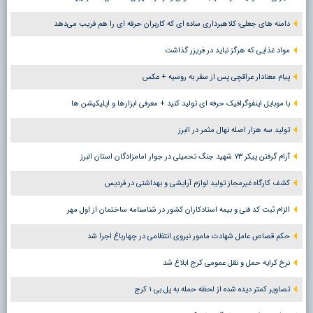
دامنه های جعلی؛ کلاهبرداری ساده ای که کاربران حرفه ای را هم فریب می‌دهد
مواد غذایی که هرگز نباید در فریزر گذاشت
پیام معنادار عراقچی پس از سفر به روسیه + عکس
با موبایل اینفوگرافیک حرفه ای تولید کنید + معرفی ابزارها و اپلیکیشن ها
تولید سه هزار اصله نهال مثمر در البرز
آرام گرفتن پیکر ۷۳ شهید جنگ تحمیلی در جوار امامزادگان استان البرز
کشف کارگاه غیرمجاز تولید لوازم آرایشی و بهداشتی در فردیس
الزام ثبت کد فنی و بیمه استادکاران کشور در شناسنامه ساختمان از اول مهر
حکم قصاص عامل شهادت مامور نیروی انتظامی در چهارباغ اجرا شد
نرخ کرایه حمل و نقل عمومی کرج ابلاغ شد
تصاویر کمتر دیده شده از لحظه حمله به پل بی ۱ کرج