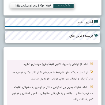
https://karajrasa.ir/?p=7159
لینک کوتاه خبر:
آخرین اخبار
پربیننده ترین های
لطفا از نوشتن با حروف لاتین (فینگلیش) خودداری نمایید.
از ارسال دیدگاه های نامرتبط با متن خبر،تکرار نظر دیگران،توهین به
سایر کاربران و ارسال متن های طولانی خودداری نمایید.
لطفا نظرات بدون بی احترامی ، افترا و توهین به مسٔولان، اقلیت
ها، قومیت ها و ... باشد و به طور کلی مغایرتی با اصول اخلاقی و قوانین
کشور نداشته باشد.