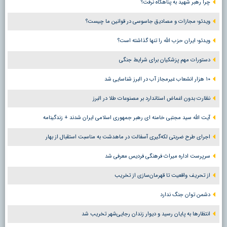
چرا رهبر شهید به پناهگاه نرفت؟
ویدئو؛ مجازات و مصادیق جاسوسی در قوانین ما چیست؟
ویدئو؛ ایران حزب الله را تنها گذاشته است؟
دستورات مهم پزشکیان برای شرایط جنگی
۱۰ هزار انشعاب غیرمجاز آب در البرز شناسایی شد
نظارت بدون اغماض استاندارد بر مصنوعات طلا در البرز
آیت الله سید مجتبی خامنه ای رهبر جمهوری اسلامی ایران شدند + زندگینامه
اجرای طرح ضربتی لکه‌گیری آسفالت در ماهدشت به مناسبت استقبال از بهار
سرپرست اداره میراث فرهنگی فردیس معرفی شد
از تحریف واقعیت تا قهرمان‌سازی از تخریب
دشمن توان جنگ ندارد
انتظارها به پایان رسید و دیوار زندان رجایی‌شهر تخریب شد