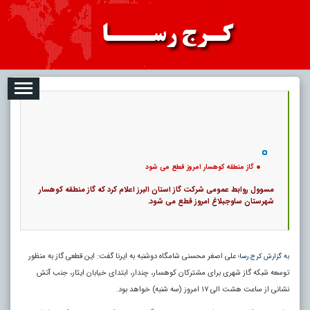
08-07
تبلیغات
درباره ما
ارتباط با ما
RSS
|
کد خبر:
7159 |
گاز منطقه کوهسار امروز قطع می شود
|
16
تاریخ انتشار :
۱۶ مرداد ۱۴۰۵ - ۲:۰۱ |
۰
پ
گاز منطقه کوهسار امروز قطع می شود
مسوول روابط عمومی شرکت گاز استان البرز اعلام کرد که گاز منطقه کوهسار
شهرستان ساوجبلاغ امروز قطع می شود.
؛ علی اصغر محسنی شامگاه دوشنبه به ایرنا گفت: این قطعی گاز به منظور
به گزارش کرج رسا
توسعه شبکه گاز شهری برای مشترکان کوهسار، چندار، ابتدای خیابان ایثار، جنب آتش
نشانی از ساعت هشت الی ۱۷ امروز (سه شنبه) خواهد بود.