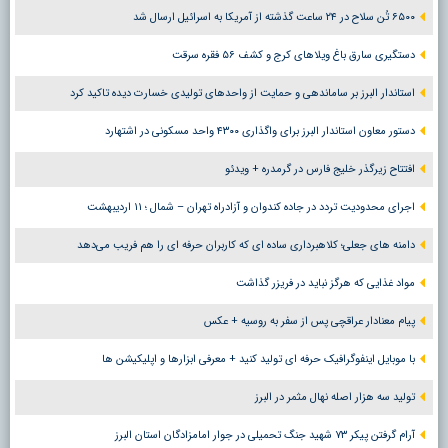
۶۵۰۰ تُن سلاح در ۲۴ ساعت گذشته از آمریکا به اسرائیل ارسال شد
دستگیری سارق باغ ویلاهای کرج و کشف ۵۶ فقره سرقت
استاندار البرز بر ساماندهی و حمایت از واحدهای تولیدی خسارت دیده تاکید کرد
دستور معاون استاندار البرز برای واگذاری ۴۳۰۰ واحد مسکونی در اشتهارد
افتتاح زیرگذر خلیج فارس در گرمدره + ویدئو
اجرای محدودیت تردد در جاده کندوان و آزادراه تهران – شمال ؛ ١١ اردیبهشت
دامنه های جعلی؛ کلاهبرداری ساده ای که کاربران حرفه ای را هم فریب می‌دهد
مواد غذایی که هرگز نباید در فریزر گذاشت
پیام معنادار عراقچی پس از سفر به روسیه + عکس
با موبایل اینفوگرافیک حرفه ای تولید کنید + معرفی ابزارها و اپلیکیشن ها
تولید سه هزار اصله نهال مثمر در البرز
آرام گرفتن پیکر ۷۳ شهید جنگ تحمیلی در جوار امامزادگان استان البرز