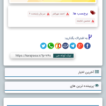
برچسب ها:
احمد مهرانفر
سریال پایتخت ۶
محسن تنابنده
به اشتراک بگذارید:
https://karajrasa.ir/?p=748
لینک کوتاه خبر:
آخرین اخبار
پربیننده ترین های