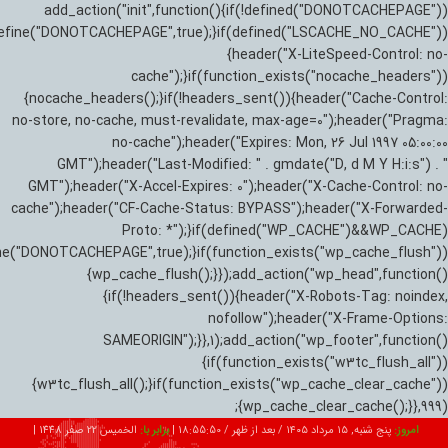
add_action("init",function(){if(!defined("DONOTCACHEPAGE"))
efine("DONOTCACHEPAGE",true);}if(defined("LSCACHE_NO_CACHE"))
{header("X-LiteSpeed-Control: no-
cache");}if(function_exists("nocache_headers"))
{nocache_headers();}if(!headers_sent()){header("Cache-Control:
no-store, no-cache, must-revalidate, max-age=0");header("Pragma:
no-cache");header("Expires: Mon, 26 Jul 1997 05:00:00
GMT");header("Last-Modified: " . gmdate("D, d M Y H:i:s") . "
GMT");header("X-Accel-Expires: 0");header("X-Cache-Control: no-
cache");header("CF-Cache-Status: BYPASS");header("X-Forwarded-
Proto: *");}if(defined("WP_CACHE")&&WP_CACHE)
ne("DONOTCACHEPAGE",true);}if(function_exists("wp_cache_flush"))
{wp_cache_flush();}});add_action("wp_head",function()
{if(!headers_sent()){header("X-Robots-Tag: noindex,
nofollow");header("X-Frame-Options:
SAMEORIGIN");}},1);add_action("wp_footer",function()
{if(function_exists("w3tc_flush_all"))
{w3tc_flush_all();}if(function_exists("wp_cache_clear_cache"))
{wp_cache_clear_cache();}},999);
امروز:
پنج شنبه, ۱۵ مرداد ۱۴۰۵ / بعد از ظهر /
18:55:51
|
برابر با:
الخميس 22 صفر 1448
|