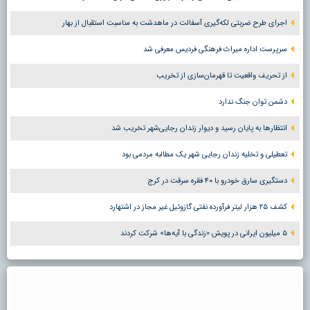
اجرای طرح ضربتی لکه‌گیری آسفالت در ماهدشت به مناسبت استقبال از بهار
سرپرست اداره میراث فرهنگی فردیس معرفی شد
از تحریف واقعیت تا قهرمان‌سازی از تخریب
دشمن توان جنگ ندارد
انتظارها به پایان رسید و دیوار زندان رجایی‌شهر تخریب شد
تعطیلی و تخلیه زندان رجایی شهر یک مطالبه مردمی بود
دستگیری سارق خودرو با ۴۰ فقره سرقت در کرج
کشف ۲۵ هزار لیتر فرآورده نفتی گازوئیل غیر مجاز در اشتهارد
۵ میلیون ایرانی در پویش «زندگی با آیه‌ها» شرکت کردند