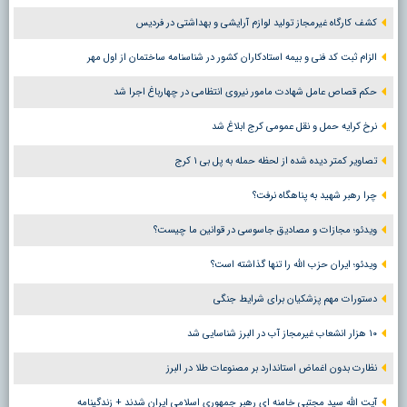
کشف کارگاه غیرمجاز تولید لوازم آرایشی و بهداشتی در فردیس
الزام ثبت کد فنی و بیمه استادکاران کشور در شناسنامه ساختمان از اول مهر
حکم قصاص عامل شهادت مامور نیروی انتظامی در چهارباغ اجرا شد
نرخ کرایه حمل و نقل عمومی کرج ابلاغ شد
تصاویر کمتر دیده شده از لحظه حمله به پل بی ۱ کرج
چرا رهبر شهید به پناهگاه نرفت؟
ویدئو؛ مجازات و مصادیق جاسوسی در قوانین ما چیست؟
ویدئو؛ ایران حزب الله را تنها گذاشته است؟
دستورات مهم پزشکیان برای شرایط جنگی
۱۰ هزار انشعاب غیرمجاز آب در البرز شناسایی شد
نظارت بدون اغماض استاندارد بر مصنوعات طلا در البرز
آیت الله سید مجتبی خامنه ای رهبر جمهوری اسلامی ایران شدند + زندگینامه