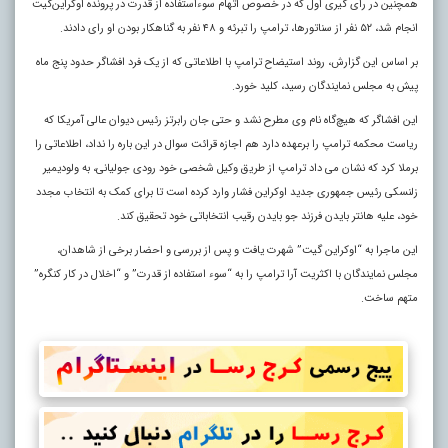
همچنین در رای گیری اول که در خصوص اتهام سوءاستفاده از قدرت در پرونده اوکراین‌گیت
انجام شد، ۵۲ نفر از سناتورها، ترامپ را تبرئه و ۴۸ نفر به گناهکار بودن او رای دادند.
بر اساس این گزارش، روند استیضاح ترامپ با اطلاعاتی که از یک فرد افشاگر حدود پنج ماه
پیش به مجلس نمایندگان رسید، کلید خورد.
این افشاگر که هیچ‌گاه نام وی مطرح نشد و حتی جان رابرتز رئیس دیوان عالی آمریکا که
ریاست محکمه ترامپ را برعهده دارد هم اجازه قرائت سوال در این باره را نداد، اطلاعاتی را
برملا کرد که نشان می داد ترامپ از طریق وکیل شخصی خود رودی جولیانی، به ولودیمیر
زلنسکی رئیس جمهوری جدید اوکراین فشار وارد کرده است تا برای کمک به انتخاب مجدد
خود، علیه هانتر بایدن فرزند جو بایدن رقیب انتخاباتی خود تحقیق کند.
این ماجرا به “اوکراین گیت” شهرت یافت و پس از بررسی و احضار برخی از شاهدان،
مجلس نمایندگان با اکثریت آرا ترامپ را به “سوء استفاده از قدرت” و “اخلال در کار کنگره”
متهم ساخت.