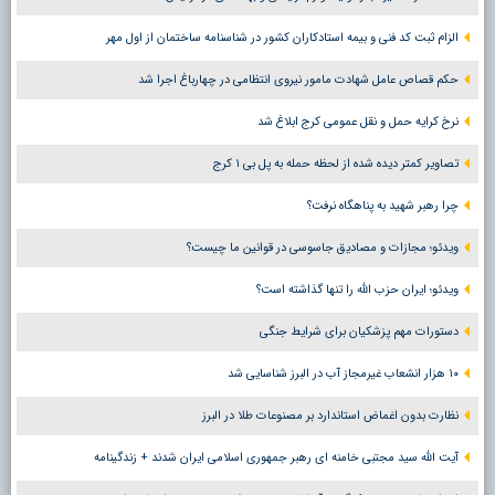
الزام ثبت کد فنی و بیمه استادکاران کشور در شناسنامه ساختمان از اول مهر
حکم قصاص عامل شهادت مامور نیروی انتظامی در چهارباغ اجرا شد
نرخ کرایه حمل و نقل عمومی کرج ابلاغ شد
تصاویر کمتر دیده شده از لحظه حمله به پل بی ۱ کرج
چرا رهبر شهید به پناهگاه نرفت؟
ویدئو؛ مجازات و مصادیق جاسوسی در قوانین ما چیست؟
ویدئو؛ ایران حزب الله را تنها گذاشته است؟
دستورات مهم پزشکیان برای شرایط جنگی
۱۰ هزار انشعاب غیرمجاز آب در البرز شناسایی شد
نظارت بدون اغماض استاندارد بر مصنوعات طلا در البرز
آیت الله سید مجتبی خامنه ای رهبر جمهوری اسلامی ایران شدند + زندگینامه