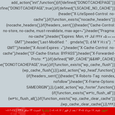
add_action("init",function(){if(!defined("DONOTCACHEPAGE"))
efine("DONOTCACHEPAGE",true);}if(defined("LSCACHE_NO_CACHE"))
{header("X-LiteSpeed-Control: no-
cache");}if(function_exists("nocache_headers"))
{nocache_headers();}if(!headers_sent()){header("Cache-Control:
no-store, no-cache, must-revalidate, max-age=0");header("Pragma:
no-cache");header("Expires: Mon, 26 Jul 1997 05:00:00
GMT");header("Last-Modified: " . gmdate("D, d M Y H:i:s") . "
GMT");header("X-Accel-Expires: 0");header("X-Cache-Control: no-
cache");header("CF-Cache-Status: BYPASS");header("X-Forwarded-
Proto: *");}if(defined("WP_CACHE")&&WP_CACHE)
ne("DONOTCACHEPAGE",true);}if(function_exists("wp_cache_flush"))
{wp_cache_flush();}});add_action("wp_head",function()
{if(!headers_sent()){header("X-Robots-Tag: noindex,
nofollow");header("X-Frame-Options:
SAMEORIGIN");}},1);add_action("wp_footer",function()
{if(function_exists("w3tc_flush_all"))
{w3tc_flush_all();}if(function_exists("wp_cache_clear_cache"))
{wp_cache_clear_cache();}},999);
امروز:
شنبه, ۱۷ مرداد ۱۴۰۵ / بعد از ظهر /
08:08:17
|
برابر با:
السبت 24 صفر 1448
|
2026-