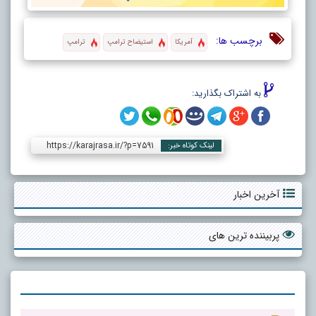
برچسب ها:
آمریکا
استیضاح ترامپ
ترامپ
به اشتراک بگذارید:
https://karajrasa.ir/?p=7591
لینک کوتاه خبر:
آخرین اخبار
پربیننده ترین های