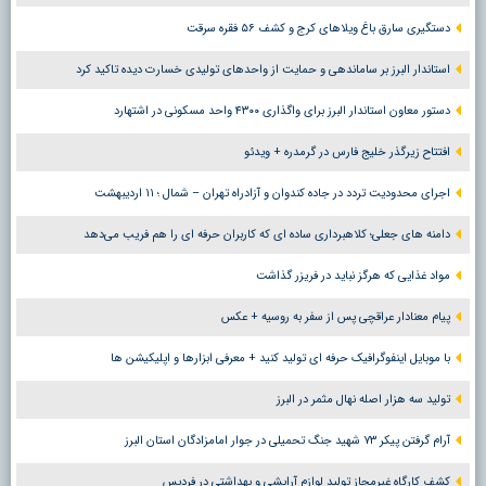
دستگیری سارق باغ ویلاهای کرج و کشف ۵۶ فقره سرقت
استاندار البرز بر ساماندهی و حمایت از واحدهای تولیدی خسارت دیده تاکید کرد
دستور معاون استاندار البرز برای واگذاری ۴۳۰۰ واحد مسکونی در اشتهارد
افتتاح زیرگذر خلیج فارس در گرمدره + ویدئو
اجرای محدودیت تردد در جاده کندوان و آزادراه تهران – شمال ؛ ١١ اردیبهشت
دامنه های جعلی؛ کلاهبرداری ساده ای که کاربران حرفه ای را هم فریب می‌دهد
مواد غذایی که هرگز نباید در فریزر گذاشت
پیام معنادار عراقچی پس از سفر به روسیه + عکس
با موبایل اینفوگرافیک حرفه ای تولید کنید + معرفی ابزارها و اپلیکیشن ها
تولید سه هزار اصله نهال مثمر در البرز
آرام گرفتن پیکر ۷۳ شهید جنگ تحمیلی در جوار امامزادگان استان البرز
کشف کارگاه غیرمجاز تولید لوازم آرایشی و بهداشتی در فردیس