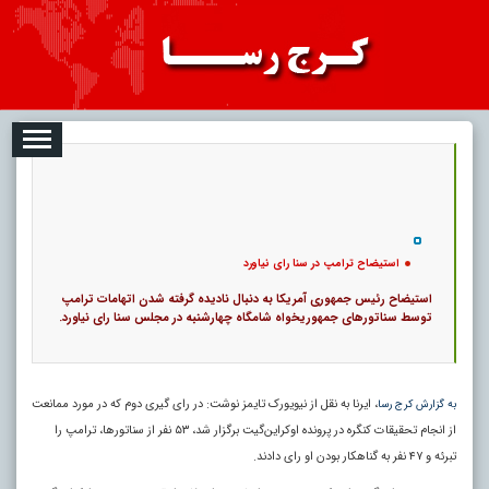
08-08
تبلیغات
درباره ما
ارتباط با ما
RSS
|
کد خبر:
7591 |
استیضاح ترامپ در سنا رای نیاورد
|
18
تاریخ انتشار :
۱۷ مرداد ۱۴۰۵ - ۱۲:۳۸ |
۰
پ
استیضاح ترامپ در سنا رای نیاورد
استیضاح رئیس جمهوری آمریکا به دنبال نادیده گرفته شدن اتهامات ترامپ
توسط سناتورهای جمهوریخواه شامگاه چهارشنبه در مجلس سنا رای نیاورد.
، ایرنا به نقل از نیویورک تایمز نوشت: در رای گیری دوم که در مورد ممانعت
به گزارش کرج رسا
از انجام تحقیقات کنگره در پرونده اوکراین‌گیت برگزار شد، ۵۳ نفر از سناتورها، ترامپ را
تبرئه و ۴۷ نفر به گناهکار بودن او رای دادند.