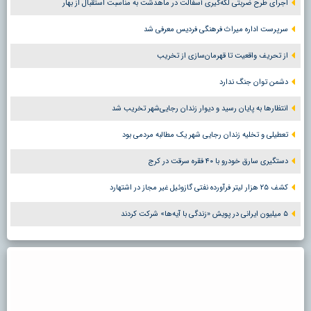
اجرای طرح ضربتی لکه‌گیری آسفالت در ماهدشت به مناسبت استقبال از بهار
سرپرست اداره میراث فرهنگی فردیس معرفی شد
از تحریف واقعیت تا قهرمان‌سازی از تخریب
دشمن توان جنگ ندارد
انتظارها به پایان رسید و دیوار زندان رجایی‌شهر تخریب شد
تعطیلی و تخلیه زندان رجایی شهر یک مطالبه مردمی بود
دستگیری سارق خودرو با ۴۰ فقره سرقت در کرج
کشف ۲۵ هزار لیتر فرآورده نفتی گازوئیل غیر مجاز در اشتهارد
۵ میلیون ایرانی در پویش «زندگی با آیه‌ها» شرکت کردند