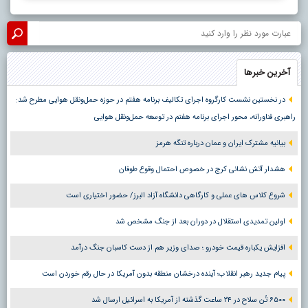
آخرین خبرها
در نخستین نشست کارگروه اجرای تکالیف برنامه هفتم در حوزه حمل‌ونقل هوایی مطرح شد:
راهبری فناورانه، محور اجرای برنامه هفتم در توسعه حمل‌ونقل هوایی
بیانیه مشترک ایران و عمان درباره تنگه هرمز
هشدار آتش نشانی کرج در خصوص احتمال وقوع طوفان
شروع کلاس های عملی و کارگاهی دانشگاه آزاد البرز/ حضور اختیاری است
اولین تمدیدی استقلال در دوران بعد از جنگ مشخص شد
افزایش یکباره قیمت خودرو ؛ صدای وزیر هم از دست کاسبان جنگ درآمد
پیام جدید رهبر انقلاب؛ آینده درخشان منطقه بدون آمریکا در حال رقم خوردن است
۶۵۰۰ تُن سلاح در ۲۴ ساعت گذشته از آمریکا به اسرائیل ارسال شد