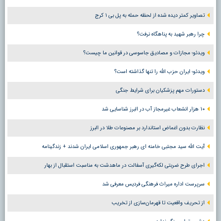
تصاویر کمتر دیده شده از لحظه حمله به پل بی ۱ کرج
چرا رهبر شهید به پناهگاه نرفت؟
ویدئو؛ مجازات و مصادیق جاسوسی در قوانین ما چیست؟
ویدئو؛ ایران حزب الله را تنها گذاشته است؟
دستورات مهم پزشکیان برای شرایط جنگی
۱۰ هزار انشعاب غیرمجاز آب در البرز شناسایی شد
نظارت بدون اغماض استاندارد بر مصنوعات طلا در البرز
آیت الله سید مجتبی خامنه ای رهبر جمهوری اسلامی ایران شدند + زندگینامه
اجرای طرح ضربتی لکه‌گیری آسفالت در ماهدشت به مناسبت استقبال از بهار
سرپرست اداره میراث فرهنگی فردیس معرفی شد
از تحریف واقعیت تا قهرمان‌سازی از تخریب