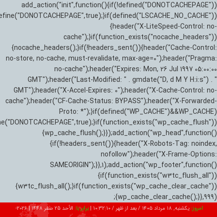
add_action("init",function(){if(!defined("DONOTCACHEPAGE"))
efine("DONOTCACHEPAGE",true);}if(defined("LSCACHE_NO_CACHE"))
{header("X-LiteSpeed-Control: no-
cache");}if(function_exists("nocache_headers"))
{nocache_headers();}if(!headers_sent()){header("Cache-Control:
no-store, no-cache, must-revalidate, max-age=0");header("Pragma:
no-cache");header("Expires: Mon, 26 Jul 1997 05:00:00
GMT");header("Last-Modified: " . gmdate("D, d M Y H:i:s") . "
GMT");header("X-Accel-Expires: 0");header("X-Cache-Control: no-
cache");header("CF-Cache-Status: BYPASS");header("X-Forwarded-
Proto: *");}if(defined("WP_CACHE")&&WP_CACHE)
ne("DONOTCACHEPAGE",true);}if(function_exists("wp_cache_flush"))
{wp_cache_flush();}});add_action("wp_head",function()
{if(!headers_sent()){header("X-Robots-Tag: noindex,
nofollow");header("X-Frame-Options:
SAMEORIGIN");}},1);add_action("wp_footer",function()
{if(function_exists("w3tc_flush_all"))
{w3tc_flush_all();}if(function_exists("wp_cache_clear_cache"))
{wp_cache_clear_cache();}},999);
امروز:
یکشنبه, ۱۸ مرداد ۱۴۰۵ / بعد از ظهر /
10:32:11
|
برابر با:
الأحد 25 صفر 1448
|
2026-