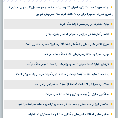
در نخستین نشست کارگروه اجرای تکالیف برنامه هفتم در حوزه حمل‌ونقل هوایی مطرح شد:
راهبری فناورانه، محور اجرای برنامه هفتم در توسعه حمل‌ونقل هوایی
بیانیه مشترک ایران و عمان درباره تنگه هرمز
هشدار آتش نشانی کرج در خصوص احتمال وقوع طوفان
شروع کلاس های عملی و کارگاهی دانشگاه آزاد البرز/ حضور اختیاری است
اولین تمدیدی استقلال در دوران بعد از جنگ مشخص شد
افزایش یکباره قیمت خودرو ؛ صدای وزیر هم از دست کاسبان جنگ درآمد
پیام جدید رهبر انقلاب؛ آینده درخشان منطقه بدون آمریکا در حال رقم خوردن است
۶۵۰۰ تُن سلاح در ۲۴ ساعت گذشته از آمریکا به اسرائیل ارسال شد
دستگیری سارق باغ ویلاهای کرج و کشف ۵۶ فقره سرقت
استاندار البرز بر ساماندهی و حمایت از واحدهای تولیدی خسارت دیده تاکید کرد
دستور معاون استاندار البرز برای واگذاری ۴۳۰۰ واحد مسکونی در اشتهارد