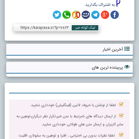
به اشتراک بگذارید:
https://karajrasa.ir/?p=7823
لینک کوتاه خبر:
آخرین اخبار
پربیننده ترین های
لطفا از نوشتن با حروف لاتین (فینگلیش) خودداری نمایید.
از ارسال دیدگاه های نامرتبط با متن خبر،تکرار نظر دیگران،توهین به
سایر کاربران و ارسال متن های طولانی خودداری نمایید.
لطفا نظرات بدون بی احترامی ، افترا و توهین به مسٔولان، اقلیت