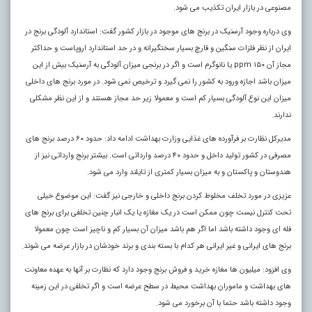
مصنوعی در بازار ایران تکذیب می شود.
وی درباره وجود آرسنیک در برنج های موجود در بازار کشور گفت: استاندارد آلودگی برنج در
ایران از نظر فلزات سنگین و قارچ بسیار سختگیرانه و در حد استاندارد اروپاست و حداکثر
مجاز آن ۱۵۰ ppm یا نانوگرم است و اگر در برنجی میزان آلودگی به آرسنیک بیش از این
میزان باشد اجازه ورود به کشور را نمی گیرد و ترخیص نمی شود. در مورد برنج های داخلی
میزان این نوع آلودگی بسیار کم است و معمولا زیر حد مجاز هستند و از این نظر مشکلی
ندارند.
مدیرکل نظارت بر فرآورده های غذایی وزارت بهداشت ادامه داد: حدود ۶۰ درصد برنج های
مصرفی در کشور تولید داخل و حدود ۴۰ درصد وارداتی است. بیشتر برنج وارداتی نیز از
هندوستان و پاکستان و به میزان بسیار کمتری از تایلند وارد می شود
.
عزیزی در مورد تخلف مخلوط کردن برنج داخلی و خارجی نیز گفت: این موضوع خیلی
تحت کنترل نیست چون ممکن است در یک مغازه یا یک انبار چنین تخلفی برای برنج های
فله ای وجود داشته باشد اما اگر هم باشد میزان آن بسیار کم و ناچیز است چون معمولا
برنج های ایرانی و غیر ایرانی هر کدام با بسته بندی و برند خودشان در بازار عرضه می شوند.
وی افزود: میلیون ها مغازه خرید و فروش برنج وجود دارد که نظارت بر آنها به عهده معاونت
های بهداشت و ماموران بهداشت محیط در سطح عرضه است و اگر تخلفی در این زمینه
وجود داشته باشد حتما با آن برخورد می شود.