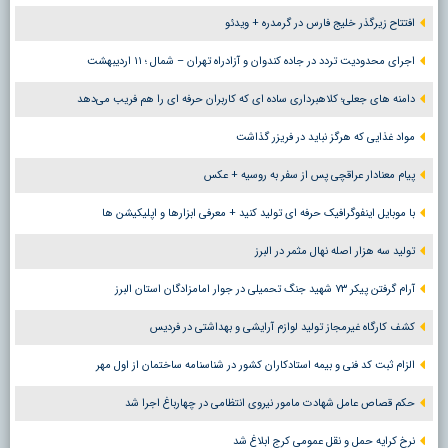
افتتاح زیرگذر خلیج فارس در گرمدره + ویدئو
اجرای محدودیت تردد در جاده کندوان و آزادراه تهران – شمال ؛ ١١ اردیبهشت
دامنه های جعلی؛ کلاهبرداری ساده ای که کاربران حرفه ای را هم فریب می‌دهد
مواد غذایی که هرگز نباید در فریزر گذاشت
پیام معنادار عراقچی پس از سفر به روسیه + عکس
با موبایل اینفوگرافیک حرفه ای تولید کنید + معرفی ابزارها و اپلیکیشن ها
تولید سه هزار اصله نهال مثمر در البرز
آرام گرفتن پیکر ۷۳ شهید جنگ تحمیلی در جوار امامزادگان استان البرز
کشف کارگاه غیرمجاز تولید لوازم آرایشی و بهداشتی در فردیس
الزام ثبت کد فنی و بیمه استادکاران کشور در شناسنامه ساختمان از اول مهر
حکم قصاص عامل شهادت مامور نیروی انتظامی در چهارباغ اجرا شد
نرخ کرایه حمل و نقل عمومی کرج ابلاغ شد