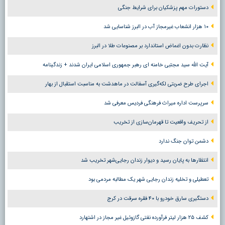
دستورات مهم پزشکیان برای شرایط جنگی
۱۰ هزار انشعاب غیرمجاز آب در البرز شناسایی شد
نظارت بدون اغماض استاندارد بر مصنوعات طلا در البرز
آیت الله سید مجتبی خامنه ای رهبر جمهوری اسلامی ایران شدند + زندگینامه
اجرای طرح ضربتی لکه‌گیری آسفالت در ماهدشت به مناسبت استقبال از بهار
سرپرست اداره میراث فرهنگی فردیس معرفی شد
از تحریف واقعیت تا قهرمان‌سازی از تخریب
دشمن توان جنگ ندارد
انتظارها به پایان رسید و دیوار زندان رجایی‌شهر تخریب شد
تعطیلی و تخلیه زندان رجایی شهر یک مطالبه مردمی بود
دستگیری سارق خودرو با ۴۰ فقره سرقت در کرج
کشف ۲۵ هزار لیتر فرآورده نفتی گازوئیل غیر مجاز در اشتهارد