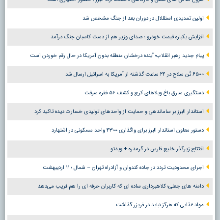
اولین تمدیدی استقلال در دوران بعد از جنگ مشخص شد
افزایش یکباره قیمت خودرو ؛ صدای وزیر هم از دست کاسبان جنگ درآمد
پیام جدید رهبر انقلاب؛ آینده درخشان منطقه بدون آمریکا در حال رقم خوردن است
۶۵۰۰ تُن سلاح در ۲۴ ساعت گذشته از آمریکا به اسرائیل ارسال شد
دستگیری سارق باغ ویلاهای کرج و کشف ۵۶ فقره سرقت
استاندار البرز بر ساماندهی و حمایت از واحدهای تولیدی خسارت دیده تاکید کرد
دستور معاون استاندار البرز برای واگذاری ۴۳۰۰ واحد مسکونی در اشتهارد
افتتاح زیرگذر خلیج فارس در گرمدره + ویدئو
اجرای محدودیت تردد در جاده کندوان و آزادراه تهران – شمال ؛ ١١ اردیبهشت
دامنه های جعلی؛ کلاهبرداری ساده ای که کاربران حرفه ای را هم فریب می‌دهد
مواد غذایی که هرگز نباید در فریزر گذاشت