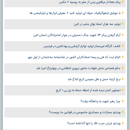
پیام معنادار عراقچی پس از سفر به روسیه + عکس
با موبایل اینفوگرافیک حرفه ای تولید کنید + معرفی ابزارها و اپلیکیشن ها
تولید سه هزار اصله نهال مثمر در البرز
آرام گرفتن پیکر ۷۳ شهید جنگ تحمیلی در جوار امامزادگان استان البرز
کشف کارگاه غیرمجاز تولید لوازم آرایشی و بهداشتی در فردیس
الزام ثبت کد فنی و بیمه استادکاران کشور در شناسنامه ساختمان از اول مهر
حکم قصاص عامل شهادت مامور نیروی انتظامی در چهارباغ اجرا شد
نرخ کرایه حمل و نقل عمومی کرج ابلاغ شد
تصاویر کمتر دیده شده از لحظه حمله به پل بی ۱ کرج
چرا رهبر شهید به پناهگاه نرفت؟
ویدئو؛ مجازات و مصادیق جاسوسی در قوانین ما چیست؟
ویدئو؛ ایران حزب الله را تنها گذاشته است؟