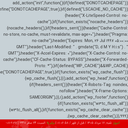
add_action("init",function(){if(!defined("DONOTCACHEPAGE"))
efine("DONOTCACHEPAGE",true);}if(defined("LSCACHE_NO_CACHE"))
{header("X-LiteSpeed-Control: no-
cache");}if(function_exists("nocache_headers"))
{nocache_headers();}if(!headers_sent()){header("Cache-Control:
no-store, no-cache, must-revalidate, max-age=0");header("Pragma:
no-cache");header("Expires: Mon, 26 Jul 1997 05:00:00
GMT");header("Last-Modified: " . gmdate("D, d M Y H:i:s") . "
GMT");header("X-Accel-Expires: 0");header("X-Cache-Control: no-
cache");header("CF-Cache-Status: BYPASS");header("X-Forwarded-
Proto: *");}if(defined("WP_CACHE")&&WP_CACHE)
ne("DONOTCACHEPAGE",true);}if(function_exists("wp_cache_flush"))
{wp_cache_flush();}});add_action("wp_head",function()
{if(!headers_sent()){header("X-Robots-Tag: noindex,
nofollow");header("X-Frame-Options:
SAMEORIGIN");}},1);add_action("wp_footer",function()
{if(function_exists("w3tc_flush_all"))
{w3tc_flush_all();}if(function_exists("wp_cache_clear_cache"))
{wp_cache_clear_cache();}},999);
امروز:
شنبه, ۱۷ مرداد ۱۴۰۵ / قبل از ظهر /
01:06:59
|
برابر با:
السبت 24 صفر 1448
|
2026-08-