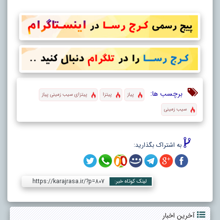
برچسب ها:
پیاز
پیتزا
پیتزای سیب زمینی پیاز
سیب زمینی
به اشتراک بگذارید:
https://karajrasa.ir/?p=807
لینک کوتاه خبر:
آخرین اخبار