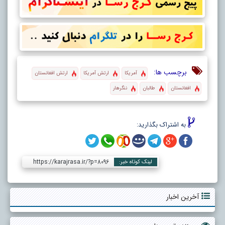
برچسب ها:
آمریکا
ارتش آمریکا
ارتش افغانستان
افغانستان
طالبان
ننگرهار
به اشتراک بگذارید:
https://karajrasa.ir/?p=8096
لینک کوتاه خبر:
آخرین اخبار