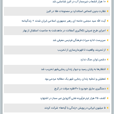
۱۰ هزار انشعاب غیرمجاز آب در البرز شناسایی شد
نظارت بدون اغماض استاندارد بر مصنوعات طلا در البرز
آیت الله سید مجتبی خامنه ای رهبر جمهوری اسلامی ایران شدند + زندگینامه
اجرای طرح ضربتی لکه‌گیری آسفالت در ماهدشت به مناسبت استقبال از بهار
سرپرست اداره میراث فرهنگی فردیس معرفی شد
از تحریف واقعیت تا قهرمان‌سازی از تخریب
دشمن توان جنگ ندارد
انتظارها به پایان رسید و دیوار زندان رجایی‌شهر تخریب شد
تعطیلی و تخلیه زندان رجایی شهر یک مطالبه مردمی بود
دستگیری سارق خودرو با ۴۰ فقره سرقت در کرج
کشف ۲۵ هزار لیتر فرآورده نفتی گازوئیل غیر مجاز در اشتهارد
۵ میلیون ایرانی در پویش «زندگی با آیه‌ها» شرکت کردند