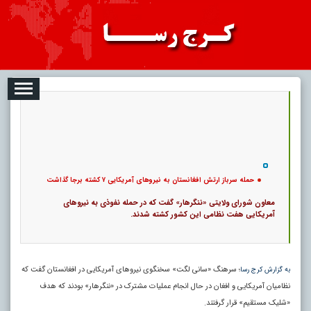
2026-08-06
تبلیغات
درباره ما
ارتباط با ما
RSS
|
کد خبر:
8096 |
27
حمله سرباز ارتش افغانستان به نیروهای آمریکایی ۷ کشته برجا گذاشت
|
431 بازدید
۰
پ
حمله سرباز ارتش افغانستان به نیروهای آمریکایی ۷ کشته برجا گذاشت
معاون شورای ولایتی «ننگرهار» گفت که در حمله نفوذی به نیروهای
آمریکایی هفت نظامی این کشور کشته شدند.
؛ سرهنگ «سانی لگت» سخنگوی نیروهای آمریکایی در افغانستان گفت که
به گزارش کرج رسا
نظامیان آمریکایی و افغان در حال انجام عملیات مشترک در «ننگرهار» بودند که هدف
«شلیک مستقیم» قرار گرفتند.