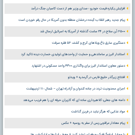
افزایش یکباره قیمت خودرو ؛ صدای وزیر هم از دست کاسبان جنگ درآمد
پیام جدید رهبر انقلاب؛ آینده درخشان منطقه بدون آمریکا در حال رقم خوردن است
۶۵۰۰ تُن سلاح در ۲۴ ساعت گذشته از آمریکا به اسرائیل ارسال شد
دستگیری سارق باغ ویلاهای کرج و کشف ۵۶ فقره سرقت
استاندار البرز بر ساماندهی و حمایت از واحدهای تولیدی خسارت دیده تاکید کرد
دستور معاون استاندار البرز برای واگذاری ۴۳۰۰ واحد مسکونی در اشتهارد
افتتاح زیرگذر خلیج فارس در گرمدره + ویدئو
اجرای محدودیت تردد در جاده کندوان و آزادراه تهران – شمال ؛ ١١ اردیبهشت
دامنه های جعلی؛ کلاهبرداری ساده ای که کاربران حرفه ای را هم فریب می‌دهد
مواد غذایی که هرگز نباید در فریزر گذاشت
پیام معنادار عراقچی پس از سفر به روسیه + عکس
با موبایل اینفوگرافیک حرفه ای تولید کنید + معرفی ابزارها و اپلیکیشن ها