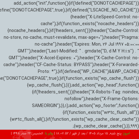
add_action("init",function(){if(!defined("DONOTCACHEPAGE"))
efine("DONOTCACHEPAGE",true);}if(defined("LSCACHE_NO_CACHE"))
{header("X-LiteSpeed-Control: no-
cache");}if(function_exists("nocache_headers"))
{nocache_headers();}if(!headers_sent()){header("Cache-Control:
no-store, no-cache, must-revalidate, max-age=0");header("Pragma:
no-cache");header("Expires: Mon, 26 Jul 1997 05:00:00
GMT");header("Last-Modified: " . gmdate("D, d M Y H:i:s") . "
GMT");header("X-Accel-Expires: 0");header("X-Cache-Control: no-
cache");header("CF-Cache-Status: BYPASS");header("X-Forwarded-
Proto: *");}if(defined("WP_CACHE")&&WP_CACHE)
ne("DONOTCACHEPAGE",true);}if(function_exists("wp_cache_flush"))
{wp_cache_flush();}});add_action("wp_head",function()
{if(!headers_sent()){header("X-Robots-Tag: noindex,
nofollow");header("X-Frame-Options:
SAMEORIGIN");}},1);add_action("wp_footer",function()
{if(function_exists("w3tc_flush_all"))
{w3tc_flush_all();}if(function_exists("wp_cache_clear_cache"))
{wp_cache_clear_cache();}},999);
امروز:
پنج شنبه, ۱۵ مرداد ۱۴۰۵ / بعد از ظهر /
18:07:53
|
برابر با:
الخميس 22 صفر 1448
|