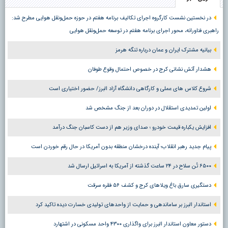
در نخستین نشست کارگروه اجرای تکالیف برنامه هفتم در حوزه حمل‌ونقل هوایی مطرح شد:
راهبری فناورانه، محور اجرای برنامه هفتم در توسعه حمل‌ونقل هوایی
بیانیه مشترک ایران و عمان درباره تنگه هرمز
هشدار آتش نشانی کرج در خصوص احتمال وقوع طوفان
شروع کلاس های عملی و کارگاهی دانشگاه آزاد البرز/ حضور اختیاری است
اولین تمدیدی استقلال در دوران بعد از جنگ مشخص شد
افزایش یکباره قیمت خودرو ؛ صدای وزیر هم از دست کاسبان جنگ درآمد
پیام جدید رهبر انقلاب؛ آینده درخشان منطقه بدون آمریکا در حال رقم خوردن است
۶۵۰۰ تُن سلاح در ۲۴ ساعت گذشته از آمریکا به اسرائیل ارسال شد
دستگیری سارق باغ ویلاهای کرج و کشف ۵۶ فقره سرقت
استاندار البرز بر ساماندهی و حمایت از واحدهای تولیدی خسارت دیده تاکید کرد
دستور معاون استاندار البرز برای واگذاری ۴۳۰۰ واحد مسکونی در اشتهارد