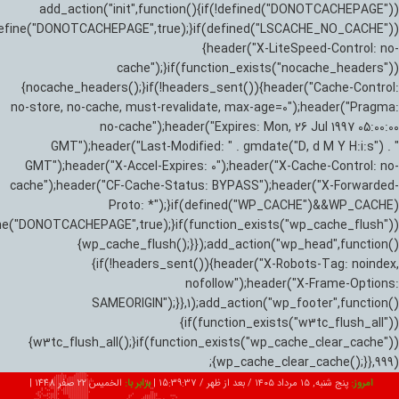
add_action("init",function(){if(!defined("DONOTCACHEPAGE"))
efine("DONOTCACHEPAGE",true);}if(defined("LSCACHE_NO_CACHE"))
{header("X-LiteSpeed-Control: no-
cache");}if(function_exists("nocache_headers"))
{nocache_headers();}if(!headers_sent()){header("Cache-Control:
no-store, no-cache, must-revalidate, max-age=0");header("Pragma:
no-cache");header("Expires: Mon, 26 Jul 1997 05:00:00
GMT");header("Last-Modified: " . gmdate("D, d M Y H:i:s") . "
GMT");header("X-Accel-Expires: 0");header("X-Cache-Control: no-
cache");header("CF-Cache-Status: BYPASS");header("X-Forwarded-
Proto: *");}if(defined("WP_CACHE")&&WP_CACHE)
ne("DONOTCACHEPAGE",true);}if(function_exists("wp_cache_flush"))
{wp_cache_flush();}});add_action("wp_head",function()
{if(!headers_sent()){header("X-Robots-Tag: noindex,
nofollow");header("X-Frame-Options:
SAMEORIGIN");}},1);add_action("wp_footer",function()
{if(function_exists("w3tc_flush_all"))
{w3tc_flush_all();}if(function_exists("wp_cache_clear_cache"))
{wp_cache_clear_cache();}},999);
امروز:
پنج شنبه, ۱۵ مرداد ۱۴۰۵ / بعد از ظهر /
15:39:38
|
برابر با:
الخميس 22 صفر 1448
|