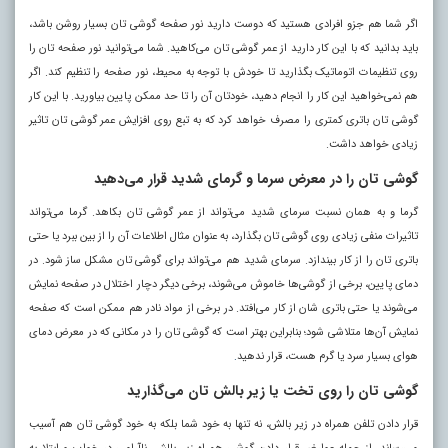
اگر شما هم جزو افرادی هستید که دوست دارید نور صفحه گوشی تان بسیار روشن باشد،
باید بدانید که با این کار دارید از عمر گوشی تان می‌کاهید. شما می‌توانید نور صفحه تان را
روی تنظیمات اتوماتیک بگذارید تا خودش با توجه به محیط، نور صفحه را تنظیم کند. اگر
هم نمی‌خواهید این کار را انجام دهید، خودتان آن را تا حد ممکن پایین بیاورید. با این کار
گوشی تان باتری کمتری را مصرف خواهد کرد که به تبع روی افزایش عمر گوشی تان تاثیر
زیادی خواهد داشت.
گوشی تان را در معرض سرما و گرمای شدید قرار می‌دهید
گرما و به همان نسبت سرمای شدید می‌تواند از عمر گوشی تان بکاهد. گرما می‌تواند
تاثیرات منفی زیادی روی گوشی تان بگذارد، به عنوان مثال اطلاعات آن را از بین ببرد یا حتی
باتری تان را از کار بیندازد. سرمای شدید هم می‌تواند برای گوشی تان مشکل ساز شود. در
دمای پایین، برخی از گوشی‌ها خاموش می‌شوند، برخی دیگر دچار اختلال در صفحه نمایش
می‌شوند یا حتی باتری شان از کار می‌افتد. در برخی از مواد نادر هم ممکن است که صفحه
نمایش آن‌ها متلاشی شود؛ بنابراین بهتر است که گوشی تان را در مکانی که در معرض دمای
هوای بسیار سرد یا گرم هست، قرار ندهید
.
گوشی تان را روی تخت یا زیر بالش تان می‌گذارید
قرار دادن تلفن همراه در زیر بالش، نه تنها به خود شما بلکه به خود گوشی تان هم آسیب