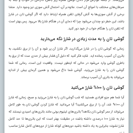
می‌رساند. از جمله عوارض قرار دادن گوشی همراه زیر بالش، ناآرامی در خواب و ابتلا به
سرطان‌های مختلف با امواج آن است. علاوه بر آن، احتمال آتش سوزی نیز وجود دارد. منشا
برخی از آتش سوزی‌ها به آتش گرفتن تلفن همراه ارتباط دارد که اگر گوشی تان در شارژ
باشد، این خطر دو چندان می‌شود چرا که دمای آن در هنگام شارژ بالا می‌رود. پس بهتر است
که تلفن تان را هنگام خواب از خود دور کنید.
گوشی تان را به مدت زیادی در شارژ نگه می‌دارید
زمانی که گوشی تان را در شارژ می‌گذارید، اگر شارژ آن پر شود و آن را از برق نکشید، به
باتری آن آسیب رسانده اید. شاید فکر کنید که دلیل آن فشار بیش از حدی ست که از برق به
باطری گوشی وارد می‌شود در حالی که اینطور نیست. واقعیت این است، رمانی که شما
گوشی تان را به شارژ می‌زنید، گوشی شما داغ می‌شود و همین گرمای بیش از اندازه
می‌تواند به باتری آن آسیب برساند.
گوشی تان را ۱۰۰% شارژ می‌کنید
آیا شما هم جزو افرادی هستید که شب گوشی تان را به شارژ می‌زنید و صبح، زمانی که شارژ
آن ۱۰۰% شد، آن را از برق می‌کشید؟ آیا می‌دانید که شارژ کردن گوشی تان به طور کامل
می‌تواند از عمر گوشی تان بکاهد؟ باتری‌های لیتیوم یونی مانند باتری‌های اسیدی نیستند که
نیاز به شارژ ۱۰۰ درصدی داشته باشند؛ در حقیقت بهتر است که این باتری‌ها تا حد کامل
شارژ نشوند؛ بنابراین به یاد داشته باشید دوره‌های کوتاه شارژ از دوره‌های کامل شارژ مناسب