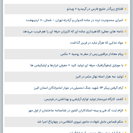
افتتاح زیرگذر خلیج فارس در گرمدره + ویدئو
اجرای محدودیت تردد در جاده کندوان و آزادراه تهران – شمال ؛ ١١ اردیبهشت
دامنه های جعلی؛ کلاهبرداری ساده ای که کاربران حرفه ای را هم فریب می‌دهد
مواد غذایی که هرگز نباید در فریزر گذاشت
پیام معنادار عراقچی پس از سفر به روسیه + عکس
با موبایل اینفوگرافیک حرفه ای تولید کنید + معرفی ابزارها و اپلیکیشن ها
تولید سه هزار اصله نهال مثمر در البرز
آرام گرفتن پیکر ۷۳ شهید جنگ تحمیلی در جوار امامزادگان استان البرز
کشف کارگاه غیرمجاز تولید لوازم آرایشی و بهداشتی در فردیس
الزام ثبت کد فنی و بیمه استادکاران کشور در شناسنامه ساختمان از اول مهر
حکم قصاص عامل شهادت مامور نیروی انتظامی در چهارباغ اجرا شد