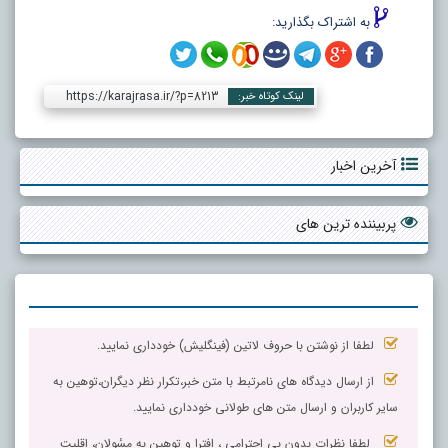
به اشتراک بگذارید:
https://karajrasa.ir/?p=8213
لینک کوتاه خبر:
آخرین اخبار
پربیننده ترین های
لطفا از نوشتن با حروف لاتین (فینگلیش) خودداری نمایید.
از ارسال دیدگاه های نامرتبط با متن خبر،تکرار نظر دیگران،توهین به
سایر کاربران و ارسال متن های طولانی خودداری نمایید.
لطفا نظرات بدون بی احترامی ، افترا و توهین به مسٔولان، اقلیت