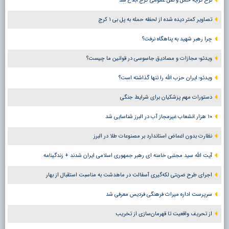
نرخ کرایه حمل و نقل عمومی کرج ابلاغ شد
تصاویر کمتر دیده شده از لحظه حمله به پل بی ۱ کرج
چرا رهبر شهید به پناهگاه نرفت؟
ویدئو؛ مجازات و مصادیق جاسوسی در قوانین ما چیست؟
ویدئو؛ ایران حزب الله را تنها گذاشته است؟
دستورات مهم پزشکیان برای شرایط جنگی
۱۰ هزار انشعاب غیرمجاز آب در البرز شناسایی شد
نظارت بدون اغماض استاندارد بر مصنوعات طلا در البرز
آیت الله سید مجتبی خامنه ای رهبر جمهوری اسلامی ایران شدند + زندگینامه
اجرای طرح ضربتی لکه‌گیری آسفالت در ماهدشت به مناسبت استقبال از بهار
سرپرست اداره میراث فرهنگی فردیس معرفی شد
از تحریف واقعیت تا قهرمان‌سازی از تخریب