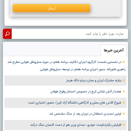
آخرین خبرها
در نخستین نشست کارگروه اجرای تکالیف برنامه هفتم در حوزه حمل‌ونقل هوایی مطرح شد:
راهبری فناورانه، محور اجرای برنامه هفتم در توسعه حمل‌ونقل هوایی
بیانیه مشترک ایران و عمان درباره تنگه هرمز
هشدار آتش نشانی کرج در خصوص احتمال وقوع طوفان
شروع کلاس های عملی و کارگاهی دانشگاه آزاد البرز/ حضور اختیاری است
اولین تمدیدی استقلال در دوران بعد از جنگ مشخص شد
افزایش یکباره قیمت خودرو ؛ صدای وزیر هم از دست کاسبان جنگ درآمد