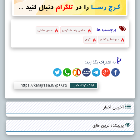
برچسب ها:
حاجی رضا شاکرمی
حسن مددی
دیوانعالی کشور
کرج
به اشتراک بگذارید:
https://karajrasa.ir/?p=825
لینک کوتاه خبر:
آخرین اخبار
پربیننده ترین های