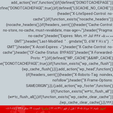
add_action("init",function(){if(!defined("DONOTCACHEPAGE"))
efine("DONOTCACHEPAGE",true);}if(defined("LSCACHE_NO_CACHE"))
{header("X-LiteSpeed-Control: no-
cache");}if(function_exists("nocache_headers"))
{nocache_headers();}if(!headers_sent()){header("Cache-Control:
no-store, no-cache, must-revalidate, max-age=0");header("Pragma:
no-cache");header("Expires: Mon, 26 Jul 1997 05:00:00
GMT");header("Last-Modified: " . gmdate("D, d M Y H:i:s") . "
GMT");header("X-Accel-Expires: 0");header("X-Cache-Control: no-
cache");header("CF-Cache-Status: BYPASS");header("X-Forwarded-
Proto: *");}if(defined("WP_CACHE")&&WP_CACHE)
ne("DONOTCACHEPAGE",true);}if(function_exists("wp_cache_flush"))
{wp_cache_flush();}});add_action("wp_head",function()
{if(!headers_sent()){header("X-Robots-Tag: noindex,
nofollow");header("X-Frame-Options:
SAMEORIGIN");}},1);add_action("wp_footer",function()
{if(function_exists("w3tc_flush_all"))
{w3tc_flush_all();}if(function_exists("wp_cache_clear_cache"))
{wp_cache_clear_cache();}},999);
امروز:
شنبه, ۱۷ مرداد ۱۴۰۵ / قبل از ظهر /
22:08:50
|
برابر با:
السبت 24 صفر 1448
|
2026-08-