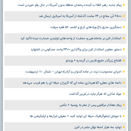
پیام جدید رهبر انقلاب؛ آینده درخشان منطقه بدون آمریکا در حال رقم خوردن است
۶۵۰۰ تُن سلاح در ۲۴ ساعت گذشته از آمریکا به اسرائیل ارسال شد
دستگیری سارق باغ ویلاهای کرج و کشف ۵۶ فقره سرقت
استاندار البرز بر ساماندهی و حمایت از واحدهای تولیدی خسارت دیده تاکید کرد
دستور معاون استاندار البرز برای واگذاری ۴۳۰۰ واحد مسکونی در اشتهارد
افتتاح زیرگذر خلیج فارس در گرمدره + ویدئو
اجرای محدودیت تردد در جاده کندوان و آزادراه تهران – شمال ؛ ١١ اردیبهشت
دامنه های جعلی؛ کلاهبرداری ساده ای که کاربران حرفه ای را هم فریب می‌دهد
مواد غذایی که هرگز نباید در فریزر گذاشت
پیام معنادار عراقچی پس از سفر به روسیه + عکس
با موبایل اینفوگرافیک حرفه ای تولید کنید + معرفی ابزارها و اپلیکیشن ها
تولید سه هزار اصله نهال مثمر در البرز