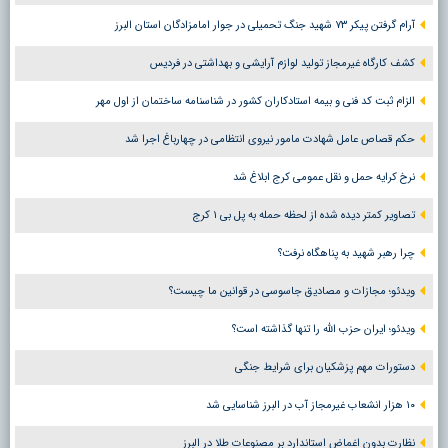
آرام گرفتن پیکر ۷۳ شهید جنگ تحمیلی در جوار امامزادگان استان البرز
کشف کارگاه غیرمجاز تولید لوازم آرایشی و بهداشتی در فردیس
الزام ثبت کد فنی و بیمه استادکاران کشور در شناسنامه ساختمان از اول مهر
حکم قصاص عامل شهادت مامور نیروی انتظامی در چهارباغ اجرا شد
نرخ کرایه حمل و نقل عمومی کرج ابلاغ شد
تصاویر کمتر دیده شده از لحظه حمله به پل بی ۱ کرج
چرا رهبر شهید به پناهگاه نرفت؟
ویدئو؛ مجازات و مصادیق جاسوسی در قوانین ما چیست؟
ویدئو؛ ایران حزب الله را تنها گذاشته است؟
دستورات مهم پزشکیان برای شرایط جنگی
۱۰ هزار انشعاب غیرمجاز آب در البرز شناسایی شد
نظارت بدون اغماض استاندارد بر مصنوعات طلا در البرز