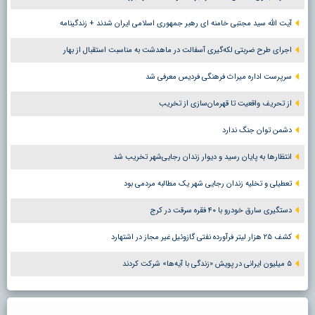
آیت الله سید مجتبی خامنه ای رهبر جمهوری اسلامی ایران شدند + زندگینامه
اجرای طرح ضربتی لکه‌گیری آسفالت در ماهدشت به مناسبت استقبال از بهار
سرپرست اداره میراث فرهنگی فردیس معرفی شد
از تحریف واقعیت تا قهرمان‌سازی از تخریب
دشمن توان جنگ ندارد
انتظارها به پایان رسید و دیوار زندان رجایی‌شهر تخریب شد
تعطیلی و تخلیه زندان رجایی شهر یک مطالبه مردمی بود
دستگیری سارق خودرو با ۴۰ فقره سرقت در کرج
کشف ۲۵ هزار لیتر فرآورده نفتی گازوئیل غیر مجاز در اشتهارد
۵ میلیون ایرانی در پویش «زندگی با آیه‌ها» شرکت کردند