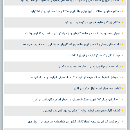
استاندار البرز بر ساماندهی و حمایت از واحدهای تولیدی خسارت دیده تاکید کرد
دستور معاون استاندار البرز برای واگذاری ۴۳۰۰ واحد مسکونی در اشتهارد
افتتاح زیرگذر خلیج فارس در گرمدره + ویدئو
اجرای محدودیت تردد در جاده کندوان و آزادراه تهران – شمال ؛ ١١ اردیبهشت
دامنه های جعلی؛ کلاهبرداری ساده ای که کاربران حرفه ای را هم فریب می‌دهد
مواد غذایی که هرگز نباید در فریزر گذاشت
پیام معنادار عراقچی پس از سفر به روسیه + عکس
با موبایل اینفوگرافیک حرفه ای تولید کنید + معرفی ابزارها و اپلیکیشن ها
تولید سه هزار اصله نهال مثمر در البرز
آرام گرفتن پیکر ۷۳ شهید جنگ تحمیلی در جوار امامزادگان استان البرز
کشف کارگاه غیرمجاز تولید لوازم آرایشی و بهداشتی در فردیس
الزام ثبت کد فنی و بیمه استادکاران کشور در شناسنامه ساختمان از اول مهر