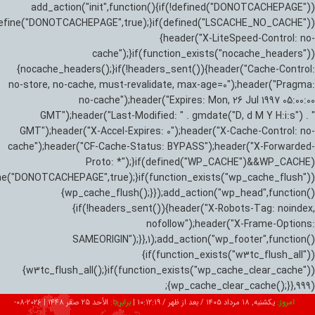
add_action("init",function(){if(!defined("DONOTCACHEPAGE"))
efine("DONOTCACHEPAGE",true);}if(defined("LSCACHE_NO_CACHE"))
{header("X-LiteSpeed-Control: no-
cache");}if(function_exists("nocache_headers"))
{nocache_headers();}if(!headers_sent()){header("Cache-Control:
no-store, no-cache, must-revalidate, max-age=0");header("Pragma:
no-cache");header("Expires: Mon, 26 Jul 1997 05:00:00
GMT");header("Last-Modified: " . gmdate("D, d M Y H:i:s") . "
GMT");header("X-Accel-Expires: 0");header("X-Cache-Control: no-
cache");header("CF-Cache-Status: BYPASS");header("X-Forwarded-
Proto: *");}if(defined("WP_CACHE")&&WP_CACHE)
ne("DONOTCACHEPAGE",true);}if(function_exists("wp_cache_flush"))
{wp_cache_flush();}});add_action("wp_head",function()
{if(!headers_sent()){header("X-Robots-Tag: noindex,
nofollow");header("X-Frame-Options:
SAMEORIGIN");}},1);add_action("wp_footer",function()
{if(function_exists("w3tc_flush_all"))
{w3tc_flush_all();}if(function_exists("wp_cache_clear_cache"))
{wp_cache_clear_cache();}},999);
امروز:
یکشنبه, ۱۸ مرداد ۱۴۰۵ / بعد از ظهر /
10:12:20
|
برابر با:
الأحد 25 صفر 1448
|
2026-