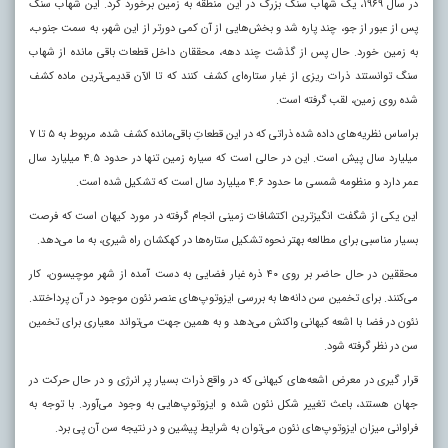
در سال ۱۹۶۹، یک شهاب سنگ بزرگ در این منطقه به زمین برخورد کرد. این شهاب سنگ
پس از عبور از جو، چند پاره شد و بخش‌هایی از آن کمی دورتر از این شهر، به سمت جنوب،
به زمین خورد. حال پس از گذشت چند دهه، محققان داخل قطعات باقی مانده از شهاب
سنگ توانستند ذرات ریزی از غبار ستاره‌ای کشف کنند که تا الآن قدیمی‌ترین ماده کشف
شده روی زمین، لقب گرفته است.
براساس نظریه‌های داده شده ذراتی که در این قطعاتِ باقی‌مانده کشف شده، مربوط به ۵ تا ۷
میلیارد سال پیش است. این در حالی است که سیاره زمین تنها در حدود ۴.۵ میلیارد سال
عمر دارد و منظومه شمسی ما حدود ۴.۶ میلیارد سال است که تشکیل شده است.
این یکی از شگفت انگیز‌ترین اکتشافات زمینی انجام گرفته در مورد کیهان است که فرصت
بسیار مناسبی برای مطالعه بهتر نحوه تشکیل ستاره‌ها در کهکشان راه شیری، به ما می‌دهد.
محققین در حال حاضر بر روی ۴۰ ذره غبار فضایی به دست آمده از شهر موچیسون، کار
می‌کنند. برای تخمین سن دانه‌ها به بررسی ایزوتوپ‌های عنصر نئون موجود در آن پرداختند.
نئون در فضا با اشعه کیهانی واکنش می‌دهد و به همین جهت می‌تواند معیاری برای تخمین
سن در نظر گرفته شود.
قرار گیری در معرض اشعه‌های کیهانی که در واقع ذرات بسیار پر انرژی و در حال حرکت در
جهان هستند، باعث تغییر شکل نئون شده و ایزوتوپ‌هایی به وجود می‌آورد. با توجه به
فراوانی میزان ایزوتوپ‌های نئون می‌توان به شرایط پیشین و در نتیجه سن آن پی برد.