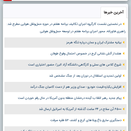
آخرین خبرها
در نخستین نشست کارگروه اجرای تکالیف برنامه هفتم در حوزه حمل‌ونقل هوایی مطرح شد:
راهبری فناورانه، محور اجرای برنامه هفتم در توسعه حمل‌ونقل هوایی
بیانیه مشترک ایران و عمان درباره تنگه هرمز
هشدار آتش نشانی کرج در خصوص احتمال وقوع طوفان
شروع کلاس های عملی و کارگاهی دانشگاه آزاد البرز/ حضور اختیاری است
اولین تمدیدی استقلال در دوران بعد از جنگ مشخص شد
افزایش یکباره قیمت خودرو ؛ صدای وزیر هم از دست کاسبان جنگ درآمد
پیام جدید رهبر انقلاب؛ آینده درخشان منطقه بدون آمریکا در حال رقم خوردن است
۶۵۰۰ تُن سلاح در ۲۴ ساعت گذشته از آمریکا به اسرائیل ارسال شد
دستگیری سارق باغ ویلاهای کرج و کشف ۵۶ فقره سرقت