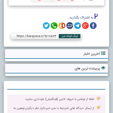
به اشتراک بگذارید:
https://karajrasa.ir/?p=8574
لینک کوتاه خبر:
آخرین اخبار
پربیننده ترین های
لطفا از نوشتن با حروف لاتین (فینگلیش) خودداری نمایید.
از ارسال دیدگاه های نامرتبط با متن خبر،تکرار نظر دیگران،توهین به