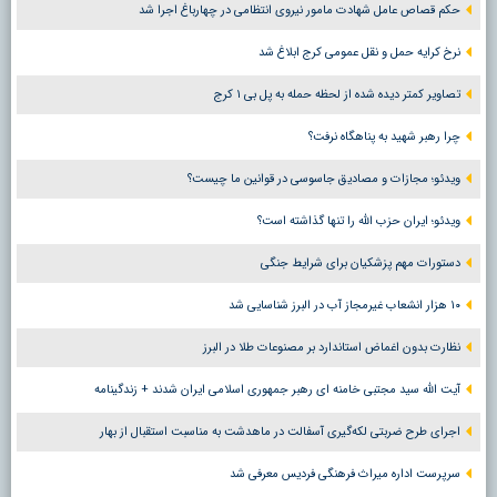
حکم قصاص عامل شهادت مامور نیروی انتظامی در چهارباغ اجرا شد
نرخ کرایه حمل و نقل عمومی کرج ابلاغ شد
تصاویر کمتر دیده شده از لحظه حمله به پل بی ۱ کرج
چرا رهبر شهید به پناهگاه نرفت؟
ویدئو؛ مجازات و مصادیق جاسوسی در قوانین ما چیست؟
ویدئو؛ ایران حزب الله را تنها گذاشته است؟
دستورات مهم پزشکیان برای شرایط جنگی
۱۰ هزار انشعاب غیرمجاز آب در البرز شناسایی شد
نظارت بدون اغماض استاندارد بر مصنوعات طلا در البرز
آیت الله سید مجتبی خامنه ای رهبر جمهوری اسلامی ایران شدند + زندگینامه
اجرای طرح ضربتی لکه‌گیری آسفالت در ماهدشت به مناسبت استقبال از بهار
سرپرست اداره میراث فرهنگی فردیس معرفی شد