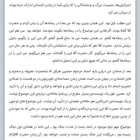
اسرائیلی‌ها، مصیبت بزرگ و وحشتناکی را که برای شما در پایان تابستان تدارک دیده بودند
از سرتان دور کرد.
این مطلب اول بود. این همان چیزی بود که من بعدا در رسانه‌ها آن را بیان کردم و حضرت
آقا گفته بودند اگر فلانی این موضوع را در رسانه‌ها بگویند سودمند خواهد بود. من هم این
را در رسانه‌ها گفتم. در همان جلسه من به حاج قاسم گفتم: اگر من این را بگویم، دلیلی
برایش ندارم. حضرت آقا هم که دلیلی برای این تحلیلشان ذکر نکرده‌اند. ولی به هر حال من
این را در رسانه‌ها می‌گویم. اگر حضرت آقا این را گفته‌اند، من هم می‌گویم. من این را در
رسانه‌ها گفتم، در حالی که هیچ دلیلی بر این تحلیل نداشتم.
بعد از سخنان من دراین باره، استاد مرحوم حسنین هیکل که شخصیت معروف و محترم و
قابل اعتمادی در جهان عرب است همان زمان مصاحبه‌ای تلویزیونی در دو قسمت با شبکه‌ی
الجزیره انجام داد و برای این تحلیل با بیان دلایل و شواهد و قرائن، دلیل آورد و آن را تأیید
کرد. همین طور یک نویسنده‌ی بسیار مطرح در بریتانیا مقاله‌ای درباره‌ی این موضوع نوشت
و یک نویسنده‌ی امریکایی هم مقاله‌ی مفصلی در تأیید آن نوشت. این موضوع قابل توجهی
است که حضرت آقا این ایده و دیدگاه و تحلیل را از کجا آورده بودند، در حالی که ما خودمان
از چنین چیزی اطلاع نداشتیم؟ به هر حال این ایده هم در نامه وجود داشت.
موضوع مهم دوم موجود در نامه، بحث از شدت جنگ بود ـ این نامه در هفته‌ی اول جنگ
رسیده بود ـ می‌گفت این جنگ بسیار سخت و شدید خواهد بود. آن زمان حضرت آقا(دام