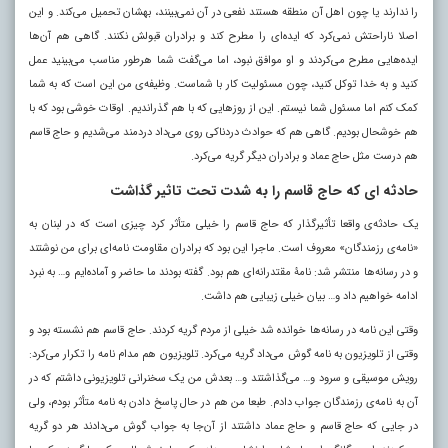
را ندارند یا چون اهل آن منطقه هستند نفعی در آن نمی‌بینند، بهشان تحمیل می‌کند. و این
اصلا ناراحتش نمی‌کرد که ایده‌ای را مطرح کند و برادران قبولش نکنند. گاهی هم آن‌ها
ایده‌هایی مطرح می‌کردند و او موافق نبود، اما می‌گفت شما هرطور مناسب می‌بینید عمل
کنید و به خدا توکل کنید، چون مسئولیت کار با شماست. وظیفه‌ی من این است که به شما
کمک کنم اما مسئول شما نیستم. این از روزهایی که با هم گذراندیم. اوقات خوشی بود که با
هم خوشحال بودیم. گاهی هم که حوادث دردناکی روی می‌داد دردمند می‌شدیم و حاج قاسم
هم درست مثل حاج عماد و برادران دیگر گریه می‌کرد.
حادثه ای که حاج قاسم را به شدت تحت تاثیر گذاشت
یک حادثه‌ی واقعا تأثیرگذار که حاج قاسم را خیلی متأثر کرد چیزی است که در لبنان به
«نامه‌ی رزمندگان» معروف است. ماجرا این بود که برادران مقاومت نامه‌ای برای من نوشتند
و در رسانه‌ها منتشر شد: نامۀ مقتدرانه‌ای هم بود. گفته بودند ما حاضر و آماده‌ایم و… به نبرد
ادامه خواهیم داد و… بیان خیلی زیبایی هم داشت.
وقتی این نامه در رسانه‌ها خوانده شد خیلی از مردم گریه ‌کردند. حاج قاسم هم نشسته بود و
وقتی از تلویزیون به نامه گوش می‌داد گریه می‌کرد. تلویزیون هم مدام نامه را تکرار می‌کرد:
رویش موسیقی و سرود و… می‌گذاشتند و… بعدش من یک سخنرانی تلویزیونی داشتم که در
آن به نامه‌ی رزمندگان جواب دادم. طبعا من هم در حال پاسخ دادن به نامه متأثر بودم، ولی
در جایی که حاج قاسم و حاج عماد داشتند از آن‌جا به جواب گوش می‌دادند هر دو گریه