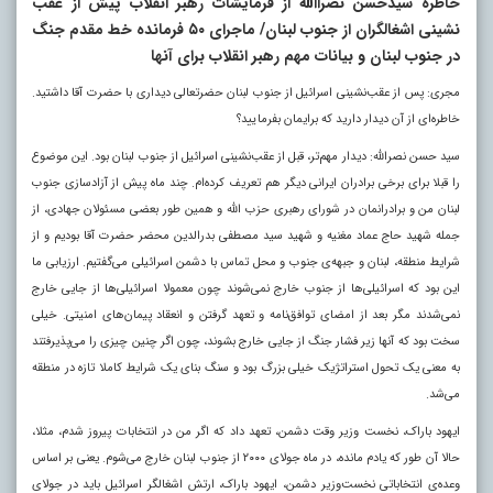
خاطره سیدحسن نصراالله از فرمایشات رهبر انقلاب پیش از عقب
نشینی اشغالگران از جنوب لبنان/ ماجرای ۵۰ فرمانده خط مقدم جنگ
در جنوب لبنان و بیانات مهم رهبر انقلاب برای آنها
مجری: پس از عقب‌نشینی اسرائیل از جنوب لبنان حضرتعالی دیداری با حضرت آقا داشتید.
خاطره‌ای از آن دیدار دارید که برایمان بفرمایید؟
سید حسن نصرالله: دیدار مهم‌تر، قبل از عقب‌نشینی اسرائیل از جنوب لبنان بود. این موضوع
را قبلا برای برخی برادران ایرانی دیگر هم تعریف کرده‌ام. چند ماه پیش از آزادسازی جنوب
لبنان من و برادرانمان در شورای رهبری حزب الله و همین طور بعضی مسئولان جهادی، از
جمله شهید حاج عماد مغنیه و شهید سید مصطفی بدرالدین محضر حضرت آقا بودیم و از
شرایط منطقه، لبنان و جبهه‌ی جنوب و محل تماس با دشمن اسرائیلی می‌گفتیم. ارزیابی ما
این بود که اسرائیلی‌ها از جنوب خارج نمی‌شوند چون معمولا اسرائیلی‌ها از جایی خارج
نمی‌شدند مگر بعد از امضای توافق‌نامه و تعهد گرفتن و انعقاد پیمان‌های امنیتی. خیلی
سخت بود که آنها زیر فشار جنگ از جایی خارج بشوند، چون اگر چنین چیزی را می‌پذیرفتند
به معنی یک تحول استراتژیک خیلی بزرگ بود و سنگ بنای یک شرایط کاملا تازه در منطقه
می‌شد.
ایهود باراک، نخست وزیر وقت دشمن، تعهد داد که اگر من در انتخابات پیروز شدم، مثلا،
حالا آن طور که یادم مانده، در ماه جولای ۲۰۰۰ از جنوب لبنان خارج می‌شوم. یعنی بر اساس
وعده‌ی انتخاباتی نخست‌وزیر دشمن، ایهود باراک، ارتش اشغالگر اسرائیل باید در جولای