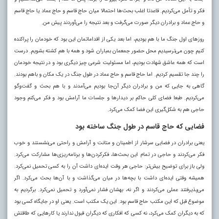
فکر و تأمل می‌کردیم. قاعدتا اغلب بحث‌ها احتمالا میان حاج قاسم و حاج عماد یا حاج قاسم
و حاج عماد و برادران دیگر صورت می‌گرفت و بعد نتیجه را می‌آوردند پیش من.
روزهای اول جنگ ما با هم بودیم، اما بعد یکی از اقداماتمان این بود که خودمان را پراکنده
کنیم چون می‌ترسیدیم محل حضور جمعمان بمباران شود و همه با هم کشته بشویم. درست
است که همه عاشق شهادت بودیم، اما مسئولیت شرعی چیز دیگری بود و در نتیجه خودمان
را چند جا تقسیم کردیم. اما حاج قاسم و حاج عماد در طول جنگ در یک مکان و باهم بودند.
گاهی به جایی که من و برادران دیگر آن‌جا بودیم می‌آمدند و با هم بحث و گفت‌وگو
می‌کردیم. طبعا فضای کلی حاکم بر دیدارها و جلسات ما آرامش بود و فکر می‌کنم وجود
حاجی هم به شکل‌گیری این فضا کمک می‌کرد.
فضایی که حاج قاسم در طول جنگ ساخته بود
یعنی برادران در فضایی سرشار از اطمینان و متانت و آرامش و راحتی می‌نشستند و خوب
فکر می‌کردند و حاجی در تمام این بحث‌ها، فکرکردن‌ها و برنامه‌ریزی‌ها مشارکت می‌کرد.
ولی باز برای توضیح بیش‌تر: حاجی هر وقت ایده‌ای داشت آن را به کسی تحمیل نمی‌کرد.
همیشه وقتی ایده‌ای داشت با بچه‌ها در میان می‌گذاشت و با آن‌ها بحث می‌کرد. اگر
می‌پذیرفتند عملی می‌کردند و اگر نه، بهشان فشار نمی‌آورد و تحمیل نمی‌کرد. برگردیم به
موضوع قبل که این مکتب حاج قاسم بود. این یک مکتب است. یعنی او در جایگاه کسی بود
که به دیگران کمک می‌کرد، نه کسی که افکاری که دیگران قبول ندارند یا کارهایی که طاقتش