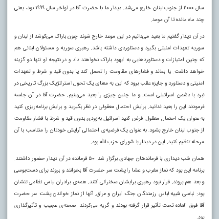
سال ۲۰۰۰ از جنوب لبنان خارج می‌شد. دیدار ما با حضرت آقا در اواخر سال ۱۹۹۹ بود، یعنی
چند ماه مانده تا آن موعد.
در آن دیدار گفتیم ما بعید می‌دانیم در این موعد خارج شوند چون باراک می‌کوشد از لبنان و
سوریه تعهدات امنیتی بگیرد و دستاوردی داشته باشد. رهبری سوریه و مسئولان لبنانی هم
که چنین امتیازات و دستاوردهایی به ایهود باراک نخواهند داد و در نتیجه او تنها دو گزینه
خواهد داشت. یا بماند و فشارهای مقاومت را تحمل کند یا بدون قید و شرط و تعهدات
امنیتی و دستاورد و جایزه عقب برود که این به معنای یک تحول استراتژیک بزرگ تاریخی در
نبرد با دشمن اسرائیلی است. و ما چنین چیزی را بعید می‌بینیم. حضرت آقا در آن جلسه
فرمودند این را بعید ندانید. برایش احتمال معقولی در نظر بگیرید و برایش برنامه‌ریزی کنید
به عنوان یک احتمال معقول. فرض کنید اسرائیل به‌زودی بدون قید و شرط با فشار مقاومت
از جنوب لبنان خارج بشود. به عنوان یک فرضیه‌ی احتمالی آرایش خودتان را متناسب با آن
مرحله تنظیم کنید. این در دیدار با شورای حزب الله بود.
همان شب دیداری با فرماندهان جهادی برگزار شد. ۵۰ فرمانده در آن دیدار حضور داشتند.
برنامه این بود که نماز مغرب و عشا را پشت سر حضرت آقا بخوانند و بروند برای دست‌بوسی
و بعد هم بروند. قرار نبود رهبری برایشان سخنرانی کنند. همه‌ی برادران لباس نظامی تنشان
بود: لباسی شبیه لباس رزمندگان جنگ ایران و عراق. آنها از نماز خواندن پشت سر حضرت
آقا فوق العاده تحت تأثیر قرار گرفته بودند و گریه می‌کردند. صحنه‌ی عجیب و تأثیرگذاری
بود.