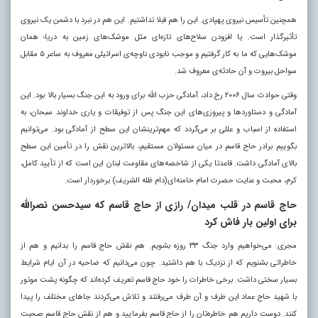
همچنین تأسیس نیروی پهپادی. این را هم قبلا نداشتیم. این هم در نبرد با دشمن یک نیروی
تأثیرگذار است. یا افزودن سلاح‌های تازه‌ای مثل موشک‌های زمین به دریا؛ همان
موشک‌هایی که ما به کار گرفتیم و موجب نابودی ناوچه‌ی اسرائیلی معروف به ساعر ۵ مقابل
سواحل بیروت و آن حادثه‌ی معروف شد.
وقتی حوادث سال ۲۰۰۶ رخ داد، آمادگی حزب الله برای ورود به این جنگ بسیار بالا بود. این
آمادگی و دستاوردها و پیروزی‌های این جنگ پس از توفیقات و یاری خداوند سبحان، به
استفاده از اسباب و عللی بر می‌گردد که مهم‌ترینشان این سطح از آمادگی بود. می‌توانیم
بگوییم برادر حاج قاسم در میان مسئولان مستقیم، بالاترین نقش را در تأمین این سطح
بالای آمادگی داشت. قاعدتا یکی از شاخصه‌های مقاومت لبنان این است که از تأیید کامل،
کرم، محبت و عنایت حضرت امام خامنه‌ای(دام ظله الشریف) برخوردار است.
حاج قاسم در قلب میدان/ رازی از حاج قاسم که سیدحسن نصرالله
برای اولین بار فاش کرد
مجری: می‌خواهیم وارد جنگ ۳۳ روزه بشویم. هم نقش حاج قاسم را بدانیم و هم از
خاطراتی بشنویم که از نزدیک با هم داشتید. چون می‌دانیم که ضاحیه در آن ایام شرایط
بسیار سختی داشت. برخی خاطرات را خود حاج قاسم تعریف کرده‌اند که چگونه پشت موتور
با شهید حاج عماد این طرف و آن طرف می‌رفتند و تلاش می‌کردند جاهای مختلف را پیدا
کنند. دوست داریم هم خاطره‌تان را از حاج قاسم بفرمایید و هم از نقش حاج قاسم صحبت