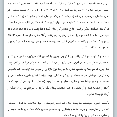
پس وظیفه داشتیم برای روزی که قرار بود فرا برسد آماده شویم. قاعدتا هم نمی‌دانستیم این
حملۀ اسرائیل سال ۲۰۰۱ صورت می‌گیرد یا ۲۰۰۲ یا ۲۰۰۳ یا ۲۰۰۴ یا ۲۰۰۵؟ نمی‌دانستیم. هر
سال احتمال می‌دادیم این اتفاق بیافتد. تا این‌که در سال ۲۰۰۶ بالاخره اتفاق افتاد. خدای
متعال به ما ۶ سال فرصت داد تا خودمان را برای این جنگ آماده کنیم. شاید بعضی‌ها خیال
می‌کردند اسرائیل دیگر از لبنان خارج شده و کار تمام شده و مقاومت باید برود بخوابد یا برود
مرخصی. اما حاج قاسم و حاج عماد و برادران از روز بعد از آزادسازی سال ۲۰۰۰ اصرار داشتند
برای جنگ احتمالی آینده آماده شویم. تأثیر اصلی حاج قاسم این‌جا بود و افق‌های تازه‌ای را
به روی حزب الله باز کرد.
مثلا ما یک توان موشکی واقعی پیدا کردیم. چیزی را که من الآن می‌گویم دشمن می‌داند و
به همین خاطر به زبان می‌آورم. یعنی رازی را برملا نمی‌کنم. یک توان موشکی واقعی پیدا
شد چون در مواجهه‌ی نظامی بعدی ما نیازمند نوع تازه‌ای از نبرد و سلاح بودیم. اما تأسیس
یک نیروی موشکی در مقاومت لبنان کار ساده‌ای نبود. نیازمند توان بشری، سطح علمی و
همچنین آوردن موشک‌ها از جایی بسیار دور به لبنان بود (خنده). در لبنان هم نیاز بود که ما
آن‌ها را نصب کنیم و از دشمن و حتی دوست پنهان نگه داریم تا بتوانیم در زمان جنگ از
آن‌ها بهره‌مند بشویم.
تأسیس نیروی موشکی مقاومت لبنان کار بسیار پیچیده‌ای بود. نیازمند خلاقیت، اندیشه،
دقت و آرامش بود. و این‌ها همه چیزهایی بود که به واسطه‌ی شخصیت حاج قاسم سلیمانی
و حاج عماد مغنیه و برادرانشان ممکن شد.