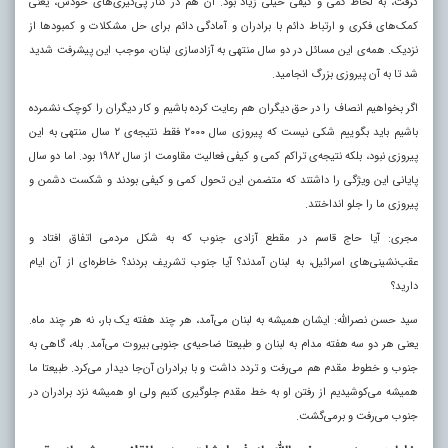
گرفت، به لحاظ کمی و کیفی خیلی زیاد بود. آن هم در کنار پی‌گیری‌های خودش، یعنی
کمک‌های فکری و ارتباط دائم با برادران و آمادگی دائم برای حل مشکلات و کمبودها از
نزدیک. همه‌ی این مسائل در دو سال منتهی به آزادسازی لبنان، موجب این پیشرفت شدید
شد تا به آن پیروزی بزرگ انجامید.
اگر بخواهیم انصاف را در حق دیگران هم رعایت کرده باشیم و کار دیگران را کوچک نشمرده
باشیم باید بگوییم شکی نیست که پیروزی سال ۲۰۰۰ فقط نتیجه‌ی ۲ سال منتهی به این
پیروزی نبود، بلکه نتیجه‌ی تراکم کمی و کیفی فعالیت مقاومت از سال ۱۹۸۲ بود. اما دو سال
پایانی این ویژگی را داشتند که متضمن این تحول کمی و کیفی بودند و شکست دشمن و
پیروزی ما را جلو انداختند.
مجری: آیا حاج قاسم در مقطع آزادی جنوب که به شکل مردمی اتفاق افتاد و
عقب‌نشینی‌های اسرائیل، به لبنان آمدند؟ آیا جنوب تشریف بردند؟ خاطره‌ای از آن ایام
دارید؟
سید حسن نصرالله: ایشان همیشه به لبنان می‌آمد، هر چند هفته یک بار، نه هر چند ماه.
یعنی هر دو سه هفته مدام به لبنان و طبیعتا ضاحیه‌ی جنوبی بیروت می‌آمد. بله، گاهی به
جنوب و خطوط مقدم هم می‌رفت و تردد داشت و با برادران آن‌جا دیدار می‌کرد. طبیعتا ما
همیشه می‌کوشیدیم از رفتن او به خط مقدم جلوگیری کنیم ولی او همیشه نزد برادران در
جنوب می‌رفت و برمی‌گشت.