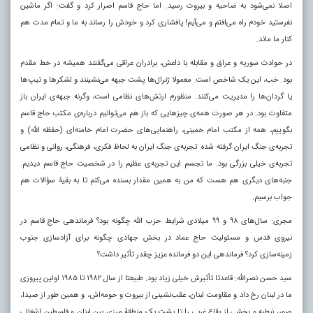
اصلا نمی‌شود به ضاحیه و بیروت رسید. اما حاج قاسم اصرار کرد و گفت: اگر ماشین
نفرستید خودم راه می‌افتم و می‌آیم! پافشاری کرد و خودش را رساند به ما و تمام مدت هم
کنار ما ماند.
در حوادث سوریه و عراق و مقابله با داعش، برادران عراقی می‌گفتند همیشه در خط مقدم
بود. خب، این یک شاخص است. معمولا ژنرال‌ها پشت جبهه می‌نشینند و لشکرها و تیپ‌ها
یا گردان‌ها را مدیریت می‌کنند. منظورم ارتش‌های نظامی است، وگرنه جبهه‌ی ایران باز
متفاوت بود. در هر صورت همه‌ی چیزهایی که باز هم می‌توانیم درباره‌ی مکتب حاج قاسم
بگوییم، همه از مکتب امام خمینی، راهنمایی‌های حضرت امام خامنه‌ای (حفظه الله) و
تجربه‌ی جنگ ایران گرفته شده. تجربه‌ی جنگ ایران به لحاظ فکری، فرهنگی، روانی و نظامی
تجربه‌ی خیلی بزرگی بود. ما تجسم این تجربه‌ی عظیم را در شخصیت حاج قاسم دیدیم.
جنبه‌های دیگری هم هست که من به همین مقدار بسنده می‌کنم تا به بقیۀ سؤالات هم
جواب برسیم.
مجری: سال‌های ۹۸ و ۹۹ میلادی شرایط حزب الله چگونه بود؟ فرماندهی حاج قاسم در
نیروی قدس و مسئولیت حاج عماد در بخش جهادی چگونه برای آزادسازی جنوب
زمینه‌سازی کرد؟ فرماندهی این دو فرمانده عزیز چقدر تأثیر داشت؟
سید حسن نصرالله: قاعدتا تأثیرش خیلی زیاد بود. طبیعتا از سال ۱۹۸۲ تا ۱۹۸۵ اولین پیروزی
ما در لبنان رخ داد و مقاومت لبنان، عقب‌نشینی از بیروت و حومه‌اش، و همین طور از صیدا،
صور، نبطیه و بخشی از بقاع غربی را تا پشت یک منطقۀ مرزی بین لبنان و فلسطین اشغالی