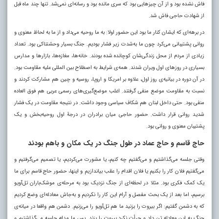
فاش نشده بود و از آن چیزهایی بود که سری مانده بود و رسانه‌ای نمی‌شد. تنها چند ماه قبل
از شهادت حاجی فاش شد.
در برهه‌ای که ایشان کنار ما بود این حضور اولا: به ما روحیه می‌داد و از ما به لحاظ معنوی و
روانی پشتیبانی می‌کرد چون ما به‌شدت زیر فشار بودیم. جنگ بسیار وحشتناکی بود. تعداد
زیادی از مردم از محل زندگی‌شان کوچانده شده بودند. خانه‌ها، مغازه‌ها، بازارها و مدارس
بسیاری در روزهای اول ویران شدند. همه‌ی شرایط به اصطلاح بین المللی علیه مقاومت بود.
در آن دوره در بیانیه‌ی روز اول، علاوه بر امریکا و اروپا، روسیه و چین هم مشارکت کردند و
نسبت به مقاومت موضع منفی گرفتند. اغلب موضع‌گیری‌های رسمی عربی هم فوق العاده
منفی بود. حتی داخل لبنان هم شکاف سیاسی وجود داشت. در نتیجه مقاومت در یک فشار
شدید روانی قرار داشت. حضور حاجی میان برادران در درجۀ اول روحیه‌بخش و یک
پشتیبان معنوی و روانی بود.
حاج قاسم و حاج عماد در طول جنگ در یک مکان و باهم بودند
وقتی جلسه می‌گذاشتیم و می‌گفتیم چه کنیم، یا مشورت می‌کردیم، یا تصمیم می‌گرفتیم و
می‌گفتیم فلان کار را بکنیم یا فلان اقدام را عقب بیاندازیم و اینها، حضور حاج قاسم برای ما
یک کمک فکری بود. مثلا در لحظه‌ای از جنگ نزدیک بود به مرحله‌ی موشک‌باران تل‌آویو
برسیم، اما بعد از یک بحث مفصل و آرام این کار را نکردیم و به‌جاش معادله‌ای وضع کردیم
که به دشمن گفتیم: اگر بیروت را بزنید ما هم تل‌آویو را می‌زنیم. دشمن هم واقعا در میانه‌ی
جنگ به این معادله تن داد و جرأت نکرد بیروت را بزند. پس ما مدام جلسه می‌گذاشتیم و