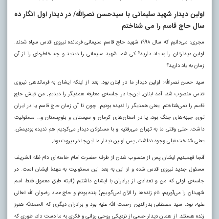
اولین دیدار شهید سلیمانی با سیدحسن نصرالله/ در دیدار اول انگار ده
سال حاج قاسم را می شناختم
مجری: می‌دانیم که سال ۱۹۹۸ شهید حاج قاسم سلیمانی فرمانده نیروی قدس سپاه شدند.
اولین دیدارتان را به یاد دارید؟ کی شما شهید سلیمانی را دیدید و چه خاطره‌ای را از آن
زمان به یاد دارید؟
سید حسن نصرالله: اولین دیدار ما در لبنان بود. بعد از اینکه ایشان به فرماندهی نیروی
قدس منصوب شد، آمد لبنان. این‌جا در جلسه‌ی معارفه همدیگر را دیدیم. من قبلش حاج
قاسم را نمی‌شناختم. یعنی همدیگر را ندیده بودیم. چون تا آن زمان حاج قاسم یا در ایران
توی جبهه‌های جنگ بود، یا در استان‌های کرمان و سیستان و بلوچستان و… مسئولیت
داشت. حتی وقتی ما به تهران می‌رفتیم و با مسئولان دیدار می‌کردیم هم ندیده بودیمش.
یعنی شناخت قبلی وجود نداشت. پس اولین دیدار ما این‌جا در بیروت بود.
آنجا فهمیدیم ایشان پس از منصوب شدن از طرف حضرت امام خامنه‌ای دام ظله الشریف
مسئول جدید نیروی قدس شده و از این به بعد این مسئولیت به عهدۀ ایشان است. در
جلسه‌ی اولی که من و تعدادی از برادران با ایشان داشتیم (البته طبق معمول فقط اسم
شهیدان را می‌آوریم، نام زنده‌ها را الآن نمی‌گوییم) بنده بودم و حاج عماد رضوان الله تعالی
علیه، بود، سید مصطفی بدرالدین رحمت الله علیه بود و برادران دیگری که الحمدلله هنوز
زنده هستند. از همان دیدار حسی از نزدیکی روحی روانی و فکری به ما دست داد، طوری که