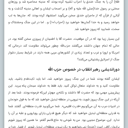
ظله) آن را به جنگ خندق یا احزاب تشبیه کرده بودند که مدینه محاصره شد و روزهای
سختی بر رسول خدا(صلی الله علیه و آله) و بر اصحاب ایشان و اهالی مدینه گذشت و به
آیاتی از قرآن که از ماجرای خندق سخن می‌گوید استشهاد کرده بودند که: جان‌ها به لب
خواهد رسید و به خدا گمان‌ها خواهید برد (احزاب/۱۰) و… اما در این جنگ وحشتناک و
سخت، شمایید که پیروز خواهید شد.
این بسیار زیبا بود که در آن موقعیت، حضرت آقا با اطمینان از پیروزی سخن گفته بود، در
حالی که تمام جهان داشتند می‌گفتند حزب‌الله چطور می‌تواند مقاومت کند درحالی که
امریکا و اروپا و غرب و تعداد زیادی از کشورهای عربی همه دارند در شرایط بسیار دشوار
جنگ از اسرائیل پشتیبانی می‌کنند؟
دوراندیشی رهبر انقلاب در خصوص حزب الله
ایشان گفته بودند شما در این جنگ پیروز خواهید شد، اما باید ثابت‌قدم باشید، باید
مقاومت کنید و به خداوند متعال توکل کنید. باید فقط به خداوند سبحان پناه ببرید. این
پیش‌بینی مهمی بود که حضرت آقا داشتند و نکته‌ی مهم‌تر این‌که فرموده بودند: شما بعد از
آن‌که در این جنگ پیروز شوید، به نیرویی در منطقه تبدیل خواهید شد که ما به قول خودمان
در ادبیات عرب به آن می‌گوییم:«قدرت اقلیمی». شما می‌گویید قدرت منطقه‌ای. گفتند شما
به قدرتی منطقه‌ای تبدیل خواهید شد که دیگر هیچ قدرتی یارای رویارویی و غلبه بر آن را
ندارد. این، موضوع عجیبی بود. من به شوخی به حاج قاسم گفتم: ما همین که پیروز شویم
برایمان کافی است (خنده) نمی‌خواهیم به یک نیروی منطقه‌ای تبدیل شویم. از فضل خدا بر