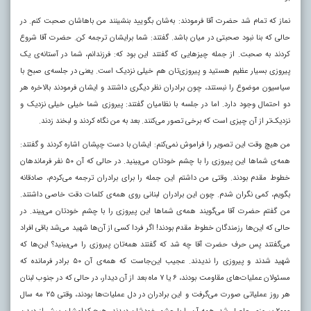
نماز که تمام شد حضرت آقا فرمودند: به‌شان بگویید بنشینند من باهاشان صحبت کنم. در
حالی که بنا نبود صحبتی در میان باشد. گفتند: شما برایشان ترجمه کن. حضرت آقا شروع
کردند به صحبت. از جمله‌ چیزهایی که گفتند این بود که: فرزندانم، شما در آستانه‌ی یک
پیروزی بسیار عظیم هستید و پیروزی‌تان هم خیلی نزدیک است. یعنی در جلسه‌ی صبح با
سیاسیون موضوع را نبستند، چون برادران نظر دیگری داشتند و ایشان فرمودند بالاخره هر
دو احتمال وجود دارد. اما در جلسه با نظامیان گفتند: پیروزی شما خیلی خیلی نزدیک و
نزدیک‌تر از آن چیزی است که برخی تصور می‌کنند. بعد به من نگاه کردند و لبخند زدند.
من هیچ وقت این تصویر را فراموش نمی‌کنم: ایشان با دست چپشان اشاره کردند و گفتند:
همه‌ی شماها این پیروزی را با چشم خودتان می‌بینید. در حالی که آن ۵۰ نفر فرماندهان
خطوط مقدم بودند. وقتی من داشتم این جمله را برای برادران ترجمه می‌کردم، صادقانه
بگویم، کمی نگران شدم. چون این برادران لبنانی روی همه‌ی کلمات دقت خاصی داشتند.
من گفتم حضرت آقا می‌گویند همه‌ی شماها این پیروزی را با چشم خودتان می‌بیند. در
حالی که این‌ها رزمندگان خطوط مقدم بودند! اگر فردا کسی از آن‌ها شهید می‌شد باقی افراد
می‌گفتند پس حرف حضرت آقا چه شد که گفتند همه‌تان پیروزی را می‌بینید؟ این‌ها که
شهید شدند و پیروزی را ندیدند. عجیب این‌جاست که همه‌ی آن ۵۰ برادر فرمانده که
مسئولان عملیات‌های مقاومت بودند، ۶ یا ۷ ماه بعد از آن دیدار، در حالی که در جنوب لبنان
هر روز عملیاتی صورت می‌گرفت و این برادران در دل عملیات‌ها بودند، وقتی ۲۵ مه سال