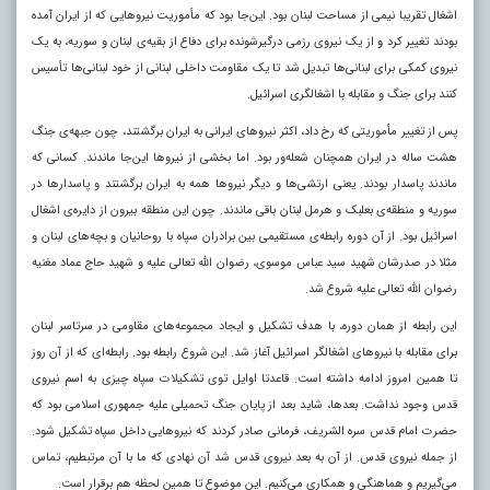
اشغال تقریبا نیمی از مساحت لبنان بود. این‌جا بود که مأموریت نیروهایی که از ایران آمده
بودند تغییر کرد و از یک نیروی رزمی درگیرشونده برای دفاع از بقیه‌ی لبنان و سوریه، به یک
نیروی کمکی برای لبنانی‌ها تبدیل شد تا یک مقاومت داخلی لبنانی از خود لبنانی‌ها تأسیس
کنند برای جنگ و مقابله با اشغالگری اسرائیل.
پس از تغییر مأموریتی که رخ داد، اکثر نیروهای ایرانی به ایران برگشتند، چون جبهه‌ی جنگ
هشت ساله در ایران همچنان شعله‌ور بود. اما بخشی از نیروها این‌جا ماندند. کسانی که
ماندند پاسدار بودند. یعنی ارتشی‌ها و دیگر نیروها همه به ایران برگشتند و پاسدارها در
سوریه و منطقه‌ی بعلبک و هرمل لبنان باقی ماندند. چون این منطقه بیرون از دایره‌ی اشغال
اسرائیل بود. از آن دوره رابطه‌ی مستقیمی بین برادران سپاه با روحانیان و بچه‌های لبنان و
مثلا در صدرشان شهید سید عباس موسوی، رضوان الله تعالی علیه و شهید حاج عماد مغنیه
رضوان الله تعالی علیه شروع شد.
این رابطه از همان دوره، با هدف تشکیل و ایجاد مجموعه‌های مقاومی در سرتاسر لبنان
برای مقابله با نیروهای اشغالگر اسرائیل آغاز شد. این شروع رابطه بود. رابطه‌ای که از آن روز
تا همین امروز ادامه داشته است. قاعدتا اوایل توی تشکیلات سپاه چیزی به اسم نیروی
قدس وجود نداشت. بعدها، شاید بعد از پایان جنگ تحمیلی علیه جمهوری اسلامی بود که
حضرت امام قدس سره الشریف، فرمانی صادر کردند که نیروهایی داخل سپاه تشکیل شود.
از جمله نیروی قدس. از آن به بعد نیروی قدس شد آن نهادی که ما با آن مرتبطیم، تماس
می‌گیریم و هماهنگی و همکاری می‌کنیم. این موضوع تا همین لحظه هم برقرار است.