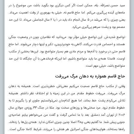
سید حسن نصرالله: بله، ممکن است اگر کس دیگری بود بگوید باشد؛ من موضوع را در
ماه‌های آینده پی‌گیری می‌کنم. اما حاج قاسم نه، خیلی به بهره‌وری از وقت اهمیت می‌داد.
یعنی چیزی را که می‌شد در ۵ سال انجام داد باید در ۱ یا ۲ سال انجامش می‌داد. تا این حد
مصمم بود و پشت سرهم پی‌گیری می‌کرد.
تواضع شدیدش. این تواضع خیلی مؤثر بود. می‌دانید که نظامیان چون در وضعیت جنگی
هستند و احساس قدرت می‌کنند، گاهی به خودبرتربینی، تکبر و اینها دچار می‌شوند. اما حاج
قاسم حتی در برخورد با آدم‌ها و مردم عادی هم بسیار متواضع بود. این‌ها بخشی از مکتب
اوست. قاعدتا همه‌ی ما باید متواضع باشیم، اما این‌که فرماندهی با آن جایگاه، تا این حد
متواضع باشد، خیلی مهم است.
حاج قاسم همواره به دهان مرگ می‌رفت
وقتی از مکتب حاج قاسم صحبت می‌کنیم معنی‌اش خطرپذیری است. همیشه به دهان
مرگ می‌رفت. می‌رفت خطوط مقدم. من در این زمینه با او اختلاف نظر داشتم. همیشه
تلاش می‌کردم پشت خط بماند، اما هیچ کدام‌مان نمی‌توانستیم جلوی او را بگیریم تا به
خطوط مقدم نرود. مرد سختی‌ها و روزهای سخت بود. مثلا در جنگ ۳۳ روزه‌ی جولای سال
۲۰۰۶ از تهران آمد دمشق. بعد با ما تماس گرفت و گفت من می‌خواهم بیایم ضاحیه‌ی
جنوبی پیش شما. ما گفتیم یعنی چه؟! اصلا چنین چیزی امکان ندارد: همه‌ی پل‌ها را زده‌اند،
راه‌ها بسته‌اند، هواپیماهای جنگی اسرائیل هر هدفی را می‌زنند، شرایط کاملا جنگی است.