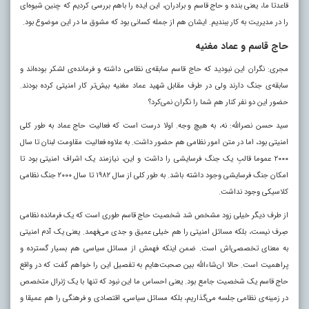
قاعدتا ما، یعنی بنده و حاج قاسم و برادران، این ایده را باهم بررسی کردیم که چنین شیوه‌ای
را در مدیریت به کار ببندیم. ایشان هم از جمله کسانی بود که مشوق ما در این موضوع بود.
حاج قاسم و عماد مغنیه
مجری: نگران این نبودید که حاج قاسم سابقه‌ی نظامی داشته و فرمانده‌ی لشکر بوده‌اند و
سابقه‌ی جنگ دارند ولی در طرف مقابل شهید عماد مغنیه بیش‌تر کار امنیتی کرده بودند.
حضور این دو نفر کنار هم شما را نگران نمی‌کرد؟
سید حسن نصرالله: نه، به هیچ وجه. اولا درست است که فعالیت حاج عماد به طور کلی
امنیتی بود، اما در متن امور نظامی هم حضور داشت. به علاوه فعالیت مقاومت لبنان تا سال
۲۰۰۰ عموما قالبِ یک جنگ فرسایشی را داشت و این، نیازمند یک اشراف امنیتی بود تا
امکان جنگ فرسایشی وجود داشته باشد. به طور کلی از سال ۱۹۸۲ تا سال ۲۰۰۰ جنگ نظامی
کلاسیکی وجود نداشت.
از طرف دیگر خیلی زود مشخص شد شخصیت حاج قاسم طوری است که یک فرمانده نظامی
صِرف نیست، بلکه مسائل امنیتی را هم خیلی عمیق و جدی می‌فهمد. یعنی یک آدم امنیتی
به معنای تخصصی‌اش است. ضمن اینکه فهمش از مسائل سیاسی هم بسیار گسترده و
پراهمیت است. حالا ان‌شاءالله بین صحبت‌هایم به تفصیل این را خواهم گفت که در واقع
حاج قاسم یک شخصیت جامع بود. یعنی احساس ما این نبود که تنها با یک ژنرال متخصص
در زمینه‌ی نظامی جلسه می‌گذاریم، بلکه مسائل سیاسی، اقتصادی و فرهنگی را هم عمیقا و