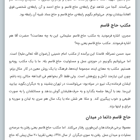
می‌آمدند. آنجا من شاهد نوع رابطه‌ی حاج قاسم و حاج احمد و آن رابطه‌ی شخصی فوق
العادۀ بینشان بودم. می‌توانم بگویم رابطه‌ی حاج قاسم و حاج عماد شبیه آن رابطه بود.
مکتب حاج قاسم
مجری: اشاره فرمودید به مکتب حاج قاسم سلیمانی. این به چه معناست؟ حضرت آقا هم
اشاره فرمودند. مکتب حاج قاسم یعنی چه؟
سید حسن نصرالله: قاعدتا این برآمده از مکتب امام خمینی (رضوان الله تعالی علیه) است.
اما می‌توانیم بگوییم در حوزه‌ی عمل و مسئولیت حاج قاسم بله: ما با یک مکتب روبه‌رو
هستیم. مکتب به معنای ایده، مجموعۀ ایده‌ها، فرهنگ یا یک روش معین در کار. مثال بزنم:
چون این نیازمند تأمل و پژوهش است. ولی فقط اگر بخواهم فی البداهه مثالی زده باشم:
ایشان فرمانده یک نیرو در سپاه بود؛ می‌توانست در تهران بنشیند و به دیگران بگوید بیایید
این‌جا. بعد با آن‌ها جلسه بگذارد و به حرف‌هایشان گوش بدهد و مسائلشان را به صورت
طبیعی و خوب پیگیری کند. و مثلا هر شش ماه یا یک سال هم سری به لبنان و سوریه و
عراق و اینها بزند.
حاج قاسم دائما در میدان
معمولا برخی فرماندهان این‌طوری رفتار می‌کنند. اما مکتب حاج قاسم یعنی رفتن به عرصه‌ی
عملیات و میدان عمل. رفتن به سوی دیگران. از سال ۱۹۹۸، یعنی تقریبا ۲۰ سال پیش که حاج