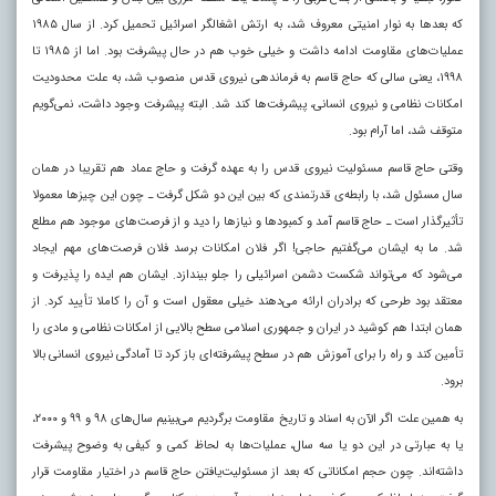
که بعدها به نوار امنیتی معروف شد، به ارتش اشغالگر اسرائیل تحمیل کرد. از سال ۱۹۸۵
عملیات‌های مقاومت ادامه داشت و خیلی خوب هم در حال پیشرفت بود. اما از ۱۹۸۵ تا
۱۹۹۸، یعنی سالی که حاج قاسم به فرماندهی نیروی قدس منصوب شد، به علت محدودیت
امکانات نظامی و نیروی انسانی، پیشرفت‌ها کند شد. البته پیشرفت وجود داشت، نمی‌گویم
متوقف شد، اما آرام بود.
وقتی حاج قاسم مسئولیت نیروی قدس را به عهده گرفت و حاج عماد هم تقریبا در همان
سال مسئول شد، با رابطه‌ی قدرتمندی که بین این دو شکل گرفت ـ چون این چیزها معمولا
تأثیرگذار است ـ حاج قاسم آمد و کمبودها و نیازها را دید و از فرصت‌های موجود هم مطلع
شد. ما به ایشان می‌گفتیم حاجی! اگر فلان امکانات برسد فلان فرصت‌های مهم ایجاد
می‌شود که می‌تواند شکست دشمن اسرائیلی را جلو بیندازد. ایشان هم ایده را پذیرفت و
معتقد بود طرحی که برادران ارائه می‌دهند خیلی معقول است و آن را کاملا تأیید کرد. از
همان ابتدا هم کوشید در ایران و جمهوری اسلامی سطح بالایی از امکانات نظامی و مادی را
تأمین کند و راه را برای آموزش ‌هم در سطح پیشرفته‌ای باز کرد تا آمادگی نیروی انسانی بالا
برود.
به همین علت اگر الآن به اسناد و تاریخ مقاومت برگردیم می‌بینیم سال‌های ۹۸ و ۹۹ و ۲۰۰۰،
یا به عبارتی در این دو یا سه سال، عملیات‌ها به لحاظ کمی و کیفی به وضوح پیشرفت
داشته‌اند. چون حجم امکاناتی که بعد از مسئولیت‌یافتن حاج قاسم در اختیار مقاومت قرار