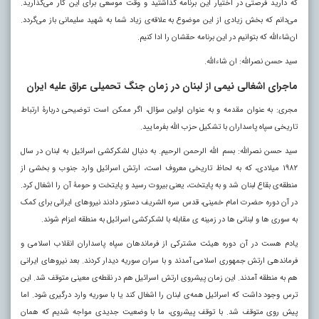
که دارید فرصتی در اختیار این برنامه گذاشتید و وقت موسعی برای این کار می‌گذارید.
می‌دانم که بخش زیادی از این موضوع به علاقه‌ی زیاد شما به شهید سلیمانی باز می‌گردد.
ان‌شاءالله که بتوانیم در این برنامه حقشان را ادا کنیم.
سید حسن نصرالله: ان شاءالله.
ماجرای اشغالی نیمی از لبنان در زمان جنگ تحمیلی عراق علیه ایران
مجری: به عنوان مقدمه و به عنوان اولین سؤال، اگر ممکن است توضیحی دربارۀ ارتباط
تاریخی سپاه پاسداران با تشکیل حزب الله بفرمایید.
سید حسن نصرالله: بسم الله الرحمن الرحیم. به دنبال لشکرکشی اسرائیل به لبنان در سال
۱۹۸۲ میلادی، که به لحاظ تاریخی معروف است، ارتش اسرائیل وارد جنوب و بخشی از
منطقه‌ی بقاع لبنان شد و به پایتخت، یعنی بیروت رسید و پایتخت و حومۀ آن را اشغال کرد.
در آن دوره حضرت امام خمینی، قدس سره الشریف دستور دادند نیروهای ایرانی برای کمک
به سوری‌ ها و لبنانی‌ ها در زمینه‌ ی مقابله با لشکرکشی اسرائیل به منطقه اعزام شوند.
یادم هست در آن دوره هیئت مشترکی از فرماندهان سپاه پاسداران انقلاب اسلامی و
فرماندهی ارتش جمهوری اسلامی آمدند و با سران سوریه دیدار کردند. بعد نیروهای ایرانی
هم به منطقه آمدند. این زمان پیشروی ارتش اسرائیل هم در نقطه‌ی معینی متوقف شد. این
ترس وجود داشت که اسرائیل همه‌ی لبنان را اشغال کند یا با سوریه وارد درگیری شود. اما
پیش‌ روی متوقف شد. با توقف پیش‍‌روی، ما با وضعیت جدیدی مواجه شدیم که همان