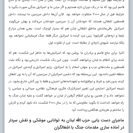
و نیازمند فهم این محیط و شناخت جزئیات آن است. پس از سال ۲۰۰۰ ایده‌ی ما و حاج
قاسم این بود که ما در یک دوران تازه هستیم و اگر میان ما و اسرائیل جنگی صورت بگیرد با
شرایط قبل از سال ۲۰۰۰ متفاوت خواهد بود. الآن آن‌ها داخل سرزمین ما نیستند؛ داخل
فلسطین اشغالی هستند که خودشان آن را سرزمین خودشان می‌دانند و بهش می‌گویند
اسرائیل. باقی‌مانده‌ی مناطق اشغالی لبنان هم که بسیار کوچک است: یعنی همان مزارع
شِبعا و تپه‌های کَفَرشوبا. پس نبرد آینده با اسرائیل دیگر فقط جنگ فرسایشی نخواهد بود
بلکه نیازمند شیوه‌ی تازه‌ای از مقابله است. این از تفاوت اول.
ثانیا: برای حاج قاسم و برادران ما روشن بود که اسرائیلی‌ها به خاطر این شکست هم که
شده، برای انتقام به لبنان برخواهند گشت. چون این یک شکست تاریخی بود و نگاه ملت
فلسطین و ملت‌های عرب و جهان اسلام را به اسرائیل، رژیم اسرائیل و آینده‌ی اسرائیل در
منطقه تغییر داده بود. این بی‌سابقه بود که دشمن اسرائیلی از سرزمینی که آن را به زور اشغال
کرده، بدون قید و شرط و توافق‌نامه و تعهدنامه‌های امنیتی و فقط با زور آتش خارج بشود. در
نتیجه اسرائیل اجازه‌ی این تغییر استراتژیک فکری، فرهنگی، نظامی، میدانی و سیاسی را
نخواهد داد و از همین رو برای انتقام گرفتن از لبنان بر خواهد گشت و علیه لبنان جنگ به
راه خواهد انداخت تا بگوید مقاومتی که ما را در سال ۲۰۰۰ شکست داد نابود کردم و کارش
را ساختم و هزینه‌ی هنگفتی پرداخت کرد.
ماجرای دست یابی حزب الله لبنان به توانایی موشکی و نقش سردار
در آماده سازی مقدمات جنگ با اشغالگران