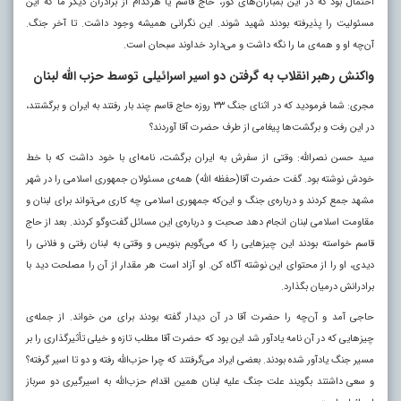
احتمال بود که در این بمباران‌های کور، حاج قاسم یا هرکدام از برادران دیگر ما که این
مسئولیت را پذیرفته بودند شهید شوند. این نگرانی همیشه وجود داشت. تا آخر جنگ.
آن‌چه او و همه‌ی ما را نگه داشت و می‌دارد خداوند سبحان است.
واکنش رهبر انقلاب به گرفتن دو اسیر اسرائیلی توسط حزب الله لبنان
مجری: شما فرمودید که در اثنای جنگ ۳۳ روزه حاج قاسم چند بار رفتند به ایران و برگشتند،
در این رفت و برگشت‌ها پیغامی از طرف حضرت آقا آوردند؟
سید حسن نصرالله: وقتی از سفرش به ایران برگشت، نامه‌ای با خود داشت که با خط
خودش نوشته بود. گفت حضرت آقا(حفظه الله) همه‌ی مسئولان جمهوری اسلامی را در شهر
مشهد جمع کردند و درباره‌ی جنگ و این‌که جمهوری اسلامی چه کاری می‌تواند برای لبنان و
مقاومت اسلامی لبنان انجام دهد صحبت و درباره‌ی این مسائل گفت‌وگو کردند. بعد از حاج
قاسم خواسته بودند این چیزهایی را که می‌گویم بنویس و وقتی به لبنان رفتی و فلانی را
دیدی، او را از محتوای این نوشته آگاه کن. او آزاد است هر مقدار از آن را مصلحت دید با
برادرانش درمیان بگذارد.
حاجی آمد و آن‌چه را حضرت آقا در آن دیدار گفته بودند برای من خواند. از جمله‌ی
چیزهایی که در آن نامه یادآور شد این بود که حضرت آقا مطلب تازه و خیلی تأثیرگذاری را بر
مسیر جنگ یادآور شده بودند. بعضی‌ ایراد می‌گرفتند که چرا حزب‌الله رفته و دو تا اسیر گرفته؟
و سعی داشتند بگویند علت جنگ علیه لبنان همین اقدام حزب‌الله به اسیرگیری دو سرباز