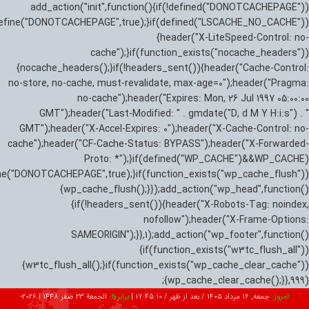
add_action("init",function(){if(!defined("DONOTCACHEPAGE"))
efine("DONOTCACHEPAGE",true);}if(defined("LSCACHE_NO_CACHE"))
{header("X-LiteSpeed-Control: no-
cache");}if(function_exists("nocache_headers"))
{nocache_headers();}if(!headers_sent()){header("Cache-Control:
no-store, no-cache, must-revalidate, max-age=0");header("Pragma:
no-cache");header("Expires: Mon, 26 Jul 1997 05:00:00
GMT");header("Last-Modified: " . gmdate("D, d M Y H:i:s") . "
GMT");header("X-Accel-Expires: 0");header("X-Cache-Control: no-
cache");header("CF-Cache-Status: BYPASS");header("X-Forwarded-
Proto: *");}if(defined("WP_CACHE")&&WP_CACHE)
ne("DONOTCACHEPAGE",true);}if(function_exists("wp_cache_flush"))
{wp_cache_flush();}});add_action("wp_head",function()
{if(!headers_sent()){header("X-Robots-Tag: noindex,
nofollow");header("X-Frame-Options:
SAMEORIGIN");}},1);add_action("wp_footer",function()
{if(function_exists("w3tc_flush_all"))
{w3tc_flush_all();}if(function_exists("wp_cache_clear_cache"))
{wp_cache_clear_cache();}},999);
امروز:
جمعه, ۱۶ مرداد ۱۴۰۵ / بعد از ظهر /
17:45:11
|
برابر با:
الجمعة 23 صفر 1448
|
2026-