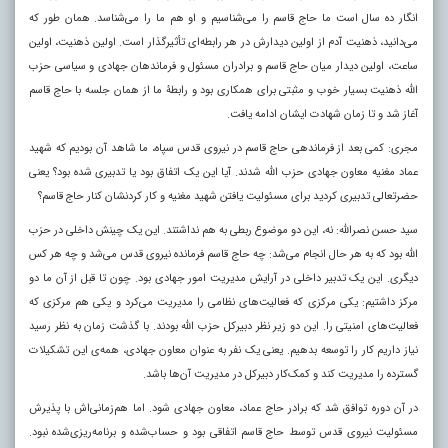
انگار ده سال است ما حاج قاسم را می‌شناسیم و او هم ما را می‌شناسد. همان طور که
می‌دانید، ذهنیت آدم از اولین دیدارش در هر رابطه‌ای تأثیرگذار است. اولین ذهنیت، اولین
ساعت، اولین دیدار میان حاج قاسم و برادران مسئول و فرماندهان جهادی و سیاسی حزب
الله ذهنیت بسیار خوب و مثبتی برای همکاری بود و رابطۀ ما از همان جلسه با حاج قاسم
آغاز شد و تا زمان شهادت ایشان ادامه یافت.
مجری: کمی بعد از فرماندهی حاج قاسم در نیروی قدس سپاه، ما شاهد آن بودیم که شهید
عماد مغنیه معاون جهادی حزب الله شدند. آیا این یک اتفاق بود یا تدبیری شده بود؟ یعنی
حضرتعالی تدبیری کردید برای مسئولیت یافتن شهید مغنیه و کار کردنشان کنار حاج قاسم؟
سید حسن نصرالله: نه، این دو موضوع ربطی به هم نداشتند. این یک چینش داخلی در حزب
الله بود که به هر حال انجام می‌شد: چه حاج قاسم فرمانده نیروی قدس می‌شد و چه هر کس
دیگری. این یک تدبیر داخلی در آرایش مدیریت امور جهادی بود. چون تا قبل از آن ما دو
مرکز داشتیم: یکی مرکزی که فعالیت‌های نظامی را مدیریت می‌کرد و یکی هم مرکزی که
فعالیت‌های امنیتی را. این دو زیر نظر دبیرکل حزب الله بودند. با گذشت زمان به نظر رسید
نیاز داریم کار را توسعه بدهیم. یعنی یک نفر به عنوان معاون جهادی، همه‌ی این تشکیلات
گسترده را مدیریت کند و کمک‌کار دبیرکل در مدیریت آن‌ها باشد.
در آن دوره توافق شد که برادر حاج عماد، معاون جهادی شود. اما هم‌زمانی‌اش با پذیرش
مسئولیت نیروی قدس توسط حاج قاسم اتفاقی بود و حساب‌شده و برنامه‌ریزی‌شده نبود.