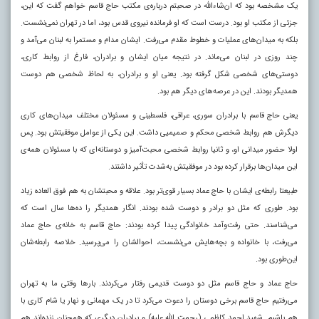
یک مشخصه بود که ان‌شاءالله در صحبتم درباره‌ی مکتب حاج قاسم خواهم گفت که این،
جزئی از مکتب او بود. درست است که او فرمانده نیروی قدس بود، اما در تهران نمی‌نشست.
بلکه به میدان‌های عملیات و خطوط مقدم می‌رفت. ایشان مدام و مستمرا به لبنان می‌آمد و
چند روزی در لبنان می‌ماند. در نتیجه میان ایشان و برادران، فارغ از روابط کاری،
دوستی‌های شخصی شکل گرفته بود. یعنی او و برادران، به لحاظ شخصی هم دوست
همدیگر بودند. این در عرصه‌های دیگر هم بود.
یعنی حاج قاسم با برادران سوری، عراقی، فلسطینی و مسئولان مختلف میدان‌های کاری
دیگرش هم روابط شخصی محکم و صمیمیی داشت. این یکی از عوامل موفقیتش بود. پس
اولا حضور میدانی او، و ثانیا روابط شخصی محبت‌آمیز و دوستانه‌ای که با مسئولان همه‌ی
این میدان‌ها برقرار کرده بود در موفقیتش به‌شدت تأثیر داشتند.
طبیعتا رابطه‌ی ایشان با حاج عماد بسیار قوی‌تر بود. علاقه و محبتشان به هم فوق العاده زیاد
بود. طوری که مثل دو برادر و دوست شده بودند. انگار همدیگر را ده‌ها سال است که
می‌شناسند. حتی رفت‌وآمد خانوادگی پیدا کرده بودند: حاج قاسم به خانه‌ی حاج عماد
می‌رفت، با خانواده و بچه‌هایش می‌نشست، احوالشان را می‌پرسید. خلاصه رابطه‌شان
این‌طوری بود.
حاج عماد و حاج قاسم مثل دو دوست قدیمی رفتار می‌کردند. بارها وقتی ما به تهران
می‌رفتیم حاج قاسم برخی دوستان را دعوت می‌کرد تا در یک مهمانی و نهار یا شام کاری با
هم باشیم. شهید احمد کاظمی (رحمت الله علیه) و برادران دیگری که همچنان زنده‌اند هم