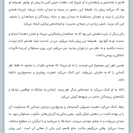
قاسم را شناختیم و رابطه‌مان با او شروع شد، دفعات خیلی کمی ما پیش او رفتیم. همیشه او
بود که می‌آمد پیش ما. طبیعتا این حضور در عرصه و میدان باعث می‌شد این‌جا همه‌ی
برادران را ببیند و خودش مستقیما به میدان برود و حرف رزمندگان و مجاهدان را بشنود.
این کار مزیت خیلی زیادی در زمینه‌ی مدیریت و فرماندهی برایش ایجاد می‌کرد.
یکی دیگر از مزیت‌هایش این بود که به مجاهدان پشتگرمی می‌داد و نشان دهندۀ احترام و
محبت او به آنها بود: همیشه من پیش شما می‌آیم، من در خدمت شما هستم. لازم نیست
زحمت بکشید و به دفتر من در تهران بیایید؛ من می‌آیم. این، روی مسئولان این‌جا تأثیرات
اخلاقی و روحی داشت.
همین طور این موضوع این فرصت را به او می‌داد که همه‌ی نظرات را بشنود، نه فقط نظر
کسانی را که به دفترش می‌رفتند. این کمک می‌کرد ذهنیت روشن‌تر و صحیح‌تری داشته
باشد.
ثالثا: به او کمک می‌کرد به جنبه‌های دیگر هم برسد. ایشان به مشکلات، نواقص، نیازها و
نکته‌های رزمندگان حاضر در جبهه‌ها گوش می‌کرد.
رابعا: کمک می‌کرد ذهنیت عمیق‌تر، گسترده‌تر و وسیع‌تری درباره‌ی میدانی که مسئولیت آن
را بر عهده داشت در ذهنش شکل بگیرد. یعنی متکی به گزارش‌های مکتوب مسئولان نبود. به
میدان می‌رفت و با چشم خودش می‌دید، حرف‌ها را می‌شنید و با دیگران در سطوح مختلف
بحث می‌کرد. وقتی می‌گویم مکتب حاج قاسم، این یکی از معانی آن است. این روش