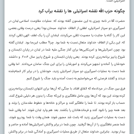
اسرائیلی است.
چگونه حزب الله نقشه اسرائیلی ها را نقشه برآب کرد
حضرت آقا در نامه چیزی به این مضمون گفته بودند که: عملیات مقاومت اسلامی لبنان در
اسیرگیری دو سرباز اسرائیلی، لطفی از الطاف خداوند سبحان بود! یعنی درست وقتی بعضی
این کار را گناه یا جنایت یا مصیبت تلقی می‌کردند، ایشان آن را یک لطف الهی تلقی کردند
که: این یکی از الطاف خداوند متعال نسبت به شما بود. چرا؟ مطلب این‌جا بود. ایشان گفته
بود چون اسرائیلی‌ها و امریکایی‌ها برای آغاز جنگی علیه شما در لبنان در پایان تابستان و
شروع پاییز برنامه‌ریزی کرده بودند. یعنی پایان تابستان و شروع پاییز سال ۲۰۰۶. و داشتند
خودشان را آماده و تجهیز می‌کردند و امورشان را برای این جنگ سامان می‌دادند. اما وقتی
شما دست به عملیات اسیرگیری دو سرباز اسرائیلی زدید، خودشان را در برابر کار انجام‌شده
دیدند و گفتند فرصتی که می‌خواستیم به دست آمده و باید جنگ را شروع کنیم.
فرق بین جنگ در مردادماه که اتفاق افتاد، با جنگی که آن‌ها برای انتهای تابستان برنامه‌ریزی
کرده بودند این بود که آن‌ها روی عامل غافلگیری و این‌که جنگ را بدون هر دلیلی شروع کنند،
حساب باز کرده بودند. تا شما را غافلگیر کنند و مراکز و خانه‌ها و خطوط مقدمتان را بزنند و
بعد همه چیز را نابود کنند و فرماندهانتان را بکشند. بعد هم وارد لبنان شوند. اما وقتی شما
دست به عملیات اسیرگیری زدید که باعث شد مجبور شوند همان وقت با شما رودررو شوند،
شما عنصر غافلگیری را از آن‌ها گرفتید. چون شما در برابر واکنش اسرائیلی‌ها آماده و حاضر و
بیدار بودید. بنابراین خداوند متعال از طریق عملیات اسیرگیری و آمادگی شما در برابر واکنش