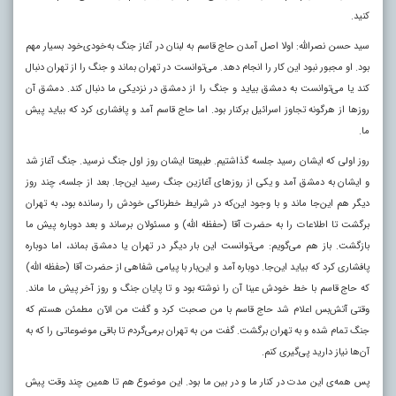
کنید.
سید حسن نصرالله: اولا اصل آمدن حاج قاسم به لبنان در آغاز جنگ به‌خودی‌خود بسیار مهم
بود. او مجبور نبود این کار را انجام دهد. می‌توانست در تهران بماند و جنگ را از تهران دنبال
کند یا می‌توانست به دمشق بیاید و جنگ را از دمشق در نزدیکی ما دنبال کند. دمشق آن
روزها از هرگونه تجاوز اسرائیل برکنار بود. اما حاج قاسم آمد و پافشاری کرد که بیاید پیش
ما.
روز اولی که ایشان رسید جلسه گذاشتیم. طبیعتا ایشان روز اول جنگ نرسید. جنگ آغاز شد
و ایشان به دمشق آمد و یکی از روزهای آغازین جنگ رسید این‌جا. بعد از جلسه، چند روز
دیگر هم این‌جا ماند و با وجود این‌که در شرایط خطرناکی خودش را رسانده بود، به تهران
برگشت تا اطلاعات را به حضرت آقا (حفظه الله) و مسئولان برساند و بعد دوباره پیش ما
بازگشت. باز هم می‌گویم: می‌توانست این بار دیگر در تهران یا دمشق بماند، اما دوباره
پافشاری کرد که بیاید این‌جا. دوباره آمد و این‌بار با پیامی شفاهی از حضرت آقا (حفظه الله)
که حاج قاسم با خط خودش عینا آن را نوشته بود و تا پایان جنگ و روز آخر پیش ما ماند.
وقتی آتش‌بس اعلام شد حاج قاسم با من صحبت کرد و گفت من الآن مطمئن هستم که
جنگ تمام شده و به تهران برگشت. گفت من به تهران برمی‌گردم تا باقی موضوعاتی را که به
آن‌ها نیاز دارید پی‌گیری کنم.
پس همه‌ی این مدت در کنار ما و در بین ما بود. این موضوع هم تا همین چند وقت پیش