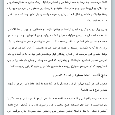
کاملا می‌فهمید، چه برسد به مسائل نظامی و امنیتی و اینها. از یک چنین جامعیتی برخوردار
بود. علاوه بر این‌ها، بین او و حاج عماد مغنیه و باقی برادران مسئول در امور جهادی، یک
رابطۀ برادرانه و شخصی شکل گرفت. یعنی به سرعت رابطه، به رابطه‌ای دوستانه، محبت‌آمیز
و برادرانه تبدیل شد.
چنین روابطی به یکپارچه کردن ایده‌ها و چشم‌اندازها، و همکاری و عبور از مشکلات یا
اختلافات احتمالی در برخی جزئیات خیلی کمک می‌کرد. پس اطمینان، دوستی، برادری،
محبت و همین طور اخلاص متقابلی وجود داشت. هم حاج قاسم و هم حاج عماد و دیگر
برادران ما که به شهادت رسیدند یا هنوز در قید حیات هستند، از این اخلاص برخوردار
بودند. همه‌ی این موضوعات از همان روزهای اول نویدبخش این بود که ما در آستانه‌ی یک
تجربه‌ی بسیار شاخص، خوشایند و پرقدرتیم که امور مقاومت را پیش خواهد برد و این
اتفاقی بود که در عمل هم به وقوع پیوست. به همین علت جای هیچ نگرانیی وجود نداشت.
حاج قاسم، عماد مغنیه و احمد کاظمی
مجری: این دو شهید بزرگوار از قبل همدیگر را می‌شناختند یا شما خاطره‌ای از برخورد شهید
عماد و حاج قاسم دارید؟
سید حسن نصرالله: قبل از انتصاب حاج قاسم به فرماندهی نیروی قدس، این دو همدیگر را
نمی‌شناختند. و اصلا فکر نمی‌کنم هیچ لبنانی تا قبل از نیروی قدس، با شخص حاج قاسم
آشنایی داشت. اما بعد از اینکه ایشان مسئول نیروی قدس شد، خیلی به لبنان می‌آمد. این