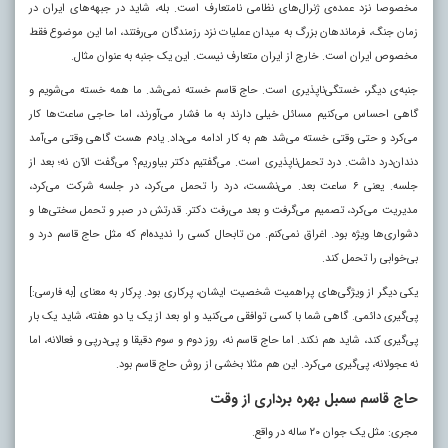
مخصوصا نزد عمده‌ی ژنرال‌های نظامی نامتعارف است. بله، شاید در جبهه‌های ایران در
زمان جنگ، فرماندهان بزرگ به میدان عملیات نزد رزمندگان می‌رفتند، اما این موضوع فقط
مخصوص ایران است. خارج از ایران متعارف نیست. این یک جنبه به عنوان مثال.
جنبه‌ی دیگر، خستگی‌ناپذیری است. حاج قاسم خسته نمی‌شد. ما همه خسته می‌شویم و
گاهی احساس می‌کنیم مسائل خیلی دارند به ما فشار می‌آورند، اما حاجی ساعت‌ها کار
می‌کرد و حتی وقتی خسته می‌شد هم به کار ادامه می‌داد. یادم هست گاهی وقتی می‌آمد
دندان‌درد داشت. درد تحمل‌ناپذیری است. می‌گفتیم دکتر بیاوریم؟ می‌گفت الآن نه؛ بعد از
جلسه. یعنی ۶ ساعت بعد. می‌نشست، درد را تحمل می‌کرد، در جلسه شرکت می‌کرد،
مدیریت می‌کرد، تصمیم می‌گرفت و بعد می‌رفت دکتر. قدرتش در صبر و تحمل سختی‌ها و
دشواری‌ها ویژه بود. اغراق نمی‌کنم. من تابحال کسی را ندیده‌ام که مثل حاج قاسم درد و
بی‌خوابی را تحمل کند.
یکی دیگر از ویژگی‌های پراهمیت شخصیت ایشان، پرکاری بود. پرکار به معنای [به فارسی:]
پی‌گیری دائمی. گاهی شما با کسی توافقی می‌کنید و او بعد از یک یا دو هفته، شاید یک بار
پی‌گیری کند، شاید هم نکند. اما حاج قاسم نه، روز دوم و سوم دقیقا و پی‌درپی و فعالانه، اما
نه عجولانه، پی‌گیری می‌کرد. این هم مثلا بخشی از روش حاج قاسم بود.
حاج قاسم سمبل بهره برداری از وقت
مجری: مثل یک جوان ۲۰ ساله در واقع.