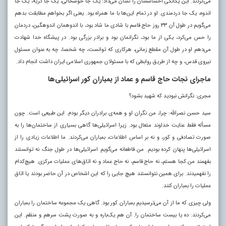
می‌کردند. این یگانگی احساسشان را نشان می‌داد: یک جا خوشحالی، یک جا گریه، یک جا
اندوه، یک جا دردمندی. او در تمام این‌ها با ما همراه بود. یعنی اگر بخواهم مطابقت بدهم
می‌گویم در طول آن ۳۳ روز حاج قاسم با شادی ما شاد بود، با اندوهمان اندوهگین، دردمان
را حس می‌کرد، یکی از ما بود، نگرانمان بود و برادر بزرگی بود. در پیشگاه خدا شهادت
می‌دهم او در طول آن مقطع زمانی، هرکاری که توانست، چه شخصا، چه به عنوان مسئول
نیروی قدس، و چه از طریق روابطی که با مسئولان جمهوری اسلامی ایران داشت انجام داد.
ماجرای نجات حاج قاسم و عماد از بمباران کور اسرائیلی‌ها
مجری: نگرانش نبودید که شهید بشود؟
سید حسن نصرالله: چرا، من نگران او و همه‌ی برادران دیگر بودم. این طبیعی است. چون
مسأله فقط عنایت خداوند متعال بود. زیرا اسرائیلی‌ها گاهی بسیاری از ساختمان‌ها را به
صورت تصادفی و کور، و نه بر اساس اطلاعات، بمباران می‌کردند. ما اطلاعات زیادی را از
اسرائیلی‌ها پنهان کرده بودیم. من قاطعانه می‌گویم اسرائیلی‌ها در طول جنگ نه توانستند
بفهمند من کجا هستم، نه حاج قاسم، نه حاج عماد و نه اتاق‌های عملیات مرکزی. هیچ‌کدام
را نفهمیدند. برای همین نتوانستند هیچ جایی را که این اشخاص در آن حاضر بودند یا اتاق
عملیات را بمباران کنند.
ولی چیزی که ما از آن می‌ترسیدیم بمباران کور بود. گاهی یک مجموعه ساختمان را بمباران
می‌کردند: ده یا بیست ساختمان را. آن هم یک‌باره و به صورت پشت سرهم و منظم. این