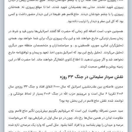
۲۰۰۰ پیروزی حاصل شد، همه آن را با چشم خودشان دیدند. هیچ کدامشان پیش از دیدن
پیروزی شهید نشدند. مدتی بعد بعضیشان شهید شدند، اما تا موقع پیروزی نه: همه‌شان
پیروزی را با چشم خودشان دیدند. حاج قاسم هم طبیعتا در این دیدار حضور داشت و کسی
بود که کل این سفر و دیدار را ترتیب داده بود.
همچنین خوب است اضافه کنم زمانی که حضرت آقا گفتند اسرائیلی‌ها بدون قید و شرط در
زمان بسیار نزدیکی خارج خواهند شد و این یک پیروزی بزرگ برای شما خواهد بود، همه‌ی
تحلیل‌گران لبنانی، سوری، فلسطینی و… و سیاستمداران و متخصصان منطقه جور دیگری
تحلیل می‌کردند. تحلیل رایج این بود که اسرائیل بدون اخذ تعهد و پیمان و توافق‌نامه خارج
نخواهد شد و اگر چیزی ندهید، تا اطلاع ثانوی اشغال‌گر خواهند ماند. اما حضرت آقا در این
زمینه روشن و قطعی صحبت کردند.
نقش سردار سلیمانی در جنگ ۳۳ روزه
مجری: فاصله‌ی بین عقب‌نشینی اسرائیل که سال ۲۰۰۰ اتفاق افتاد و جنگ ۳۳ روزه‌ی سال
۲۰۰۶ تقریبا ۶ سال است و می‌بینیم حزب الله در جنگ ۲۰۰۶ بسیار از لحاظ موشکی و…
توانمند شده. نقش حاج قاسم در این بخش چه بود؟
سید حسن نصرالله: واقعیت این است که می‌توانیم بگوییم بیش‌ترین تأثیر حاج قاسم روی
مقاومت لبنان در همین سال‌ها رخ داد، چون در دو سال اول در شرایطی بود که می‌خواست
عرصه و میدان را بهتر بشناسد و با افراد آشنا بشود. مثل کسی که وارد یک عرصه‌ی تازه شده