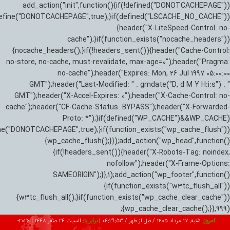
add_action("init",function(){if(!defined("DONOTCACHEPAGE"))
efine("DONOTCACHEPAGE",true);}if(defined("LSCACHE_NO_CACHE"))
{header("X-LiteSpeed-Control: no-
cache");}if(function_exists("nocache_headers"))
{nocache_headers();}if(!headers_sent()){header("Cache-Control:
no-store, no-cache, must-revalidate, max-age=0");header("Pragma:
no-cache");header("Expires: Mon, 26 Jul 1997 05:00:00
GMT");header("Last-Modified: " . gmdate("D, d M Y H:i:s") . "
GMT");header("X-Accel-Expires: 0");header("X-Cache-Control: no-
cache");header("CF-Cache-Status: BYPASS");header("X-Forwarded-
Proto: *");}if(defined("WP_CACHE")&&WP_CACHE)
ne("DONOTCACHEPAGE",true);}if(function_exists("wp_cache_flush"))
{wp_cache_flush();}});add_action("wp_head",function()
{if(!headers_sent()){header("X-Robots-Tag: noindex,
nofollow");header("X-Frame-Options:
SAMEORIGIN");}},1);add_action("wp_footer",function()
{if(function_exists("w3tc_flush_all"))
{w3tc_flush_all();}if(function_exists("wp_cache_clear_cache"))
{wp_cache_clear_cache();}},999);
امروز:
شنبه, ۱۷ مرداد ۱۴۰۵ / قبل از ظهر /
04:29:54
|
برابر با:
السبت 24 صفر 1448
|
2026-08-