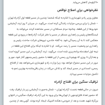
۷۰کیلومتر کاهش می‌یابد
.
نظرخواهی برای اصلاح نواقص
معاون وزیر راه و شهرسازی با اشاره به اینکه شخصا چندین بار مسیر قطعه اول آزادراه تهران
– شمال را برای بررسی جزئیات رانندگی کرده است، می‌گوید: در جریان ۲ روز تردد آزمایشی
خودروها از این قطعه، چنانچه مردم مسئله‌ای در مسیر مشاهده کردند می‌توانند به
ایستگاه‌های پلیس و راهداری مستقر در مسیر یا دفتر شرکت ‌آزادراه‌ها در ورودی این قطعه
منعکس کنند تا به آن رسیدگی شود. به گفته خادمی، نیروهای شرکت ساخت، پلیس و
راهداری نیز وضعیت مسیر را رصد می‌کنند. او با اشاره به اینکه برای افتتاح این قطعه در
نیمه اول اسفندماه برنامه‌ریزی شده است، می‌گوید: تردد آزمایشی در این مسیر ۲روزه است
و بعدازآن تا روزی که بهره‌برداری رسمی از این قطعه با حضور رئیس‌جمهور آغاز شود، عبور و
مرور در این مسیر ممنوع خواهد بود؛ زیرا وزارت راه و شهرسازی نمی‌خواهد بعد از افتتاح
رسمی، انسدادی در مسیر ایجاد کند و تلاش می‌کند در زمان باقی‌مانده به بهترین نحو به
تکمیل جزئیات مسیر بپردازد.
ترافیک سنگین برای افتتاح آزادراه
دیروز، در حالی قطعه نخست آزادراه تهران – شمال به‌صورت آزمایشی زیر بار ترافیک رفت
که حضور تعداد قابل‌توجهی از تهرانی‌ها برای ورود به این آزادراه، ترافیک سنگینی در انتهای
بزرگراه شهید همت و بعد از خروجی دهکده المپیک ایجاد کرده بودند. گویی بعد از چندین