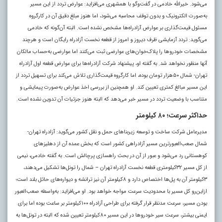
می‌شود. خیرالله خادمی در گفت‌وگو با همشهری می‌افزاید: عوارض تردد از این مسیر
به‌صورت الکترونیک و بدون توقف محاسبه می‌شود، اما هنوز مبلغ دقیق آن در کارگروه
مسئول قیمت‌گذاری بر عوارض آزادراه‌ها مشخص نشده است. البته آن‌گونه که خادمی
می‌گوید: تردد آزمایشی ظرف دیروز و امروز از قطعه نخست آزادراه رایگان است و هرچند
مشخصات خودروها را پلاک‌خوان‌های عوارضی ثبت می‌کنند اما عوارضی به‌حساب مالکان
آنها منظور نخواهد شد. به گفته او، پیشنهاد شرکت آزادراه‌ها برای عوارض قطعه اول آزادراه
تهران- شمال ۵۰هزار تومان بوده، اما کارگروه قیمت‌گذاری تلاش می‌کند برای تسهیل تردد از
این مسیر مبالغ کمتری تعیین کند. او همچنین از بررسی اخذ عوارض به‌صورت پیمایشی و
متناسب با وضعیت تردد در مسیر خبر می‌دهد که البته هنوز جزئیات آن تدوین نشده است.
حداکثر سرعت؛ ۸۰ کیلومتر
مدیرعامل شرکت ساخت و توسعه زیربناهای حمل‌ و نقل کشور می‌گوید: آزادراه تهران-
شمال صعب‌العبورترین مسیر آزادراهی کشور است که بخش عمده آن از دهلیزهای
کوهستانی رد می‌شود و عبور از آن در بحث راهسازی پرچالش است. به گفته خادمی، نیمی
از کل مسیر ۳۲کیلومتری قطعه نخست آزادراه تهران – شمال را تونل‌ها تشکیل می‌دهند،
۳کیلومتر آن به پل‌ها اختصاص دارد و ۸کیلومتر آن نیز ترانشه و دیواره‌های حائل بلند است؛
ازاین‌رو کل مسیر با محدودیت سرعت مواجه خواهد بود. او می‌افزاید: به‌واسطه صعب‌العبور
بودن مسیر، سرعت مدنظر قرار گرفته برای طراحی آزادراه ۱۰۰کیلومتر بر ساعت بوده اما برای
ایمنی بیشتر، سرعت سیر خودروها در این مسیر ۸۰کیلومتر تعیین شده که البته در تونل‌ها به