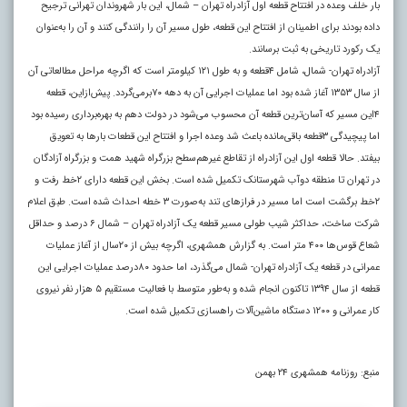
بار خلف وعده در افتتاح قطعه اول آزادراه تهران – شمال، این بار شهروندان تهرانی ترجیح
داده بودند برای اطمینان از افتتاح این قطعه، طول مسیر آن را رانندگی کنند و آن را به‌عنوان
یک رکورد تاریخی به ثبت برسانند.
آزادراه تهران- شمال، شامل ۴قطعه و به طول ۱۲۱ کیلومتر است که اگرچه مراحل مطالعاتی آن
از سال ۱۳۵۳ آغاز شده بود اما عملیات اجرایی آن به دهه ۷۰برمی‌گردد. پیش‌ازاین، قطعه
۴این مسیر که آسان‌ترین قطعه آن محسوب می‌شود در دولت دهم به بهره‌برداری رسیده بود
اما پیچیدگی ۳قطعه باقی‌مانده باعث شد وعده اجرا و افتتاح این قطعات بارها به تعویق
بیفتد. حالا قطعه اول این آزادراه از تقاطع غیرهم‌سطح بزرگراه شهید همت و بزرگراه آزادگان
در تهران تا منطقه دوآب شهرستانک تکمیل شده است. بخش این قطعه دارای ۲خط رفت و
۲خط برگشت است اما مسیر در فرازهای تند به‌صورت ۳ خطه احداث شده است. طبق اعلام
شرکت ساخت، حداکثر شیب طولی مسیر قطعه یک آزادراه تهران – شمال ۶ درصد و حداقل
شعاع قوس‌ها ۴۰۰ متر است. به گزارش همشهری، اگرچه بیش از ۲۰سال از آغاز عملیات
عمرانی در قطعه یک آزادراه تهران- شمال می‌گذرد، اما حدود ۸۰درصد عملیات اجرایی این
قطعه از سال ۱۳۹۴ تاکنون انجام شده و به‌طور متوسط با فعالیت مستقیم ۵ هزار نفر نیروی
کار عمرانی و ۱۲۰۰ دستگاه ماشین‌آلات راهسازی تکمیل شده است.
منبع: روزنامه همشهری ۲۴ بهمن