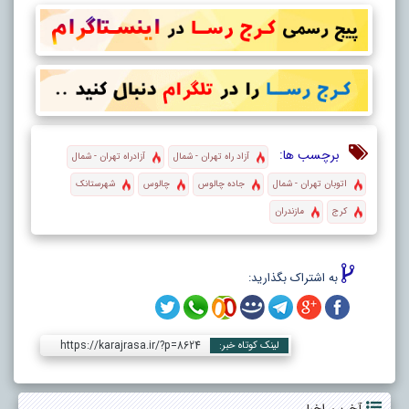
برچسب ها:
آزاد راه تهران - شمال
آزادراه تهران - شمال
اتوبان تهران - شمال
جاده چالوس
چالوس
شهرستانک
کرج
مازندران
به اشتراک بگذارید:
https://karajrasa.ir/?p=8624
لینک کوتاه خبر: