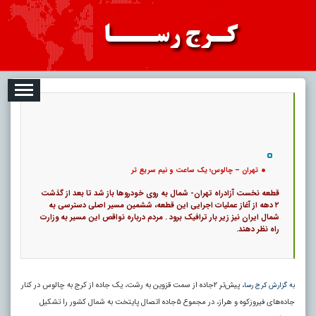
08
تبلیغات
درباره ما
ارتباط با ما
RSS
|
کد خبر:
8624 |
تهران – چالوس؛ یک ‌ساعت و نیم سریع تر
|
12
تاریخ انتشار :
۱۷ مرداد ۱۴۰۵ - ۸:۵۹ |
۰
پ
تهران – چالوس؛ یک ‌ساعت و نیم سریع تر
قطعه نخست آزادراه تهران- شمال به روی خودروها باز شد تا بعد از گذشت
۲ دهه از آغاز عملیات اجرایی این قطعه، ششمین مسیر اصلی دسترسی به
شمال ایران نیز زیر بار ترافیک برود . مردم درباره نواقص این مسیر به وزارت
راه نظر دهند.
، پیش‌تر ۲جاده از سمت قزوین به رشت، یک جاده از کرج به چالوس در کنار
به گزارش کرج رسا
جاده‌های فیروزکوه و هراز، در مجموع ۵جاده اتصال پایتخت به شمال کشور را تشکیل