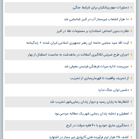
دستورات مهم پزشکیان برای شرایط جنگی
۱۰ هزار انشعاب غیرمجاز آب در البرز شناسایی شد
نظارت بدون اغماض استاندارد بر مصنوعات طلا در البرز
آیت الله سید مجتبی خامنه ای رهبر جمهوری اسلامی ایران شدند + زندگینامه
اجرای طرح ضربتی لکه‌گیری آسفالت در ماهدشت به مناسبت استقبال از بهار
سرپرست اداره میراث فرهنگی فردیس معرفی شد
از تحریف واقعیت تا قهرمان‌سازی از تخریب
دشمن توان جنگ ندارد
انتظارها به پایان رسید و دیوار زندان رجایی‌شهر تخریب شد
تعطیلی و تخلیه زندان رجایی شهر یک مطالبه مردمی بود
دستگیری سارق خودرو با ۴۰ فقره سرقت در کرج
کشف ۲۵ هزار لیتر فرآورده نفتی گازوئیل غیر مجاز در اشتهارد