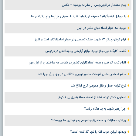
پیام معنادار عراقچی پس از سفر به روسیه + عکس
با موبایل اینفوگرافیک حرفه ای تولید کنید + معرفی ابزارها و اپلیکیشن ها
تولید سه هزار اصله نهال مثمر در البرز
آرام گرفتن پیکر ۷۳ شهید جنگ تحمیلی در جوار امامزادگان استان البرز
کشف کارگاه غیرمجاز تولید لوازم آرایشی و بهداشتی در فردیس
الزام ثبت کد فنی و بیمه استادکاران کشور در شناسنامه ساختمان از اول مهر
حکم قصاص عامل شهادت مامور نیروی انتظامی در چهارباغ اجرا شد
نرخ کرایه حمل و نقل عمومی کرج ابلاغ شد
تصاویر کمتر دیده شده از لحظه حمله به پل بی ۱ کرج
چرا رهبر شهید به پناهگاه نرفت؟
ویدئو؛ مجازات و مصادیق جاسوسی در قوانین ما چیست؟
ویدئو؛ ایران حزب الله را تنها گذاشته است؟