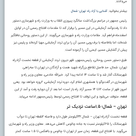
می‌دادند.
بیشتر بخوانید:
آشنایی با آزاد راه تهران- شمال
رئیس‌ جمهور در مراسم بزرگداشت سالگرد پیروزی انقلاب به وزارت راه و شهرسازی دستور
داد تا رفت‌وآمد آزمایشی در این مسیر را برقرار کند تا مقدمات افتتاح رسمی آن در اوایل
اسفندماه فراهم ‌آید. مقامات وزارت راه و شهرسازی می‌گویند: از این دستور روحانی غافلگیر
شده‌اند؛ اما بلافاصله با برف‌روبی مسیر، آن را برای تردد آزمایشی مهیا کرده‌اند و پلیس نیز
پیش از گشایش مسیر، ایمنی آن را آزموده است.
طبق دستور حسن روحانی، رئیس‌جمهور، ظهر دیروز، تردد آزمایشی از قطعه نخست آزادراه
تهران- شمال، حد فاصل تقاطع بزرگراه شهید همت و آزادگان در تهران تا سه‌راهی
شهرستانک آغاز شد و تا ساعت ۱۴ ادامه پیدا کرد. خیرالله خادمی، معاون وزیر راه و
شهرسازی در گفت‌وگو با همشهری اعلام کرد، دوره تردد آزمایشی، ۲روزه خواهد بود. یعنی
امروز ظهر از ساعت ۱۲تا ۱۴ مسیر آزاد راه باز است؛ اما بعد از آن دوباره رفت‌ و آمد از این
قطعه، متوقف می‌شود و این توقف تا افتتاح رسمی توسط رئیس‌جمهور ادامه می‌یابد.
تهران – شمال؛ ۱.۵ساعت نزدیک‌ تر
قطعه نخست آزادراه تهران – شمال ۳۲کیلومتر طول دارد و فاصله ۲نقطه تهران تا دوآب
شهرستانک را ۶۵کیلومتر نسبت به جاده چالوس کاهش می‌دهد. معاون وزیر راه و شهرسازی
می‌گوید: با افتتاح این قطعه، زمان سیر از تهران تا چالوس و بالعکس تا ۱.۵ ساعت کمتر