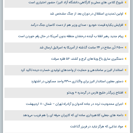
شروع کلاس های عملی و کارگاهی دانشگاه آزاد البرز/ حضور اختیاری است
اولین تمدیدی استقلال در دوران بعد از جنگ مشخص شد
افزایش یکباره قیمت خودرو ؛ صدای وزیر هم از دست کاسبان جنگ درآمد
پیام جدید رهبر انقلاب؛ آینده درخشان منطقه بدون آمریکا در حال رقم خوردن است
۶۵۰۰ تُن سلاح در ۲۴ ساعت گذشته از آمریکا به اسرائیل ارسال شد
دستگیری سارق باغ ویلاهای کرج و کشف ۵۶ فقره سرقت
استاندار البرز بر ساماندهی و حمایت از واحدهای تولیدی خسارت دیده تاکید کرد
دستور معاون استاندار البرز برای واگذاری ۴۳۰۰ واحد مسکونی در اشتهارد
افتتاح زیرگذر خلیج فارس در گرمدره + ویدئو
اجرای محدودیت تردد در جاده کندوان و آزادراه تهران – شمال ؛ ١١ اردیبهشت
دامنه های جعلی؛ کلاهبرداری ساده ای که کاربران حرفه ای را هم فریب می‌دهد
مواد غذایی که هرگز نباید در فریزر گذاشت