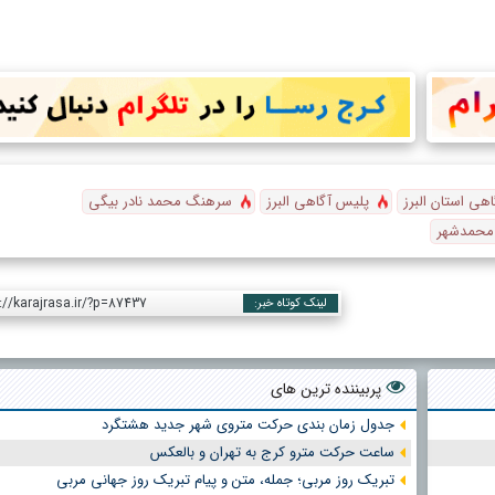
هی استان البرز
پلیس آگاهی البرز
سرهنگ محمد نادر بیگی
محمدشهر
://karajrasa.ir/?p=87437
لینک کوتاه خبر:
پربیننده ترین های
جدول زمان بندی حرکت متروی شهر جدید هشتگرد
ساعت حرکت مترو کرج به تهران و بالعکس
تبریک روز مربی؛ جمله، متن و پیام تبریک روز جهانی مربی