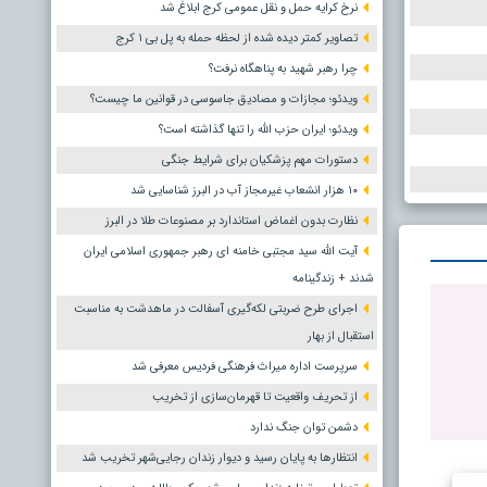
نرخ کرایه حمل و نقل عمومی کرج ابلاغ شد
تصاویر کمتر دیده شده از لحظه حمله به پل بی ۱ کرج
چرا رهبر شهید به پناهگاه نرفت؟
ویدئو؛ مجازات و مصادیق جاسوسی در قوانین ما چیست؟
ویدئو؛ ایران حزب الله را تنها گذاشته است؟
دستورات مهم پزشکیان برای شرایط جنگی
۱۰ هزار انشعاب غیرمجاز آب در البرز شناسایی شد
نظارت بدون اغماض استاندارد بر مصنوعات طلا در البرز
آیت الله سید مجتبی خامنه ای رهبر جمهوری اسلامی ایران
شدند + زندگینامه
اجرای طرح ضربتی لکه‌گیری آسفالت در ماهدشت به مناسبت
استقبال از بهار
سرپرست اداره میراث فرهنگی فردیس معرفی شد
از تحریف واقعیت تا قهرمان‌سازی از تخریب
دشمن توان جنگ ندارد
انتظارها به پایان رسید و دیوار زندان رجایی‌شهر تخریب شد