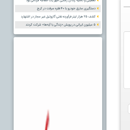
تعطیلی و تخلیه زندان رجایی شهر یک مطالبه مردمی بود
دستگیری سارق خودرو با ۴۰ فقره سرقت در کرج
کشف ۲۵ هزار لیتر فرآورده نفتی گازوئیل غیر مجاز در اشتهارد
۵ میلیون ایرانی در پویش «زندگی با آیه‌ها» شرکت کردند