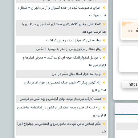
اجرای محدودیت تردد در جاده کندوان و آزادراه تهران – شمال ؛
١١ اردیبهشت
دامنه های جعلی؛ کلاهبرداری ساده ای که کاربران حرفه ای را
هم فریب می‌دهد
مواد غذایی که هرگز نباید در فریزر گذاشت
پیام معنادار عراقچی پس از سفر به روسیه + عکس
با موبایل اینفوگرافیک حرفه ای تولید کنید + معرفی ابزارها و
اپلیکیشن ها
تولید سه هزار اصله نهال مثمر در البرز
آرام گرفتن پیکر ۷۳ شهید جنگ تحمیلی در جوار امامزادگان
https
استان البرز
کشف کارگاه غیرمجاز تولید لوازم آرایشی و بهداشتی در فردیس
الزام ثبت کد فنی و بیمه استادکاران کشور در شناسنامه ساختمان
از اول مهر
حکم قصاص عامل شهادت مامور نیروی انتظامی در چهارباغ اجرا
شد