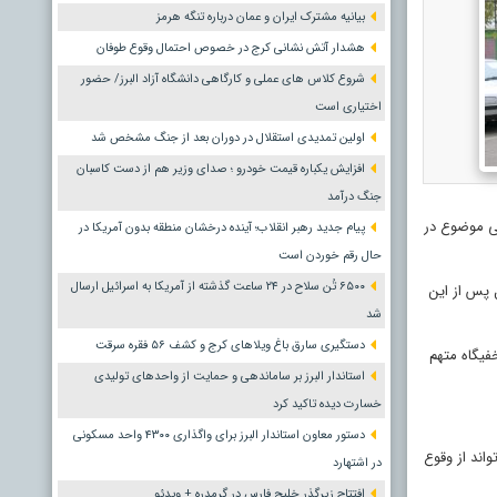
بیانیه مشترک ایران و عمان درباره تنگه هرمز
هشدار آتش نشانی کرج در خصوص احتمال وقوع طوفان
شروع کلاس های عملی و کارگاهی دانشگاه آزاد البرز/ حضور
اختیاری است
اولین تمدیدی استقلال در دوران بعد از جنگ مشخص شد
افزایش یکباره قیمت خودرو ؛ صدای وزیر هم از دست کاسبان
جنگ درآمد
سی موضوع در
پیام جدید رهبر انقلاب؛ آینده درخشان منطقه بدون آمریکا در
حال رقم خوردن است
۶۵۰۰ تُن سلاح در ۲۴ ساعت گذشته از آمریکا به اسرائیل ارسال
ه و قاتل پس از این
شد
دستگیری سارق باغ ویلاهای کرج و کشف ۵۶ فقره سرقت
فیگاه متهم
استاندار البرز بر ساماندهی و حمایت از واحدهای تولیدی
خسارت دیده تاکید کرد
دستور معاون استاندار البرز برای واگذاری ۴۳۰۰ واحد مسکونی
اند از وقوع
در اشتهارد
افتتاح زیرگذر خلیج فارس در گرمدره + ویدئو