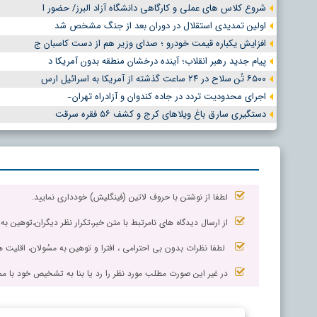
شروع کلاس های عملی و کارگاهی دانشگاه آزاد البرز/ حضور ا
اولین تمدیدی استقلال در دوران بعد از جنگ مشخص شد
افزایش یکباره قیمت خودرو ؛ صدای وزیر هم از دست کاسبان ج
پیام جدید رهبر انقلاب؛ آینده درخشان منطقه بدون آمریکا د
۶۵۰۰ تُن سلاح در ۲۴ ساعت گذشته از آمریکا به اسرائیل ارس
اجرای محدودیت تردد در جاده کندوان و آزادراه تهران ̵
دستگیری سارق باغ ویلاهای کرج و کشف ۵۶ فقره سرقت
لطفا از نوشتن با حروف لاتین (فینگلیش) خودداری نمایید.
از ارسال دیدگاه های نامرتبط با متن خبر،تکرار نظر دیگران،توهین به
لطفا نظرات بدون بی احترامی ، افترا و توهین به مسٔولان، اقلیت ها
در غیر این صورت مطلب مورد نظر را رد یا بنا به تشخیص خود با مم