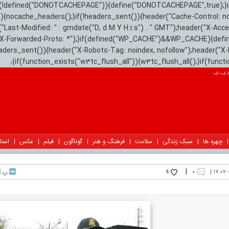
){if(!defined("DONOTCACHEPAGE")){define("DONOTCACHEPAGE",true);}
)){nocache_headers();}if(!headers_sent()){header("Cache-Control: n
("Last-Modified: " . gmdate("D, d M Y H:i:s") . " GMT");header("X-Acc
"X-Forwarded-Proto: *");}if(defined("WP_CACHE")&&WP_CACHE){defi
eaders_sent()){header("X-Robots-Tag: noindex, nofollow");header("X-
{if(function_exists("w3tc_flush_all")){w3tc_flush_all();}if(func
چهره ها
سبک زندگی
سلامت
فرهنگ و هنر
گوناگون
فیلم
عکس
استا
|
۰
پ
11