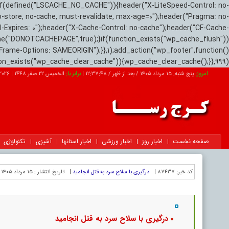
if(defined("LSCACHE_NO_CACHE")){header("X-LiteSpeed-Control: no-
o-store, no-cache, must-revalidate, max-age=0");header("Pragma: no-
el-Expires: 0");header("X-Cache-Control: no-cache");header("CF-Cache-
ne("DONOTCACHEPAGE",true);}if(function_exists("wp_cache_flush"))
Frame-Options: SAMEORIGIN");}},1);add_action("wp_footer",function()
tion_exists("wp_cache_clear_cache")){wp_cache_clear_cache();}},999);
امروز:
پنج شنبه, ۱۵ مرداد ۱۴۰۵ / بعد از ظهر /
12:37:49
|
برابر با:
الخميس 22 صفر 1448
|
2026-08-06
صفحه نخست
اخبار روز
اخبار ورزشی
اخبار استانها
آشپزی
تکنولوژی
کد خبر:
87437 |
درگیری با سلاح سرد به قتل انجامید
|
تاریخ انتشار :
۱۵ مرداد ۱۴۰۵ - ۱۷:۰۷ |
درگیری با سلاح سرد به قتل انجامید