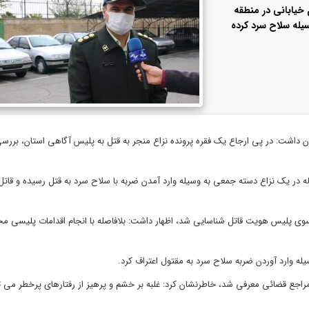
خیابانی در منطقه
یله سلاح سرد کرده
ان داشت: در پی ارجاع یک فقره پرونده نزاع منجر به قتل به پلیس آگاهی استان، برر
ود: بررسی‌های اولیه کارآگاهان حاکی از این بود که یک جوان ۲۸ ساله در یک نزاع دسته جمعی به وسیله وارد آمدن ضربه با سلاح سرد به قتل رسید
ز سوی پلیس هویت قاتل شناسایی شد، اظهار داشت: بلافاصله با انجام اقدامات پلیسی مخ
یله وارد آوردن ضربه سلاح سرد به مقتول اعتراف کرد.
 مراجع قضائی معرفی شد، خاطرنشان کرد: غلبه بر خشم و پرهیز از رفتارهای پرخطر می تو