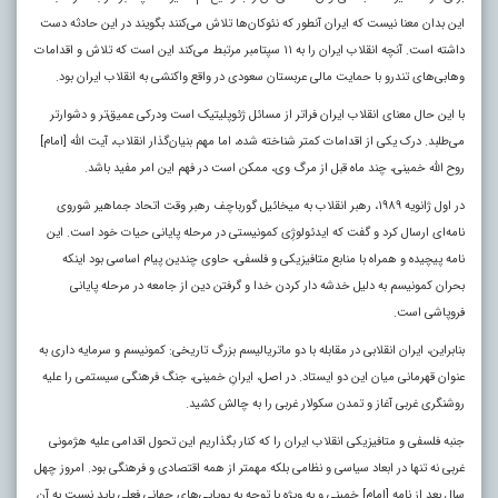
این بدان معنا نیست که ایران آنطور که نئوکان‌ها تلاش می‌کنند بگویند در این حادثه دست
داشته است. آنچه انقلاب ایران را به ۱۱ سپتامبر مرتبط می‌کند این است که تلاش و اقدامات
وهابی‌های تندرو با حمایت مالی عربستان سعودی در واقع واکنشی به انقلاب ایران بود.
با این حال معنای انقلاب ایران فراتر از مسائل ژئوپلیتیک است ودرکی عمیق‌تر و دشوارتر
می‌طلبد. درک یکی از اقدامات کمتر شناخته شده، اما مهم بنیان‌گذار انقلاب، آیت الله [امام]
روح الله خمینی، چند ماه قبل از مرگ وی، ممکن است در فهم این امر مفید باشد.
در اول ژانویه ۱۹۸۹، رهبر انقلاب به میخائیل گورباچف رهبر وقت اتحاد جماهیر شوروی
نامه‌ای ارسال کرد و گفت که ایدئولوژِی کمونیستی در مرحله پایانی حیات خود است. این
نامه پیچیده و همراه با منابع متافیزیکی و فلسفی، حاوی چندین پیام اساسی بود اینکه
بحران کمونیسم به دلیل خدشه دار کردن خدا و گرفتن دین از جامعه در مرحله پایانی
فروپاشی است.
بنابراین، ایران انقلابی در مقابله با دو ماتریالیسم بزرگ تاریخی: کمونیسم و سرمایه داری به
عنوان قهرمانی میان این دو ایستاد. در اصل، ایرانِ خمینی، جنگ فرهنگی سیستمی را علیه
روشنگری غربی آغاز و تمدن سکولار غربی را به چالش کشید.
جنبه فلسفی و متافیزیکی انقلاب ایران را که کنار بگذاریم این تحول اقدامی علیه هژمونی
غربی نه تنها در ابعاد سیاسی و نظامی بلکه مهمتر از همه اقتصادی و فرهنگی بود. امروز چهل
سال بعد از نامه [امام] خمینی و به ویژه با توجه به پویایی‌های جهانی فعلی باید نسبت به آن