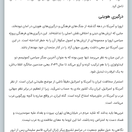
تامل کرد
.
درگیری هویتی
اروپا و آمریکا در دهه گذشته از جنگ‌های فرهنگی و درگیری‌های هویتی در امان نبوده‌اند،
جایی که ارزش‌های دینی و اخلاقی نقش اصلی را نداشته‌اند. این درگیری‌های فرهنگی پروژه
سیاسی اروپا و مجموعه‌ای از ارزش‌ها و اصول سکولار آن را به خطر انداخته است. در این
بین آمریکا نیز سعی داشت رهبری جهان آزاد را در کنار متحدان خود عهده‌دار باشد.
در این میان به نظر می‌رسد تنها چین بوده که به عنوان آخرین سنگر سیاسی کمونیسم دو
ایدئولوژی را با هم ترکیب کرده و آرزو می‌کند تا سال ۲۰۴۹، یعنی صدمین سالگرد انقلاب‌اش،
به یک ابرقدرت تبدیل شود.
استمرار مخالفت ایران با آمریکا و اسرائیل دقیقاً ناشی از موضع عقیدتی ایران است. از نظر
آمریکا و اسرائیل، ایران یک کشور عادی به حساب نمی‌آید، زیرا از تعظیم در برابر نظم جهانی
غرب و آمریکا در خاورمیانه امتناع کرده است. گناه ایران، در واقع مبارزه با آنچه زورگویی غرب
می‌نامد، است.
غربی‌ها باید بدانند که شاید مردم در خیابان‌های تهران، بیروت و بغداد علیه سو‌مدیریت و
فساد دست به اعتراض زده باشند، اما این لزوما به معنای علاقمندی به غرب نیست.
نگاهی به خیل عظیم جمعیت در مراسم تشییع پیکر ژنرال ایرانی، قاسم سلیمانی پس از ترور