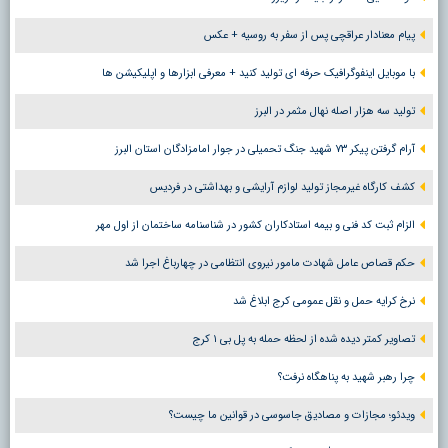
پیام معنادار عراقچی پس از سفر به روسیه + عکس
با موبایل اینفوگرافیک حرفه ای تولید کنید + معرفی ابزارها و اپلیکیشن ها
تولید سه هزار اصله نهال مثمر در البرز
آرام گرفتن پیکر ۷۳ شهید جنگ تحمیلی در جوار امامزادگان استان البرز
کشف کارگاه غیرمجاز تولید لوازم آرایشی و بهداشتی در فردیس
الزام ثبت کد فنی و بیمه استادکاران کشور در شناسنامه ساختمان از اول مهر
حکم قصاص عامل شهادت مامور نیروی انتظامی در چهارباغ اجرا شد
نرخ کرایه حمل و نقل عمومی کرج ابلاغ شد
تصاویر کمتر دیده شده از لحظه حمله به پل بی ۱ کرج
چرا رهبر شهید به پناهگاه نرفت؟
ویدئو؛ مجازات و مصادیق جاسوسی در قوانین ما چیست؟