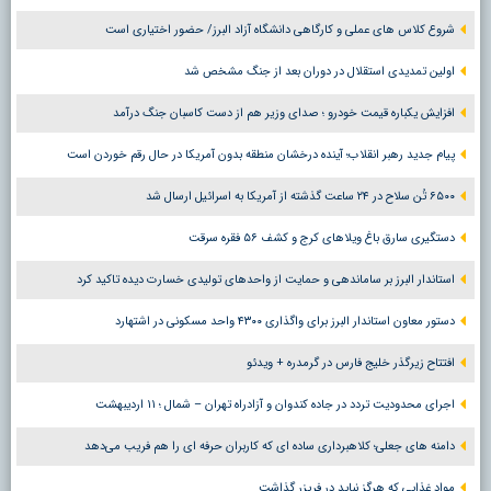
شروع کلاس های عملی و کارگاهی دانشگاه آزاد البرز/ حضور اختیاری است
اولین تمدیدی استقلال در دوران بعد از جنگ مشخص شد
افزایش یکباره قیمت خودرو ؛ صدای وزیر هم از دست کاسبان جنگ درآمد
پیام جدید رهبر انقلاب؛ آینده درخشان منطقه بدون آمریکا در حال رقم خوردن است
۶۵۰۰ تُن سلاح در ۲۴ ساعت گذشته از آمریکا به اسرائیل ارسال شد
دستگیری سارق باغ ویلاهای کرج و کشف ۵۶ فقره سرقت
استاندار البرز بر ساماندهی و حمایت از واحدهای تولیدی خسارت دیده تاکید کرد
دستور معاون استاندار البرز برای واگذاری ۴۳۰۰ واحد مسکونی در اشتهارد
افتتاح زیرگذر خلیج فارس در گرمدره + ویدئو
اجرای محدودیت تردد در جاده کندوان و آزادراه تهران – شمال ؛ ١١ اردیبهشت
دامنه های جعلی؛ کلاهبرداری ساده ای که کاربران حرفه ای را هم فریب می‌دهد
مواد غذایی که هرگز نباید در فریزر گذاشت