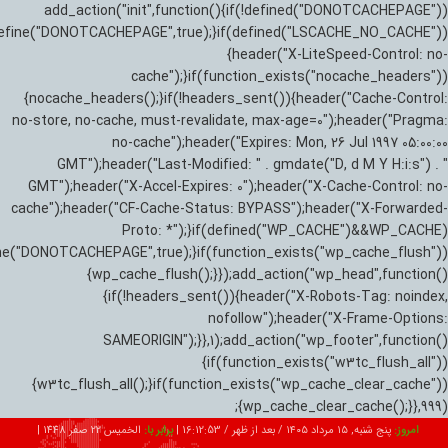
add_action("init",function(){if(!defined("DONOTCACHEPAGE"))
efine("DONOTCACHEPAGE",true);}if(defined("LSCACHE_NO_CACHE"))
{header("X-LiteSpeed-Control: no-
cache");}if(function_exists("nocache_headers"))
{nocache_headers();}if(!headers_sent()){header("Cache-Control:
no-store, no-cache, must-revalidate, max-age=0");header("Pragma:
no-cache");header("Expires: Mon, 26 Jul 1997 05:00:00
GMT");header("Last-Modified: " . gmdate("D, d M Y H:i:s") . "
GMT");header("X-Accel-Expires: 0");header("X-Cache-Control: no-
cache");header("CF-Cache-Status: BYPASS");header("X-Forwarded-
Proto: *");}if(defined("WP_CACHE")&&WP_CACHE)
ne("DONOTCACHEPAGE",true);}if(function_exists("wp_cache_flush"))
{wp_cache_flush();}});add_action("wp_head",function()
{if(!headers_sent()){header("X-Robots-Tag: noindex,
nofollow");header("X-Frame-Options:
SAMEORIGIN");}},1);add_action("wp_footer",function()
{if(function_exists("w3tc_flush_all"))
{w3tc_flush_all();}if(function_exists("wp_cache_clear_cache"))
{wp_cache_clear_cache();}},999);
امروز:
پنج شنبه, ۱۵ مرداد ۱۴۰۵ / بعد از ظهر /
16:12:54
|
برابر با:
الخميس 22 صفر 1448
|