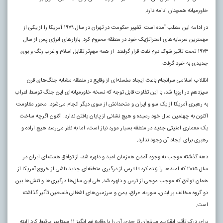
خاورمیانه همچنان ادامه دارد.
در ادامه این مطلب آمده است: تغییر حکومت در تهران در سال ۱۹۷۹ آمریکا را از یکی از
مهمترین سرمایه‌های استراتژیک خود در منطقه محروم کرد. بازار‌های انرژی پس از سال
۱۹۷۳ تحت تأثیر شوک دوم نفت قرار گرفتند. از همه مهم‌تر تقابل اسلام و غرب رنگ و بوی
جدیدی به خود گرفت.
انقلاب اسلامی سرانجام باعث ایجاد سلسله‌ای از وقایع در منطقه مشابه جنگ‌های قرن
سیزدهم در اروپا شد، با این تفاوت قابل توجه که نسخه خاورمیانه‌ای این جنگ توسط اعراب
به رهبری آمریکا از یک سو و ایران و متحدانش از سوی دیگر انجام می‌شود. محور مقاومت
اکنون به چهلمین سال خود رسیده و هیچ نشانی از پایان یافتن ندارد. اکنون اگرچه ساخت
یک معماری امنیتی جدید در منطقه بسیار مورد نیاز است، اما به نظر می‌رسد هیچ اراده و
رهبری برای ایجاد آن وجود ندارد.
دهه گذشته موجب به وجود آمدن همزمان امید و دلهره شد، از توافق هسته‌ای ایران در
سال ۲۰۱۵ که امید‌ها را زنده کرد تا ترس از درگیری منطقه‌ای جدید ناشی از خروج آمریکا از
همان توافق که موجب موجی از ترس و دلهره شد. طی این سال‌ها درگیری‌ها و تنش‌ها بین
دو گروه مخالف بر لبنان، سوریه، عراق، یمن و سرزمین‌های اشغالی فلسطین تأثیر گذاشته
است.
برای درک تأثیر انقلاب، می‌توان تا حدی آن را با وقایع غم انگیز ۱۱ سپتامبر مرتبط کرد البته