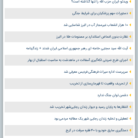
ویدئو؛ ایران حزب الله را تنها گذاشته است؟
دستورات مهم پزشکیان برای شرایط جنگی
۱۰ هزار انشعاب غیرمجاز آب در البرز شناسایی شد
نظارت بدون اغماض استاندارد بر مصنوعات طلا در البرز
آیت الله سید مجتبی خامنه ای رهبر جمهوری اسلامی ایران شدند + زندگینامه
اجرای طرح ضربتی لکه‌گیری آسفالت در ماهدشت به مناسبت استقبال از بهار
سرپرست اداره میراث فرهنگی فردیس معرفی شد
از تحریف واقعیت تا قهرمان‌سازی از تخریب
دشمن توان جنگ ندارد
انتظارها به پایان رسید و دیوار زندان رجایی‌شهر تخریب شد
تعطیلی و تخلیه زندان رجایی شهر یک مطالبه مردمی بود
دستگیری سارق خودرو با ۴۰ فقره سرقت در کرج