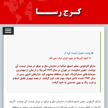
2026-08-06
تبلیغات
درباره ما
ارتباط با ما
RSS
|
کد خبر:
9103 |
آنچه آمریکا در مورد ایران درک نمی کند
|
7
تاریخ انتشار :
۱۵ مرداد ۱۴۰۵ - ۲۰:۴۲ |
۰
پ
روایت «میدل ایست آی» از
آنچه آمریکا در مورد ایران درک نمی کند
مارکو کارنلوس سفیر اسبق ایتالیا در سازمان ملل و عراق در میدل ایست آی
نوشت: تغییر حکومت در تهران در سال ۱۹۷۹ آمریکا را از یکی از مهمترین
سرمایه‌های استراتژیک خود در منطقه محروم کرد. بازار‌های انرژی پس از
سال ۱۹۷۳ تحت تأثیر شوک دوم نفت قرار گرفتند. از همه مهم‌تر تقابل اسلام
و غرب رنگ و بوی جدیدی به خود گرفت.
مارکو کارنلوس سفیر اسبق ایتالیا در سازمان ملل و عراق در میدل ایست آی نوشت: اگرچه
۴۱ سال از انقلاب ایران می‌گذرد، اما تاثیرات و پیامد‌های ژئوپلتیک این تحول بر منطقه