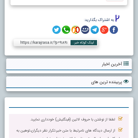
به اشتراک بگذارید:
https://karajrasa.ir/?p=91891
لینک کوتاه خبر:
آخرین اخبار
پربیننده ترین های
لطفا از نوشتن با حروف لاتین (فینگلیش) خودداری نمایید.
از ارسال دیدگاه های نامرتبط با متن خبر،تکرار نظر دیگران،توهین به