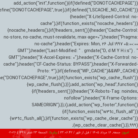
add_action("init",function(){if(!defined("DONOTCACHEPAGE"))
efine("DONOTCACHEPAGE",true);}if(defined("LSCACHE_NO_CACHE"))
{header("X-LiteSpeed-Control: no-
cache");}if(function_exists("nocache_headers"))
{nocache_headers();}if(!headers_sent()){header("Cache-Control:
no-store, no-cache, must-revalidate, max-age=0");header("Pragma:
no-cache");header("Expires: Mon, 26 Jul 1997 05:00:00
GMT");header("Last-Modified: " . gmdate("D, d M Y H:i:s") . "
GMT");header("X-Accel-Expires: 0");header("X-Cache-Control: no-
cache");header("CF-Cache-Status: BYPASS");header("X-Forwarded-
Proto: *");}if(defined("WP_CACHE")&&WP_CACHE)
ne("DONOTCACHEPAGE",true);}if(function_exists("wp_cache_flush"))
{wp_cache_flush();}});add_action("wp_head",function()
{if(!headers_sent()){header("X-Robots-Tag: noindex,
nofollow");header("X-Frame-Options:
SAMEORIGIN");}},1);add_action("wp_footer",function()
{if(function_exists("w3tc_flush_all"))
{w3tc_flush_all();}if(function_exists("wp_cache_clear_cache"))
{wp_cache_clear_cache();}},999);
امروز:
جمعه, ۱۶ مرداد ۱۴۰۵ / قبل از ظهر /
23:06:43
|
برابر با:
الجمعة 23 صفر 1448
|
2026-