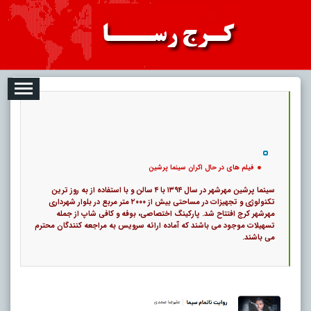
08-07
تبلیغات
درباره ما
ارتباط با ما
RSS
|
کد خبر:
91891 |
فیلم های در حال اکران سینما پرشین
|
55
تاریخ انتشار :
۱۶ مرداد ۱۴۰۵ - ۳:۳۶ |
6702 بازدید
۰
پ
فیلم های در حال اکران سینما پرشین
سینما پرشین مهرشهر در سال ۱۳۹۴ با ۴ سالن و با استفاده از به روز ترین
تکنولوژی و تجهیزات در مساحتی بیش از ۲۰۰۰ متر مربع در بلوار شهرداری
مهرشهر کرج افتتاح شد. پارکینگ اختصاصی، بوفه و کافی شاپ از جمله
تسهیلات موجود می باشند که آماده ارائه سرویس به مراجعه کنندگان محترم
می باشند.