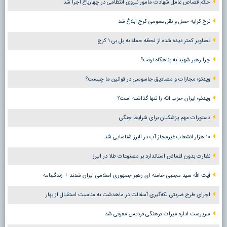
حکم قصاص عامل شهادت مامور نیروی انتظامی در چهارباغ اجرا شد
نرخ کرایه حمل و نقل عمومی کرج ابلاغ شد
تصاویر کمتر دیده شده از لحظه حمله به پل بی ۱ کرج
چرا رهبر شهید به پناهگاه نرفت؟
ویدئو؛ مجازات و مصادیق جاسوسی در قوانین ما چیست؟
ویدئو؛ ایران حزب الله را تنها گذاشته است؟
دستورات مهم پزشکیان برای شرایط جنگی
۱۰ هزار انشعاب غیرمجاز آب در البرز شناسایی شد
نظارت بدون اغماض استاندارد بر مصنوعات طلا در البرز
آیت الله سید مجتبی خامنه ای رهبر جمهوری اسلامی ایران شدند + زندگینامه
اجرای طرح ضربتی لکه‌گیری آسفالت در ماهدشت به مناسبت استقبال از بهار
سرپرست اداره میراث فرهنگی فردیس معرفی شد