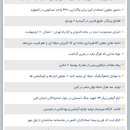
دستور معاون استاندار البرز برای واگذاری ۴۳۰۰ واحد مسکونی در اشتهارد
افتتاح زیرگذر خلیج فارس در گرمدره + ویدئو
اجرای محدودیت تردد در جاده کندوان و آزادراه تهران – شمال ؛ ١١ اردیبهشت
دامنه های جعلی؛ کلاهبرداری ساده ای که کاربران حرفه ای را هم فریب می‌دهد
مواد غذایی که هرگز نباید در فریزر گذاشت
پیام معنادار عراقچی پس از سفر به روسیه + عکس
با موبایل اینفوگرافیک حرفه ای تولید کنید + معرفی ابزارها و اپلیکیشن ها
تولید سه هزار اصله نهال مثمر در البرز
آرام گرفتن پیکر ۷۳ شهید جنگ تحمیلی در جوار امامزادگان استان البرز
کشف کارگاه غیرمجاز تولید لوازم آرایشی و بهداشتی در فردیس
الزام ثبت کد فنی و بیمه استادکاران کشور در شناسنامه ساختمان از اول مهر