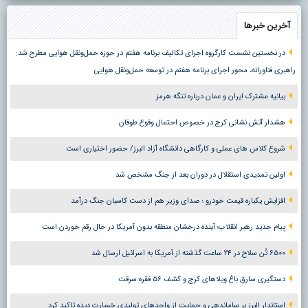
آخرین خبرها
در نخستین نشست کارگروه اجرای تکالیف برنامه هفتم در حوزه حمل‌ونقل هوایی مطرح شد:
راهبری فناورانه، محور اجرای برنامه هفتم در توسعه حمل‌ونقل هوایی
بیانیه مشترک ایران و عمان درباره تنگه هرمز
هشدار آتش نشانی کرج در خصوص احتمال وقوع طوفان
شروع کلاس های عملی و کارگاهی دانشگاه آزاد البرز/ حضور اختیاری است
اولین تمدیدی استقلال در دوران بعد از جنگ مشخص شد
افزایش یکباره قیمت خودرو ؛ صدای وزیر هم از دست کاسبان جنگ درآمد
پیام جدید رهبر انقلاب؛ آینده درخشان منطقه بدون آمریکا در حال رقم خوردن است
۶۵۰۰ تُن سلاح در ۲۴ ساعت گذشته از آمریکا به اسرائیل ارسال شد
دستگیری سارق باغ ویلاهای کرج و کشف ۵۶ فقره سرقت
استاندار البرز بر ساماندهی و حمایت از واحدهای تولیدی خسارت دیده تاکید کرد