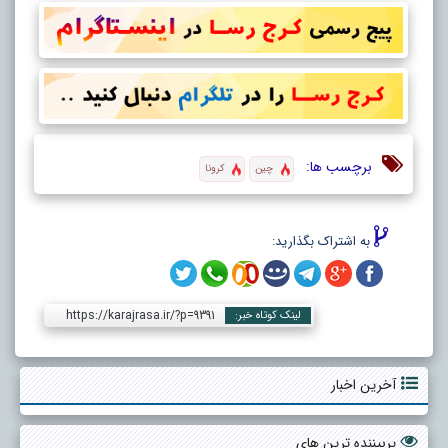
برچسب ها:
چین
کرونا
به اشتراک بگذارید:
https://karajrasa.ir/?p=9391
لینک کوتاه خبر:
آخرین اخبار
پربیننده ترین های