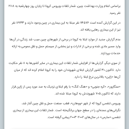
براساس اعلام وزارت بهداشت چین، شمار تلفات ویروس کرونا تا پایان روز چهارشنبه به ۲۱۱۸
نفر رسید.
در این گزارش آمده است ۷۴۵۷۶ نفر مبتلا به این بیماری در چین وجود دارند و ۱۶۲۳۳ نفر
نیز از این بیماری رهایی یافته اند.
عدم گزارش جدید از موارد ابتلا به کرونا در برخی از شهر‌های چین سبب شد زندگی در آن‌ها
وارد مسیر عادی شده و برخی از ادارات و نیز بخشی از سیستم حمل و نقل عمومی به ارائه
خدمات بپردازند
.
از سوی دیگر، گزارش‌ها از افزایش شمار تلفات این بیماری در سایر کشور‌ها به ۸ نفر حکایت
دارد. تاکنون ۳۰ کشور گزارش ابتلای شهروندان خود را به کرونا اعلام کرده اند که از میان
آن‌ها «ژاپن» بالاترین نرخ ابتلا را دارد.
«سنگاپور»، «کره جنوبی» و «هنگ کنگ» با رقم ابتلای نزدیک به صد مورد پس از ژاپن قرار
دارند که تاکنون ۷۰۵ شهروندش به کرونا مبتلا شده اند.
ویروس تنفسی کرونا که از شهر «ووهان»، قطب صنعت حمل و نقل چین آغاز شد،
نگرانی‌های عمده‌ای را در سطح جهان برانگیخته است. شمار تلفات این بیماری از بیماری
تنفسی «سارس» در سال‌های ۲۰۰۲- ۲۰۰۳ پیشی گرفته است.