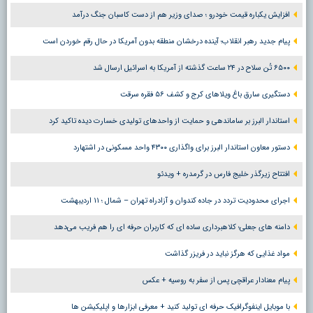
افزایش یکباره قیمت خودرو ؛ صدای وزیر هم از دست کاسبان جنگ درآمد
پیام جدید رهبر انقلاب؛ آینده درخشان منطقه بدون آمریکا در حال رقم خوردن است
۶۵۰۰ تُن سلاح در ۲۴ ساعت گذشته از آمریکا به اسرائیل ارسال شد
دستگیری سارق باغ ویلاهای کرج و کشف ۵۶ فقره سرقت
استاندار البرز بر ساماندهی و حمایت از واحدهای تولیدی خسارت دیده تاکید کرد
دستور معاون استاندار البرز برای واگذاری ۴۳۰۰ واحد مسکونی در اشتهارد
افتتاح زیرگذر خلیج فارس در گرمدره + ویدئو
اجرای محدودیت تردد در جاده کندوان و آزادراه تهران – شمال ؛ ١١ اردیبهشت
دامنه های جعلی؛ کلاهبرداری ساده ای که کاربران حرفه ای را هم فریب می‌دهد
مواد غذایی که هرگز نباید در فریزر گذاشت
پیام معنادار عراقچی پس از سفر به روسیه + عکس
با موبایل اینفوگرافیک حرفه ای تولید کنید + معرفی ابزارها و اپلیکیشن ها