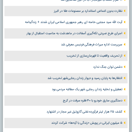
نظارت بدون اغماض استاندارد بر مصنوعات طلا در البرز
آیت الله سید مجتبی خامنه ای رهبر جمهوری اسلامی ایران شدند + زندگینامه
اجرای طرح ضربتی لکه‌گیری آسفالت در ماهدشت به مناسبت استقبال از بهار
سرپرست اداره میراث فرهنگی فردیس معرفی شد
از تحریف واقعیت تا قهرمان‌سازی از تخریب
دشمن توان جنگ ندارد
انتظارها به پایان رسید و دیوار زندان رجایی‌شهر تخریب شد
تعطیلی و تخلیه زندان رجایی شهر یک مطالبه مردمی بود
دستگیری سارق خودرو با ۴۰ فقره سرقت در کرج
کشف ۲۵ هزار لیتر فرآورده نفتی گازوئیل غیر مجاز در اشتهارد
۵ میلیون ایرانی در پویش «زندگی با آیه‌ها» شرکت کردند