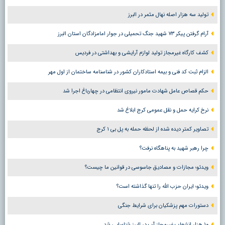
تولید سه هزار اصله نهال مثمر در البرز
آرام گرفتن پیکر ۷۳ شهید جنگ تحمیلی در جوار امامزادگان استان البرز
کشف کارگاه غیرمجاز تولید لوازم آرایشی و بهداشتی در فردیس
الزام ثبت کد فنی و بیمه استادکاران کشور در شناسنامه ساختمان از اول مهر
حکم قصاص عامل شهادت مامور نیروی انتظامی در چهارباغ اجرا شد
نرخ کرایه حمل و نقل عمومی کرج ابلاغ شد
تصاویر کمتر دیده شده از لحظه حمله به پل بی ۱ کرج
چرا رهبر شهید به پناهگاه نرفت؟
ویدئو؛ مجازات و مصادیق جاسوسی در قوانین ما چیست؟
ویدئو؛ ایران حزب الله را تنها گذاشته است؟
دستورات مهم پزشکیان برای شرایط جنگی
۱۰ هزار انشعاب غیرمجاز آب در البرز شناسایی شد