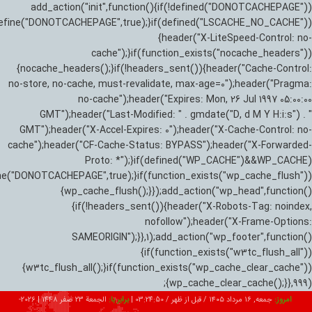
add_action("init",function(){if(!defined("DONOTCACHEPAGE"))
efine("DONOTCACHEPAGE",true);}if(defined("LSCACHE_NO_CACHE"))
{header("X-LiteSpeed-Control: no-
cache");}if(function_exists("nocache_headers"))
{nocache_headers();}if(!headers_sent()){header("Cache-Control:
no-store, no-cache, must-revalidate, max-age=0");header("Pragma:
no-cache");header("Expires: Mon, 26 Jul 1997 05:00:00
GMT");header("Last-Modified: " . gmdate("D, d M Y H:i:s") . "
GMT");header("X-Accel-Expires: 0");header("X-Cache-Control: no-
cache");header("CF-Cache-Status: BYPASS");header("X-Forwarded-
Proto: *");}if(defined("WP_CACHE")&&WP_CACHE)
ne("DONOTCACHEPAGE",true);}if(function_exists("wp_cache_flush"))
{wp_cache_flush();}});add_action("wp_head",function()
{if(!headers_sent()){header("X-Robots-Tag: noindex,
nofollow");header("X-Frame-Options:
SAMEORIGIN");}},1);add_action("wp_footer",function()
{if(function_exists("w3tc_flush_all"))
{w3tc_flush_all();}if(function_exists("wp_cache_clear_cache"))
{wp_cache_clear_cache();}},999);
امروز:
جمعه, ۱۶ مرداد ۱۴۰۵ / قبل از ظهر /
03:24:51
|
برابر با:
الجمعة 23 صفر 1448
|
2026-