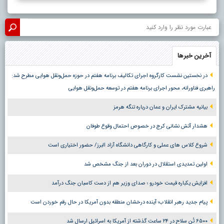
آخرین خبرها
در نخستین نشست کارگروه اجرای تکالیف برنامه هفتم در حوزه حمل‌ونقل هوایی مطرح شد:
راهبری فناورانه، محور اجرای برنامه هفتم در توسعه حمل‌ونقل هوایی
بیانیه مشترک ایران و عمان درباره تنگه هرمز
هشدار آتش نشانی کرج در خصوص احتمال وقوع طوفان
شروع کلاس های عملی و کارگاهی دانشگاه آزاد البرز/ حضور اختیاری است
اولین تمدیدی استقلال در دوران بعد از جنگ مشخص شد
افزایش یکباره قیمت خودرو ؛ صدای وزیر هم از دست کاسبان جنگ درآمد
پیام جدید رهبر انقلاب؛ آینده درخشان منطقه بدون آمریکا در حال رقم خوردن است
۶۵۰۰ تُن سلاح در ۲۴ ساعت گذشته از آمریکا به اسرائیل ارسال شد