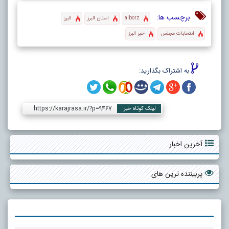
برچسب ها:
alborz
استان البرز
البرز
انتخابات مجلس
خبر البرز
به اشتراک بگذارید:
https://karajrasa.ir/?p=9467
لینک کوتاه خبر:
آخرین اخبار
پربیننده ترین های