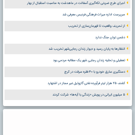
اجرای طرح ضربتی لکه‌گیری آسفالت در ماهدشت به مناسبت استقبال از بهار
سرپرست اداره میراث فرهنگی فردیس معرفی شد
از تحریف واقعیت تا قهرمان‌سازی از تخریب
دشمن توان جنگ ندارد
انتظارها به پایان رسید و دیوار زندان رجایی‌شهر تخریب شد
تعطیلی و تخلیه زندان رجایی شهر یک مطالبه مردمی بود
دستگیری سارق خودرو با ۴۰ فقره سرقت در کرج
کشف ۲۵ هزار لیتر فرآورده نفتی گازوئیل غیر مجاز در اشتهارد
۵ میلیون ایرانی در پویش «زندگی با آیه‌ها» شرکت کردند