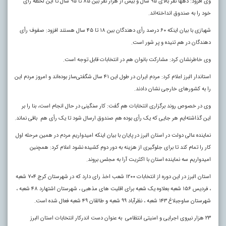
وی افزود: دهها نفر بالای ۹۵ سال و بیش از هزار نفر بین ۸۵ تا ۹۵ سال تا این لحظه رأی
خود را به صندوق انداخته‌اند.
شهبازی با بیان اینکه ۶۰ درصد رأی دهندگان بین ۱۸ تا ۴۵ سال هستند افزود: صفوف رأی
دهندگان در هم تنیده و پر شور است.
وی خاطرنشان کرد: مشارکت بانوان هم در انتخابات قابل توجه است.
استاندار البرز اعلام کرد: مردم ایران در طول این ۴۱ سال شگفتی‌ساز بوده‌اند و امروز مردم این
را به کشورهای خارجی نشان دادند.
وی در خصوص روند برگزاری انتخابات هم گفت: کار سنگینی در حال انجام است، بنا را بر
این گذاشته‌ایم هر جایی که یک رأی بوده هم صندوق ارسال شود تا یک رأی هم باقی نماند.
نماینده عالی دولت در استان البرز در پایان با بیان اینکه امیدواریم مردم در همین مرحله اول
کار را تمام کند تا برای جلوگیری از هزینه به دور دوم کشیده نشود اعلام کرد: همچنین
امیدواریم سه نماینده استان با اکثریت آرا به مجلس بروند.
استان البرز در این دوره از انتخابات ۱۲۰۰ شعب اخذ رای دارد که در شهرستان کرج ۷۰۴ شعبه
، فردیس ۱۵۶ شعبه بعلاوه یک شعبه برای اقلیت های مذهبی ، شهرستان اشتهارد ۴۸ شعبه ،
شهرستان ساوجبلاغ ۱۴۳ شعبه ، نظرآباد ۹۹ شعبه و طالقان ۴۹ شعبه فعال شده است.
۲۳ هزار نیروی اجرایی و امنیتی انتظامی به عنوان دست اندرکار انتخابات استان البرز