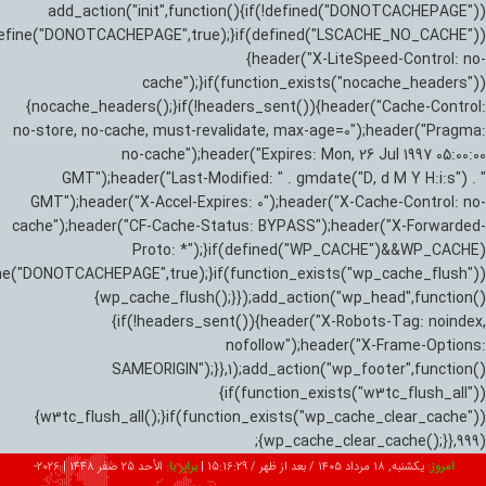
add_action("init",function(){if(!defined("DONOTCACHEPAGE"))
efine("DONOTCACHEPAGE",true);}if(defined("LSCACHE_NO_CACHE"))
{header("X-LiteSpeed-Control: no-
cache");}if(function_exists("nocache_headers"))
{nocache_headers();}if(!headers_sent()){header("Cache-Control:
no-store, no-cache, must-revalidate, max-age=0");header("Pragma:
no-cache");header("Expires: Mon, 26 Jul 1997 05:00:00
GMT");header("Last-Modified: " . gmdate("D, d M Y H:i:s") . "
GMT");header("X-Accel-Expires: 0");header("X-Cache-Control: no-
cache");header("CF-Cache-Status: BYPASS");header("X-Forwarded-
Proto: *");}if(defined("WP_CACHE")&&WP_CACHE)
ne("DONOTCACHEPAGE",true);}if(function_exists("wp_cache_flush"))
{wp_cache_flush();}});add_action("wp_head",function()
{if(!headers_sent()){header("X-Robots-Tag: noindex,
nofollow");header("X-Frame-Options:
SAMEORIGIN");}},1);add_action("wp_footer",function()
{if(function_exists("w3tc_flush_all"))
{w3tc_flush_all();}if(function_exists("wp_cache_clear_cache"))
{wp_cache_clear_cache();}},999);
امروز:
یکشنبه, ۱۸ مرداد ۱۴۰۵ / بعد از ظهر /
15:16:31
|
برابر با:
الأحد 25 صفر 1448
|
2026-