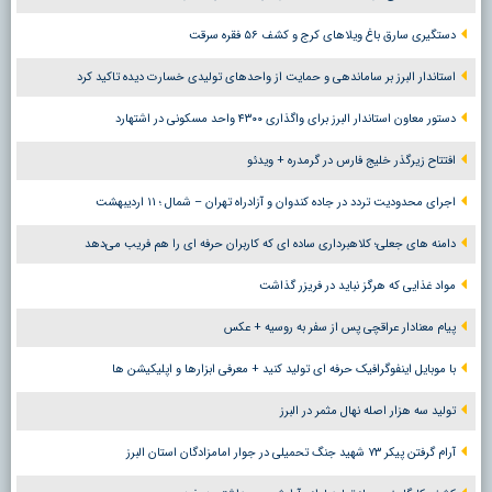
دستگیری سارق باغ ویلاهای کرج و کشف ۵۶ فقره سرقت
استاندار البرز بر ساماندهی و حمایت از واحدهای تولیدی خسارت دیده تاکید کرد
دستور معاون استاندار البرز برای واگذاری ۴۳۰۰ واحد مسکونی در اشتهارد
افتتاح زیرگذر خلیج فارس در گرمدره + ویدئو
اجرای محدودیت تردد در جاده کندوان و آزادراه تهران – شمال ؛ ١١ اردیبهشت
دامنه های جعلی؛ کلاهبرداری ساده ای که کاربران حرفه ای را هم فریب می‌دهد
مواد غذایی که هرگز نباید در فریزر گذاشت
پیام معنادار عراقچی پس از سفر به روسیه + عکس
با موبایل اینفوگرافیک حرفه ای تولید کنید + معرفی ابزارها و اپلیکیشن ها
تولید سه هزار اصله نهال مثمر در البرز
آرام گرفتن پیکر ۷۳ شهید جنگ تحمیلی در جوار امامزادگان استان البرز