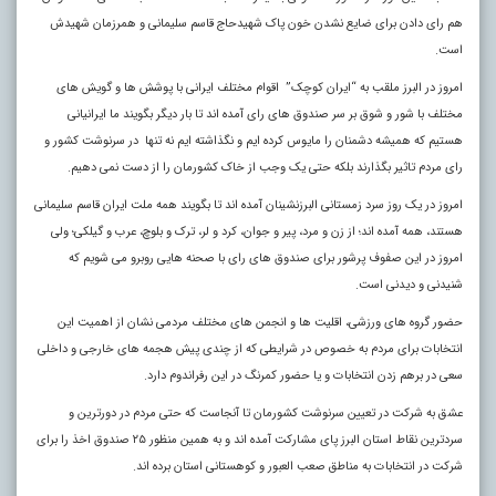
هم رای دادن برای ضایع نشدن خون پاک شهیدحاج قاسم سلیمانی و همرزمان شهیدش
است.
امروز در البرز ملقب به “ایران کوچک” اقوام مختلف ایرانی با پوشش ها و گویش های
مختلف با شور و شوق بر سر صندوق های رای آمده اند تا بار دیگر بگویند ما ایرانیانی
هستیم که همیشه دشمنان را مایوس کرده ایم و نگذاشته ایم نه تنها در سرنوشت کشور و
رای مردم تاثیر بگذارند بلکه حتی یک وجب از خاک کشورمان را از دست نمی دهیم.
امروز در یک روز سرد زمستانی البرزنشینان آمده اند تا بگویند همه ملت ایران قاسم سلیمانی
هستند، همه آمده اند؛ از زن و مرد، پیر و جوان، کرد و لر، ترک و بلوچ، عرب و گیلکی؛ ولی
امروز در این صفوف پرشور برای صندوق های رای با صحنه هایی روبرو می شویم که
شنیدنی و دیدنی است.
حضور گروه های ورزشی،‌ اقلیت ها و انجمن های مختلف مردمی نشان از اهمیت این
انتخابات برای مردم به خصوص در شرایطی که از چندی پیش هجمه های خارجی و داخلی
سعی در برهم زدن انتخابات و یا حضور کمرنگ در این رفراندوم دارد.
عشق به شرکت در تعیین سرنوشت کشورمان تا آنجاست که حتی مردم در دورترین و
سردترین نقاط استان البرز پای مشارکت آمده اند و به همین منظور ۲۵ صندوق اخذ را برای
شرکت در انتخابات به مناطق صعب العبور و کوهستانی استان برده اند.