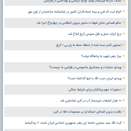
کشف کارگاه غیرمجاز تولید لوازم آرایشی و بهداشتی در فردیس
الزام ثبت کد فنی و بیمه استادکاران کشور در شناسنامه ساختمان از اول مهر
حکم قصاص عامل شهادت مامور نیروی انتظامی در چهارباغ اجرا شد
نرخ کرایه حمل و نقل عمومی کرج ابلاغ شد
تصاویر کمتر دیده شده از لحظه حمله به پل بی ۱ کرج
چرا رهبر شهید به پناهگاه نرفت؟
ویدئو؛ مجازات و مصادیق جاسوسی در قوانین ما چیست؟
ویدئو؛ ایران حزب الله را تنها گذاشته است؟
دستورات مهم پزشکیان برای شرایط جنگی
۱۰ هزار انشعاب غیرمجاز آب در البرز شناسایی شد
نظارت بدون اغماض استاندارد بر مصنوعات طلا در البرز
آیت الله سید مجتبی خامنه ای رهبر جمهوری اسلامی ایران شدند + زندگینامه