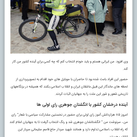
وی افزود: من ایرانی هستم و باید خودم انتخاب کنم که چه کسی برای آینده کشور من کار
کند.
حضور این افراد باعث شده بود تا حاضران با موبایل های خود اقدام به تصویربرداری از
لحظه های ماندگار این قبیل عاشقان ایران و انقلاب اسلامی بکنند که همیشه در بزنگاههای
تاریخی شعور و شور این ملت را به جهانیان اثبات کردند.
آینده درخشان کشور با انگشتان جوهری رای اولی ها
امروز ۸۵ هزاردانش آموز رای اولی برای حضور در نخستین مشارکت سیاسی با شعار” رای
من ، سرنوشت من ” انگشتانشان جوهری شد و رنگ انتخاب گرفت تا به جهانیان اعلام کنند
که راه انقلاب ،اسلامی تداوم دارد و همانند شهید سردار حاج قاسم سلیمانی سرباز این
انقلاب هستند.