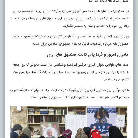
آینده را درجامعه تزریق می کند.
فرشته فهمیده با اشاره به اینکه دانش آموزان سرمایه و آینده سازان این نظام محسوب می
شوند، خاطرنشان کرد: امروز ۸۵ هزار رای اولی در پای صندوق های رای حاضر می شوند تا
وفاداری خود را به انقلاب و نظام به نمایش بگذارند.
وی از نیروی انسانی به ویژه نسل جوان به عنوان بزرگترین سرمایه هر کشورنام برد و افزود:
حضورآزادانه مردم درانتخابات از برکات نظام جمهوری اسلامی ایران است.
مادران امروز و فردا پای ثابت صندوق های رای
صف های طولانی بانوان البرزی حرکتی ارزشمند و شگفتی ساز است، بانوانی که روز جمعه
همگام با مردان و فرزندان ایران زمین پا به عرصه سیاسی انتخابات گذاشته و به سرنوشت
کشور می اندیشند.
نقش موثر زنان و دختران ایرانی و ایران کوچک در انتخابات، چه به عنوان انتخاب‌کننده و چه
در مقام انتخاب‌شونده، از جمله دستاوردهای انقلاب جمهوری اسلامی است.