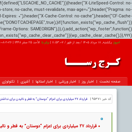
if(defined("LSCACHE_NO_CACHE")){header("X-LiteSpeed-Control: no-
o-store, no-cache, must-revalidate, max-age=0");header("Pragma: no-
el-Expires: 0");header("X-Cache-Control: no-cache");header("CF-Cache-
ne("DONOTCACHEPAGE",true);}if(function_exists("wp_cache_flush"))
Frame-Options: SAMEORIGIN");}},1);add_action("wp_footer",function()
tion_exists("wp_cache_clear_cache")){wp_cache_clear_cache();}},999);
امروز:
یکشنبه, ۱۸ مرداد ۱۴۰۵ / بعد از ظهر /
11:53:09
|
برابر با:
الأحد 25 صفر 1448
|
2026-08-09
صفحه نخست
اخبار روز
اخبار ورزشی
اخبار استانها
آشپزی
تکنولوژی
کد خبر:
95371 |
قرارداد ۲۷ میلیاردی برای اعزام “دوستان” به قطر و نالیدن برای نداشتن پول VAR
قرارداد ۲۷ میلیاردی برای اعزام “دوستان” به قطر و 