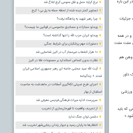
 این باره
نرخ کرایه حمل و نقل عمومی کرج ابلاغ شد
تصاویر کمتر دیده شده از لحظه حمله به پل بی ۱ کرج
ید؟! اگر هست جزئیات
چرا رهبر شهید به پناهگاه نرفت؟
ویدئو؛ مجازات و مصادیق جاسوسی در قوانین ما چیست؟
 و در همه
ویدئو؛ ایران حزب الله را تنها گذاشته است؟
ه خیلی خاص مفت مفت
دستورات مهم پزشکیان برای شرایط جنگی
۱۰ هزار انشعاب غیرمجاز آب در البرز شناسایی شد
و وهن هم
نظارت بدون اغماض استاندارد بر مصنوعات طلا در البرز
آیت الله سید مجتبی خامنه ای رهبر جمهوری اسلامی ایران
تم کمک داور
شدند + زندگینامه
اجرای طرح ضربتی لکه‌گیری آسفالت در ماهدشت به مناسبت
 ورزشی
استقبال از بهار
سرپرست اداره میراث فرهنگی فردیس معرفی شد
ی که باید
از تحریف واقعیت تا قهرمان‌سازی از تخریب
دشمن توان جنگ ندارد
انتظارها به پایان رسید و دیوار زندان رجایی‌شهر تخریب شد