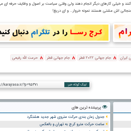
نند و خیلی کارهای دیگر انجام دهند ولی وقتی سیاست بر اصول و وظایف حرفه ای می
نجالی اش مشتی هستند نمونه خروار… و ای دریغ!
 ایران
جام جهانی ۲۰۲۲ قطر
جام جهانی قطر
حرمت الله رفیعی
://karajrasa.ir/?p=95371
لینک کوتاه خبر:
پربیننده ترین های
جدول زمان بندی حرکت متروی شهر جدید هشتگرد
ساعت حرکت مترو کرج به تهران و بالعکس