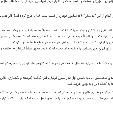
زام این “عزیزان” مشخص شده است و لذا بار دیگر فدراسیون فوتبال را به شفاف سازی در
۱ – آیا عدد اعلامی ۲۷ میلیارد و ۳۰۰ میلیون تومان صحیح است و برای هر کدام از این “دوستان” ۱۲۴ میلیون تومان از کیسه بیت المال خرج کرده ا
ی تیم و کادر فنی و پزشکی و چند خبرنگار انگشت شمار معمولاً به همراه تیم می روند، جداست
یز هزینه رفت و آمد آنها با فدراسیون است ولی بردن ۲۲۰ محلی از اعراب ندارد و قاعدتاً مردم ایران نباید میلیاردها تومان بدهند که یک عد
ی را از نزدیک ببینید و کیف کنند و آخر سر هم سوار هواپیما بشوند و برگردند!
ای ایران این دستاورد را داشتند؛ اما فایده که نداشتند هیچ، بعضاً کارشان به حاشیه 
۳ – حرف که می زنی همه از بی پولی و کمبود بودجه و … می نالند. همین بحث VAR را ببینید که سال هاست می خواهند استادیوم های ایران را به سیس
به مهدی محمدنبی، نائب رئیس اول فدراسیون فوتبال، این شرکت (توسعه و نگهداری اماکن
ا به کمک داور ویدئویی هزینه کند.
 لیگ برتر، مهمترین مانع ورود این سیستم که بحث بودجه است، با مشخص‌ شدن دستگاه
ال به مجلسی‌ها هم قول داد رقابت‌های فصل آینده لیگ برتر با VAR برگزار شود.»