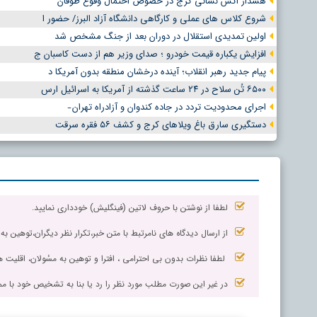
هشدار آتش نشانی کرج در خصوص احتمال وقوع طوفان
شروع کلاس های عملی و کارگاهی دانشگاه آزاد البرز/ حضور ا
اولین تمدیدی استقلال در دوران بعد از جنگ مشخص شد
افزایش یکباره قیمت خودرو ؛ صدای وزیر هم از دست کاسبان ج
پیام جدید رهبر انقلاب؛ آینده درخشان منطقه بدون آمریکا د
۶۵۰۰ تُن سلاح در ۲۴ ساعت گذشته از آمریکا به اسرائیل ارس
اجرای محدودیت تردد در جاده کندوان و آزادراه تهران ̵
دستگیری سارق باغ ویلاهای کرج و کشف ۵۶ فقره سرقت
لطفا از نوشتن با حروف لاتین (فینگلیش) خودداری نمایید.
از ارسال دیدگاه های نامرتبط با متن خبر،تکرار نظر دیگران،توهین به
لطفا نظرات بدون بی احترامی ، افترا و توهین به مسٔولان، اقلیت ها
در غیر این صورت مطلب مورد نظر را رد یا بنا به تشخیص خود با مم