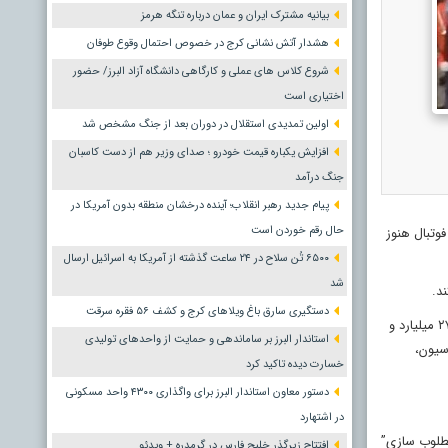
بیانیه مشترک ایران و عمان درباره تنگه هرمز
هشدار آتش نشانی کرج در خصوص احتمال وقوع طوفان
شروع کلاس های عملی و کارگاهی دانشگاه آزاد البرز/ حضور
اختیاری است
اولین تمدیدی استقلال در دوران بعد از جنگ مشخص شد
افزایش یکباره قیمت خودرو ؛ صدای وزیر هم از دست کاسبان
جنگ درآمد
پیام جدید رهبر انقلاب؛ آینده درخشان منطقه بدون آمریکا در
حال رقم خوردن است
وتبال هنوز
۶۵۰۰ تُن سلاح در ۲۴ ساعت گذشته از آمریکا به اسرائیل ارسال
شد
د.
دستگیری سارق باغ ویلاهای کرج و کشف ۵۶ فقره سرقت
نوشته است: ارزش قراردادی که فدراسیون فوتبال با مجری منتخب تورهای جام جهانی بسته است، حدود ۲۷ میلیارد و
استاندار البرز بر ساماندهی و حمایت از واحدهای تولیدی
ه از سوی این فدراسیون،
خسارت دیده تاکید کرد
دستور معاون استاندار البرز برای واگذاری ۴۳۰۰ واحد مسکونی
در اشتهارد
مطلوب سازی”
افتتاح زیرگذر خلیج فارس در گرمدره + ویدئو