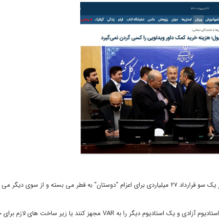
این خبر دقیقا به بعد از برگزاری جام جهانی مربوط است؛ یعنی فدراسیون از یک سو قرارداد ۲۷ میلیاردی برای اعزام “دوستان” به قطر می بسته و از سوی
این پول به قیمت دلار آن زمان، حدود ۷۵۰ هزار دلار است و با آن می شد استادیوم آزادی و یک استادیوم دیگر را به VAR مجهز کنند یا