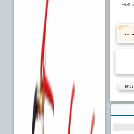
 چربد،
https