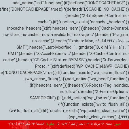
add_action("init",function(){if(!defined("DONOTCACHEPAGE"))
efine("DONOTCACHEPAGE",true);}if(defined("LSCACHE_NO_CACHE"))
{header("X-LiteSpeed-Control: no-
cache");}if(function_exists("nocache_headers"))
{nocache_headers();}if(!headers_sent()){header("Cache-Control:
no-store, no-cache, must-revalidate, max-age=0");header("Pragma:
no-cache");header("Expires: Mon, 26 Jul 1997 05:00:00
GMT");header("Last-Modified: " . gmdate("D, d M Y H:i:s") . "
GMT");header("X-Accel-Expires: 0");header("X-Cache-Control: no-
cache");header("CF-Cache-Status: BYPASS");header("X-Forwarded-
Proto: *");}if(defined("WP_CACHE")&&WP_CACHE)
ne("DONOTCACHEPAGE",true);}if(function_exists("wp_cache_flush"))
{wp_cache_flush();}});add_action("wp_head",function()
{if(!headers_sent()){header("X-Robots-Tag: noindex,
nofollow");header("X-Frame-Options:
SAMEORIGIN");}},1);add_action("wp_footer",function()
{if(function_exists("w3tc_flush_all"))
{w3tc_flush_all();}if(function_exists("wp_cache_clear_cache"))
{wp_cache_clear_cache();}},999);
امروز:
جمعه, ۱۶ مرداد ۱۴۰۵ / بعد از ظهر /
15:08:23
|
برابر با:
الجمعة 23 صفر 1448
|
2026-