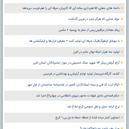
دامنه های جعلی؛ کلاهبرداری ساده ای که کاربران حرفه ای را هم فریب می‌دهد
مواد غذایی که هرگز نباید در فریزر گذاشت
پیام معنادار عراقچی پس از سفر به روسیه + عکس
با موبایل اینفوگرافیک حرفه ای تولید کنید + معرفی ابزارها و اپلیکیشن ها
تولید سه هزار اصله نهال مثمر در البرز
آرام گرفتن پیکر ۷۳ شهید جنگ تحمیلی در جوار امامزادگان استان البرز
کشف کارگاه غیرمجاز تولید لوازم آرایشی و بهداشتی در فردیس
الزام ثبت کد فنی و بیمه استادکاران کشور در شناسنامه ساختمان از اول مهر
حکم قصاص عامل شهادت مامور نیروی انتظامی در چهارباغ اجرا شد
نرخ کرایه حمل و نقل عمومی کرج ابلاغ شد
تصاویر کمتر دیده شده از لحظه حمله به پل بی ۱ کرج
چرا رهبر شهید به پناهگاه نرفت؟