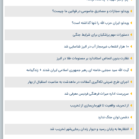
ویدئو؛ مجازات و مصادیق جاسوسی در قوانین ما چیست؟
ویدئو؛ ایران حزب الله را تنها گذاشته است؟
دستورات مهم پزشکیان برای شرایط جنگی
۱۰ هزار انشعاب غیرمجاز آب در البرز شناسایی شد
نظارت بدون اغماض استاندارد بر مصنوعات طلا در البرز
آیت الله سید مجتبی خامنه ای رهبر جمهوری اسلامی ایران شدند + زندگینامه
اجرای طرح ضربتی لکه‌گیری آسفالت در ماهدشت به مناسبت استقبال از بهار
سرپرست اداره میراث فرهنگی فردیس معرفی شد
از تحریف واقعیت تا قهرمان‌سازی از تخریب
دشمن توان جنگ ندارد
انتظارها به پایان رسید و دیوار زندان رجایی‌شهر تخریب شد