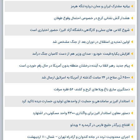
بیانیه مشترک ایران و عمان درباره تنگه هرمز
هشدار آتش نشانی کرج در خصوص احتمال وقوع طوفان
شروع کلاس های عملی و کارگاهی دانشگاه آزاد البرز/ حضور اختیاری است
اولین تمدیدی استقلال در دوران بعد از جنگ مشخص شد
افزایش یکباره قیمت خودرو ؛ صدای وزیر هم از دست کاسبان جنگ درآمد
پیام جدید رهبر انقلاب؛ آینده درخشان منطقه بدون آمریکا در حال رقم خوردن است
۶۵۰۰ تُن سلاح در ۲۴ ساعت گذشته از آمریکا به اسرائیل ارسال شد
دستگیری سارق باغ ویلاهای کرج و کشف ۵۶ فقره سرقت
استاندار البرز بر ساماندهی و حمایت از واحدهای تولیدی خسارت دیده تاکید کرد
دستور معاون استاندار البرز برای واگذاری ۴۳۰۰ واحد مسکونی در اشتهارد
افتتاح زیرگذر خلیج فارس در گرمدره + ویدئو
اجرای محدودیت تردد در جاده کندوان و آزادراه تهران – شمال ؛ ١١ اردیبهشت