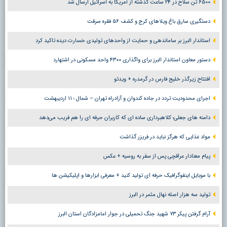
۶۵۰۰ تُن سلاح در ۲۴ ساعت گذشته از آمریکا به اسرائیل ارسال شد
دستگیری سارق باغ ویلاهای کرج و کشف ۵۶ فقره سرقت
استاندار البرز بر ساماندهی و حمایت از واحدهای تولیدی خسارت دیده تاکید کرد
دستور معاون استاندار البرز برای واگذاری ۴۳۰۰ واحد مسکونی در اشتهارد
افتتاح زیرگذر خلیج فارس در گرمدره + ویدئو
اجرای محدودیت تردد در جاده کندوان و آزادراه تهران – شمال ؛ ١١ اردیبهشت
دامنه های جعلی؛ کلاهبرداری ساده ای که کاربران حرفه ای را هم فریب می‌دهد
مواد غذایی که هرگز نباید در فریزر گذاشت
پیام معنادار عراقچی پس از سفر به روسیه + عکس
با موبایل اینفوگرافیک حرفه ای تولید کنید + معرفی ابزارها و اپلیکیشن ها
تولید سه هزار اصله نهال مثمر در البرز
آرام گرفتن پیکر ۷۳ شهید جنگ تحمیلی در جوار امامزادگان استان البرز