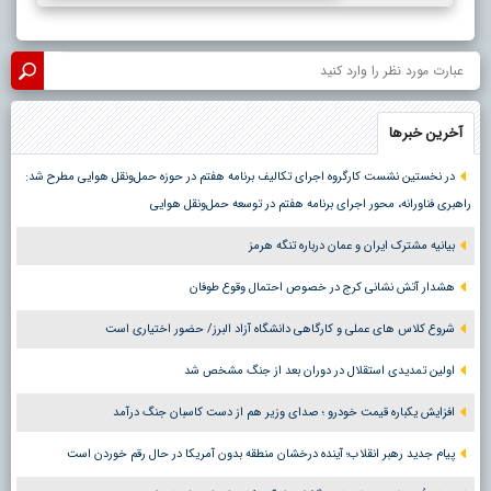
آخرین خبرها
در نخستین نشست کارگروه اجرای تکالیف برنامه هفتم در حوزه حمل‌ونقل هوایی مطرح شد:
راهبری فناورانه، محور اجرای برنامه هفتم در توسعه حمل‌ونقل هوایی
بیانیه مشترک ایران و عمان درباره تنگه هرمز
هشدار آتش نشانی کرج در خصوص احتمال وقوع طوفان
شروع کلاس های عملی و کارگاهی دانشگاه آزاد البرز/ حضور اختیاری است
اولین تمدیدی استقلال در دوران بعد از جنگ مشخص شد
افزایش یکباره قیمت خودرو ؛ صدای وزیر هم از دست کاسبان جنگ درآمد
پیام جدید رهبر انقلاب؛ آینده درخشان منطقه بدون آمریکا در حال رقم خوردن است