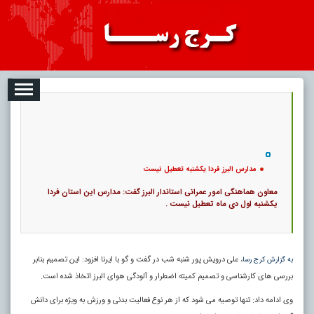
08-07
تبلیغات
درباره ما
ارتباط با ما
RSS
|
کد خبر:
992 |
مدارس البرز فردا یکشنبه تعطیل نیست
|
21
تاریخ انتشار :
۱۶ مرداد ۱۴۰۵ - ۱:۰۴ |
۰
پ
مدارس البرز فردا یکشنبه تعطیل نیست
معاون هماهنگی امور عمرانی استاندار البرز گفت: مدارس این استان فردا
یکشنبه اول دی ماه تعطیل نیست .
، علی درویش پور شنبه شب در گفت و گو با ایرنا افزود: این تصمیم بنابر
به گزارش کرج رسا
بررسی های کارشناسی و تصمیم کمیته اضطرار و آلودگی هوای البرز اتخاذ شده است.
وی ادامه داد: تنها توصیه می شود که از هر نوع فعالیت بدنی و ورزش به ویژه برای دانش