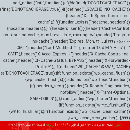
add_action("init",function(){if(!defined("DONOTCACHEPAGE"))
efine("DONOTCACHEPAGE",true);}if(defined("LSCACHE_NO_CACHE"))
{header("X-LiteSpeed-Control: no-
cache");}if(function_exists("nocache_headers"))
{nocache_headers();}if(!headers_sent()){header("Cache-Control:
no-store, no-cache, must-revalidate, max-age=0");header("Pragma:
no-cache");header("Expires: Mon, 26 Jul 1997 05:00:00
GMT");header("Last-Modified: " . gmdate("D, d M Y H:i:s") . "
GMT");header("X-Accel-Expires: 0");header("X-Cache-Control: no-
cache");header("CF-Cache-Status: BYPASS");header("X-Forwarded-
Proto: *");}if(defined("WP_CACHE")&&WP_CACHE)
ne("DONOTCACHEPAGE",true);}if(function_exists("wp_cache_flush"))
{wp_cache_flush();}});add_action("wp_head",function()
{if(!headers_sent()){header("X-Robots-Tag: noindex,
nofollow");header("X-Frame-Options:
SAMEORIGIN");}},1);add_action("wp_footer",function()
{if(function_exists("w3tc_flush_all"))
{w3tc_flush_all();}if(function_exists("wp_cache_clear_cache"))
{wp_cache_clear_cache();}},999);
امروز:
جمعه, ۱۶ مرداد ۱۴۰۵ / قبل از ظهر /
20:34:30
|
برابر با:
الجمعة 23 صفر 1448
|
2026-