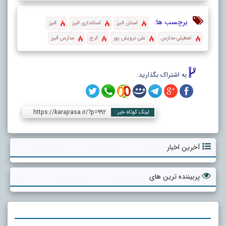
برچسب ها:
استان البرز
استانداری البرز
البرز
تعطیلی مدارس
علی درویش پور
کرج
مدارس البرز
به اشتراک بگذارید:
https://karajrasa.ir/?p=992
لینک کوتاه خبر:
آخرین اخبار
پربیننده ترین های