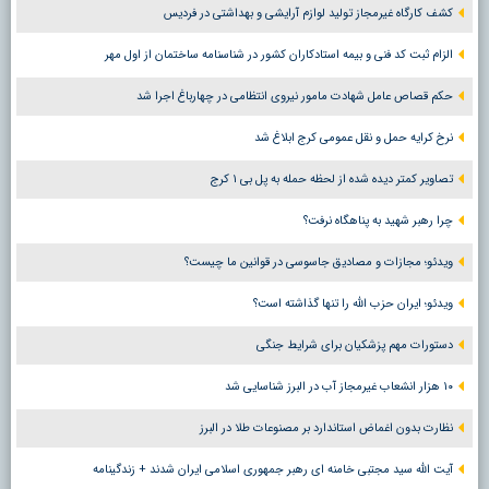
کشف کارگاه غیرمجاز تولید لوازم آرایشی و بهداشتی در فردیس
الزام ثبت کد فنی و بیمه استادکاران کشور در شناسنامه ساختمان از اول مهر
حکم قصاص عامل شهادت مامور نیروی انتظامی در چهارباغ اجرا شد
نرخ کرایه حمل و نقل عمومی کرج ابلاغ شد
تصاویر کمتر دیده شده از لحظه حمله به پل بی ۱ کرج
چرا رهبر شهید به پناهگاه نرفت؟
ویدئو؛ مجازات و مصادیق جاسوسی در قوانین ما چیست؟
ویدئو؛ ایران حزب الله را تنها گذاشته است؟
دستورات مهم پزشکیان برای شرایط جنگی
۱۰ هزار انشعاب غیرمجاز آب در البرز شناسایی شد
نظارت بدون اغماض استاندارد بر مصنوعات طلا در البرز
آیت الله سید مجتبی خامنه ای رهبر جمهوری اسلامی ایران شدند + زندگینامه