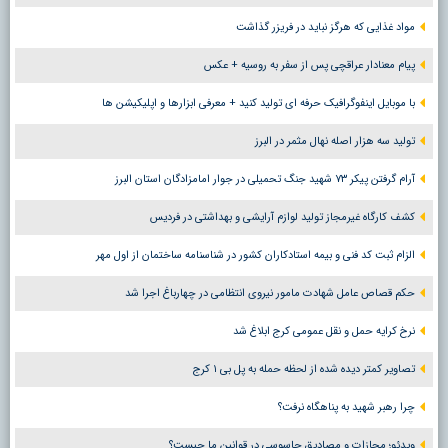
مواد غذایی که هرگز نباید در فریزر گذاشت
پیام معنادار عراقچی پس از سفر به روسیه + عکس
با موبایل اینفوگرافیک حرفه ای تولید کنید + معرفی ابزارها و اپلیکیشن ها
تولید سه هزار اصله نهال مثمر در البرز
آرام گرفتن پیکر ۷۳ شهید جنگ تحمیلی در جوار امامزادگان استان البرز
کشف کارگاه غیرمجاز تولید لوازم آرایشی و بهداشتی در فردیس
الزام ثبت کد فنی و بیمه استادکاران کشور در شناسنامه ساختمان از اول مهر
حکم قصاص عامل شهادت مامور نیروی انتظامی در چهارباغ اجرا شد
نرخ کرایه حمل و نقل عمومی کرج ابلاغ شد
تصاویر کمتر دیده شده از لحظه حمله به پل بی ۱ کرج
چرا رهبر شهید به پناهگاه نرفت؟
ویدئو؛ مجازات و مصادیق جاسوسی در قوانین ما چیست؟