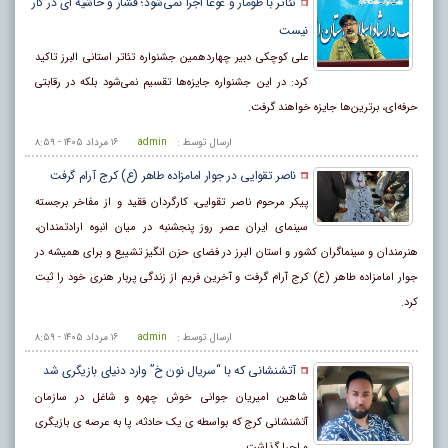
تئاتر با طومار و غوغا اجرا نمی‌شود؛ فشار و حاشیه ای در کار
نیست
علی کوچکی دبیر چهاردهمین جشنواره تئاتر استانی البرز تاکید
کرد: در این جشنواره جایزه‌ها تقسیم نمی‌شود بلکه در رقابتی
حرفه‌ای، برترین‌ها جایزه خواهند گرفت.
ارسال توسط :
admin
۱۶ مرداد ۱۴۰۵ - ۸:۵۹
ناصر تقوایی در جوار امامزاده طاهر (ع) کرج آرام گرفت
پیکر مرحوم ناصر تقوایی، کارگردان فقید و از مفاخر برجسته
سینمای ایران عصر روز پنجشنبه در میان انبوه ارادتمندان،
هنرمندان و سینماگران کشور و استان البرز در فضای حزن انگیز تشییع و برای همیشه در
جوار امامزاده طاهر (ع) کرج آرام گرفت و آخرین فریم از زندگی پربار هنری خود را ثبت
کرد.
ارسال توسط :
admin
۱۶ مرداد ۱۴۰۵ - ۸:۵۹
آتشنشانی که با “سریال نون خ” وارد دنیای بازیگری شد
شاهین امیریان جوانی خوش چهره و شاغل در سازمان
آتشنشانی کرج که بواسطه ی یک حادثه، پا به عرصه ی بازیگری
و اجرا گذاشت.