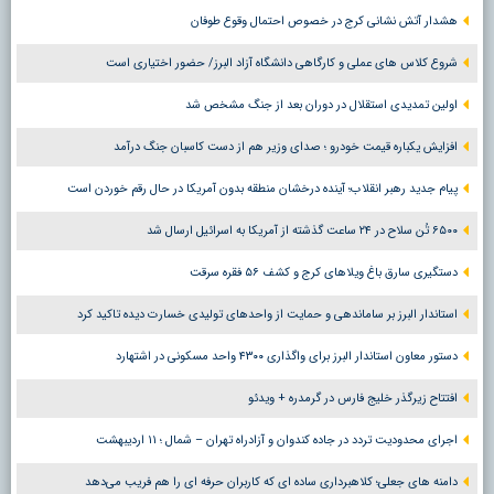
هشدار آتش نشانی کرج در خصوص احتمال وقوع طوفان
شروع کلاس های عملی و کارگاهی دانشگاه آزاد البرز/ حضور اختیاری است
اولین تمدیدی استقلال در دوران بعد از جنگ مشخص شد
افزایش یکباره قیمت خودرو ؛ صدای وزیر هم از دست کاسبان جنگ درآمد
پیام جدید رهبر انقلاب؛ آینده درخشان منطقه بدون آمریکا در حال رقم خوردن است
۶۵۰۰ تُن سلاح در ۲۴ ساعت گذشته از آمریکا به اسرائیل ارسال شد
دستگیری سارق باغ ویلاهای کرج و کشف ۵۶ فقره سرقت
استاندار البرز بر ساماندهی و حمایت از واحدهای تولیدی خسارت دیده تاکید کرد
دستور معاون استاندار البرز برای واگذاری ۴۳۰۰ واحد مسکونی در اشتهارد
افتتاح زیرگذر خلیج فارس در گرمدره + ویدئو
اجرای محدودیت تردد در جاده کندوان و آزادراه تهران – شمال ؛ ١١ اردیبهشت
دامنه های جعلی؛ کلاهبرداری ساده ای که کاربران حرفه ای را هم فریب می‌دهد