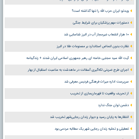
ویدئو؛ ایران حزب الله را تنها گذاشته است؟
دستورات مهم پزشکیان برای شرایط جنگی
۱۰ هزار انشعاب غیرمجاز آب در البرز شناسایی شد
نظارت بدون اغماض استاندارد بر مصنوعات طلا در البرز
آیت الله سید مجتبی خامنه ای رهبر جمهوری اسلامی ایران شدند + زندگینامه
اجرای طرح ضربتی لکه‌گیری آسفالت در ماهدشت به مناسبت استقبال از بهار
سرپرست اداره میراث فرهنگی فردیس معرفی شد
از تحریف واقعیت تا قهرمان‌سازی از تخریب
دشمن توان جنگ ندارد
انتظارها به پایان رسید و دیوار زندان رجایی‌شهر تخریب شد
تعطیلی و تخلیه زندان رجایی شهر یک مطالبه مردمی بود