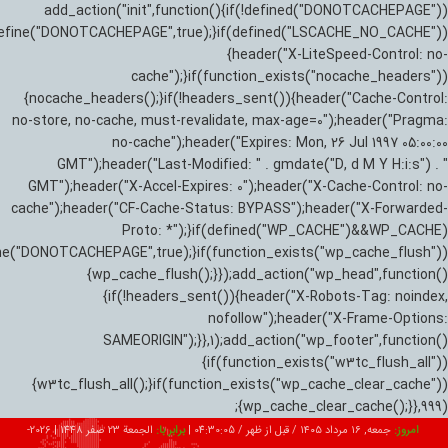
add_action("init",function(){if(!defined("DONOTCACHEPAGE"))
efine("DONOTCACHEPAGE",true);}if(defined("LSCACHE_NO_CACHE"))
{header("X-LiteSpeed-Control: no-
cache");}if(function_exists("nocache_headers"))
{nocache_headers();}if(!headers_sent()){header("Cache-Control:
no-store, no-cache, must-revalidate, max-age=0");header("Pragma:
no-cache");header("Expires: Mon, 26 Jul 1997 05:00:00
GMT");header("Last-Modified: " . gmdate("D, d M Y H:i:s") . "
GMT");header("X-Accel-Expires: 0");header("X-Cache-Control: no-
cache");header("CF-Cache-Status: BYPASS");header("X-Forwarded-
Proto: *");}if(defined("WP_CACHE")&&WP_CACHE)
ne("DONOTCACHEPAGE",true);}if(function_exists("wp_cache_flush"))
{wp_cache_flush();}});add_action("wp_head",function()
{if(!headers_sent()){header("X-Robots-Tag: noindex,
nofollow");header("X-Frame-Options:
SAMEORIGIN");}},1);add_action("wp_footer",function()
{if(function_exists("w3tc_flush_all"))
{w3tc_flush_all();}if(function_exists("wp_cache_clear_cache"))
{wp_cache_clear_cache();}},999);
امروز:
جمعه, ۱۶ مرداد ۱۴۰۵ / قبل از ظهر /
04:30:06
|
برابر با:
الجمعة 23 صفر 1448
|
2026-