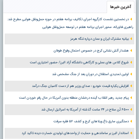
آخرین خبرها
در نخستین نشست کارگروه اجرای تکالیف برنامه هفتم در حوزه حمل‌ونقل هوایی مطرح شد:
راهبری فناورانه، محور اجرای برنامه هفتم در توسعه حمل‌ونقل هوایی
بیانیه مشترک ایران و عمان درباره تنگه هرمز
هشدار آتش نشانی کرج در خصوص احتمال وقوع طوفان
شروع کلاس های عملی و کارگاهی دانشگاه آزاد البرز/ حضور اختیاری است
اولین تمدیدی استقلال در دوران بعد از جنگ مشخص شد
افزایش یکباره قیمت خودرو ؛ صدای وزیر هم از دست کاسبان جنگ درآمد
پیام جدید رهبر انقلاب؛ آینده درخشان منطقه بدون آمریکا در حال رقم خوردن است
۶۵۰۰ تُن سلاح در ۲۴ ساعت گذشته از آمریکا به اسرائیل ارسال شد
دستگیری سارق باغ ویلاهای کرج و کشف ۵۶ فقره سرقت
استاندار البرز بر ساماندهی و حمایت از واحدهای تولیدی خسارت دیده تاکید کرد