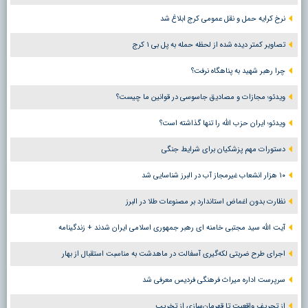
نرخ کرایه حمل و نقل عمومی کرج ابلاغ شد
تصاویر کمتر دیده شده از لحظه حمله به پل بی ۱ کرج
چرا رهبر شهید به پناهگاه نرفت؟
ویدئو؛ مجازات و مصادیق جاسوسی در قوانین ما چیست؟
ویدئو؛ ایران حزب الله را تنها گذاشته است؟
دستورات مهم پزشکیان برای شرایط جنگی
۱۰ هزار انشعاب غیرمجاز آب در البرز شناسایی شد
نظارت بدون اغماض استاندارد بر مصنوعات طلا در البرز
آیت الله سید مجتبی خامنه ای رهبر جمهوری اسلامی ایران شدند + زندگینامه
اجرای طرح ضربتی لکه‌گیری آسفالت در ماهدشت به مناسبت استقبال از بهار
سرپرست اداره میراث فرهنگی فردیس معرفی شد
از تحریف واقعیت تا قهرمان‌سازی از تخریب