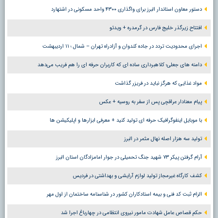
دستور معاون استاندار البرز برای واگذاری ۴۳۰۰ واحد مسکونی در اشتهارد
افتتاح زیرگذر خلیج فارس در گرمدره + ویدئو
اجرای محدودیت تردد در جاده کندوان و آزادراه تهران – شمال ؛ ١١ اردیبهشت
دامنه های جعلی؛ کلاهبرداری ساده ای که کاربران حرفه ای را هم فریب می‌دهد
مواد غذایی که هرگز نباید در فریزر گذاشت
پیام معنادار عراقچی پس از سفر به روسیه + عکس
با موبایل اینفوگرافیک حرفه ای تولید کنید + معرفی ابزارها و اپلیکیشن ها
تولید سه هزار اصله نهال مثمر در البرز
آرام گرفتن پیکر ۷۳ شهید جنگ تحمیلی در جوار امامزادگان استان البرز
کشف کارگاه غیرمجاز تولید لوازم آرایشی و بهداشتی در فردیس
الزام ثبت کد فنی و بیمه استادکاران کشور در شناسنامه ساختمان از اول مهر
حکم قصاص عامل شهادت مامور نیروی انتظامی در چهارباغ اجرا شد