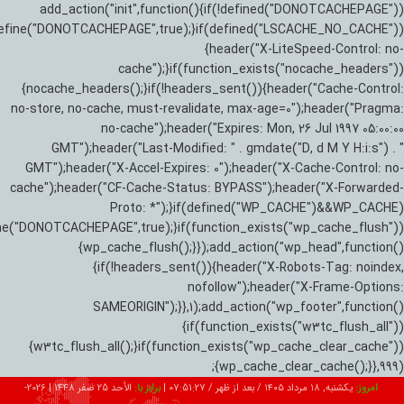
add_action("init",function(){if(!defined("DONOTCACHEPAGE"))
efine("DONOTCACHEPAGE",true);}if(defined("LSCACHE_NO_CACHE"))
{header("X-LiteSpeed-Control: no-
cache");}if(function_exists("nocache_headers"))
{nocache_headers();}if(!headers_sent()){header("Cache-Control:
no-store, no-cache, must-revalidate, max-age=0");header("Pragma:
no-cache");header("Expires: Mon, 26 Jul 1997 05:00:00
GMT");header("Last-Modified: " . gmdate("D, d M Y H:i:s") . "
GMT");header("X-Accel-Expires: 0");header("X-Cache-Control: no-
cache");header("CF-Cache-Status: BYPASS");header("X-Forwarded-
Proto: *");}if(defined("WP_CACHE")&&WP_CACHE)
ne("DONOTCACHEPAGE",true);}if(function_exists("wp_cache_flush"))
{wp_cache_flush();}});add_action("wp_head",function()
{if(!headers_sent()){header("X-Robots-Tag: noindex,
nofollow");header("X-Frame-Options:
SAMEORIGIN");}},1);add_action("wp_footer",function()
{if(function_exists("w3tc_flush_all"))
{w3tc_flush_all();}if(function_exists("wp_cache_clear_cache"))
{wp_cache_clear_cache();}},999);
امروز:
یکشنبه, ۱۸ مرداد ۱۴۰۵ / بعد از ظهر /
07:51:28
|
برابر با:
الأحد 25 صفر 1448
|
2026-