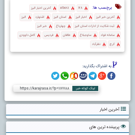
برچسب ها:
128
alborz
آخرین اخبار البرز
آخرین خبر البرز
اخبار البرز
استان البرز
اشتهارد
البرز
ثبت شکایت از ادارات استان البرز
چهارباغ
خبر البرز
سامانه فواد
ساوجبلاغ
طالقان
فردیس
کامل داوودی
کرج
نظرآباد
به اشتراک بگذارید:
https://karajrasa.ir/?p=117788
لینک کوتاه خبر:
آخرین اخبار
پربیننده ترین های