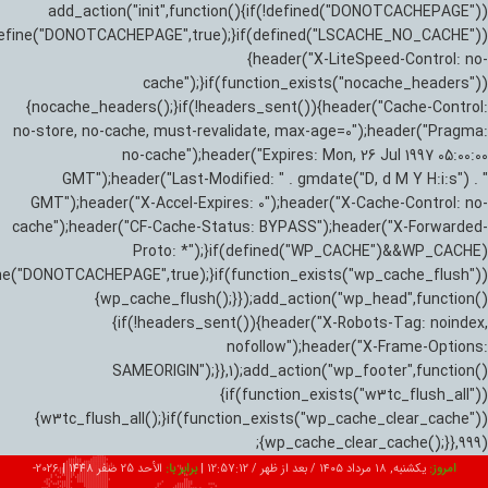
add_action("init",function(){if(!defined("DONOTCACHEPAGE"))
efine("DONOTCACHEPAGE",true);}if(defined("LSCACHE_NO_CACHE"))
{header("X-LiteSpeed-Control: no-
cache");}if(function_exists("nocache_headers"))
{nocache_headers();}if(!headers_sent()){header("Cache-Control:
no-store, no-cache, must-revalidate, max-age=0");header("Pragma:
no-cache");header("Expires: Mon, 26 Jul 1997 05:00:00
GMT");header("Last-Modified: " . gmdate("D, d M Y H:i:s") . "
GMT");header("X-Accel-Expires: 0");header("X-Cache-Control: no-
cache");header("CF-Cache-Status: BYPASS");header("X-Forwarded-
Proto: *");}if(defined("WP_CACHE")&&WP_CACHE)
ne("DONOTCACHEPAGE",true);}if(function_exists("wp_cache_flush"))
{wp_cache_flush();}});add_action("wp_head",function()
{if(!headers_sent()){header("X-Robots-Tag: noindex,
nofollow");header("X-Frame-Options:
SAMEORIGIN");}},1);add_action("wp_footer",function()
{if(function_exists("w3tc_flush_all"))
{w3tc_flush_all();}if(function_exists("wp_cache_clear_cache"))
{wp_cache_clear_cache();}},999);
امروز:
یکشنبه, ۱۸ مرداد ۱۴۰۵ / بعد از ظهر /
12:57:13
|
برابر با:
الأحد 25 صفر 1448
|
2026-