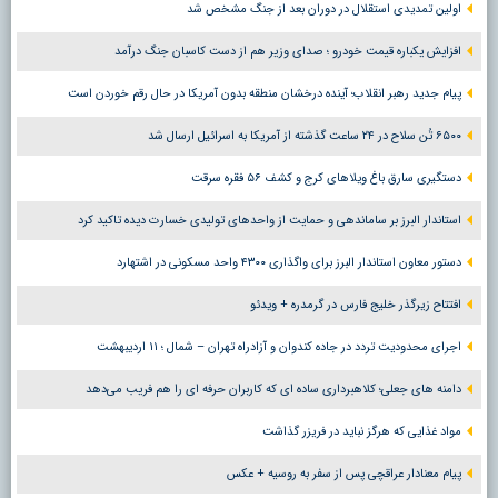
اولین تمدیدی استقلال در دوران بعد از جنگ مشخص شد
افزایش یکباره قیمت خودرو ؛ صدای وزیر هم از دست کاسبان جنگ درآمد
پیام جدید رهبر انقلاب؛ آینده درخشان منطقه بدون آمریکا در حال رقم خوردن است
۶۵۰۰ تُن سلاح در ۲۴ ساعت گذشته از آمریکا به اسرائیل ارسال شد
دستگیری سارق باغ ویلاهای کرج و کشف ۵۶ فقره سرقت
استاندار البرز بر ساماندهی و حمایت از واحدهای تولیدی خسارت دیده تاکید کرد
دستور معاون استاندار البرز برای واگذاری ۴۳۰۰ واحد مسکونی در اشتهارد
افتتاح زیرگذر خلیج فارس در گرمدره + ویدئو
اجرای محدودیت تردد در جاده کندوان و آزادراه تهران – شمال ؛ ١١ اردیبهشت
دامنه های جعلی؛ کلاهبرداری ساده ای که کاربران حرفه ای را هم فریب می‌دهد
مواد غذایی که هرگز نباید در فریزر گذاشت
پیام معنادار عراقچی پس از سفر به روسیه + عکس