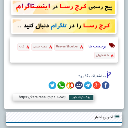
برچسب ها:
Uneven Shoulder
سمیه حسنی
شانه
شانه نابرابر
به اشتراک بگذارید:
https://karajrasa.ir/?p=120556
لینک کوتاه خبر:
آخرین اخبار