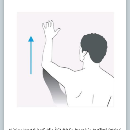
در وضعیت ایستاده سعی کنید در سمتی که شانه افتادگی دارد کتف را بالا بیاورید و حدود ده