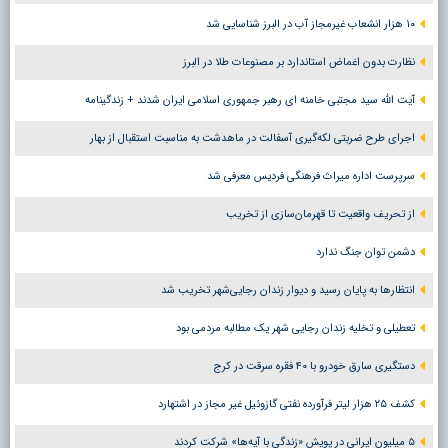
۱۰ هزار انشعاب غیرمجاز آب در البرز شناسایی شد
نظارت بدون اغماض استاندارد بر مصنوعات طلا در البرز
آیت الله سید مجتبی خامنه ای رهبر جمهوری اسلامی ایران شدند + زندگینامه
اجرای طرح ضربتی لکه‌گیری آسفالت در ماهدشت به مناسبت استقبال از بهار
سرپرست اداره میراث فرهنگی فردیس معرفی شد
از تحریف واقعیت تا قهرمان‌سازی از تخریب
دشمن توان جنگ ندارد
انتظارها به پایان رسید و دیوار زندان رجایی‌شهر تخریب شد
تعطیلی و تخلیه زندان رجایی شهر یک مطالبه مردمی بود
دستگیری سارق خودرو با ۴۰ فقره سرقت در کرج
کشف ۲۵ هزار لیتر فرآورده نفتی گازوئیل غیر مجاز در اشتهارد
۵ میلیون ایرانی در پویش «زندگی با آیه‌ها» شرکت کردند