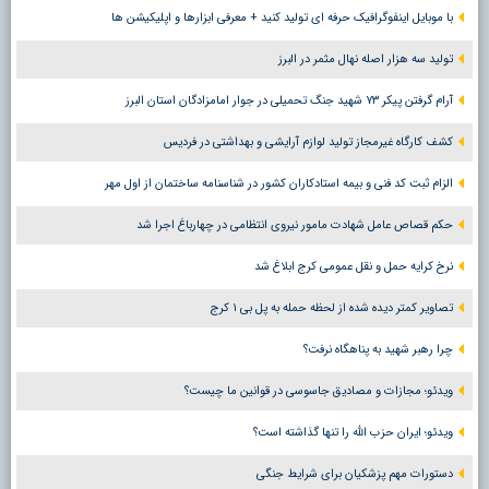
با موبایل اینفوگرافیک حرفه ای تولید کنید + معرفی ابزارها و اپلیکیشن ها
تولید سه هزار اصله نهال مثمر در البرز
آرام گرفتن پیکر ۷۳ شهید جنگ تحمیلی در جوار امامزادگان استان البرز
کشف کارگاه غیرمجاز تولید لوازم آرایشی و بهداشتی در فردیس
الزام ثبت کد فنی و بیمه استادکاران کشور در شناسنامه ساختمان از اول مهر
حکم قصاص عامل شهادت مامور نیروی انتظامی در چهارباغ اجرا شد
نرخ کرایه حمل و نقل عمومی کرج ابلاغ شد
تصاویر کمتر دیده شده از لحظه حمله به پل بی ۱ کرج
چرا رهبر شهید به پناهگاه نرفت؟
ویدئو؛ مجازات و مصادیق جاسوسی در قوانین ما چیست؟
ویدئو؛ ایران حزب الله را تنها گذاشته است؟
دستورات مهم پزشکیان برای شرایط جنگی