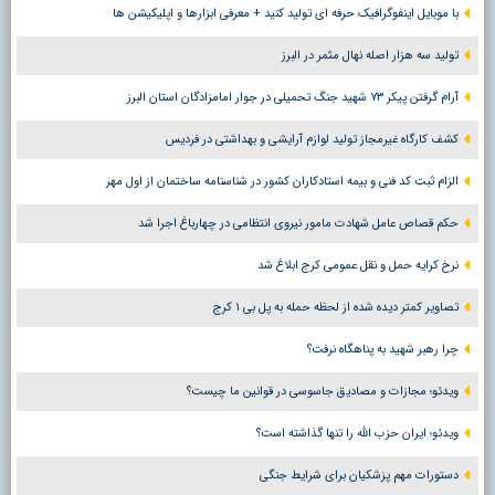
با موبایل اینفوگرافیک حرفه ای تولید کنید + معرفی ابزارها و اپلیکیشن ها
تولید سه هزار اصله نهال مثمر در البرز
آرام گرفتن پیکر ۷۳ شهید جنگ تحمیلی در جوار امامزادگان استان البرز
کشف کارگاه غیرمجاز تولید لوازم آرایشی و بهداشتی در فردیس
الزام ثبت کد فنی و بیمه استادکاران کشور در شناسنامه ساختمان از اول مهر
حکم قصاص عامل شهادت مامور نیروی انتظامی در چهارباغ اجرا شد
نرخ کرایه حمل و نقل عمومی کرج ابلاغ شد
تصاویر کمتر دیده شده از لحظه حمله به پل بی ۱ کرج
چرا رهبر شهید به پناهگاه نرفت؟
ویدئو؛ مجازات و مصادیق جاسوسی در قوانین ما چیست؟
ویدئو؛ ایران حزب الله را تنها گذاشته است؟
دستورات مهم پزشکیان برای شرایط جنگی