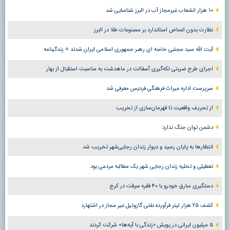
۱۰ هزار انشعاب غیرمجاز آب در البرز شناسایی شد
نظارت بدون اغماض استاندارد بر مصنوعات طلا در البرز
آیت الله سید مجتبی خامنه ای رهبر جمهوری اسلامی ایران شدند + زندگینامه
اجرای طرح ضربتی لکه‌گیری آسفالت در ماهدشت به مناسبت استقبال از بهار
سرپرست اداره میراث فرهنگی فردیس معرفی شد
از تحریف واقعیت تا قهرمان‌سازی از تخریب
دشمن توان جنگ ندارد
انتظارها به پایان رسید و دیوار زندان رجایی‌شهر تخریب شد
تعطیلی و تخلیه زندان رجایی شهر یک مطالبه مردمی بود
دستگیری سارق خودرو با ۴۰ فقره سرقت در کرج
کشف ۲۵ هزار لیتر فرآورده نفتی گازوئیل غیر مجاز در اشتهارد
۵ میلیون ایرانی در پویش «زندگی با آیه‌ها» شرکت کردند