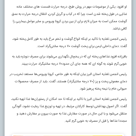
او افزود: یکی از موضوعات مهم در روش طبخ، درجه حرارت قسمت‌ های مختلف ماده
غذایی در طول پخته شدن است چرا که در کباب و گریل کردن، انتقال درجه حرارت به عمق
گوشت ممکن است به میزان لازم برای از بین بردن کرونا ویروس و سایر عوامل بیماریی زا
کافی نباشد
.
رئیس انجمن تغذیه با تاکید بر اینکه انواع گوشت و تخم مرغ باید به طور کامل پخته شود،
گفت: دمای داخلی ایمن برای پخت گوشت ۷۰ درجه سانتی‌گراد است.
باقرزاده افزود:غذا‌های پخته‌ ای که در یخچال نگهداری می‌شوند برای مصرف دوباره باید به
خوبی گرم شوند به گونه‌ ای که همه جای آن حدود۷۰ درجه سانتیگراد حرارت ببیند.
رئیس انجمن تغذیه استان البرز بیان اینکه به طور خاص، کرونا ویروس‌ها مستعد تخریب در
دمای معمولی پخت و پز (۷۰ درجه سانتیگراد) هستند، گفت: باید از مصرف محصولات
حیوانی خام یا نیمه پخته پرهیز شود
.
رئیس انجمن تغذیه استان البرز با تاکید بر اینکه تا حد امکان از رستوران‌ها غذا تهیه نکنید،
گفت: اگر اصول بهداشتی توسط کارکنان مرتبط، در تهیه و توزیع غذا رعایت نشود، آلودگی
منتقل می‌شود و با این حال در صورت سفارش غذا به صورت بیرون بر سفارش دهید و
مجددا غذا‌ها را قبل از مصرف به خوبی گرم کنید.