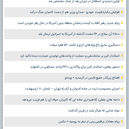
اولین تمدیدی استقلال در دوران بعد از جنگ مشخص شد
افزایش یکباره قیمت خودرو ؛ صدای وزیر هم از دست کاسبان جنگ درآمد
پیام جدید رهبر انقلاب؛ آینده درخشان منطقه بدون آمریکا در حال رقم خوردن است
۶۵۰۰ تُن سلاح در ۲۴ ساعت گذشته از آمریکا به اسرائیل ارسال شد
دستگیری سارق باغ ویلاهای کرج و کشف ۵۶ فقره سرقت
استاندار البرز بر ساماندهی و حمایت از واحدهای تولیدی خسارت دیده تاکید کرد
دستور معاون استاندار البرز برای واگذاری ۴۳۰۰ واحد مسکونی در اشتهارد
افتتاح زیرگذر خلیج فارس در گرمدره + ویدئو
اجرای محدودیت تردد در جاده کندوان و آزادراه تهران – شمال ؛ ١١ اردیبهشت
دامنه های جعلی؛ کلاهبرداری ساده ای که کاربران حرفه ای را هم فریب می‌دهد
مواد غذایی که هرگز نباید در فریزر گذاشت
پیام معنادار عراقچی پس از سفر به روسیه + عکس