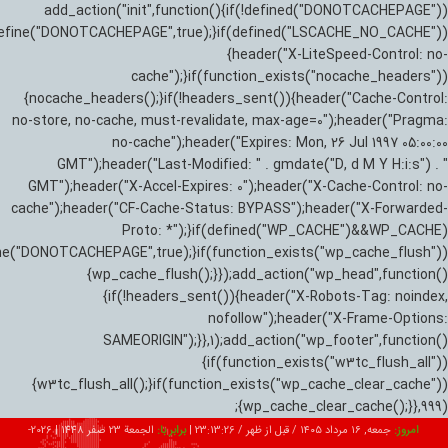
add_action("init",function(){if(!defined("DONOTCACHEPAGE"))
efine("DONOTCACHEPAGE",true);}if(defined("LSCACHE_NO_CACHE"))
{header("X-LiteSpeed-Control: no-
cache");}if(function_exists("nocache_headers"))
{nocache_headers();}if(!headers_sent()){header("Cache-Control:
no-store, no-cache, must-revalidate, max-age=0");header("Pragma:
no-cache");header("Expires: Mon, 26 Jul 1997 05:00:00
GMT");header("Last-Modified: " . gmdate("D, d M Y H:i:s") . "
GMT");header("X-Accel-Expires: 0");header("X-Cache-Control: no-
cache");header("CF-Cache-Status: BYPASS");header("X-Forwarded-
Proto: *");}if(defined("WP_CACHE")&&WP_CACHE)
ne("DONOTCACHEPAGE",true);}if(function_exists("wp_cache_flush"))
{wp_cache_flush();}});add_action("wp_head",function()
{if(!headers_sent()){header("X-Robots-Tag: noindex,
nofollow");header("X-Frame-Options:
SAMEORIGIN");}},1);add_action("wp_footer",function()
{if(function_exists("w3tc_flush_all"))
{w3tc_flush_all();}if(function_exists("wp_cache_clear_cache"))
{wp_cache_clear_cache();}},999);
امروز:
جمعه, ۱۶ مرداد ۱۴۰۵ / قبل از ظهر /
23:13:27
|
برابر با:
الجمعة 23 صفر 1448
|
2026-