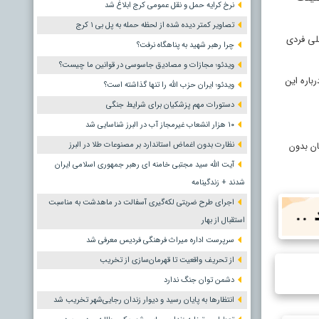
نرخ کرایه حمل و نقل عمومی کرج ابلاغ شد
تصاویر کمتر دیده شده از لحظه حمله به پل بی ۱ کرج
 ضاربان اصلی فردی
چرا رهبر شهید به پناهگاه نرفت؟
ویدئو؛ مجازات و مصادیق جاسوسی در قوانین ما چیست؟
باره این
ویدئو؛ ایران حزب الله را تنها گذاشته است؟
دستورات مهم پزشکیان برای شرایط جنگی
۱۰ هزار انشعاب غیرمجاز آب در البرز شناسایی شد
ان بدون
نظارت بدون اغماض استاندارد بر مصنوعات طلا در البرز
آیت الله سید مجتبی خامنه ای رهبر جمهوری اسلامی ایران
شدند + زندگینامه
اجرای طرح ضربتی لکه‌گیری آسفالت در ماهدشت به مناسبت
استقبال از بهار
سرپرست اداره میراث فرهنگی فردیس معرفی شد
از تحریف واقعیت تا قهرمان‌سازی از تخریب
دشمن توان جنگ ندارد
انتظارها به پایان رسید و دیوار زندان رجایی‌شهر تخریب شد