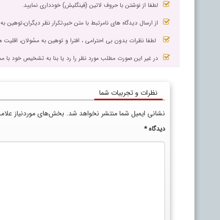
لطفا از نوشتن با حروف لاتین (فینگلیش) خودداری نمایید.
از ارسال دیدگاه های نامرتبط با متن خبر،تکرار نظر دیگران،توهین به
لطفا نظرات بدون بی احترامی ، افترا و توهین به مسٔولان، اقلیت ها
در غیر این صورت مطلب مورد نظر را رد یا بنا به تشخیص خود با مم
نظرات و تجربیات شما
نشانی ایمیل شما منتشر نخواهد شد.
بخش‌های موردنیاز علام
دیدگاه
*