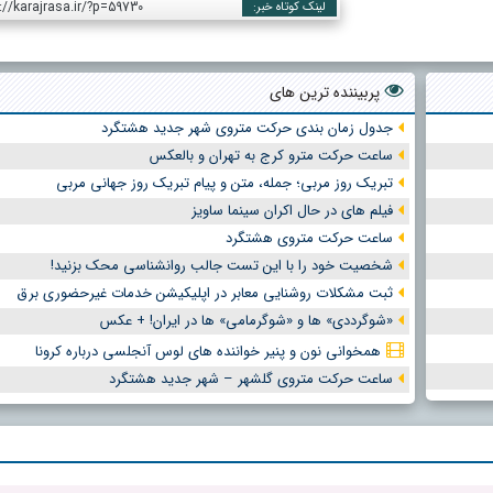
://karajrasa.ir/?p=59730
لینک کوتاه خبر:
پربیننده ترین های
جدول زمان بندی حرکت متروی شهر جدید هشتگرد
ساعت حرکت مترو کرج به تهران و بالعکس
تبریک روز مربی؛ جمله، متن و پیام تبریک روز جهانی مربی
فیلم های در حال اکران سینما ساویز
ساعت حرکت متروی هشتگرد
شخصیت خود را با این تست جالب روانشناسی محک بزنید!
ثبت مشکلات روشنایی معابر در اپلیکیشن خدمات غیرحضوری برق
«شوگرددی» ها و «شوگرمامی» ها در ایران! + عکس
همخوانی نون و پنیر خواننده های لوس آنجلسی درباره کرونا
ساعت حرکت متروی گلشهر – شهر جدید هشتگرد