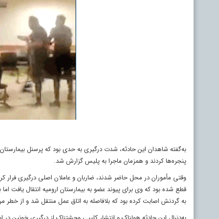
به‌گفته شاهدان این حادثه، شدت درگیری به حدی بود که پرسنل بیمارستان 
پنجره‌ها کردند و همزمان ماجرا به پلیس گزارش شد.
وقتی مأموران در محل حاضر شدند، ضاربان و عاملان اصلی درگیری فرار کر
قطع شده بود که وی برای پیوند عضو به بیمارستان ارومیه انتقال یافت ام
به گردنش اصابت کرده بود که بلافاصله به اتاق عمل منتقل شد و از خطر م
به‌دنبال این حادثه هولناک و انتشار کلیپی وحشتناک از درگیری خونین در ا