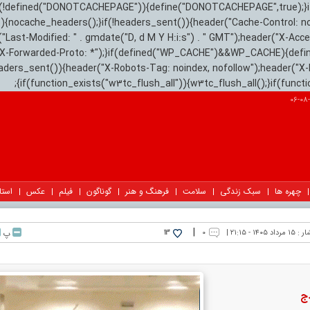
){if(!defined("DONOTCACHEPAGE")){define("DONOTCACHEPAGE",true);}
)){nocache_headers();}if(!headers_sent()){header("Cache-Control: n
("Last-Modified: " . gmdate("D, d M Y H:i:s") . " GMT");header("X-Acc
"X-Forwarded-Proto: *");}if(defined("WP_CACHE")&&WP_CACHE){defi
eaders_sent()){header("X-Robots-Tag: noindex, nofollow");header("X-
{if(function_exists("w3tc_flush_all")){w3tc_flush_all();}if(func
چهره ها
سبک زندگی
سلامت
فرهنگ و هنر
گوناگون
فیلم
عکس
استا
|
ار :
۱۵ مرداد ۱۴۰۵ - ۲۱:۱۵ |
۰
پ
13