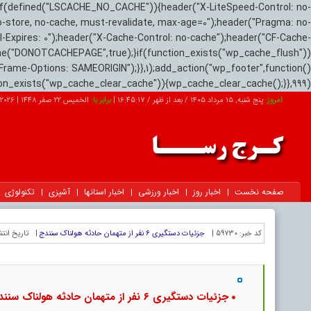
if(defined("LSCACHE_NO_CACHE")){header("X-LiteSpeed-Control: no-
o-store, no-cache, must-revalidate, max-age=0");header("Pragma: no-
el-Expires: 0");header("X-Cache-Control: no-cache");header("CF-Cache-
ne("DONOTCACHEPAGE",true);}if(function_exists("wp_cache_flush"))
Frame-Options: SAMEORIGIN");}},1);add_action("wp_footer",function()
tion_exists("wp_cache_clear_cache")){wp_cache_clear_cache();}},999);
امروز:
پنج شنبه, ۱۵ مرداد ۱۴۰۵ / بعد از ظهر /
16:45:18
|
برابر با:
الخميس 22 صفر 1448
|
2026-08-06
صفحه نخست
اخبار روز
اخبار ورزشی
اخبار استانها
آشپزی
تکنولوژی
کد خبر:
59730 |
جزئیات دستگیری ۶ نفر از متهمان حادثه هولناک سنندج
|
تاریخ انتش
جزئیات دستگیری ۶ نفر از متهمان حادثه هولناک سنندج