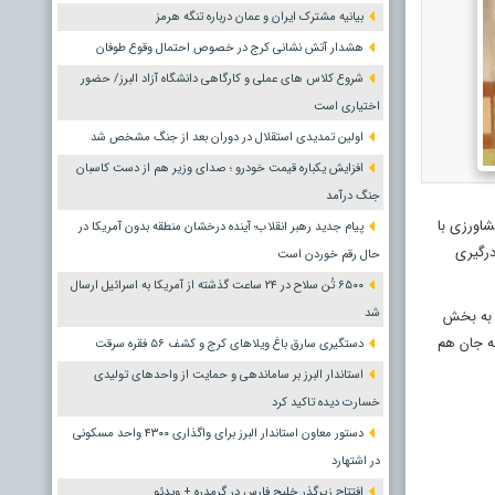
بیانیه مشترک ایران و عمان درباره تنگه هرمز
هشدار آتش نشانی کرج در خصوص احتمال وقوع طوفان
شروع کلاس های عملی و کارگاهی دانشگاه آزاد البرز/ حضور
اختیاری است
اولین تمدیدی استقلال در دوران بعد از جنگ مشخص شد
افزایش یکباره قیمت خودرو ؛ صدای وزیر هم از دست کاسبان
جنگ درآمد
 یک زمین کشاورزی با
پیام جدید رهبر انقلاب؛ آینده درخشان منطقه بدون آمریکا در
درگیری
حال رقم خوردن است
۶۵۰۰ تُن سلاح در ۲۴ ساعت گذشته از آمریکا به اسرائیل ارسال
شد
ن به بخش
به جان هم
دستگیری سارق باغ ویلاهای کرج و کشف ۵۶ فقره سرقت
استاندار البرز بر ساماندهی و حمایت از واحدهای تولیدی
خسارت دیده تاکید کرد
دستور معاون استاندار البرز برای واگذاری ۴۳۰۰ واحد مسکونی
در اشتهارد
افتتاح زیرگذر خلیج فارس در گرمدره + ویدئو