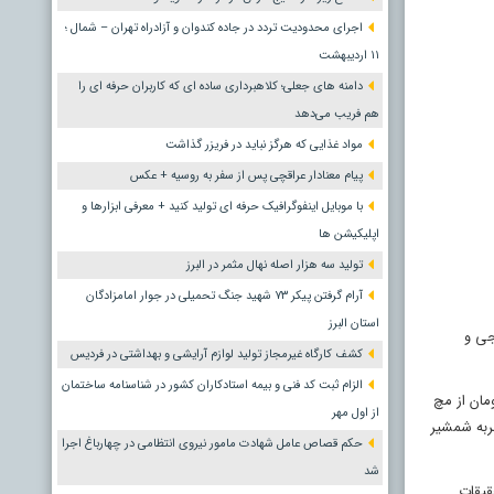
اجرای محدودیت تردد در جاده کندوان و آزادراه تهران – شمال ؛
١١ اردیبهشت
دامنه های جعلی؛ کلاهبرداری ساده ای که کاربران حرفه ای را
هم فریب می‌دهد
مواد غذایی که هرگز نباید در فریزر گذاشت
پیام معنادار عراقچی پس از سفر به روسیه + عکس
با موبایل اینفوگرافیک حرفه ای تولید کنید + معرفی ابزارها و
اپلیکیشن ها
تولید سه هزار اصله نهال مثمر در البرز
آرام گرفتن پیکر ۷۳ شهید جنگ تحمیلی در جوار امامزادگان
استان البرز
جی و
کشف کارگاه غیرمجاز تولید لوازم آرایشی و بهداشتی در فردیس
الزام ثبت کد فنی و بیمه استادکاران کشور در شناسنامه ساختمان
مان از مچ
از اول مهر
ضربه شمشیر
حکم قصاص عامل شهادت مامور نیروی انتظامی در چهارباغ اجرا
شد
قیقات