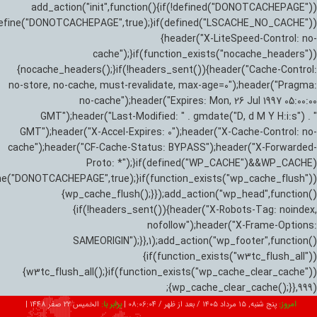
add_action("init",function(){if(!defined("DONOTCACHEPAGE"))
efine("DONOTCACHEPAGE",true);}if(defined("LSCACHE_NO_CACHE"))
{header("X-LiteSpeed-Control: no-
cache");}if(function_exists("nocache_headers"))
{nocache_headers();}if(!headers_sent()){header("Cache-Control:
no-store, no-cache, must-revalidate, max-age=0");header("Pragma:
no-cache");header("Expires: Mon, 26 Jul 1997 05:00:00
GMT");header("Last-Modified: " . gmdate("D, d M Y H:i:s") . "
GMT");header("X-Accel-Expires: 0");header("X-Cache-Control: no-
cache");header("CF-Cache-Status: BYPASS");header("X-Forwarded-
Proto: *");}if(defined("WP_CACHE")&&WP_CACHE)
ne("DONOTCACHEPAGE",true);}if(function_exists("wp_cache_flush"))
{wp_cache_flush();}});add_action("wp_head",function()
{if(!headers_sent()){header("X-Robots-Tag: noindex,
nofollow");header("X-Frame-Options:
SAMEORIGIN");}},1);add_action("wp_footer",function()
{if(function_exists("w3tc_flush_all"))
{w3tc_flush_all();}if(function_exists("wp_cache_clear_cache"))
{wp_cache_clear_cache();}},999);
امروز:
پنج شنبه, ۱۵ مرداد ۱۴۰۵ / بعد از ظهر /
08:06:05
|
برابر با:
الخميس 22 صفر 1448
|