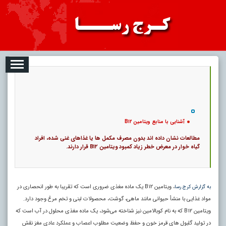
2026-08-06
تبلیغات
درباره ما
ارتباط با ما
RSS
|
کد خبر:
6884 |
آشنایی با منابع ویتامین B۱۲
|
8
تاریخ انتشار :
۱۵ مرداد ۱۴۰۵ - ۱۲:۳۵ |
۰
پ
آشنایی با منابع ویتامین B۱۲
مطالعات نشان داده اند بدون مصرف مکمل‌ ها یا غذا‌های غنی شده، افراد
گیاه خوار در معرض خطر زیاد کمبود ویتامین B۱۲ قرار دارند.
، ویتامین B۱۲ یک ماده مغذی ضروری است که تقریبا به طور انحصاری در
به گزارش کرج رسا
مواد غذایی با منشأ حیوانی مانند ماهی، گوشت، محصولات لبنی و تخم مرغ وجود دارد.
ویتامین B۱۲ که به نام کوبالامین نیز شناخته می‌شود، یک ماده مغذی محلول در آب است که
در تولید گلبول‌ های قرمز خون و حفظ وضعیت مطلوب اعصاب و عملکرد عادی مغز نقش