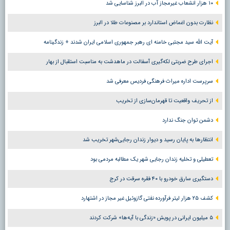
۱۰ هزار انشعاب غیرمجاز آب در البرز شناسایی شد
نظارت بدون اغماض استاندارد بر مصنوعات طلا در البرز
آیت الله سید مجتبی خامنه ای رهبر جمهوری اسلامی ایران شدند + زندگینامه
اجرای طرح ضربتی لکه‌گیری آسفالت در ماهدشت به مناسبت استقبال از بهار
سرپرست اداره میراث فرهنگی فردیس معرفی شد
از تحریف واقعیت تا قهرمان‌سازی از تخریب
دشمن توان جنگ ندارد
انتظارها به پایان رسید و دیوار زندان رجایی‌شهر تخریب شد
تعطیلی و تخلیه زندان رجایی شهر یک مطالبه مردمی بود
دستگیری سارق خودرو با ۴۰ فقره سرقت در کرج
کشف ۲۵ هزار لیتر فرآورده نفتی گازوئیل غیر مجاز در اشتهارد
۵ میلیون ایرانی در پویش «زندگی با آیه‌ها» شرکت کردند