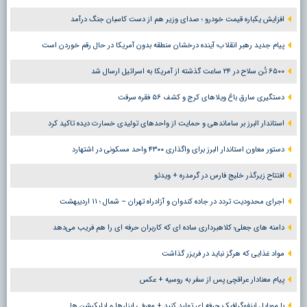
افزایش یکباره قیمت خودرو ؛ صدای وزیر هم از دست کاسبان جنگ درآمد
پیام جدید رهبر انقلاب؛ آینده درخشان منطقه بدون آمریکا در حال رقم خوردن است
۶۵۰۰ تُن سلاح در ۲۴ ساعت گذشته از آمریکا به اسرائیل ارسال شد
دستگیری سارق باغ ویلاهای کرج و کشف ۵۶ فقره سرقت
استاندار البرز بر ساماندهی و حمایت از واحدهای تولیدی خسارت دیده تاکید کرد
دستور معاون استاندار البرز برای واگذاری ۴۳۰۰ واحد مسکونی در اشتهارد
افتتاح زیرگذر خلیج فارس در گرمدره + ویدئو
اجرای محدودیت تردد در جاده کندوان و آزادراه تهران – شمال ؛ ١١ اردیبهشت
دامنه های جعلی؛ کلاهبرداری ساده ای که کاربران حرفه ای را هم فریب می‌دهد
مواد غذایی که هرگز نباید در فریزر گذاشت
پیام معنادار عراقچی پس از سفر به روسیه + عکس
با موبایل اینفوگرافیک حرفه ای تولید کنید + معرفی ابزارها و اپلیکیشن ها