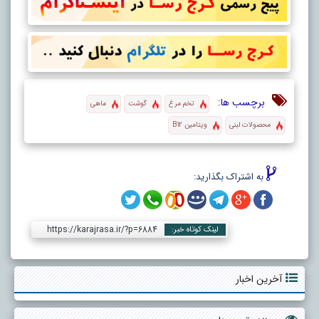
برچسب ها:
تخم مرغ
گوشت
ماهی
محصولات لبنی
ویتامین B12
به اشتراک بگذارید:
https://karajrasa.ir/?p=6884
لینک کوتاه خبر:
آخرین اخبار