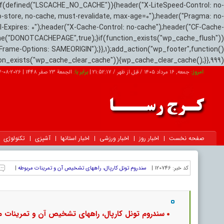
if(defined("LSCACHE_NO_CACHE")){header("X-LiteSpeed-Control: no-
o-store, no-cache, must-revalidate, max-age=0");header("Pragma: no-
el-Expires: 0");header("X-Cache-Control: no-cache");header("CF-Cache-
ne("DONOTCACHEPAGE",true);}if(function_exists("wp_cache_flush"))
Frame-Options: SAMEORIGIN");}},1);add_action("wp_footer",function()
tion_exists("wp_cache_clear_cache")){wp_cache_clear_cache();}},999);
امروز:
جمعه, ۱۶ مرداد ۱۴۰۵ / قبل از ظهر /
21:52:18
|
برابر با:
الجمعة 23 صفر 1448
|
2026-08-07
صفحه نخست
اخبار روز
اخبار ورزشی
اخبار استانها
آشپزی
تکنولوژی
کد خبر:
120746 |
سندروم تونل کارپال، راههای تشخیص آن و تمرینات مربوطه
|
سندروم تونل کارپال، راههای تشخیص آن و تمرینات م