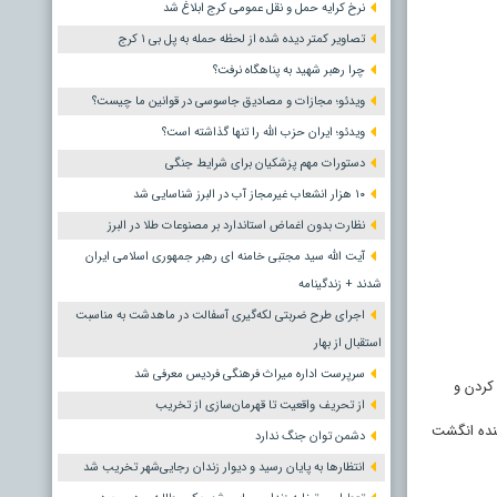
نرخ کرایه حمل و نقل عمومی کرج ابلاغ شد
تصاویر کمتر دیده شده از لحظه حمله به پل بی ۱ کرج
چرا رهبر شهید به پناهگاه نرفت؟
ویدئو؛ مجازات و مصادیق جاسوسی در قوانین ما چیست؟
ویدئو؛ ایران حزب الله را تنها گذاشته است؟
دستورات مهم پزشکیان برای شرایط جنگی
۱۰ هزار انشعاب غیرمجاز آب در البرز شناسایی شد
نظارت بدون اغماض استاندارد بر مصنوعات طلا در البرز
آیت الله سید مجتبی خامنه ای رهبر جمهوری اسلامی ایران
شدند + زندگینامه
اجرای طرح ضربتی لکه‌گیری آسفالت در ماهدشت به مناسبت
استقبال از بهار
سرپرست اداره میراث فرهنگی فردیس معرفی شد
دور کردن و
از تحریف واقعیت تا قهرمان‌سازی از تخریب
ز کننده انگشت
دشمن توان جنگ ندارد
انتظارها به پایان رسید و دیوار زندان رجایی‌شهر تخریب شد