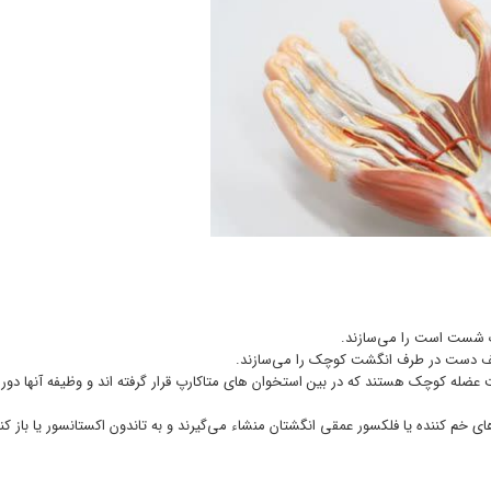
وانی یا اینتراوسئوس Interosseous muscles:اینها هفت عضله کوچک هستند که در بین استخوان های متاکارپ قرار گرفته اند و وظیفه آنها 
ضله هستند که از تاندون های خم کننده یا فلکسور عمقی انگشتان منشاء می‌گیرند و به تاندون اکستانسور یا با