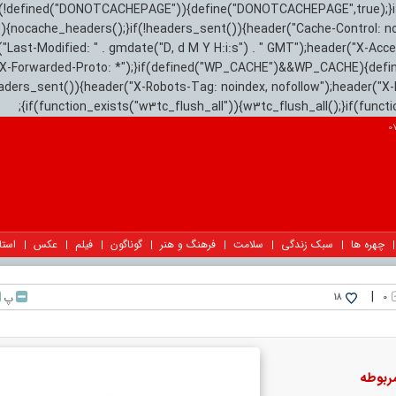
){if(!defined("DONOTCACHEPAGE")){define("DONOTCACHEPAGE",true);}
)){nocache_headers();}if(!headers_sent()){header("Cache-Control: n
("Last-Modified: " . gmdate("D, d M Y H:i:s") . " GMT");header("X-Acc
"X-Forwarded-Proto: *");}if(defined("WP_CACHE")&&WP_CACHE){defi
eaders_sent()){header("X-Robots-Tag: noindex, nofollow");header("X-
{if(function_exists("w3tc_flush_all")){w3tc_flush_all();}if(func
چهره ها
سبک زندگی
سلامت
فرهنگ و هنر
گوناگون
فیلم
عکس
استا
|
۰
پ
18
ربوطه