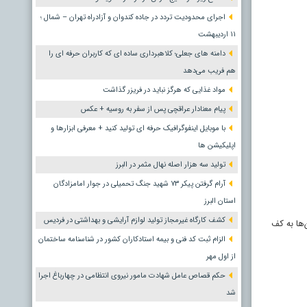
اجرای محدودیت تردد در جاده کندوان و آزادراه تهران – شمال ؛
١١ اردیبهشت
دامنه های جعلی؛ کلاهبرداری ساده ای که کاربران حرفه ای را
هم فریب می‌دهد
مواد غذایی که هرگز نباید در فریزر گذاشت
پیام معنادار عراقچی پس از سفر به روسیه + عکس
با موبایل اینفوگرافیک حرفه ای تولید کنید + معرفی ابزارها و
اپلیکیشن ها
تولید سه هزار اصله نهال مثمر در البرز
آرام گرفتن پیکر ۷۳ شهید جنگ تحمیلی در جوار امامزادگان
استان البرز
کشف کارگاه غیرمجاز تولید لوازم آرایشی و بهداشتی در فردیس
ها به کف
الزام ثبت کد فنی و بیمه استادکاران کشور در شناسنامه ساختمان
از اول مهر
حکم قصاص عامل شهادت مامور نیروی انتظامی در چهارباغ اجرا
شد