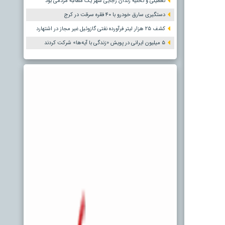
تعطیلی و تخلیه زندان رجایی شهر یک مطالبه مردمی بود
دستگیری سارق خودرو با ۴۰ فقره سرقت در کرج
کشف ۲۵ هزار لیتر فرآورده نفتی گازوئیل غیر مجاز در اشتهارد
۵ میلیون ایرانی در پویش «زندگی با آیه‌ها» شرکت کردند