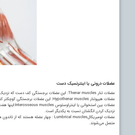
عضلات درونی یا اینترنسیک دست
عضلات تنار Thenar muscles: این عضلات برجستگی کف دست که نزدیک شست است را می‌سازند.
عضلات هیپوتنار Hypothenar muscles: این عضلات برجستگی کوچکتر کف دست در طرف انگشت کوچک را می‌سازند.
عضلات بین استخ
نزدیک کردن انگشتان نسبت به یکدیگر است.
عضلات لومبریکالLumbrical muscles : چهار ع
متصل می‌شوند.