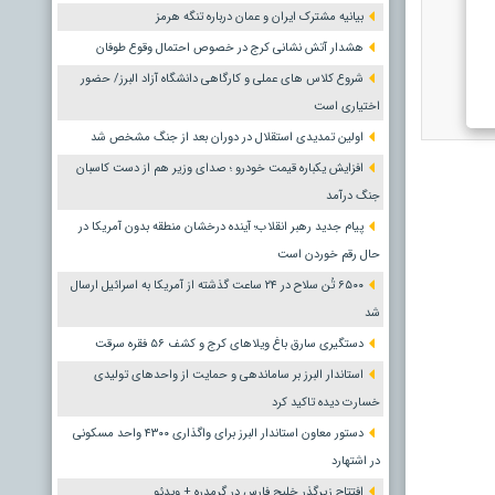
بیانیه مشترک ایران و عمان درباره تنگه هرمز
هشدار آتش نشانی کرج در خصوص احتمال وقوع طوفان
شروع کلاس های عملی و کارگاهی دانشگاه آزاد البرز/ حضور
اختیاری است
اولین تمدیدی استقلال در دوران بعد از جنگ مشخص شد
افزایش یکباره قیمت خودرو ؛ صدای وزیر هم از دست کاسبان
جنگ درآمد
پیام جدید رهبر انقلاب؛ آینده درخشان منطقه بدون آمریکا در
حال رقم خوردن است
۶۵۰۰ تُن سلاح در ۲۴ ساعت گذشته از آمریکا به اسرائیل ارسال
شد
دستگیری سارق باغ ویلاهای کرج و کشف ۵۶ فقره سرقت
استاندار البرز بر ساماندهی و حمایت از واحدهای تولیدی
خسارت دیده تاکید کرد
دستور معاون استاندار البرز برای واگذاری ۴۳۰۰ واحد مسکونی
در اشتهارد
افتتاح زیرگذر خلیج فارس در گرمدره + ویدئو